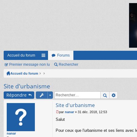
Accueil du forum
Forums
Premier message non lu
ac
Rechercher
Accueil du forum
co
ur
Site d'urbanisme
ci
Répondre
s
Site d'urbanisme
par
nanar
»
31 déc. 2018, 12:53
M
Salut
e
s
s
Pour ceux que l'urbanisme et ses liens avec le
nanar
a