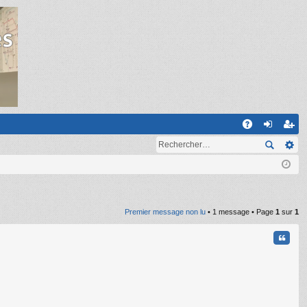
R
A
on
ns
Q
ne
cri
xi
pti
on
on
Premier message non lu
• 1 message • Page
1
sur
1
Citati