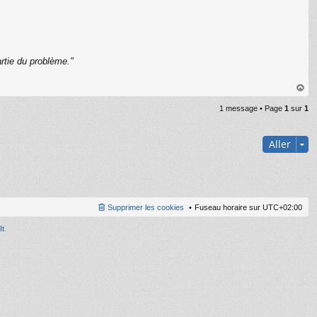
rtie du problème."
C
au
1 message • Page
1
sur
1
t
Aller
Supprimer les cookies
Fuseau horaire sur
UTC+02:00
It
.