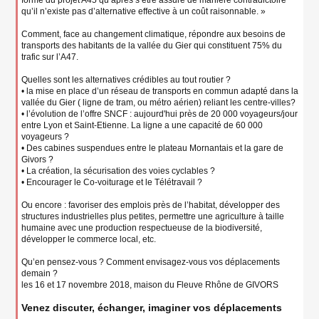
forme du projet A45 qu’après s’être assuré de manière contradictoire
qu’il n’existe pas d’alternative effective à un coût raisonnable. »
Comment, face au changement climatique, répondre aux besoins de
transports des habitants de la vallée du Gier qui constituent 75% du
trafic sur l’A47.
Quelles sont les alternatives crédibles au tout routier ?
• la mise en place d’un réseau de transports en commun adapté dans la
vallée du Gier ( ligne de tram, ou métro aérien) reliant les centre-villes?
• l’évolution de l’offre SNCF : aujourd'hui près de 20 000 voyageurs/jour
entre Lyon et Saint-Etienne. La ligne a une capacité de 60 000
voyageurs ?
• Des cabines suspendues entre le plateau Mornantais et la gare de
Givors ?
• La création, la sécurisation des voies cyclables ?
• Encourager le Co-voiturage et le Télétravail ?
Ou encore : favoriser des emplois près de l’habitat, développer des
structures industrielles plus petites, permettre une agriculture à taille
humaine avec une production respectueuse de la biodiversité,
développer le commerce local, etc.
Qu’en pensez-vous ? Comment envisagez-vous vos déplacements
demain ?
les 16 et 17 novembre 2018, maison du Fleuve Rhône de GIVORS
Venez discuter, échanger, imaginer vos déplacements