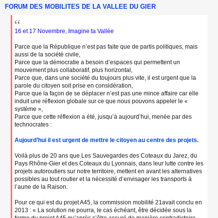
FORUM DES MOBILITES DE LA VALLEE DU GIER
e
s
s
a
16 et 17 Novembre, Imagine ta Vallée
g
e
Parce que la République n’est pas faite que de partis politiques, mais
n
aussi de la société civile,
o
Parce que la démocratie a besoin d’espaces qui permettent un
n
mouvement plus collaboratif, plus horizontal,
l
Parce que, dans une société du toujours plus vite, il est urgent que la
u
parole du citoyen soit prise en considération,
Parce que la façon de se déplacer n’est pas une mince affaire car elle
induit une réflexion globale sur ce que nous pouvons appeler le «
système »,
Parce que cette réflexion a été, jusqu’à aujourd’hui, menée par des
technocrates :
Aujourd’hui il est urgent de mettre le citoyen au centre des projets.
Voilà plus de 20 ans que Les Sauvegardes des Coteaux du Jarez, du
Pays Rhône-Gier et des Coteaux du Lyonnais, dans leur lutte contre les
projets autoroutiers sur notre territoire, mettent en avant les alternatives
possibles au tout routier et la nécessité d’envisager les transports à
l’aune de la Raison.
Pour ce qui est du projet A45, la commission mobilité 21avait conclu en
2013 : « La solution ne pourra, le cas échéant, être décidée sous la