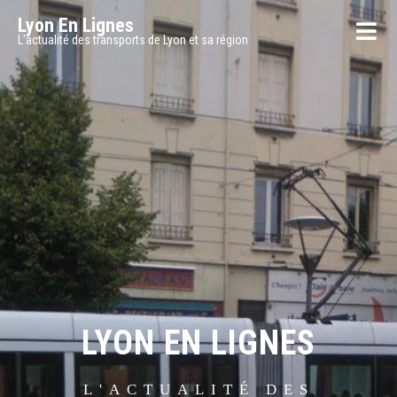
Lyon En Lignes
L'actualité des transports de Lyon et sa région
LYON EN LIGNES
L'ACTUALITÉ DES