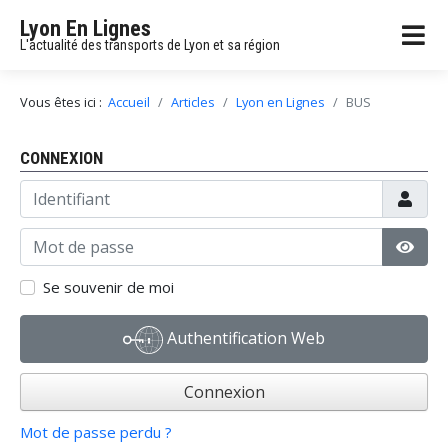
Lyon En Lignes
L'actualité des transports de Lyon et sa région
Vous êtes ici :
Accueil
Articles
Lyon en Lignes
BUS
CONNEXION
Identifiant
Mot de passe
Affic
Se souvenir de moi
Authentification Web
Connexion
Mot de passe perdu ?