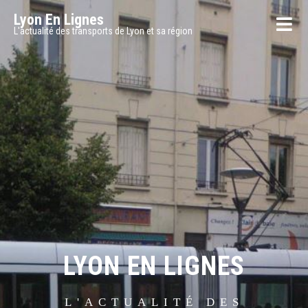
Lyon En Lignes
L'actualité des transports de Lyon et sa région
LYON EN LIGNES
L'ACTUALITÉ DES