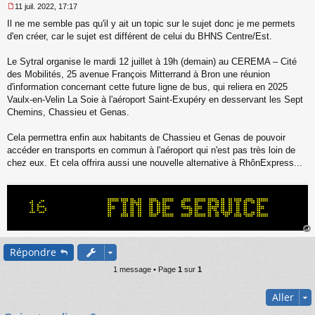
11 juil. 2022, 17:17
M
Il ne me semble pas qu'il y ait un topic sur le sujet donc je me permets
e
s
d'en créer, car le sujet est différent de celui du BHNS Centre/Est.
s
a
Le Sytral organise le mardi 12 juillet à 19h (demain) au CEREMA – Cité
g
des Mobilités, 25 avenue François Mitterrand à Bron une réunion
e
d'information concernant cette future ligne de bus, qui reliera en 2025
n
o
Vaulx-en-Velin La Soie à l'aéroport Saint-Exupéry en desservant les Sept
n
Chemins, Chassieu et Genas.
l
u
Cela permettra enfin aux habitants de Chassieu et Genas de pouvoir
accéder en transports en commun à l'aéroport qui n'est pas très loin de
chez eux. Et cela offrira aussi une nouvelle alternative à RhônExpress...
au
Répondre
t
1 message • Page
1
sur
1
Aller