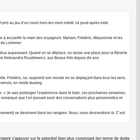
pris au jeu d’un cours hors-les-murs inédit, ce jeudi après-midi.
te à accueillir la main des voyageurs. Myriam, Frédéric, Maryvonne et les
on de Lomener.
atobus auparavant. Quand on se déplace, on laisse une place pour la flânerie
sseure Aleksandra Ruszkiewicz, aux Beaux-Arts depuis dix ans.
elle. Frédéric, lui, surprend son monde en se déplaçant dans tous les sens,
évenois, en mode teasing.
 « Je vais prolonger l’expérience dans le train, ces prochaines semaines,
ai remarqué que l’on pouvait avoir des conversations plus personnelles et
ouvement) se dessinent dans les rangées. Nous, nous descendons là. C’est
aient s'appuyer sur le potentiel bien plus consistant (en terme de durée