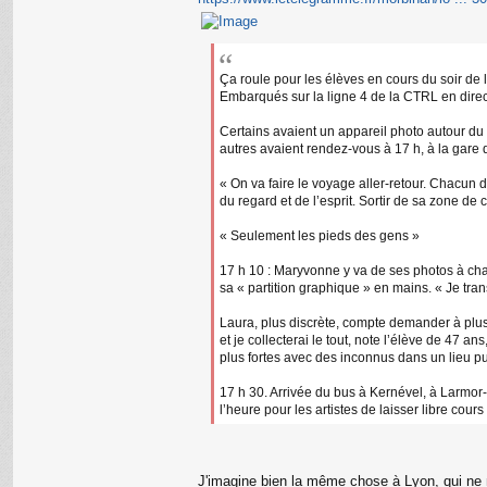
Ça roule pour les élèves en cours du soir de 
Embarqués sur la ligne 4 de la CTRL en directi
Certains avaient un appareil photo autour du 
autres avaient rendez-vous à 17 h, à la gare 
« On va faire le voyage aller-retour. Chacun 
du regard et de l’esprit. Sortir de sa zone de
« Seulement les pieds des gens »
17 h 10 : Maryvonne y va de ses photos à chaq
sa « partition graphique » en mains. « Je tr
Laura, plus discrète, compte demander à plus
et je collecterai le tout, note l’élève de 47
plus fortes avec des inconnus dans un lieu pub
17 h 30. Arrivée du bus à Kernével, à Larmor
l’heure pour les artistes de laisser libre cours 
J'imagine bien la même chose à Lyon, qui ne m