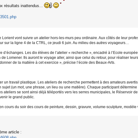
ux résultats inattendus...
03501.php
 Lorient vont suivre un atelier hors-les-murs peu ordinaire. Aux côtés de leur prof
our sur la ligne 4 de la CTRL, ce jeudi 6 juin. Au milieu des autres voyageurs…
are d’échanges. Les dix élèves de l’atelier « recherche », encadré à l’Ecole europ
de Lomener. Ils auront le voyage aller, ainsi que celui du retour, pour réaliser leurs
onner de la matière à cet exercice », précise l’école des Beaux-Arts.
rrer un travail plastique. Les ateliers de recherche permettent à des amateurs avert
un sujet (un mot, une phrase, un lieu ou une matière). Chaque participant détermine s
 ateliers se sont ainsi déjà téléportés vers les serres municipales, le Réservoir de
venir le grand public.
 cours du soir des cours de peinture, dessin, gravure, volume-sculpture, modèle viv
ème article :
04608.php