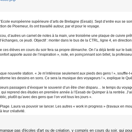
l’Ecole européenne supérieure d’arts de Bretagne (Eesab). Sept d’entre eux se sont 
on de Ploemeur, ils ont travaillé autour, par et pour le voyage.
cou, d’autres un carnet de notes à la main, une troisième une plaque de cuivre prê
d’échanges, ce jeudi. Objectif : monter dans le bus de la CTRL, ligne 4, en directi
de ces élèves en cours du soir fera sa propre démarche. On l’a déjà tenté sur le b
 confort apporte aussi de l’inspiration », note, en poinçonnant son billet, la profe
ue nouvelle station. « Je m’intéresse seulement aux pieds des gens ! », souffle-t-
ansforme les dessins en sons. Ce sera la musique des voyageurs ! », explique le Qu
ieurs passagers d’évoquer le souvenir d’un être cher disparu… le temps du voyage.
 ans, qui reprend des études en première année à l’Eesab de Quimper à la rentrée. J’
lic, plutôt qu’avec des gens que l’on voit tous les jours ».
-Plage. Laura va pouvoir se lancer. Les autres « work in progress » (travaux en m
à leur créativité.
anque pas d'écoles d'art ou de création, y compris en cours du soir, qui pourr