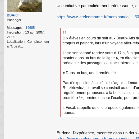
g
Une initiative particulièrement intéressante, a
e
n
o
BBArchi
https://www.letelegramme.fr/morbihan/lo ... 3
n
Passager
l
Messages :
14685
u
Inscription :
13 avr. 2007,
21:55
Dix élèves en cours du soir aux Beaux-Arts de
Localisation :
Complètement
croquis et peindre, lors d’un voyage aller-ret
à l'Ouest...
Ils se sont donné rendez-vous à 17 h, à la g
monter dans un bus de la ligne 4, en direction 
préalable des passagers, qui accepteront de d
« Dans un bus, une première ! »
Pas d’exposition à la clé. « Il s’agit de déma
Ruszkiewicz, le travail se construit autour d’
régulièrement proposées à la belle saison. Les
première ! », termine encore l’école, pour pré
L’Eesab rappelle qu’elle propose également en
jeunes.
Et donc, l'expérience, racontée dans un deuxi
https://www.letelegramme.fr/morbihan/lo ... 3