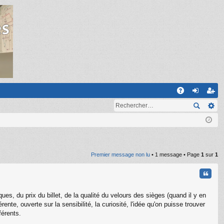
R
A
on
ns
Q
ne
cri
xi
pti
on
on
Premier message non lu
• 1 message • Page
1
sur
1
Citati
ues, du prix du billet, de la qualité du velours des sièges (quand il y en
nte, ouverte sur la sensibilité, la curiosité, l'idée qu'on puisse trouver
férents.