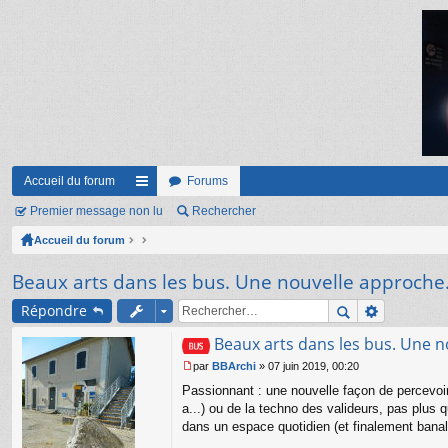
Accueil du forum
Forums
Premier message non lu
ac
Rechercher
Accueil du forum
co
ur
Beaux arts dans les bus. Une nouvelle approche.
ci
Répondre
s
Beaux arts dans les bus. Une n
par
BBArchi
»
07 juin 2019, 00:20
M
Passionnant : une nouvelle façon de percevoir l
e
s
a...) ou de la techno des valideurs, pas plus q
s
dans un espace quotidien (et finalement banal)
a