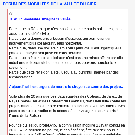
FORUM DES MOBILITES DE LA VALLEE DU GIER
e
s
s
a
16 et 17 Novembre, Imagine ta Vallée
g
e
Parce que la République n’est pas faite que de partis politiques, mais
n
aussi de la société civile,
o
Parce que la démocratie a besoin d’espaces qui permettent un
n
mouvement plus collaboratif, plus horizontal,
l
Parce que, dans une société du toujours plus vite, il est urgent que la
u
parole du citoyen soit prise en considération,
Parce que la façon de se déplacer n’est pas une mince affaire car elle
induit une réflexion globale sur ce que nous pouvons appeler le «
système »,
Parce que cette réflexion a été, jusqu’à aujourd’hui, menée par des
technocrates :
Aujourd’hui il est urgent de mettre le citoyen au centre des projets.
Voilà plus de 20 ans que Les Sauvegardes des Coteaux du Jarez, du
Pays Rhône-Gier et des Coteaux du Lyonnais, dans leur lutte contre les
projets autoroutiers sur notre territoire, mettent en avant les alternatives
possibles au tout routier et la nécessité d’envisager les transports à
l’aune de la Raison.
Pour ce qui est du projet A45, la commission mobilité 21avait conclu en
2013 : « La solution ne pourra, le cas échéant, être décidée sous la