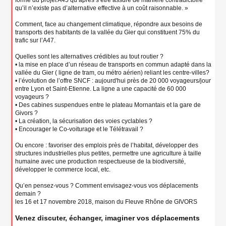
forme du projet A45 qu’après s’être assuré de manière contradictoire
qu’il n’existe pas d’alternative effective à un coût raisonnable. »
Comment, face au changement climatique, répondre aux besoins de
transports des habitants de la vallée du Gier qui constituent 75% du
trafic sur l’A47.
Quelles sont les alternatives crédibles au tout routier ?
• la mise en place d’un réseau de transports en commun adapté dans la
vallée du Gier ( ligne de tram, ou métro aérien) reliant les centre-villes?
• l’évolution de l’offre SNCF : aujourd'hui près de 20 000 voyageurs/jour
entre Lyon et Saint-Etienne. La ligne a une capacité de 60 000
voyageurs ?
• Des cabines suspendues entre le plateau Mornantais et la gare de
Givors ?
• La création, la sécurisation des voies cyclables ?
• Encourager le Co-voiturage et le Télétravail ?
Ou encore : favoriser des emplois près de l’habitat, développer des
structures industrielles plus petites, permettre une agriculture à taille
humaine avec une production respectueuse de la biodiversité,
développer le commerce local, etc.
Qu’en pensez-vous ? Comment envisagez-vous vos déplacements
demain ?
les 16 et 17 novembre 2018, maison du Fleuve Rhône de GIVORS
Venez discuter, échanger, imaginer vos déplacements