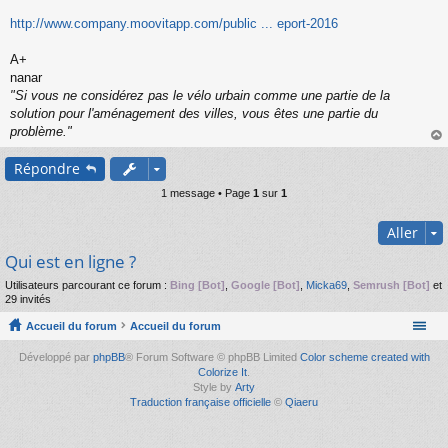
s
s
http://www.company.moovitapp.com/public ... eport-2016
a
g
A+
e
nanar
n
o
"Si vous ne considérez pas le vélo urbain comme une partie de la
n
solution pour l'aménagement des villes, vous êtes une partie du
l
problème."
u
au
Répondre
t
1 message • Page
1
sur
1
Aller
Qui est en ligne ?
Utilisateurs parcourant ce forum :
Bing [Bot]
,
Google [Bot]
,
Micka69
,
Semrush [Bot]
et
29 invités
Accueil du forum
Accueil du forum
Développé par
phpBB
® Forum Software © phpBB Limited
Color scheme created with
Colorize It
.
Style by
Arty
Traduction française officielle
©
Qiaeru