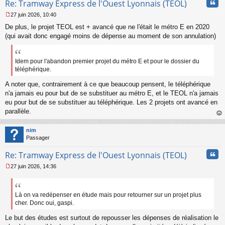
Cita
Re: Tramway Express de l'Ouest Lyonnais (TEOL)
27 juin 2026, 10:40
M
De plus, le projet TEOL est + avancé que ne l'était le métro E en 2020
e
s
(qui avait donc engagé moins de dépense au moment de son annulation)
s
a
g
Idem pour l'abandon premier projet du métro E et pour le dossier du
e
téléphérique.
n
o
A noter que, contrairement à ce que beaucoup pensent, le téléphérique
n
n'a jamais eu pour but de se substituer au métro E, et le TEOL n'a jamais
l
eu pour but de se substituer au téléphérique. Les 2 projets ont avancé en
u
parallèle.
au
t
nim
Passager
Cita
Re: Tramway Express de l'Ouest Lyonnais (TEOL)
27 juin 2026, 14:36
M
e
s
s
Là on va redépenser en étude mais pour retourner sur un projet plus
a
cher. Donc oui, gaspi.
g
e
Le but des études est surtout de repousser les dépenses de réalisation le
n