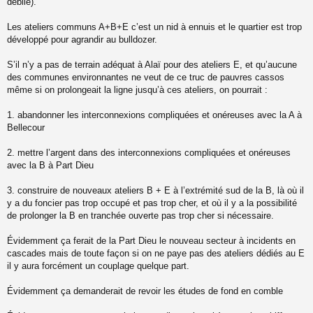
débile).
Les ateliers communs A+B+E c’est un nid à ennuis et le quartier est trop
développé pour agrandir au bulldozer.
S’il n’y a pas de terrain adéquat à Alaï pour des ateliers E, et qu’aucune
des communes environnantes ne veut de ce truc de pauvres cassos
même si on prolongeait la ligne jusqu’à ces ateliers, on pourrait :
1. abandonner les interconnexions compliquées et onéreuses avec la A à
Bellecour
2. mettre l’argent dans des interconnexions compliquées et onéreuses
avec la B à Part Dieu
3. construire de nouveaux ateliers B + E à l’extrémité sud de la B, là où il
y a du foncier pas trop occupé et pas trop cher, et où il y a la possibilité
de prolonger la B en tranchée ouverte pas trop cher si nécessaire.
Évidemment ça ferait de la Part Dieu le nouveau secteur à incidents en
cascades mais de toute façon si on ne paye pas des ateliers dédiés au E
il y aura forcément un couplage quelque part.
Évidemment ça demanderait de revoir les études de fond en comble