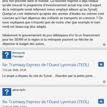
plus loin possible dans le mandat. La nouvelle majorité a déjà indiqué
o
qu’elle trouvait le programme d’investissement actuel trop cher (l’argent
n
de la métropole serait tellement mieux employé ailleurs qu’au Sytral).
l
Quelqu’un croit réellement qu’après des années d’études les mêmes vont
u
conclure qu’il faut dépenser des milliards en transports en commun ? On
nous expliquera que n’importe quoi de moins cher (par exemple le tram
nord) est beaucoup plus adapté.
Idéalement le gouvernement du jour débloquera d’ici là un financement
pour les SERM et la région et la métropole pourront se féliciter de
dépenser le budget des autres.
au
t
Nonopoly
Passager
Cita
Re: Tramway Express de l'Ouest Lyonnais (TEOL)
11 juil. 2026, 23:26
M
Le projet a disparu du site du Sytral... Abandon par la petite porte...
e
s
s
au
a
t
alecjccly0n
g
e
n
Cita
Re: Tramway Express de l'Ouest Lyonnais (TEOL)
o
n