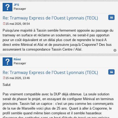
t
JFS
Passager
Cita
Re: Tramway Express de l'Ouest Lyonnais (TEOL)
15 mai 2026, 08:54
M
Puisqu'une majorité à Tassin semble fermement opposée au passage du
e
s
tramway en surface et réclame un souterrain, ne serait-il pas opportun
s
pour un coût équivalent et un délai plus court de reprendre le tracé A
a
direct entre Ménival et Alaï et de poursuivre jusqu'à Craponne? Des bus
g
assureraient la correspondance Tassin Centre / Alaï.
e
au
n
t
o
Rémi
n
Passager
l
u
Cita
Re: Tramway Express de l'Ouest Lyonnais (TEOL)
15 mai 2026, 13:46
M
Salut
e
s
s
Pas vraiment compatible avec la DUP déjà obtenue. La seule solution
a
serait de phaser le projet, en essayant de configurer Ménival en terminus
g
provisoire. Tassin fait un caprice : c'est un peu comme les commerçants
e
de la rue de Marseille voici plus de 25 ans. Quant à aller à Craponne, le
n
o
profil semble quand même bien complexe et il semble hasardeux
n
d'avancer des certitudes sans un bout d'étude de tracé un peu précise.