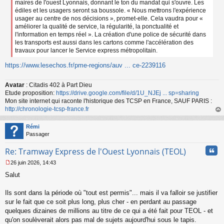
maires de l'ouest Lyonnais, donnant le ton du mandat qui s'ouvre. Les
édiles et les usagers seront sa boussole. « Nous mettrons l'expérience
usager au centre de nos décisions », promet-elle. Cela vaudra pour «
améliorer la qualité de service, la régularité, la ponctualité et
l'information en temps réel ». La création d'une police de sécurité dans
les transports est aussi dans les cartons comme l'accélération des
travaux pour lancer le Service express métropolitain.
https://www.lesechos.fr/pme-regions/auv ... ce-2239116
Avatar
: Citadis 402 à Part Dieu
Etude proposition:
https://drive.google.com/file/d/1U_NJEj ... sp=sharing
Mon site internet qui raconte l'historique des TCSP en France, SAUF PARIS :
http://chronologie-tcsp-france.fr
au
t
Rémi
Passager
Cita
Re: Tramway Express de l'Ouest Lyonnais (TEOL)
26 juin 2026, 14:43
M
Salut
e
s
s
Ils sont dans la période où "tout est permis"... mais il va falloir se justifier
a
sur le fait que ce soit plus long, plus cher - en perdant au passage
g
quelques dizaines de millions au titre de ce qui a été fait pour TEOL - et
e
qu'on soulèverait alors pas mal de sujets aujourd'hui sous le tapis.
n