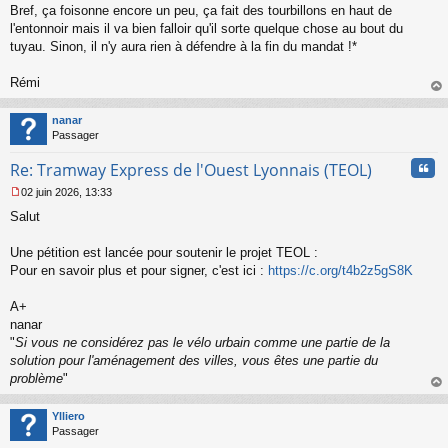
Bref, ça foisonne encore un peu, ça fait des tourbillons en haut de
e
l'entonnoir mais il va bien falloir qu'il sorte quelque chose au bout du
n
o
tuyau. Sinon, il n'y aura rien à défendre à la fin du mandat !*
n
l
Rémi
u
au
t
nanar
Passager
Cita
Re: Tramway Express de l'Ouest Lyonnais (TEOL)
02 juin 2026, 13:33
M
Salut
e
s
s
Une pétition est lancée pour soutenir le projet TEOL :
a
Pour en savoir plus et pour signer, c'est ici :
https://c.org/t4b2z5gS8K
g
e
A+
n
o
nanar
n
"
Si vous ne considérez pas le vélo urbain comme une partie de la
l
solution pour l'aménagement des villes, vous êtes une partie du
u
problème
"
au
t
Ylliero
Passager