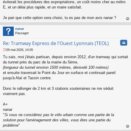
s
éviterait les procédures des expropriations, un coût moins cher au métro
s
E, et un délai plus rapide, et un maire satisfait.
a
g
Je pari que cette option sera choisi, tu es pas de mon avis nanar ?
e
au
n
t
o
nanar
n
Passager
l
u
Cita
Re: Tramway Express de l'Ouest Lyonnais (TEOL)
09 mai 2026, 14:05
M
Tu sais, moi j'étais partisan, depuis environ 2012, d'un tramway qui sortait
e
s
du tunnel près du parc de la mairie du 5ème,
s
(longueur du tunnel environ 1500 mètres, dénivelé 100 mètres)
a
et ensuite traversait le Point du Jour en surface et continuait pareil
g
jusqu'à Alaï et Tassin centre.
e
n
o
Donc le rallonger de 2 km et 3 stations souterraines ne me séduit
n
vraiment pas.
l
u
A+
nanar
"
Si vous ne considérez pas le vélo urbain comme une partie de la
solution pour l'aménagement des villes, vous êtes une partie du
problème
"
au