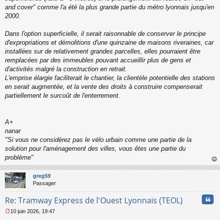
and cover" comme l'a été la plus grande partie du métro lyonnais jusqu'en
2000.
Dans l'option superficielle, il serait raisonnable de conserver le principe
d'expropriations et démolitions d'une quinzaine de maisons riveraines, car
installées sur de relativement grandes parcelles, elles pourraient être
remplacées par des immeubles pouvant accueillir plus de gens et
d'activités malgré la construction en retrait.
L'emprise élargie faciliterait le chantier, la clientèle potentielle des stations
en serait augmentée, et la vente des droits à construire compenserait
partiellement le surcoût de l'enterrement.
A+
nanar
"
Si vous ne considérez pas le vélo urbain comme une partie de la
solution pour l'aménagement des villes, vous êtes une partie du
problème
"
au
t
greg59
Passager
Cita
Re: Tramway Express de l'Ouest Lyonnais (TEOL)
10 juin 2026, 19:47
M