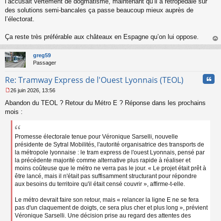
l’accusait vertement de dogmatisme, maintenant qu’il a rétropédalé sur
o
des solutions semi-bancales ça passe beaucoup mieux auprès de
n
l’électorat.
l
u
Ça reste très préférable aux châteaux en Espagne qu’on lui oppose.
au
t
greg59
Passager
Cita
Re: Tramway Express de l'Ouest Lyonnais (TEOL)
26 juin 2026, 13:56
M
Abandon du TEOL ? Retour du Métro E ? Réponse dans les prochains
e
s
mois :
s
a
g
Promesse électorale tenue pour Véronique Sarselli, nouvelle
e
présidente de Sytral Mobilités, l'autorité organisatrice des transports de
n
la métropole lyonnaise : le tram express de l'ouest Lyonnais, pensé par
o
la précédente majorité comme alternative plus rapide à réaliser et
n
moins coûteuse que le métro ne verra pas le jour. « Le projet était prêt à
l
être lancé, mais il n'était pas suffisamment structurant pour répondre
u
aux besoins du territoire qu'il était censé couvrir », affirme-t-elle.
Le métro devrait faire son retour, mais « relancer la ligne E ne se fera
pas d'un claquement de doigts, ce sera plus cher et plus long », prévient
Véronique Sarselli. Une décision prise au regard des attentes des