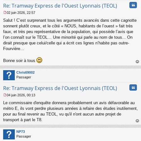
Cita
Re: Tramway Express de l'Ouest Lyonnais (TEOL)
02 juin 2026, 22:57
M
Salut ! C’est surprenant tous les arguments avancés dans cette cagnotte
e
s
sonnent plutôt creux, et le côté « NOUS, habitants de l’ouest » fait très
s
faux, et très peu représentative de la population, qui possède l’avis que
a
l’on connaît sur le TEOL… Une minorité qui parle au nom de tous... On
g
dirait presque que celui/celle qui a écrit ces lignes n’habite pas outre-
e
Fourvière…
n
o
n
Bonne soir à tous
l
au
u
t
Chris69002
Passager
Cita
Re: Tramway Express de l'Ouest Lyonnais (TEOL)
04 juin 2026, 00:13
M
Le commissaire d'enquête donnera probablement un avis défavorable au
e
s
métro E, ils vont perdre plusieurs années à refaire des études inutilement,
s
pour au final revenir au TEOL, vu qu'il n'ont aucun autre projet de
a
transport à part le T8.
g
au
e
t
n
NP73
o
Passager