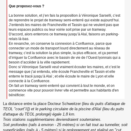
Que proposez-vous ?
La bonne solution, et j’en fais la proposition à Véronique Sarselli, c’est
de reprendre le projet de tramway semi-enterré qui existe aujourd’hui.
J’entends les maires de Francheville et Tassin qui ne veulent pas que
leurs espaces publics ou leur voirie soit prise par un tramway.
D'accord, alors enterrons ce tramway jusqu’à Alaï, faisons un parking-
relais là-bas.
En revanche, on conserve la connexion à Confluence, parce que
connecter un mode de transport lourd directement au réseau de
tramway, c’est la solution la plus simple, la plus efficace, et ça permet
d’irriguer la Confluence avec le bassin de vie de l’Ouest lyonnais qui a
besoin d’accéder à la ville rapidement.
Donc si Véronique Sarselli veut vraiment écouter les maires, et c’est le
message que j’ai entendu, elle écoute Francheville et Tassin et elle
enterre le tracé jusqu’à Alaï ; et elle écoute le maire de Lyon et elle
connecte à la Confluence.
On fait un tramway semi-enterré qui convient à tout le monde, et on
commence vite pour pouvoir livrer vite et permettre aux habitants d'en
bénéficier.
La distance entre la place Docteur Schweitzer (
lieu du puits d'attaque de
TEOL "court"/i]) et le parking circulaire de la piscine d'Alaï (
lieu du puits
d'attaque du TEOL prolongé
) égale 1,8 km.
Trois stations supplémentaires deviendraient souterraines.
Soit profondes (rails à environ - 25 mètres) si on fait tout au tunnelier, soit
superficielles (rails à - 5 mètres) si le prolongement est réalisé en "cut