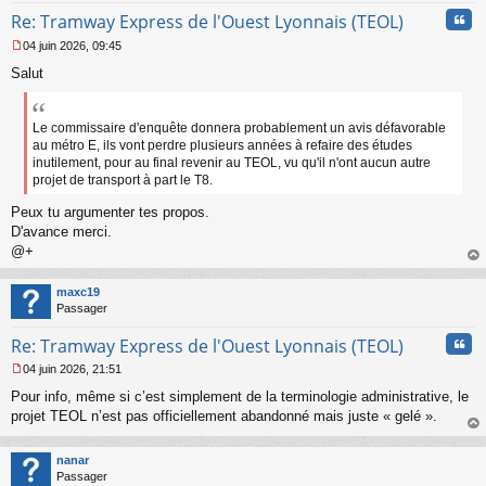
n
Cita
l
Re: Tramway Express de l'Ouest Lyonnais (TEOL)
u
04 juin 2026, 09:45
M
Salut
e
s
s
a
Le commissaire d'enquête donnera probablement un avis défavorable
g
au métro E, ils vont perdre plusieurs années à refaire des études
e
inutilement, pour au final revenir au TEOL, vu qu'il n'ont aucun autre
n
projet de transport à part le T8.
o
n
Peux tu argumenter tes propos.
l
D'avance merci.
u
@+
au
t
maxc19
Passager
Cita
Re: Tramway Express de l'Ouest Lyonnais (TEOL)
04 juin 2026, 21:51
M
Pour info, même si c’est simplement de la terminologie administrative, le
e
s
projet TEOL n’est pas officiellement abandonné mais juste « gelé ».
s
au
a
t
nanar
g
Passager
e