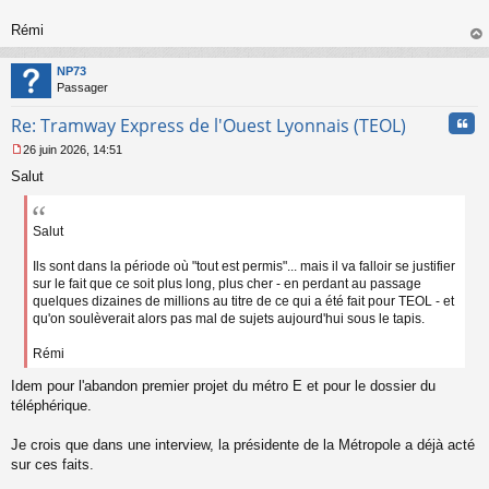
o
n
Rémi
l
au
u
t
NP73
Passager
Cita
Re: Tramway Express de l'Ouest Lyonnais (TEOL)
26 juin 2026, 14:51
M
Salut
e
s
s
a
Salut
g
e
Ils sont dans la période où "tout est permis"... mais il va falloir se justifier
n
sur le fait que ce soit plus long, plus cher - en perdant au passage
o
quelques dizaines de millions au titre de ce qui a été fait pour TEOL - et
n
qu'on soulèverait alors pas mal de sujets aujourd'hui sous le tapis.
l
u
Rémi
Idem pour l'abandon premier projet du métro E et pour le dossier du
téléphérique.
Je crois que dans une interview, la présidente de la Métropole a déjà acté
sur ces faits.