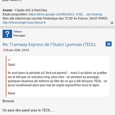
u
Avatar
: Citadis 402 à Part Dieu
Etude proposition:
https://drive.google.com/file/d/1U_NJEj ... sp=sharing
Mon site internet qui raconte l'historique des TCSP en France, SAUF PARIS :
http://chronologie-tcsp-france.fr
au
t
Ylliero
Passager
Cita
Re: Tramway Express de l'Ouest Lyonnais (TEOL)
26 juin 2026, 19:43
M
e
s
s
Salut
a
g
Ils sont dans la période où "tout est permis"... mais il va falloir se justifier
e
sur le fait que ce soit plus long, plus cher - en perdant au passage
n
quelques dizaines de millions au titre de ce qui a été fait pour TEOL - et
o
qu'on soulèverait alors pas mal de sujets aujourd'hui sous le tapis.
n
l
Rémi
u
Bonsoir,
On peut dire pareil pour le TEOL....