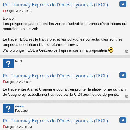
Cita
Re: Tramway Express de l'Ouest Lyonnais (TEOL)
30 juil. 2026, 23:32
M
Bonsoir,
e
s
Les polygones jaunes sont les zones d'activités et zones d'habitations qui
s
pourraient voir le voir.
a
g
Le tracé TEOL est le trait violet et les polygones ou rectangles sont les
e
emprises de station et la plateforme tramway.
n
o
J'ai prolongé TEOL à Grezieu-Le Tupinier dans ma proposition
n
au
l
t
larg3
u
Cita
Re: Tramway Express de l'Ouest Lyonnais (TEOL)
31 juil. 2026, 09:56
M
Le tracé entre Alaï et Craponne pourrait emprunter la plate- forme du train
e
s
de Vaugneray, actuellement utilisée par le C 24 aux heures de pointe.
s
au
a
t
nanar
g
Passager
e
n
Cita
Re: Tramway Express de l'Ouest Lyonnais (TEOL)
o
n
31 juil. 2026, 11:23
l