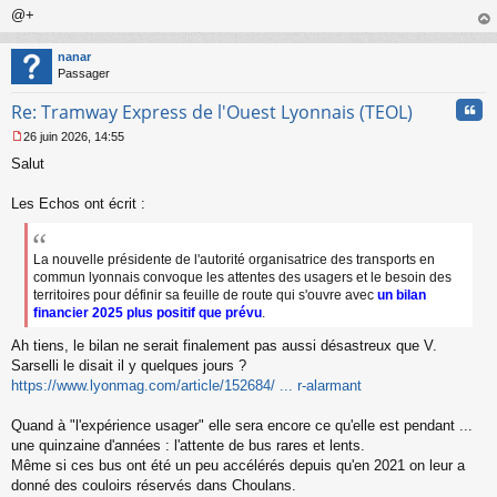
@+
au
t
nanar
Passager
Cita
Re: Tramway Express de l'Ouest Lyonnais (TEOL)
26 juin 2026, 14:55
M
Salut
e
s
s
Les Echos ont écrit :
a
g
e
La nouvelle présidente de l'autorité organisatrice des transports en
n
commun lyonnais convoque les attentes des usagers et le besoin des
o
territoires pour définir sa feuille de route qui s'ouvre avec
un bilan
n
financier 2025 plus positif que prévu
.
l
u
Ah tiens, le bilan ne serait finalement pas aussi désastreux que V.
Sarselli le disait il y quelques jours ?
https://www.lyonmag.com/article/152684/ ... r-alarmant
Quand à "l'expérience usager" elle sera encore ce qu'elle est pendant ...
une quinzaine d'années : l'attente de bus rares et lents.
Même si ces bus ont été un peu accélérés depuis qu'en 2021 on leur a
donné des couloirs réservés dans Choulans.