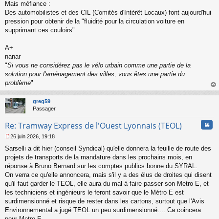
Mais méfiance :
Des automobilistes et des CIL (Comités d'Intérêt Locaux) font aujourd'hui
pression pour obtenir de la "fluidité pour la circulation voiture en
supprimant ces couloirs"
A+
nanar
"
Si vous ne considérez pas le vélo urbain comme une partie de la
solution pour l'aménagement des villes, vous êtes une partie du
problème
"
au
t
greg59
Passager
Cita
Re: Tramway Express de l'Ouest Lyonnais (TEOL)
26 juin 2026, 19:18
M
Sarselli a dit hier (conseil Syndical) qu'elle donnera la feuille de route des
e
s
projets de transports de la mandature dans les prochains mois, en
s
réponse à Bruno Bernard sur les comptes publics bonne du SYRAL.
a
On verra ce qu'elle annoncera, mais s'il y a des élus de droites qui disent
g
qu'il faut garder le TEOL, elle aura du mal à faire passer son Metro E, et
e
les techniciens et ingénieurs le feront savoir que le Métro E est
n
o
surdimensionné et risque de rester dans les cartons, surtout que l'Avis
n
Environnemental a jugé TEOL un peu surdimensionné.... Ca coincera
l
pour Metro E