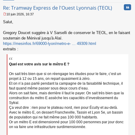
n
Cita
Re: Tramway Express de l'Ouest Lyonnais (TEOL)
o
n
10 juin 2026, 16:37
l
M
u
Salut,
e
s
s
Gregory Doucet suggère à V Sarselli de conserver le TEOL, en le faisant
a
souterrain de Ménival jusqu'à Alaï.
g
https://mesinfos.fr/69000-lyon/metro-e- ... 49309.html
e
extraits :
n
o
n
l
Quel est votre avis sur le métro E ?
u
On sait très bien que si on réengage les études pour le faire, c’est un
projet à 12 ou 15 ans, on repart quasiment à zéro.
Et on n’a pas parlé pendant la campagne de la faisabilité technique, il
faut quand même passer sous deux cours d’eau.
Alors on sait faire, mais derrière il faut le payer. On sait très bien que la
construction du métro E assèche les capacités d’investissement du
Sytral.
Ça veut dire : rien pour le plateau nord, rien pour Écully et au-delà.
Avec le métro E, on dessert Francheville, Tassin et Lyon 5e, un bassin
de population qui ne fait même pas 100 000 habitants.
Or un métro E est dimensionné pour 100 000 personnes par jour donc
on va faire une infrastructure surdimensionnée.