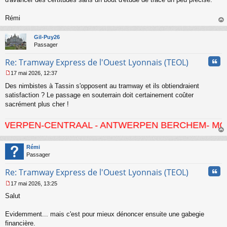
l
u
Rémi
au
t
Gil-Puy26
Passager
Cita
Re: Tramway Express de l'Ouest Lyonnais (TEOL)
17 mai 2026, 12:37
M
Des nimbistes à Tassin s'opposent au tramway et ils obtiendraient
e
s
satisfaction ? Le passage en souterrain doit certainement coûter
s
sacrément plus cher !
a
g
CENTRAAL - ANTWERPEN BERCHEM- MORTSEL - HO
e
n
au
o
t
Rémi
n
Passager
l
u
Cita
Re: Tramway Express de l'Ouest Lyonnais (TEOL)
17 mai 2026, 13:25
M
Salut
e
s
s
Evidemment... mais c'est pour mieux dénoncer ensuite une gabegie
a
financière.
g