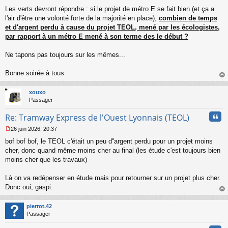
Les verts devront répondre : si le projet de métro E se fait bien (et ça a
l'air d'être une volonté forte de la majorité en place),
combien de temps
et d'argent perdu à cause du projet TEOL, mené par les écologistes,
par rapport à un métro E mené à son terme des le début ?
Ne tapons pas toujours sur les mêmes...
Bonne soirée à tous
au
t
xouxo
Passager
Cita
Re: Tramway Express de l'Ouest Lyonnais (TEOL)
26 juin 2026, 20:37
M
bof bof bof, le TEOL c'était un peu d''argent perdu pour un projet moins
e
s
cher, donc quand même moins cher au final (les étude c'est toujours bien
s
moins cher que les travaux)
a
g
Là on va redépenser en étude mais pour retourner sur un projet plus cher.
e
Donc oui, gaspi.
n
o
au
n
t
pierrot.42
l
Passager
u