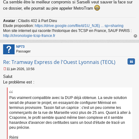
Ca semble être le meilleur compromis si Sarselli veut sauver la face sur
e
s
ce dossier, elle pourrait au pire appeler MetroTram
s
a
Avatar
: Citadis 402 à Part Dieu
g
Etude proposition:
https://drive.google.com/file/d/1U_NJEj ... sp=sharing
e
n
Mon site internet qui raconte l'historique des TCSP en France, SAUF PARIS :
o
http://chronologie-tcsp-france.fr
n
au
l
t
NP73
u
Passager
Cita
Re: Tramway Express de l'Ouest Lyonnais (TEOL)
11 juin 2026, 10:56
M
Salut
e
s
Le problème est :
s
a
g
Pas vraiment compatible avec la DUP déjà obtenue. La seule solution
e
serait de phaser le projet, en essayant de configurer Ménival en
n
terminus provisoire. Tassin fait un caprice : c'est un peu comme les
o
commerçants de la rue de Marseille voici plus de 25 ans. Quant à aller à
n
Craponne, le profil semble quand même bien complexe et il semble
l
hasardeux d'avancer des certitudes sans un bout d'étude de tracé un
u
peu précise.
Rémi