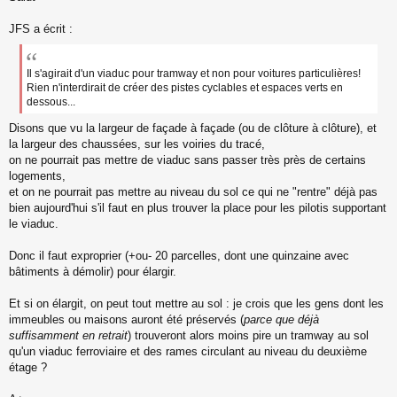
s
s
JFS a écrit :
a
g
e
Il s'agirait d'un viaduc pour tramway et non pour voitures particulières!
n
Rien n'interdirait de créer des pistes cyclables et espaces verts en
o
dessous...
n
l
Disons que vu la largeur de façade à façade (ou de clôture à clôture), et
u
la largeur des chaussées, sur les voiries du tracé,
on ne pourrait pas mettre de viaduc sans passer très près de certains
logements,
et on ne pourrait pas mettre au niveau du sol ce qui ne "rentre" déjà pas
bien aujourd'hui s'il faut en plus trouver la place pour les pilotis supportant
le viaduc.
Donc il faut exproprier (+ou- 20 parcelles, dont une quinzaine avec
bâtiments à démolir) pour élargir.
Et si on élargit, on peut tout mettre au sol : je crois que les gens dont les
immeubles ou maisons auront été préservés (
parce que déjà
suffisamment en retrait
) trouveront alors moins pire un tramway au sol
qu'un viaduc ferroviaire et des rames circulant au niveau du deuxième
étage ?