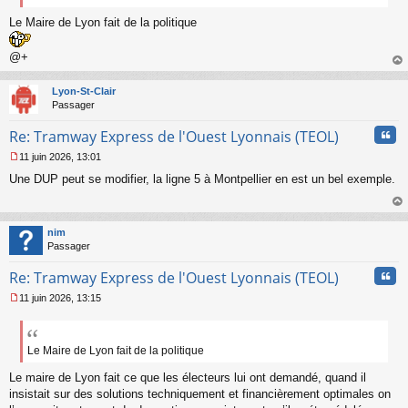
Le Maire de Lyon fait de la politique
@+
au
t
Lyon-St-Clair
Passager
Cita
Re: Tramway Express de l'Ouest Lyonnais (TEOL)
11 juin 2026, 13:01
M
Une DUP peut se modifier, la ligne 5 à Montpellier en est un bel exemple.
e
s
s
au
a
t
nim
g
Passager
e
n
Cita
Re: Tramway Express de l'Ouest Lyonnais (TEOL)
o
n
11 juin 2026, 13:15
l
M
u
e
s
s
Le Maire de Lyon fait de la politique
a
Le maire de Lyon fait ce que les électeurs lui ont demandé, quand il
g
e
insistait sur des solutions techniquement et financièrement optimales on
n