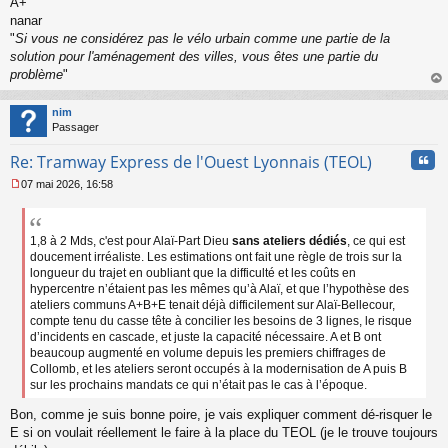
A+
nanar
"
Si vous ne considérez pas le vélo urbain comme une partie de la
solution pour l'aménagement des villes, vous êtes une partie du
problème
"
au
t
nim
Passager
Cita
Re: Tramway Express de l'Ouest Lyonnais (TEOL)
07 mai 2026, 16:58
M
e
s
s
1,8 à 2 Mds, c'est pour Alaï-Part Dieu
sans ateliers dédiés
, ce qui est
a
doucement irréaliste. Les estimations ont fait une règle de trois sur la
g
longueur du trajet en oubliant que la difficulté et les coûts en
e
hypercentre n’étaient pas les mêmes qu’à Alaï, et que l’hypothèse des
n
ateliers communs A+B+E tenait déjà difficilement sur Alaï-Bellecour,
o
compte tenu du casse tête à concilier les besoins de 3 lignes, le risque
n
d’incidents en cascade, et juste la capacité nécessaire. A et B ont
l
beaucoup augmenté en volume depuis les premiers chiffrages de
u
Collomb, et les ateliers seront occupés à la modernisation de A puis B
sur les prochains mandats ce qui n’était pas le cas à l’époque.
Bon, comme je suis bonne poire, je vais expliquer comment dé-risquer le
E si on voulait réellement le faire à la place du TEOL (je le trouve toujours