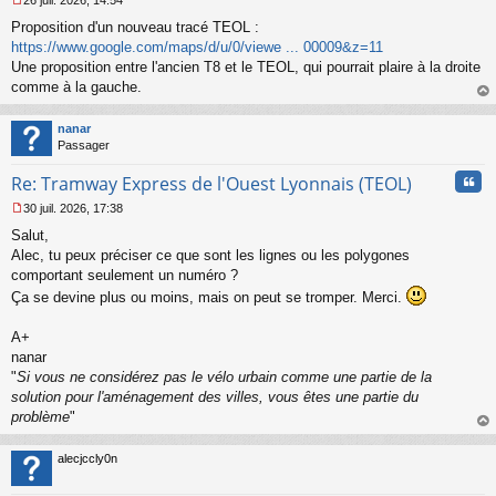
26 juil. 2026, 14:54
l
M
u
Proposition d'un nouveau tracé TEOL :
e
s
https://www.google.com/maps/d/u/0/viewe ... 00009&z=11
s
Une proposition entre l'ancien T8 et le TEOL, qui pourrait plaire à la droite
a
comme à la gauche.
g
au
e
t
n
nanar
o
Passager
n
Cita
l
Re: Tramway Express de l'Ouest Lyonnais (TEOL)
u
30 juil. 2026, 17:38
M
Salut,
e
s
Alec, tu peux préciser ce que sont les lignes ou les polygones
s
comportant seulement un numéro ?
a
Ça se devine plus ou moins, mais on peut se tromper. Merci.
g
e
A+
n
o
nanar
n
"
Si vous ne considérez pas le vélo urbain comme une partie de la
l
solution pour l'aménagement des villes, vous êtes une partie du
u
problème
"
au
t
alecjccly0n