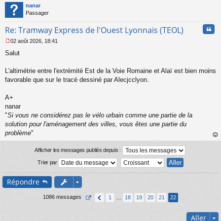
t
nanar
g
Passager
e
n
Cita
Re: Tramway Express de l'Ouest Lyonnais (TEOL)
o
n
02 août 2026, 18:41
l
M
u
Salut
e
s
s
L'altimétrie entre l'extrémité Est de la Voie Romaine et Alaï est bien moins
a
favorable que sur le tracé dessiné par Alecjcclyon.
g
e
A+
n
o
nanar
n
"
Si vous ne considérez pas le vélo urbain comme une partie de la
l
solution pour l'aménagement des villes, vous êtes une partie du
u
problème
"
au
t
Afficher les messages publiés depuis :
Trier par
Répondre
1086 messages
1
…
18
19
20
21
22
Aller