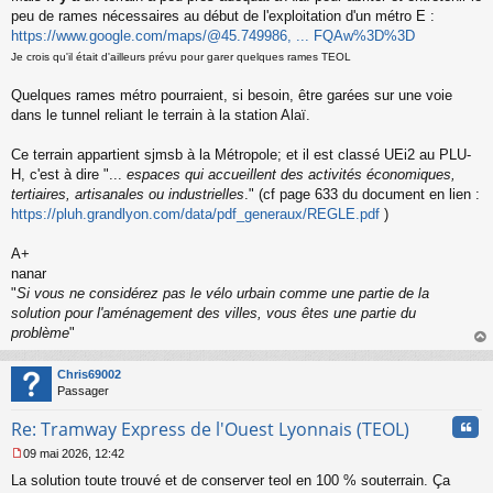
a
peu de rames nécessaires au début de l'exploitation d'un métro E :
g
https://www.google.com/maps/@45.749986, ... FQAw%3D%3D
e
n
Je crois qu'il était d'ailleurs prévu pour garer quelques rames TEOL
o
n
Quelques rames métro pourraient, si besoin, être garées sur une voie
l
dans le tunnel reliant le terrain à la station Alaï.
u
Ce terrain appartient sjmsb à la Métropole; et il est classé UEi2 au PLU-
H, c'est à dire "...
espaces qui accueillent des activités économiques,
tertiaires, artisanales ou industrielles
." (cf page 633 du document en lien :
https://pluh.grandlyon.com/data/pdf_generaux/REGLE.pdf
)
A+
nanar
"
Si vous ne considérez pas le vélo urbain comme une partie de la
solution pour l'aménagement des villes, vous êtes une partie du
problème
"
au
t
Chris69002
Passager
Cita
Re: Tramway Express de l'Ouest Lyonnais (TEOL)
09 mai 2026, 12:42
M
La solution toute trouvé et de conserver teol en 100 % souterrain. Ça
e