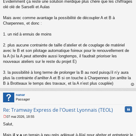
Évidemment ça reste une solution merdique plus chère que les chiffrages
olé olé de Sarselli et Aulas
Mais avec comme avantage la possibilité de découpler A et B à
Charpennes, et donc :
1. un nid à ennuis de moins
2. plus aucune contrainte de taille d’atelier et de couplage de matériel
avec le B et son pilotage automatique foireux pour le renouvellement de
la A (si la A peut attendre aussi longtemps, il faudrait prioriser les
nouveaux ateliers sur le reste du projet E)
3. la possibilité à long terme de prolonger la B au nord puisqu’il n’y aura
plus la contrainte d’arrêter A et B si on touche à Charpennes (on arrête la
B à Brotteaux le temps des travaux, et la A n’est plus couplée)
au
t
nanar
Passager
Cita
Re: Tramway Express de l'Ouest Lyonnais (TEOL)
07 mai 2026, 18:55
M
Salut,
e
s
s
Mais
il y a
un terrain à peu près adéquat à Alaï pour abriter et entretenir le