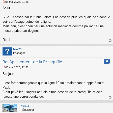
05 mai 2025, 21:26
M
Salut
e
s
s
Si le 19 passe par le tunnel, alors il ne dessert plus les quais de Saône. A
a
voir sur l'usage actuel de la ligne.
g
Mais bon, c'est chercher une solution médiocre comme palliatif à une
e
mesure prise par dogme.
n
o
n
Rémi
l
au
u
t
Max25
Passager
Cita
Re: Apaisement de la Presqu'île
05 mai 2025, 22:22
M
Bonjour,
e
s
s
Il est fort dommageable que la ligne 19 soit maintenant stoppé à saint
a
Paul.
g
C’est privé les usagers actuels d’une dessert de la presqu’île et cela
e
rajoute une correspondance.
n
o
au
n
t
bus64
l
Régulateur
u