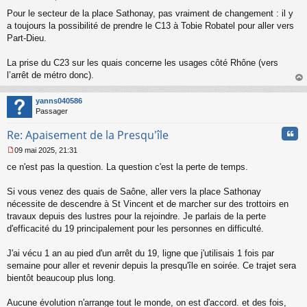
u
M
Pour le secteur de la place Sathonay, pas vraiment de changement : il y
e
s
a toujours la possibilité de prendre le C13 à Tobie Robatel pour aller vers
s
Part-Dieu.
a
g
La prise du C23 sur les quais concerne les usages côté Rhône (vers
e
l’arrêt de métro donc).
n
o
au
n
t
yanns040586
l
Passager
u
Cita
Re: Apaisement de la Presqu'île
09 mai 2025, 21:31
M
ce n'est pas la question. La question c'est la perte de temps.
e
s
s
Si vous venez des quais de Saône, aller vers la place Sathonay
a
nécessite de descendre à St Vincent et de marcher sur des trottoirs en
g
travaux depuis des lustres pour la rejoindre. Je parlais de la perte
e
d'efficacité du 19 principalement pour les personnes en difficulté.
n
o
n
J'ai vécu 1 an au pied d'un arrêt du 19, ligne que j'utilisais 1 fois par
l
semaine pour aller et revenir depuis la presqu'île en soirée. Ce trajet sera
u
bientôt beaucoup plus long.
Aucune évolution n'arrange tout le monde, on est d'accord. et des fois,