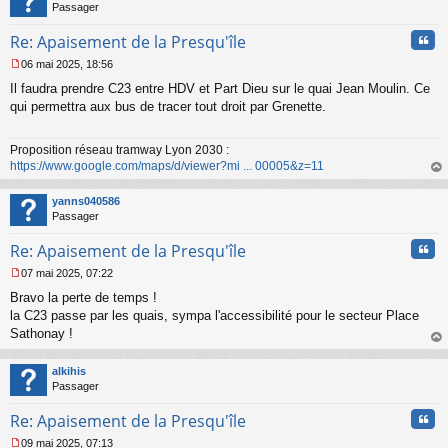
n
Passager
l
u
Cita
Re: Apaisement de la Presqu'île
06 mai 2025, 18:56
M
Il faudra prendre C23 entre HDV et Part Dieu sur le quai Jean Moulin. Ce
e
s
qui permettra aux bus de tracer tout droit par Grenette.
s
a
Proposition réseau tramway Lyon 2030 :
g
https://www.google.com/maps/d/viewer?mi ... 00005&z=11
e
n
au
o
t
yanns040586
n
Passager
l
u
Cita
Re: Apaisement de la Presqu'île
07 mai 2025, 07:22
M
Bravo la perte de temps !
e
s
la C23 passe par les quais, sympa l'accessibilité pour le secteur Place
s
Sathonay !
a
au
g
t
alkihis
e
Passager
n
o
Cita
Re: Apaisement de la Presqu'île
n
l
09 mai 2025, 07:13