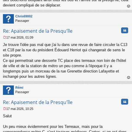
devient compliqué de se déplacer.
au
t
Chris69002
Passager
Cita
Re: Apaisement de la Presqu'île
17 mai 2026, 01:09
M
Je trouve l'idée pas mal que j'ai lu dans une revue de faire circuler la C13
e
s
et C18 par la rue du président Édouard Herriot qui changerait de sens le
s
site propre.
a
Ce qui permettrait une desserte TC place des terreaux non loin de l'hôtel
g
de ville et de la station de métro un peu comme à l'époque il y a
e
longtemps puis un morceau de la rue Grenette direction Lafayette et
n
o
inchangé pour les autres lignes.
n
au
l
t
Rémi
u
Passager
Cita
Re: Apaisement de la Presqu'île
17 mai 2026, 10:25
M
Salut
e
s
s
Un peu mieux évidemment pour les Terreaux, mais pour la
a
correspondance métro C, c'est toujours médiocre. Certes, si on est dans