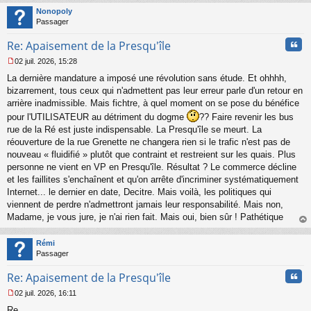
t
Nonopoly
Passager
Cita
Re: Apaisement de la Presqu'île
02 juil. 2026, 15:28
M
La dernière mandature a imposé une révolution sans étude. Et ohhhh,
e
s
bizarrement, tous ceux qui n'admettent pas leur erreur parle d'un retour en
s
arrière inadmissible. Mais fichtre, à quel moment on se pose du bénéfice
a
pour l'UTILISATEUR au détriment du dogme
?? Faire revenir les bus
g
rue de la Ré est juste indispensable. La Presqu'île se meurt. La
e
réouverture de la rue Grenette ne changera rien si le trafic n'est pas de
n
o
nouveau « fluidifié » plutôt que contraint et restreient sur les quais. Plus
n
personne ne vient en VP en Presqu'île. Résultat ? Le commerce décline
l
et les faillites s'enchaînent et qu'on arrête d'incriminer systématiquement
u
Internet... le dernier en date, Decitre. Mais voilà, les politiques qui
viennent de perdre n'admettront jamais leur responsabilité. Mais non,
Madame, je vous jure, je n'ai rien fait. Mais oui, bien sûr ! Pathétique
au
t
Rémi
Passager
Cita
Re: Apaisement de la Presqu'île
02 juil. 2026, 16:11
M
Re
e