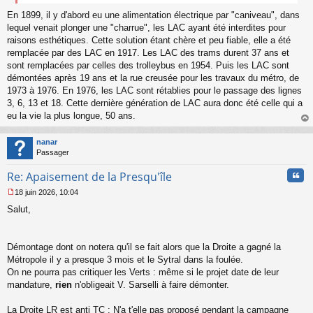
e
n
En 1899, il y d'abord eu une alimentation électrique par "caniveau", dans
o
lequel venait plonger une "charrue", les LAC ayant été interdites pour
n
raisons esthétiques. Cette solution étant chère et peu fiable, elle a été
l
remplacée par des LAC en 1917. Les LAC des trams durent 37 ans et
u
sont remplacées par celles des trolleybus en 1954. Puis les LAC sont
démontées après 19 ans et la rue creusée pour les travaux du métro, de
1973 à 1976. En 1976, les LAC sont rétablies pour le passage des lignes
3, 6, 13 et 18. Cette dernière génération de LAC aura donc été celle qui a
eu la vie la plus longue, 50 ans.
au
t
nanar
Passager
Cita
Re: Apaisement de la Presqu'île
18 juin 2026, 10:04
M
Salut,
e
s
s
a
Démontage dont on notera qu'il se fait alors que la Droite a gagné la
g
Métropole il y a presque 3 mois et le Sytral dans la foulée.
e
On ne pourra pas critiquer les Verts : même si le projet date de leur
n
o
mandature,
rien
n'obligeait V. Sarselli à faire démonter.
n
l
La Droite LR est anti TC : N'a t'elle pas proposé pendant la campagne