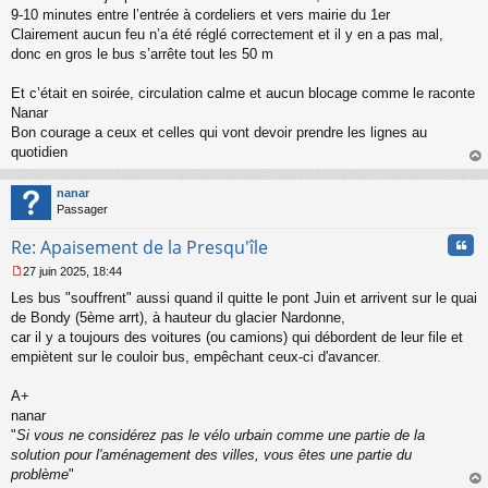
a
9-10 minutes entre l’entrée à cordeliers et vers mairie du 1er
g
Clairement aucun feu n’a été réglé correctement et il y en a pas mal,
e
donc en gros le bus s’arrête tout les 50 m
n
o
n
Et c’était en soirée, circulation calme et aucun blocage comme le raconte
l
Nanar
u
Bon courage a ceux et celles qui vont devoir prendre les lignes au
quotidien
au
t
nanar
Passager
Cita
Re: Apaisement de la Presqu'île
27 juin 2025, 18:44
M
Les bus "souffrent" aussi quand il quitte le pont Juin et arrivent sur le quai
e
s
de Bondy (5ème arrt), à hauteur du glacier Nardonne,
s
car il y a toujours des voitures (ou camions) qui débordent de leur file et
a
empiètent sur le couloir bus, empêchant ceux-ci d'avancer.
g
e
A+
n
o
nanar
n
"
Si vous ne considérez pas le vélo urbain comme une partie de la
l
solution pour l'aménagement des villes, vous êtes une partie du
u
problème
"