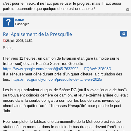
c'est pour le mieux, il ne faut pas refuser le progrès. mais il faut aussi
parfois reconnaître que quelque chose est une ânerie !
au
t
nanar
Passager
Cita
Re: Apaisement de la Presqu'île
26 juin 2025, 11:52
M
Salut,
e
s
s
Hier vers 11 heures, un camion de livraison était garé (à moitié sur le
a
trottoir sud) devant Planète Sushi, rue Grenette.
g
https://www.google.com/maps/@45.7632992 ... FQAw%3D%3D
e
Il a sérieusement gêné durant près d'un quart d'heure la circulation des
n
o
bus.
https://met.grandlyon.com/presquile-de- ... e-en-2025/
n
l
Les bus qui arrivaient du quai de Saône RG (où il y avait "queue de bus")
u
se trouvaient coincés derrière ce camion, et leur extrémité arrière qui était
encore dans la courbe coinçait à son tour les bus de sens inverse qui
cherchaient à quitter l'arrêt "Terrasses Presqu’île" pour prendre le pont
Juin.
Pour compléter le tableau une camionnette de la Métropole est restée
stationnée un moment dans le couloir de bus du quai, devant l'arrêt bus