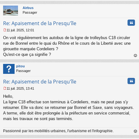
au
t
Airbus
Passager
Cita
Re: Apaisement de la Presqu'île
11 juil. 2025, 12:01
M
On voit régulièrement les autobus de la ligne de trolleybus C18 circuler
e
s
rue de Bonnel entre le quai du Rhône et le cours de la Liberté avec une
s
girouette marquée Cordeliers ?
a
Qu'est-ce que ça signifie ?
g
au
e
t
n
pitou
o
Passager
n
Cita
l
Re: Apaisement de la Presqu'île
u
11 juil. 2025, 13:41
M
Hello,
e
s
La ligne C18 effectue son terminus à Cordeliers, mais ne peut pas s'y
s
retourner. Elle va donc se retourner par Bonnel et Saxe, sans voyageurs.
a
A terme, elle doit être prolongée à la préfecture en service commercial,
g
mais les travaux ne sont pas terminés.
e
n
o
Passionné par les mobilités urbaines, l'urbanisme et l'infographie.
n
au
l