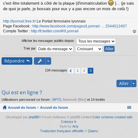
s
c'est être totalement à côté de la plaque (d'immatriculation
)... (je sais
a
de quoi je parle, je bossais pour eux y a pas encore un mois de celà !)
g
e
n
http://lyonrail.free.fr/
Le Portail ferroviaire lyonnais
o
Page Facebook :
http://www.facebook.com/pages/Lyonrail- ... 2544012407
n
Compte Twitter :
http://fr.twitter.com/#!/Lyonrail
l
au
u
t
Afficher les messages publiés depuis :
Trier par
Répondre
134 messages
1
2
3
Aller
Qui est en ligne ?
Utilisateurs parcourant ce forum :
NP73
,
Semrush [Bot]
et 14 invités
Accueil du forum
Accueil du forum
Développé par
phpBB
® Forum Software © phpBB Limited
Color scheme created with
Colorize It
.
Style by
Arty
Traduction française officielle
©
Qiaeru