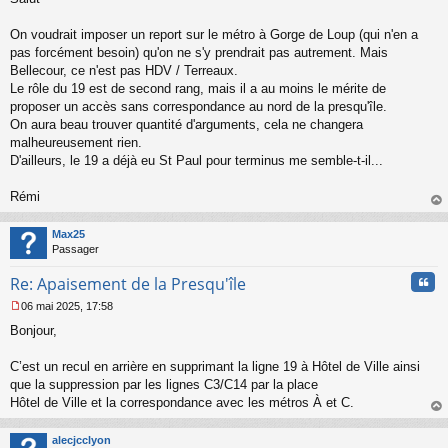
s
s
On voudrait imposer un report sur le métro à Gorge de Loup (qui n'en a
a
pas forcément besoin) qu'on ne s'y prendrait pas autrement. Mais
g
Bellecour, ce n'est pas HDV / Terreaux.
e
Le rôle du 19 est de second rang, mais il a au moins le mérite de
n
o
proposer un accès sans correspondance au nord de la presqu'île.
n
On aura beau trouver quantité d'arguments, cela ne changera
l
malheureusement rien.
u
D'ailleurs, le 19 a déjà eu St Paul pour terminus me semble-t-il...
Rémi
au
t
Max25
Passager
Cita
Re: Apaisement de la Presqu'île
06 mai 2025, 17:58
M
Bonjour,
e
s
s
C’est un recul en arrière en supprimant la ligne 19 à Hôtel de Ville ainsi
a
que la suppression par les lignes C3/C14 par la place
g
Hôtel de Ville et la correspondance avec les métros À et C.
e
au
n
t
o
alecjcclyon