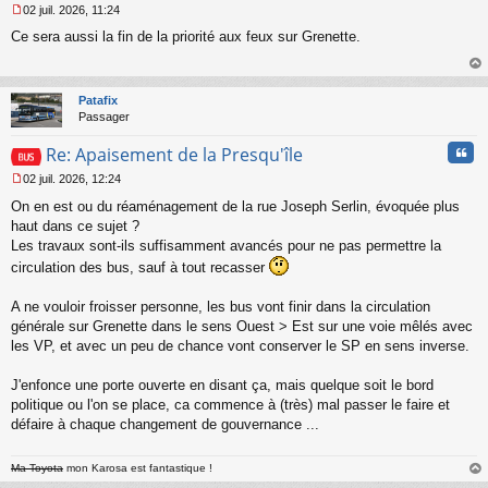
02 juil. 2026, 11:24
M
Ce sera aussi la fin de la priorité aux feux sur Grenette.
e
s
s
au
a
t
Patafix
g
Passager
e
n
Cita
Re: Apaisement de la Presqu'île
o
n
02 juil. 2026, 12:24
l
M
u
On en est ou du réaménagement de la rue Joseph Serlin, évoquée plus
e
s
haut dans ce sujet ?
s
Les travaux sont-ils suffisamment avancés pour ne pas permettre la
a
circulation des bus, sauf à tout recasser
g
e
A ne vouloir froisser personne, les bus vont finir dans la circulation
n
o
générale sur Grenette dans le sens Ouest > Est sur une voie mêlés avec
n
les VP, et avec un peu de chance vont conserver le SP en sens inverse.
l
u
J'enfonce une porte ouverte en disant ça, mais quelque soit le bord
politique ou l'on se place, ca commence à (très) mal passer le faire et
défaire à chaque changement de gouvernance ...
Ma Toyota
mon Karosa est fantastique !
au