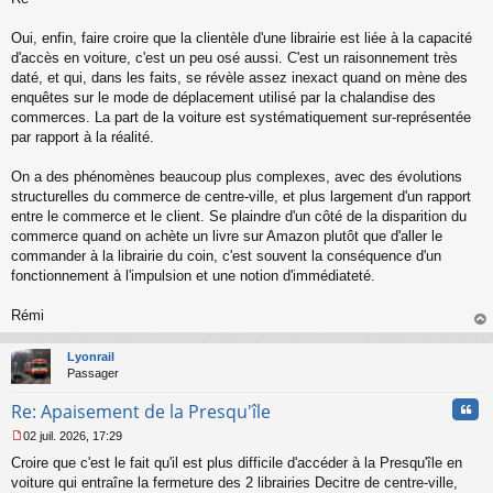
s
s
Oui, enfin, faire croire que la clientèle d'une librairie est liée à la capacité
a
d'accès en voiture, c'est un peu osé aussi. C'est un raisonnement très
g
daté, et qui, dans les faits, se révèle assez inexact quand on mène des
e
enquêtes sur le mode de déplacement utilisé par la chalandise des
n
o
commerces. La part de la voiture est systématiquement sur-représentée
n
par rapport à la réalité.
l
u
On a des phénomènes beaucoup plus complexes, avec des évolutions
structurelles du commerce de centre-ville, et plus largement d'un rapport
entre le commerce et le client. Se plaindre d'un côté de la disparition du
commerce quand on achète un livre sur Amazon plutôt que d'aller le
commander à la librairie du coin, c'est souvent la conséquence d'un
fonctionnement à l'impulsion et une notion d'immédiateté.
Rémi
au
t
Lyonrail
Passager
Cita
Re: Apaisement de la Presqu'île
02 juil. 2026, 17:29
M
Croire que c'est le fait qu'il est plus difficile d'accéder à la Presqu'île en
e
s
voiture qui entraîne la fermeture des 2 librairies Decitre de centre-ville,