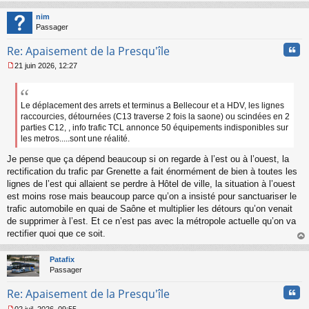
au
t
nim
Passager
Cita
Re: Apaisement de la Presqu'île
21 juin 2026, 12:27
M
e
s
s
Le déplacement des arrets et terminus a Bellecour et a HDV, les lignes
a
raccourcies, détournées (C13 traverse 2 fois la saone) ou scindées en 2
g
parties C12, , info trafic TCL annonce 50 équipements indisponibles sur
e
les metros.....sont une réalité.
n
o
Je pense que ça dépend beaucoup si on regarde à l’est ou à l’ouest, la
n
rectification du trafic par Grenette a fait énormément de bien à toutes les
l
lignes de l’est qui allaient se perdre à Hôtel de ville, la situation à l’ouest
u
est moins rose mais beaucoup parce qu’on a insisté pour sanctuariser le
trafic automobile en quai de Saône et multiplier les détours qu’on venait
de supprimer à l’est. Et ce n’est pas avec la métropole actuelle qu’on va
rectifier quoi que ce soit.
au
t
Patafix
Passager
Cita
Re: Apaisement de la Presqu'île
02 juil. 2026, 09:55