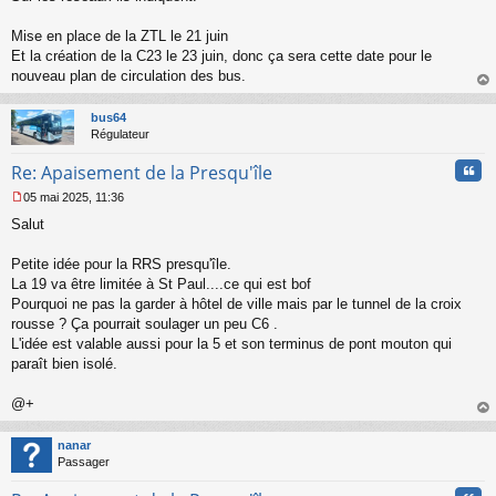
s
s
Mise en place de la ZTL le 21 juin
a
Et la création de la C23 le 23 juin, donc ça sera cette date pour le
g
nouveau plan de circulation des bus.
e
au
n
t
o
bus64
n
Régulateur
l
u
Cita
Re: Apaisement de la Presqu'île
05 mai 2025, 11:36
M
Salut
e
s
s
Petite idée pour la RRS presqu'île.
a
La 19 va être limitée à St Paul....ce qui est bof
g
Pourquoi ne pas la garder à hôtel de ville mais par le tunnel de la croix
e
rousse ? Ça pourrait soulager un peu C6 .
n
o
L'idée est valable aussi pour la 5 et son terminus de pont mouton qui
n
paraît bien isolé.
l
u
@+
au
t
nanar
Passager