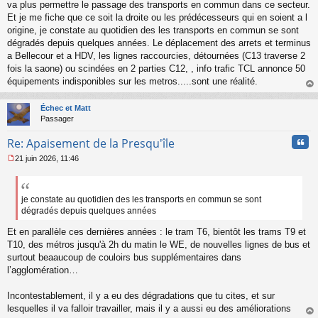
s
va plus permettre le passage des transports en commun dans ce secteur.
s
Et je me fiche que ce soit la droite ou les prédécesseurs qui en soient a l
a
origine, je constate au quotidien des les transports en commun se sont
g
dégradés depuis quelques années. Le déplacement des arrets et terminus
e
a Bellecour et a HDV, les lignes raccourcies, détournées (C13 traverse 2
n
o
fois la saone) ou scindées en 2 parties C12, , info trafic TCL annonce 50
n
équipements indisponibles sur les metros.....sont une réalité.
l
au
u
t
Échec et Matt
Passager
Cita
Re: Apaisement de la Presqu'île
21 juin 2026, 11:46
M
e
s
s
je constate au quotidien des les transports en commun se sont
a
dégradés depuis quelques années
g
e
Et en parallèle ces dernières années : le tram T6, bientôt les trams T9 et
n
T10, des métros jusqu'à 2h du matin le WE, de nouvelles lignes de bus et
o
surtout beaaucoup de couloirs bus supplémentaires dans
n
l’agglomération…
l
u
Incontestablement, il y a eu des dégradations que tu cites, et sur
lesquelles il va falloir travailler, mais il y a aussi eu des améliorations