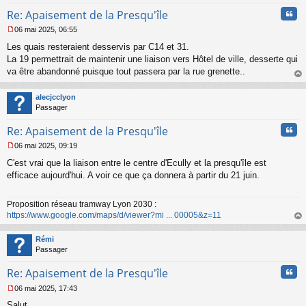
Cita
Re: Apaisement de la Presqu'île
06 mai 2025, 06:55
M
Les quais resteraient desservis par C14 et 31.
e
s
La 19 permettrait de maintenir une liaison vers Hôtel de ville, desserte qui
s
va être abandonné puisque tout passera par la rue grenette..
a
au
g
t
alecjcclyon
e
Passager
n
o
Cita
Re: Apaisement de la Presqu'île
n
l
06 mai 2025, 09:19
u
M
C'est vrai que la liaison entre le centre d'Ecully et la presqu'île est
e
s
efficace aujourd'hui. A voir ce que ça donnera à partir du 21 juin.
s
a
Proposition réseau tramway Lyon 2030 :
g
https://www.google.com/maps/d/viewer?mi ... 00005&z=11
e
n
au
o
t
Rémi
n
Passager
l
u
Cita
Re: Apaisement de la Presqu'île
06 mai 2025, 17:43
M
Salut
e