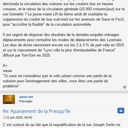
u
électorale la circulation des voitures sur les couloirs bus en heures
creuses, et le retour de la circulation générale (10 000 voitures/jour) sur la
rue Grenette ? Le jeune maire LR du 6ème arrdt dit souhaiter la
suppression du couloir de bus sud-nord sur les avenues de Saxe et Foch,
pour "accroître la fluidité" de la circulation automobile.
Il est urgent de disposer des résultats de la dernière enquête ménages
déplacements pour connaître les modes de déplacements des Lyonnais :
Les élus de droite raisonnent encore sur les 2 à 3 % de part vélo en 2015
et sur le classement de "Lyon ville la plus d'embouteillée de France"
diffusé par TomTom en 2025.
A+
nanar
"
Si vous ne considérez pas le vélo urbain comme une partie de la
solution pour l'aménagement des villes, vous êtes une partie du
problème
"
au
t
albert liet
Passager
Cita
Re: Apaisement de la Presqu'île
21 juin 2026, 08:45
M
C est surtout du au fait que la requalification de la rue Joseph Serlin ne
e