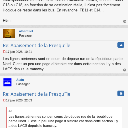
g
C13 ou C18, en fonction de sa destination réelle, il n'est pas forcément
e
illogique de rester dans les bus. En revanche, TB11 et C14...
n
o
n
Rémi
l
au
u
t
albert liet
Passager
Cita
Re: Apaisement de la Presqu'île
17 juin 2026, 10:21
M
Les lignes aériennes sont en cours de dépose rue de la république partie
e
s
Nord. C est un peu une page d histoire car dans cette section il y a des
s
LACS depuis le tramway.
a
au
g
t
Alain
e
Passager
n
o
Cita
Re: Apaisement de la Presqu'île
n
l
17 juin 2026, 22:03
u
M
e
s
s
Les lignes aériennes sont en cours de dépose rue de la république
a
partie Nord. C est un peu une page d histoire car dans cette section il y
g
a des LACS depuis le tramway.