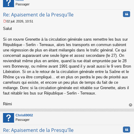
Passager
Cita
Re: Apaisement de la Presqu'île
02 juil. 2026, 10:51
M
Salut
e
s
s
Si on rouvre Grenette à la circulation générale sans remettre les bus sur
a
République - Serlin - Terreaux, alors les transports en commun subiront
g
une régression de plus en étant mélangés dans le trafic général. Ce qui
e
concernait auparavant une seule ligne et assez secondaire (le 27). On
n
o
reviendrait même plus en arrière, quand la rue était empruntée par le 28
n
vers Bonnevay, ou même avant 1991 quand il y avait aussi le 9 vers Bron
l
Libération. Si on a le retour de la circulation générale entre la Saône et le
u
Rhône ça va être compliqué... et en plus on perdra le peu de priorité aux
carrefours qui existe, et encore un peu plus de temps du fait de ce
mélange. Donc si la circulation générale est rétablie sur Grenette, alors il
faut rétablir les bus sur République - Serlin - Terreaux.
Rémi
au
t
Chris69002
Passager
Cita
Re: Apaisement de la Presqu'île