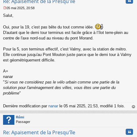
Cita
Re: Apaisement de la Presqu'île
05 mai 2025, 20:58
M
Salut,
e
s
s
Oui, pour la 19, c'est pas bête du tout comme idée.
a
D'autant que le demi tour terminus est facile grâce à l’îlot terre-plein au
g
centre de l'axe nord-sud au niveau du pont Morand.
e
n
o
Pour la 5, son terminus effectif, c'est Valmy, avec la station de métro.
n
Elle continue jusqu'au Pont Mouton juste parce que le demi tour à Valmy
l
est géométriquement difficile.
u
A+
nanar
"
Si vous ne considérez pas le vélo urbain comme une partie de la
solution pour l'aménagement des villes, vous êtes une partie du
problème
"
Dernière modification par
nanar
le 05 mai 2025, 21:53, modifié 1 fois.
au
t
Rémi
Passager
Cita
Re: Apaisement de la Presqu'île