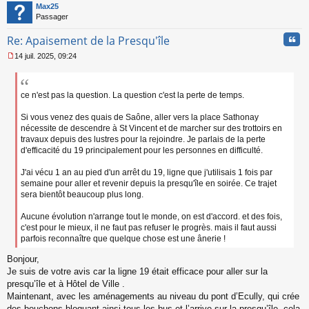
t
Max25
u
Passager
Cita
Re: Apaisement de la Presqu'île
14 juil. 2025, 09:24
M
e
s
s
ce n'est pas la question. La question c'est la perte de temps.
a
g
Si vous venez des quais de Saône, aller vers la place Sathonay
e
nécessite de descendre à St Vincent et de marcher sur des trottoirs en
n
travaux depuis des lustres pour la rejoindre. Je parlais de la perte
o
d'efficacité du 19 principalement pour les personnes en difficulté.
n
l
J'ai vécu 1 an au pied d'un arrêt du 19, ligne que j'utilisais 1 fois par
u
semaine pour aller et revenir depuis la presqu'île en soirée. Ce trajet
sera bientôt beaucoup plus long.
Aucune évolution n'arrange tout le monde, on est d'accord. et des fois,
c'est pour le mieux, il ne faut pas refuser le progrès. mais il faut aussi
parfois reconnaître que quelque chose est une ânerie !
Bonjour,
Je suis de votre avis car la ligne 19 était efficace pour aller sur la
presqu’île et à Hôtel de Ville .
Maintenant, avec les aménagements au niveau du pont d’Ecully, qui crée
des bouchons bloquant ainsi tous les bus et l’arrive sur la presqu’île, cela