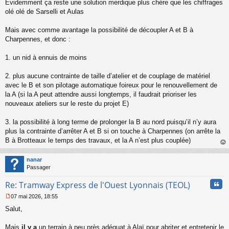
Évidemment ça reste une solution merdique plus chère que les chiffrages
olé olé de Sarselli et Aulas
Mais avec comme avantage la possibilité de découpler A et B à
Charpennes, et donc :
1. un nid à ennuis de moins
2. plus aucune contrainte de taille d’atelier et de couplage de matériel
avec le B et son pilotage automatique foireux pour le renouvellement de
la A (si la A peut attendre aussi longtemps, il faudrait prioriser les
nouveaux ateliers sur le reste du projet E)
3. la possibilité à long terme de prolonger la B au nord puisqu’il n’y aura
plus la contrainte d’arrêter A et B si on touche à Charpennes (on arrête la
B à Brotteaux le temps des travaux, et la A n’est plus couplée)
au
t
nanar
Passager
Cita
Re: Tramway Express de l'Ouest Lyonnais (TEOL)
07 mai 2026, 18:55
M
Salut,
e
s
s
Mais
il y a
un terrain à peu près adéquat à Alaï pour abriter et entretenir le