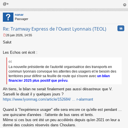
@+
au
t
nanar
Passager
Cita
Re: Tramway Express de l'Ouest Lyonnais (TEOL)
26 juin 2026, 14:55
M
Salut
e
s
s
Les Echos ont écrit :
a
g
e
La nouvelle présidente de l'autorité organisatrice des transports en
n
commun lyonnais convoque les attentes des usagers et le besoin des
o
territoires pour définir sa feuille de route qui s'ouvre avec
un bilan
n
financier 2025 plus positif que prévu
.
l
u
Ah tiens, le bilan ne serait finalement pas aussi désastreux que V.
Sarselli le disait il y quelques jours ?
https://www.lyonmag.com/article/152684/ ... r-alarmant
Quand à "l'expérience usager" elle sera encore ce qu'elle est pendant ...
une quinzaine d'années : l'attente de bus rares et lents.
Même si ces bus ont été un peu accélérés depuis qu'en 2021 on leur a
donné des couloirs réservés dans Choulans.