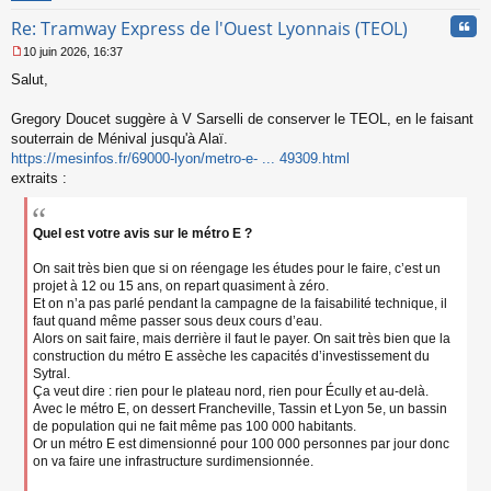
n
Cita
Re: Tramway Express de l'Ouest Lyonnais (TEOL)
o
n
10 juin 2026, 16:37
l
M
u
Salut,
e
s
s
Gregory Doucet suggère à V Sarselli de conserver le TEOL, en le faisant
a
souterrain de Ménival jusqu'à Alaï.
g
https://mesinfos.fr/69000-lyon/metro-e- ... 49309.html
e
extraits :
n
o
n
l
Quel est votre avis sur le métro E ?
u
On sait très bien que si on réengage les études pour le faire, c’est un
projet à 12 ou 15 ans, on repart quasiment à zéro.
Et on n’a pas parlé pendant la campagne de la faisabilité technique, il
faut quand même passer sous deux cours d’eau.
Alors on sait faire, mais derrière il faut le payer. On sait très bien que la
construction du métro E assèche les capacités d’investissement du
Sytral.
Ça veut dire : rien pour le plateau nord, rien pour Écully et au-delà.
Avec le métro E, on dessert Francheville, Tassin et Lyon 5e, un bassin
de population qui ne fait même pas 100 000 habitants.
Or un métro E est dimensionné pour 100 000 personnes par jour donc
on va faire une infrastructure surdimensionnée.