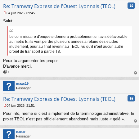
n
Cita
l
Re: Tramway Express de l'Ouest Lyonnais (TEOL)
u
04 juin 2026, 09:45
M
Salut
e
s
s
a
Le commissaire d'enquête donnera probablement un avis défavorable
g
au métro E, ils vont perdre plusieurs années à refaire des études
e
inutilement, pour au final revenir au TEOL, vu qu'il n'ont aucun autre
n
projet de transport à part le T8.
o
n
Peux tu argumenter tes propos.
l
D'avance merci.
u
@+
au
t
maxc19
Passager
Cita
Re: Tramway Express de l'Ouest Lyonnais (TEOL)
04 juin 2026, 21:51
M
Pour info, même si c’est simplement de la terminologie administrative, le
e
s
projet TEOL n’est pas officiellement abandonné mais juste « gelé ».
s
au
a
t
nanar
g
Passager
e