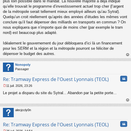
plus loin possible dans le mandat. La nouvelle majorité a déjà indiqué
o
qu’elle trouvait le programme d’investissement actuel trop cher (l’argent
n
de la métropole serait tellement mieux employé ailleurs qu’au Sytral).
l
Quelqu’un croit réellement qu’après des années d’études les mêmes vont
u
conclure qu’il faut dépenser des milliards en transports en commun ? On
nous expliquera que n’importe quoi de moins cher (par exemple le tram
nord) est beaucoup plus adapté.
Idéalement le gouvernement du jour débloquera d’ici là un financement
pour les SERM et la région et la métropole pourront se féliciter de
dépenser le budget des autres.
au
t
Nonopoly
Passager
Cita
Re: Tramway Express de l'Ouest Lyonnais (TEOL)
11 juil. 2026, 23:26
M
Le projet a disparu du site du Sytral... Abandon par la petite porte...
e
s
s
au
a
t
alecjccly0n
g
e
n
Cita
Re: Tramway Express de l'Ouest Lyonnais (TEOL)
o
n