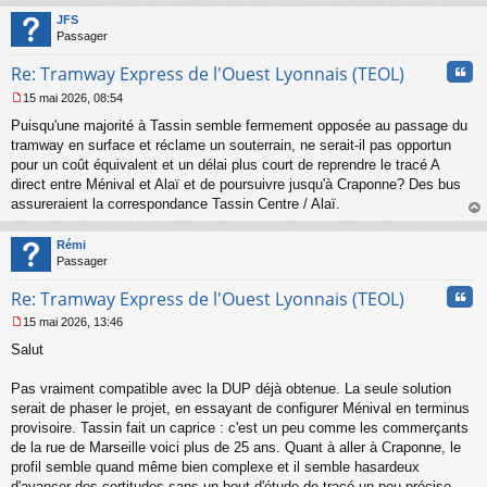
t
JFS
Passager
Cita
Re: Tramway Express de l'Ouest Lyonnais (TEOL)
15 mai 2026, 08:54
M
Puisqu'une majorité à Tassin semble fermement opposée au passage du
e
s
tramway en surface et réclame un souterrain, ne serait-il pas opportun
s
pour un coût équivalent et un délai plus court de reprendre le tracé A
a
direct entre Ménival et Alaï et de poursuivre jusqu'à Craponne? Des bus
g
assureraient la correspondance Tassin Centre / Alaï.
e
au
n
t
o
Rémi
n
Passager
l
u
Cita
Re: Tramway Express de l'Ouest Lyonnais (TEOL)
15 mai 2026, 13:46
M
Salut
e
s
s
Pas vraiment compatible avec la DUP déjà obtenue. La seule solution
a
serait de phaser le projet, en essayant de configurer Ménival en terminus
g
provisoire. Tassin fait un caprice : c'est un peu comme les commerçants
e
de la rue de Marseille voici plus de 25 ans. Quant à aller à Craponne, le
n
o
profil semble quand même bien complexe et il semble hasardeux
n
d'avancer des certitudes sans un bout d'étude de tracé un peu précise.