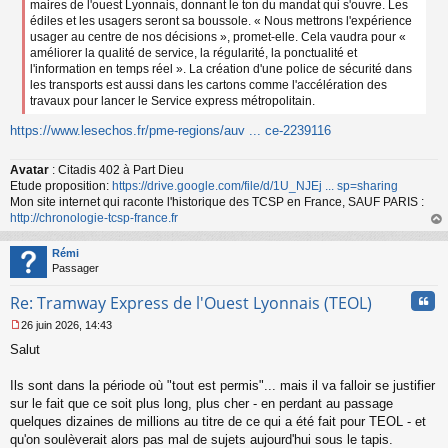
maires de l'ouest Lyonnais, donnant le ton du mandat qui s'ouvre. Les
édiles et les usagers seront sa boussole. « Nous mettrons l'expérience
usager au centre de nos décisions », promet-elle. Cela vaudra pour «
améliorer la qualité de service, la régularité, la ponctualité et
l'information en temps réel ». La création d'une police de sécurité dans
les transports est aussi dans les cartons comme l'accélération des
travaux pour lancer le Service express métropolitain.
https://www.lesechos.fr/pme-regions/auv ... ce-2239116
Avatar
: Citadis 402 à Part Dieu
Etude proposition:
https://drive.google.com/file/d/1U_NJEj ... sp=sharing
Mon site internet qui raconte l'historique des TCSP en France, SAUF PARIS :
http://chronologie-tcsp-france.fr
au
t
Rémi
Passager
Cita
Re: Tramway Express de l'Ouest Lyonnais (TEOL)
26 juin 2026, 14:43
M
Salut
e
s
s
Ils sont dans la période où "tout est permis"... mais il va falloir se justifier
a
sur le fait que ce soit plus long, plus cher - en perdant au passage
g
quelques dizaines de millions au titre de ce qui a été fait pour TEOL - et
e
qu'on soulèverait alors pas mal de sujets aujourd'hui sous le tapis.
n