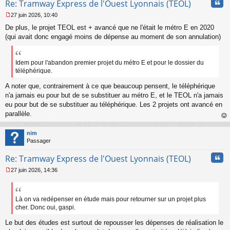
Cita
Re: Tramway Express de l'Ouest Lyonnais (TEOL)
27 juin 2026, 10:40
M
De plus, le projet TEOL est + avancé que ne l'était le métro E en 2020
e
s
(qui avait donc engagé moins de dépense au moment de son annulation)
s
a
g
Idem pour l'abandon premier projet du métro E et pour le dossier du
e
téléphérique.
n
o
A noter que, contrairement à ce que beaucoup pensent, le téléphérique
n
n'a jamais eu pour but de se substituer au métro E, et le TEOL n'a jamais
l
eu pour but de se substituer au téléphérique. Les 2 projets ont avancé en
u
parallèle.
au
t
nim
Passager
Cita
Re: Tramway Express de l'Ouest Lyonnais (TEOL)
27 juin 2026, 14:36
M
e
s
s
Là on va redépenser en étude mais pour retourner sur un projet plus
a
cher. Donc oui, gaspi.
g
e
Le but des études est surtout de repousser les dépenses de réalisation le
n