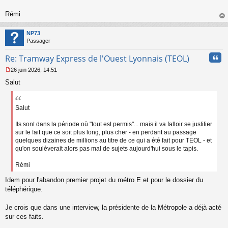
o
n
Rémi
l
au
u
t
NP73
Passager
Cita
Re: Tramway Express de l'Ouest Lyonnais (TEOL)
26 juin 2026, 14:51
M
Salut
e
s
s
a
Salut
g
e
Ils sont dans la période où "tout est permis"... mais il va falloir se justifier
n
sur le fait que ce soit plus long, plus cher - en perdant au passage
o
quelques dizaines de millions au titre de ce qui a été fait pour TEOL - et
n
qu'on soulèverait alors pas mal de sujets aujourd'hui sous le tapis.
l
u
Rémi
Idem pour l'abandon premier projet du métro E et pour le dossier du
téléphérique.
Je crois que dans une interview, la présidente de la Métropole a déjà acté
sur ces faits.