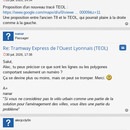
26 juil. 2026, 14:54
l
M
u
Proposition d'un nouveau tracé TEOL :
e
s
https://www.google.com/maps/d/u/0/viewe ... 00009&z=11
s
Une proposition entre l'ancien T8 et le TEOL, qui pourrait plaire à la droite
a
comme à la gauche.
g
au
e
t
n
nanar
o
Passager
n
Cita
l
Re: Tramway Express de l'Ouest Lyonnais (TEOL)
u
30 juil. 2026, 17:38
M
Salut,
e
s
Alec, tu peux préciser ce que sont les lignes ou les polygones
s
comportant seulement un numéro ?
a
Ça se devine plus ou moins, mais on peut se tromper. Merci.
g
e
A+
n
o
nanar
n
"
Si vous ne considérez pas le vélo urbain comme une partie de la
l
solution pour l'aménagement des villes, vous êtes une partie du
u
problème
"
au
t
alecjccly0n