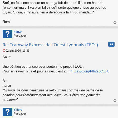
Bref, ça foisonne encore un peu, ça fait des tourbillons en haut de
e
l'entonnoir mais il va bien falloir qu'il sorte quelque chose au bout du
n
o
tuyau. Sinon, il n'y aura rien à défendre à la fin du mandat !*
n
l
Rémi
u
au
t
nanar
Passager
Cita
Re: Tramway Express de l'Ouest Lyonnais (TEOL)
02 juin 2026, 13:33
M
Salut
e
s
s
Une pétition est lancée pour soutenir le projet TEOL :
a
Pour en savoir plus et pour signer, c'est ici :
https://c.org/t4b2z5gS8K
g
e
A+
n
o
nanar
n
"
Si vous ne considérez pas le vélo urbain comme une partie de la
l
solution pour l'aménagement des villes, vous êtes une partie du
u
problème
"
au
t
Ylliero
Passager