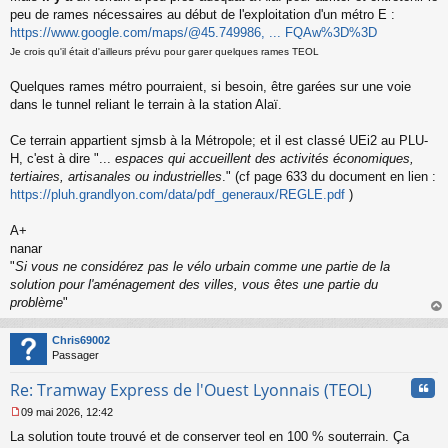
a
peu de rames nécessaires au début de l'exploitation d'un métro E :
g
https://www.google.com/maps/@45.749986, ... FQAw%3D%3D
e
n
Je crois qu'il était d'ailleurs prévu pour garer quelques rames TEOL
o
n
Quelques rames métro pourraient, si besoin, être garées sur une voie
l
dans le tunnel reliant le terrain à la station Alaï.
u
Ce terrain appartient sjmsb à la Métropole; et il est classé UEi2 au PLU-
H, c'est à dire "...
espaces qui accueillent des activités économiques,
tertiaires, artisanales ou industrielles
." (cf page 633 du document en lien :
https://pluh.grandlyon.com/data/pdf_generaux/REGLE.pdf
)
A+
nanar
"
Si vous ne considérez pas le vélo urbain comme une partie de la
solution pour l'aménagement des villes, vous êtes une partie du
problème
"
au
t
Chris69002
Passager
Cita
Re: Tramway Express de l'Ouest Lyonnais (TEOL)
09 mai 2026, 12:42
M
La solution toute trouvé et de conserver teol en 100 % souterrain. Ça
e