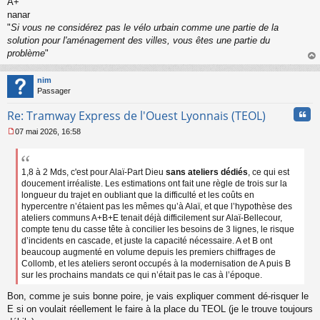
A+
nanar
"
Si vous ne considérez pas le vélo urbain comme une partie de la
solution pour l'aménagement des villes, vous êtes une partie du
problème
"
au
t
nim
Passager
Cita
Re: Tramway Express de l'Ouest Lyonnais (TEOL)
07 mai 2026, 16:58
M
e
s
s
1,8 à 2 Mds, c'est pour Alaï-Part Dieu
sans ateliers dédiés
, ce qui est
a
doucement irréaliste. Les estimations ont fait une règle de trois sur la
g
longueur du trajet en oubliant que la difficulté et les coûts en
e
hypercentre n’étaient pas les mêmes qu’à Alaï, et que l’hypothèse des
n
ateliers communs A+B+E tenait déjà difficilement sur Alaï-Bellecour,
o
compte tenu du casse tête à concilier les besoins de 3 lignes, le risque
n
d’incidents en cascade, et juste la capacité nécessaire. A et B ont
l
beaucoup augmenté en volume depuis les premiers chiffrages de
u
Collomb, et les ateliers seront occupés à la modernisation de A puis B
sur les prochains mandats ce qui n’était pas le cas à l’époque.
Bon, comme je suis bonne poire, je vais expliquer comment dé-risquer le
E si on voulait réellement le faire à la place du TEOL (je le trouve toujours