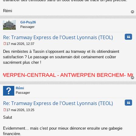
l
u
Rémi
au
t
Gil-Puy26
Passager
Cita
Re: Tramway Express de l'Ouest Lyonnais (TEOL)
17 mai 2026, 12:37
M
Des nimbistes à Tassin s'opposent au tramway et ils obtiendraient
e
s
satisfaction ? Le passage en souterrain doit certainement coûter
s
sacrément plus cher !
a
g
-CENTRAAL - ANTWERPEN BERCHEM- MORTSEL - HO
e
n
au
o
t
Rémi
n
Passager
l
u
Cita
Re: Tramway Express de l'Ouest Lyonnais (TEOL)
17 mai 2026, 13:25
M
Salut
e
s
s
Evidemment... mais c'est pour mieux dénoncer ensuite une gabegie
a
financière.
g