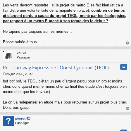
Les verts devront répondre : si le projet de métro E se fait bien (et ça a
l'air d'être une volonté forte de la majorité en place),
combien de temps
et d'argent perdu à cause du projet TEOL, mené par les écologistes,
par rapport à un métro E mené à son terme des le début ?
Ne tapons pas toujours sur les mêmes...
Bonne soirée à tous
au
t
xouxo
Passager
Cita
Re: Tramway Express de l'Ouest Lyonnais (TEOL)
26 juin 2026, 20:37
M
bof bof bof, le TEOL c'était un peu d''argent perdu pour un projet moins
e
s
cher, donc quand même moins cher au final (les étude c'est toujours bien
s
moins cher que les travaux)
a
g
Là on va redépenser en étude mais pour retourner sur un projet plus cher.
e
Donc oui, gaspi.
n
o
au
n
t
pierrot.42
l
Passager
u