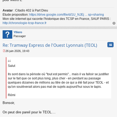
u
Avatar
: Citadis 402 à Part Dieu
Etude proposition:
https://drive.google.com/file/d/1U_NJEj ... sp=sharing
Mon site internet qui raconte l'historique des TCSP en France, SAUF PARIS :
http://chronologie-tcsp-france.fr
au
t
Ylliero
Passager
Cita
Re: Tramway Express de l'Ouest Lyonnais (TEOL)
26 juin 2026, 19:43
M
e
s
s
Salut
a
g
Ils sont dans la période où "tout est permis"... mais il va falloir se justifier
e
sur le fait que ce soit plus long, plus cher - en perdant au passage
n
quelques dizaines de millions au titre de ce qui a été fait pour TEOL - et
o
qu'on soulèverait alors pas mal de sujets aujourd'hui sous le tapis.
n
l
Rémi
u
Bonsoir,
On peut dire pareil pour le TEOL....