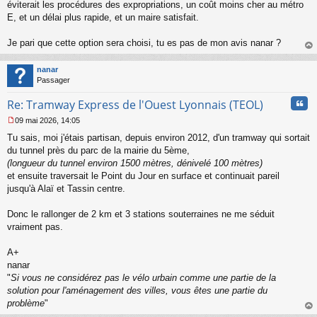
s
éviterait les procédures des expropriations, un coût moins cher au métro
s
E, et un délai plus rapide, et un maire satisfait.
a
g
Je pari que cette option sera choisi, tu es pas de mon avis nanar ?
e
au
n
t
o
nanar
n
Passager
l
u
Cita
Re: Tramway Express de l'Ouest Lyonnais (TEOL)
09 mai 2026, 14:05
M
Tu sais, moi j'étais partisan, depuis environ 2012, d'un tramway qui sortait
e
s
du tunnel près du parc de la mairie du 5ème,
s
(longueur du tunnel environ 1500 mètres, dénivelé 100 mètres)
a
et ensuite traversait le Point du Jour en surface et continuait pareil
g
jusqu'à Alaï et Tassin centre.
e
n
o
Donc le rallonger de 2 km et 3 stations souterraines ne me séduit
n
vraiment pas.
l
u
A+
nanar
"
Si vous ne considérez pas le vélo urbain comme une partie de la
solution pour l'aménagement des villes, vous êtes une partie du
problème
"
au