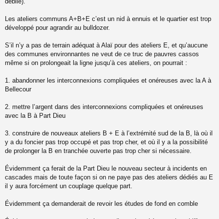
débile).
Les ateliers communs A+B+E c’est un nid à ennuis et le quartier est trop
développé pour agrandir au bulldozer.
S’il n’y a pas de terrain adéquat à Alaï pour des ateliers E, et qu’aucune
des communes environnantes ne veut de ce truc de pauvres cassos
même si on prolongeait la ligne jusqu’à ces ateliers, on pourrait :
1. abandonner les interconnexions compliquées et onéreuses avec la A à
Bellecour
2. mettre l’argent dans des interconnexions compliquées et onéreuses
avec la B à Part Dieu
3. construire de nouveaux ateliers B + E à l’extrémité sud de la B, là où il
y a du foncier pas trop occupé et pas trop cher, et où il y a la possibilité
de prolonger la B en tranchée ouverte pas trop cher si nécessaire.
Évidemment ça ferait de la Part Dieu le nouveau secteur à incidents en
cascades mais de toute façon si on ne paye pas des ateliers dédiés au E
il y aura forcément un couplage quelque part.
Évidemment ça demanderait de revoir les études de fond en comble