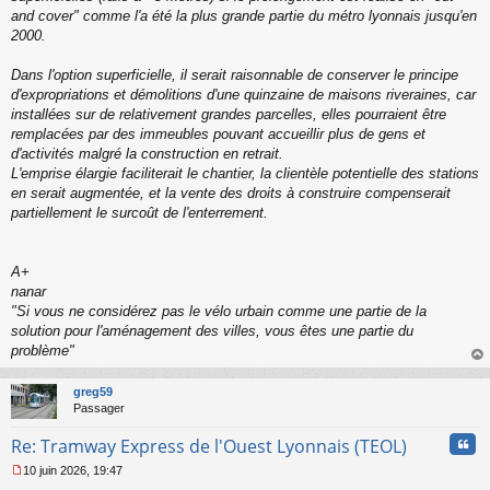
and cover" comme l'a été la plus grande partie du métro lyonnais jusqu'en
2000.
Dans l'option superficielle, il serait raisonnable de conserver le principe
d'expropriations et démolitions d'une quinzaine de maisons riveraines, car
installées sur de relativement grandes parcelles, elles pourraient être
remplacées par des immeubles pouvant accueillir plus de gens et
d'activités malgré la construction en retrait.
L'emprise élargie faciliterait le chantier, la clientèle potentielle des stations
en serait augmentée, et la vente des droits à construire compenserait
partiellement le surcoût de l'enterrement.
A+
nanar
"
Si vous ne considérez pas le vélo urbain comme une partie de la
solution pour l'aménagement des villes, vous êtes une partie du
problème
"
au
t
greg59
Passager
Cita
Re: Tramway Express de l'Ouest Lyonnais (TEOL)
10 juin 2026, 19:47
M