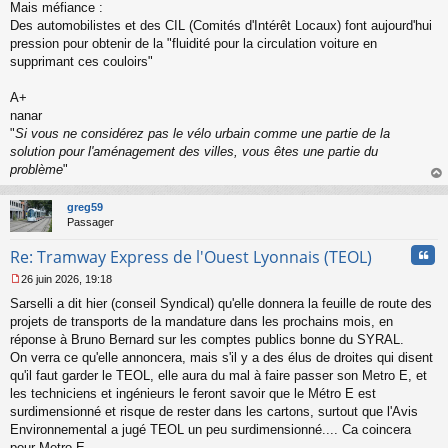
Mais méfiance :
Des automobilistes et des CIL (Comités d'Intérêt Locaux) font aujourd'hui
pression pour obtenir de la "fluidité pour la circulation voiture en
supprimant ces couloirs"
A+
nanar
"
Si vous ne considérez pas le vélo urbain comme une partie de la
solution pour l'aménagement des villes, vous êtes une partie du
problème
"
au
t
greg59
Passager
Cita
Re: Tramway Express de l'Ouest Lyonnais (TEOL)
26 juin 2026, 19:18
M
Sarselli a dit hier (conseil Syndical) qu'elle donnera la feuille de route des
e
s
projets de transports de la mandature dans les prochains mois, en
s
réponse à Bruno Bernard sur les comptes publics bonne du SYRAL.
a
On verra ce qu'elle annoncera, mais s'il y a des élus de droites qui disent
g
qu'il faut garder le TEOL, elle aura du mal à faire passer son Metro E, et
e
les techniciens et ingénieurs le feront savoir que le Métro E est
n
o
surdimensionné et risque de rester dans les cartons, surtout que l'Avis
n
Environnemental a jugé TEOL un peu surdimensionné.... Ca coincera
l
pour Metro E