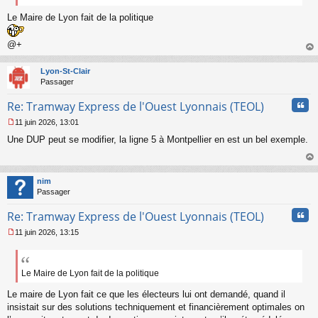
Le Maire de Lyon fait de la politique
@+
au
t
Lyon-St-Clair
Passager
Cita
Re: Tramway Express de l'Ouest Lyonnais (TEOL)
11 juin 2026, 13:01
M
Une DUP peut se modifier, la ligne 5 à Montpellier en est un bel exemple.
e
s
s
au
a
t
nim
g
Passager
e
n
Cita
Re: Tramway Express de l'Ouest Lyonnais (TEOL)
o
n
11 juin 2026, 13:15
l
M
u
e
s
s
Le Maire de Lyon fait de la politique
a
Le maire de Lyon fait ce que les électeurs lui ont demandé, quand il
g
e
insistait sur des solutions techniquement et financièrement optimales on
n