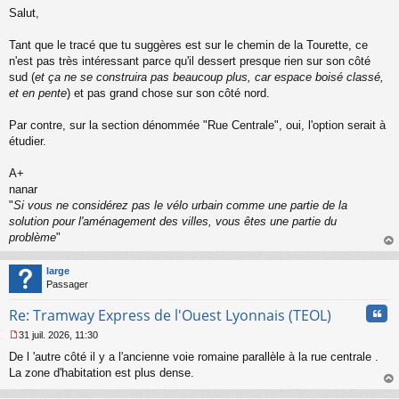
M
u
Salut,
e
s
s
Tant que le tracé que tu suggères est sur le chemin de la Tourette, ce
a
n'est pas très intéressant parce qu'il dessert presque rien sur son côté
g
sud (
et ça ne se construira pas beaucoup plus, car espace boisé classé,
e
et en pente
) et pas grand chose sur son côté nord.
n
o
n
Par contre, sur la section dénommée "Rue Centrale", oui, l'option serait à
l
étudier.
u
A+
nanar
"
Si vous ne considérez pas le vélo urbain comme une partie de la
solution pour l'aménagement des villes, vous êtes une partie du
problème
"
au
t
large
Passager
Cita
Re: Tramway Express de l'Ouest Lyonnais (TEOL)
31 juil. 2026, 11:30
M
De l 'autre côté il y a l'ancienne voie romaine parallèle à la rue centrale .
e
s
La zone d'habitation est plus dense.
s
au
a