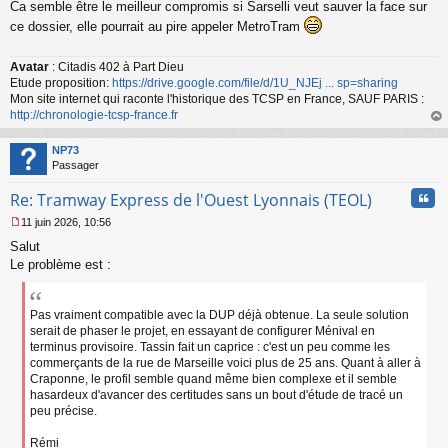
Ca semble être le meilleur compromis si Sarselli veut sauver la face sur
e
s
ce dossier, elle pourrait au pire appeler MetroTram
s
a
Avatar
: Citadis 402 à Part Dieu
g
Etude proposition:
https://drive.google.com/file/d/1U_NJEj ... sp=sharing
e
n
Mon site internet qui raconte l'historique des TCSP en France, SAUF PARIS :
o
http://chronologie-tcsp-france.fr
n
au
l
t
NP73
u
Passager
Cita
Re: Tramway Express de l'Ouest Lyonnais (TEOL)
11 juin 2026, 10:56
M
Salut
e
s
Le problème est :
s
a
g
Pas vraiment compatible avec la DUP déjà obtenue. La seule solution
e
serait de phaser le projet, en essayant de configurer Ménival en
n
terminus provisoire. Tassin fait un caprice : c'est un peu comme les
o
commerçants de la rue de Marseille voici plus de 25 ans. Quant à aller à
n
Craponne, le profil semble quand même bien complexe et il semble
l
hasardeux d'avancer des certitudes sans un bout d'étude de tracé un
u
peu précise.
Rémi