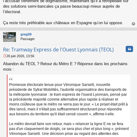
l’accusait vertement de dogmatisme, maintenant qu’il a rétropédalé sur
o
des solutions semi-bancales ça passe beaucoup mieux auprès de
n
l’électorat.
l
u
Ça reste très préférable aux châteaux en Espagne qu’on lui oppose.
au
t
greg59
Passager
Cita
Re: Tramway Express de l'Ouest Lyonnais (TEOL)
26 juin 2026, 13:56
M
Abandon du TEOL ? Retour du Métro E ? Réponse dans les prochains
e
s
mois :
s
a
g
Promesse électorale tenue pour Véronique Sarselli, nouvelle
e
présidente de Sytral Mobilités, l'autorité organisatrice des transports de
n
la métropole lyonnaise : le tram express de l'ouest Lyonnais, pensé par
o
la précédente majorité comme alternative plus rapide à réaliser et
n
moins coûteuse que le métro ne verra pas le jour. « Le projet était prêt à
l
être lancé, mais il n'était pas suffisamment structurant pour répondre
u
aux besoins du territoire qu'il était censé couvrir », affirme-t-elle.
Le métro devrait faire son retour, mais « relancer la ligne E ne se fera
pas d'un claquement de doigts, ce sera plus cher et plus long », prévient
Véronique Sarselli. Une décision prise au regard des attentes des