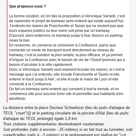
Que proposez-vous ?
La bonne solution, et j’en fais la proposition à Véronique Sarselli, c’est
de reprendre le projet de tramway semi-enterré qui existe aujourd’hui.
J’entends les maires de Francheville et Tassin qui ne veulent pas que
leurs espaces publics ou leur voirie soit prise par un tramway.
D'accord, alors enterrons ce tramway jusqu’à Alaï, faisons un parking-
relais là-bas.
En revanche, on conserve la connexion à Confluence, parce que
connecter un mode de transport lourd directement au réseau de
tramway, c’est la solution la plus simple, la plus efficace, et ça permet
d’irriguer la Confluence avec le bassin de vie de l’Ouest lyonnais qui a
besoin d’accéder à la ville rapidement.
Donc si Véronique Sarselli veut vraiment écouter les maires, et c’est le
message que j’ai entendu, elle écoute Francheville et Tassin et elle
enterre le tracé jusqu’à Alaï ; et elle écoute le maire de Lyon et elle
connecte à la Confluence.
On fait un tramway semi-enterré qui convient à tout le monde, et on
commence vite pour pouvoir livrer vite et permettre aux habitants d'en
bénéficier.
La distance entre la place Docteur Schweitzer (
lieu du puits d'attaque de
TEOL "court"/i]) et le parking circulaire de la piscine d'Alaï (
lieu du puits
d'attaque du TEOL prolongé
) égale 1,8 km.
Trois stations supplémentaires deviendraient souterraines.
Soit profondes (rails à environ - 25 mètres) si on fait tout au tunnelier, soit
superficielles (rails à - 5 mètres) si le prolongement est réalisé en "cut