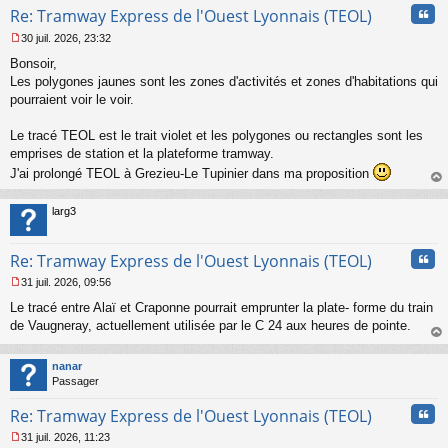
Cita
Re: Tramway Express de l'Ouest Lyonnais (TEOL)
30 juil. 2026, 23:32
M
Bonsoir,
e
s
Les polygones jaunes sont les zones d'activités et zones d'habitations qui
s
pourraient voir le voir.
a
g
Le tracé TEOL est le trait violet et les polygones ou rectangles sont les
e
emprises de station et la plateforme tramway.
n
o
J'ai prolongé TEOL à Grezieu-Le Tupinier dans ma proposition
n
au
l
t
larg3
u
Cita
Re: Tramway Express de l'Ouest Lyonnais (TEOL)
31 juil. 2026, 09:56
M
Le tracé entre Alaï et Craponne pourrait emprunter la plate- forme du train
e
s
de Vaugneray, actuellement utilisée par le C 24 aux heures de pointe.
s
au
a
t
nanar
g
Passager
e
n
Cita
Re: Tramway Express de l'Ouest Lyonnais (TEOL)
o
n
31 juil. 2026, 11:23
l