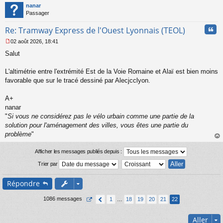
t
nanar
g
Passager
e
n
Cita
Re: Tramway Express de l'Ouest Lyonnais (TEOL)
o
n
02 août 2026, 18:41
l
M
u
Salut
e
s
s
L'altimétrie entre l'extrémité Est de la Voie Romaine et Alaï est bien moins
a
favorable que sur le tracé dessiné par Alecjcclyon.
g
e
A+
n
o
nanar
n
"
Si vous ne considérez pas le vélo urbain comme une partie de la
l
solution pour l'aménagement des villes, vous êtes une partie du
u
problème
"
au
t
Afficher les messages publiés depuis :
Trier par
Répondre
1086 messages
1
…
18
19
20
21
22
Aller