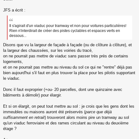
s
s
JFS a écrit :
a
g
e
Il s'agirait d'un viaduc pour tramway et non pour voitures particulières!
n
Rien n'interdirait de créer des pistes cyclables et espaces verts en
o
dessous...
n
l
Disons que vu la largeur de façade à façade (ou de clôture à clôture), et
u
la largeur des chaussées, sur les voiries du tracé,
on ne pourrait pas mettre de viaduc sans passer très près de certains
logements,
et on ne pourrait pas mettre au niveau du sol ce qui ne "rentre" déjà pas
bien aujourd'hui s'il faut en plus trouver la place pour les pilotis supportant
le viaduc.
Donc il faut exproprier (+ou- 20 parcelles, dont une quinzaine avec
bâtiments à démolir) pour élargir.
Et si on élargit, on peut tout mettre au sol : je crois que les gens dont les
immeubles ou maisons auront été préservés (
parce que déjà
suffisamment en retrait
) trouveront alors moins pire un tramway au sol
qu'un viaduc ferroviaire et des rames circulant au niveau du deuxième
étage ?