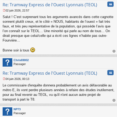
Cita
Re: Tramway Express de l'Ouest Lyonnais (TEOL)
02 juin 2026, 22:57
M
Salut ! C’est surprenant tous les arguments avancés dans cette cagnotte
e
s
sonnent plutôt creux, et le côté « NOUS, habitants de l’ouest » fait très
s
faux, et très peu représentative de la population, qui possède l’avis que
a
l’on connaît sur le TEOL… Une minorité qui parle au nom de tous... On
g
dirait presque que celui/celle qui a écrit ces lignes n’habite pas outre-
e
Fourvière…
n
o
n
Bonne soir à tous
l
au
u
t
Chris69002
Passager
Cita
Re: Tramway Express de l'Ouest Lyonnais (TEOL)
04 juin 2026, 00:13
M
Le commissaire d'enquête donnera probablement un avis défavorable au
e
s
métro E, ils vont perdre plusieurs années à refaire des études inutilement,
s
pour au final revenir au TEOL, vu qu'il n'ont aucun autre projet de
a
transport à part le T8.
g
au
e
t
n
NP73
o
Passager