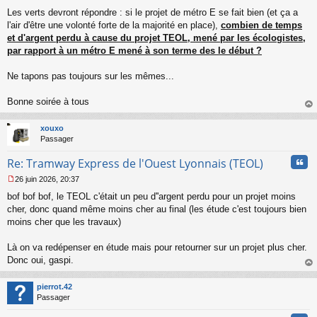
Les verts devront répondre : si le projet de métro E se fait bien (et ça a
l'air d'être une volonté forte de la majorité en place),
combien de temps
et d'argent perdu à cause du projet TEOL, mené par les écologistes,
par rapport à un métro E mené à son terme des le début ?
Ne tapons pas toujours sur les mêmes...
Bonne soirée à tous
au
t
xouxo
Passager
Cita
Re: Tramway Express de l'Ouest Lyonnais (TEOL)
26 juin 2026, 20:37
M
bof bof bof, le TEOL c'était un peu d''argent perdu pour un projet moins
e
s
cher, donc quand même moins cher au final (les étude c'est toujours bien
s
moins cher que les travaux)
a
g
Là on va redépenser en étude mais pour retourner sur un projet plus cher.
e
Donc oui, gaspi.
n
o
au
n
t
pierrot.42
l
Passager
u