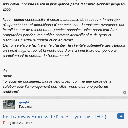
and cover" comme l'a été la plus grande partie du métro lyonnais jusqu'en
2000.
Dans l'option superficielle, il serait raisonnable de conserver le principe
d'expropriations et démolitions d'une quinzaine de maisons riveraines, car
installées sur de relativement grandes parcelles, elles pourraient être
remplacées par des immeubles pouvant accueillir plus de gens et
d'activités malgré la construction en retrait.
L'emprise élargie faciliterait le chantier, la clientèle potentielle des stations
en serait augmentée, et la vente des droits à construire compenserait
partiellement le surcoût de l'enterrement.
A+
nanar
"
Si vous ne considérez pas le vélo urbain comme une partie de la
solution pour l'aménagement des villes, vous êtes une partie du
problème
"
au
t
greg59
Passager
Cita
Re: Tramway Express de l'Ouest Lyonnais (TEOL)
10 juin 2026, 19:47
M