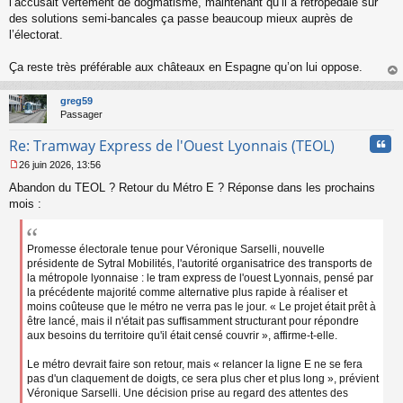
l’accusait vertement de dogmatisme, maintenant qu’il a rétropédalé sur
o
des solutions semi-bancales ça passe beaucoup mieux auprès de
n
l’électorat.
l
u
Ça reste très préférable aux châteaux en Espagne qu’on lui oppose.
au
t
greg59
Passager
Cita
Re: Tramway Express de l'Ouest Lyonnais (TEOL)
26 juin 2026, 13:56
M
Abandon du TEOL ? Retour du Métro E ? Réponse dans les prochains
e
s
mois :
s
a
g
Promesse électorale tenue pour Véronique Sarselli, nouvelle
e
présidente de Sytral Mobilités, l'autorité organisatrice des transports de
n
la métropole lyonnaise : le tram express de l'ouest Lyonnais, pensé par
o
la précédente majorité comme alternative plus rapide à réaliser et
n
moins coûteuse que le métro ne verra pas le jour. « Le projet était prêt à
l
être lancé, mais il n'était pas suffisamment structurant pour répondre
u
aux besoins du territoire qu'il était censé couvrir », affirme-t-elle.
Le métro devrait faire son retour, mais « relancer la ligne E ne se fera
pas d'un claquement de doigts, ce sera plus cher et plus long », prévient
Véronique Sarselli. Une décision prise au regard des attentes des