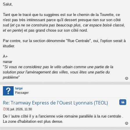
M
u
Salut,
e
s
s
Tant que le tracé que tu suggères est sur le chemin de la Tourette, ce
a
n'est pas très intéressant parce qu'il dessert presque rien sur son côté
g
sud (
et ça ne se construira pas beaucoup plus, car espace boisé classé,
e
et en pente
) et pas grand chose sur son côté nord.
n
o
n
Par contre, sur la section dénommée "Rue Centrale", oui, l'option serait à
l
étudier.
u
A+
nanar
"
Si vous ne considérez pas le vélo urbain comme une partie de la
solution pour l'aménagement des villes, vous êtes une partie du
problème
"
au
t
large
Passager
Cita
Re: Tramway Express de l'Ouest Lyonnais (TEOL)
31 juil. 2026, 11:30
M
De l 'autre côté il y a l'ancienne voie romaine parallèle à la rue centrale .
e
s
La zone d'habitation est plus dense.
s
au
a