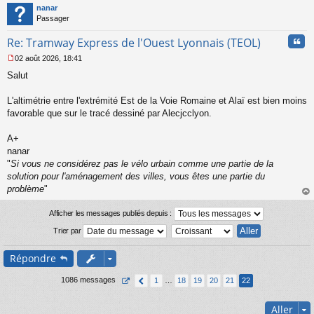
t
nanar
g
Passager
e
n
Cita
Re: Tramway Express de l'Ouest Lyonnais (TEOL)
o
n
02 août 2026, 18:41
l
M
u
Salut
e
s
s
L'altimétrie entre l'extrémité Est de la Voie Romaine et Alaï est bien moins
a
favorable que sur le tracé dessiné par Alecjcclyon.
g
e
A+
n
o
nanar
n
"
Si vous ne considérez pas le vélo urbain comme une partie de la
l
solution pour l'aménagement des villes, vous êtes une partie du
u
problème
"
au
t
Afficher les messages publiés depuis :
Trier par
Répondre
1086 messages
1
…
18
19
20
21
22
Aller