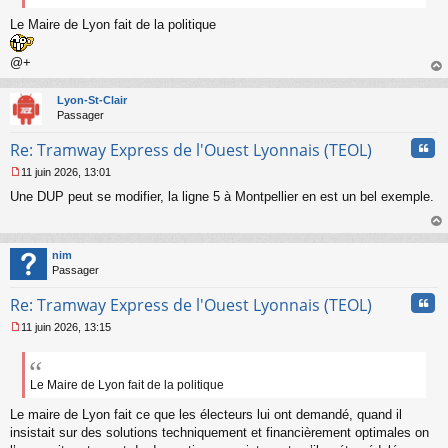
Le Maire de Lyon fait de la politique
@+
au
t
Lyon-St-Clair
Passager
Cita
Re: Tramway Express de l'Ouest Lyonnais (TEOL)
11 juin 2026, 13:01
M
Une DUP peut se modifier, la ligne 5 à Montpellier en est un bel exemple.
e
s
s
au
a
t
nim
g
Passager
e
n
Cita
Re: Tramway Express de l'Ouest Lyonnais (TEOL)
o
n
11 juin 2026, 13:15
l
M
u
e
s
s
Le Maire de Lyon fait de la politique
a
Le maire de Lyon fait ce que les électeurs lui ont demandé, quand il
g
e
insistait sur des solutions techniquement et financièrement optimales on
n