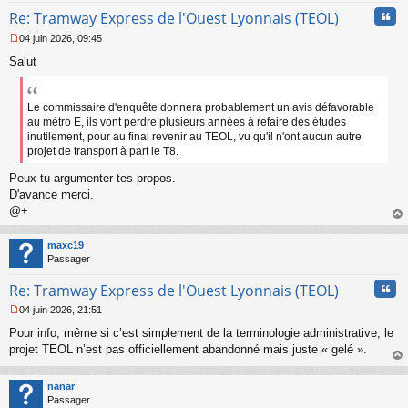
n
Cita
l
Re: Tramway Express de l'Ouest Lyonnais (TEOL)
u
04 juin 2026, 09:45
M
Salut
e
s
s
a
Le commissaire d'enquête donnera probablement un avis défavorable
g
au métro E, ils vont perdre plusieurs années à refaire des études
e
inutilement, pour au final revenir au TEOL, vu qu'il n'ont aucun autre
n
projet de transport à part le T8.
o
n
Peux tu argumenter tes propos.
l
D'avance merci.
u
@+
au
t
maxc19
Passager
Cita
Re: Tramway Express de l'Ouest Lyonnais (TEOL)
04 juin 2026, 21:51
M
Pour info, même si c’est simplement de la terminologie administrative, le
e
s
projet TEOL n’est pas officiellement abandonné mais juste « gelé ».
s
au
a
t
nanar
g
Passager
e