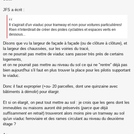
s
s
JFS a écrit :
a
g
e
Il s'agirait d'un viaduc pour tramway et non pour voitures particulières!
n
Rien n'interdirait de créer des pistes cyclables et espaces verts en
o
dessous...
n
l
Disons que vu la largeur de façade à façade (ou de clôture à clôture), et
u
la largeur des chaussées, sur les voiries du tracé,
on ne pourrait pas mettre de viaduc sans passer très près de certains
logements,
et on ne pourrait pas mettre au niveau du sol ce qui ne "rentre" déjà pas
bien aujourd'hui s'il faut en plus trouver la place pour les pilotis supportant
le viaduc.
Donc il faut exproprier (+ou- 20 parcelles, dont une quinzaine avec
bâtiments à démolir) pour élargir.
Et si on élargit, on peut tout mettre au sol : je crois que les gens dont les
immeubles ou maisons auront été préservés (
parce que déjà
suffisamment en retrait
) trouveront alors moins pire un tramway au sol
qu'un viaduc ferroviaire et des rames circulant au niveau du deuxième
étage ?