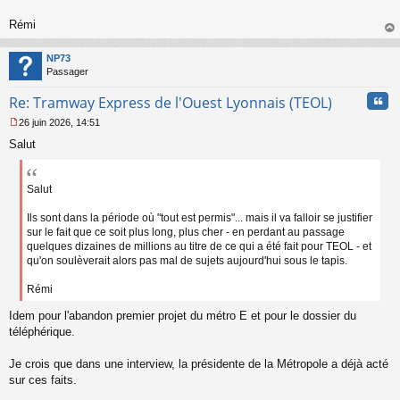
o
n
Rémi
l
au
u
t
NP73
Passager
Cita
Re: Tramway Express de l'Ouest Lyonnais (TEOL)
26 juin 2026, 14:51
M
Salut
e
s
s
a
Salut
g
e
Ils sont dans la période où "tout est permis"... mais il va falloir se justifier
n
sur le fait que ce soit plus long, plus cher - en perdant au passage
o
quelques dizaines de millions au titre de ce qui a été fait pour TEOL - et
n
qu'on soulèverait alors pas mal de sujets aujourd'hui sous le tapis.
l
u
Rémi
Idem pour l'abandon premier projet du métro E et pour le dossier du
téléphérique.
Je crois que dans une interview, la présidente de la Métropole a déjà acté
sur ces faits.