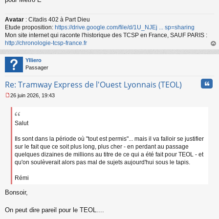
u
Avatar
: Citadis 402 à Part Dieu
Etude proposition:
https://drive.google.com/file/d/1U_NJEj ... sp=sharing
Mon site internet qui raconte l'historique des TCSP en France, SAUF PARIS :
http://chronologie-tcsp-france.fr
au
t
Ylliero
Passager
Cita
Re: Tramway Express de l'Ouest Lyonnais (TEOL)
26 juin 2026, 19:43
M
e
s
s
Salut
a
g
Ils sont dans la période où "tout est permis"... mais il va falloir se justifier
e
sur le fait que ce soit plus long, plus cher - en perdant au passage
n
quelques dizaines de millions au titre de ce qui a été fait pour TEOL - et
o
qu'on soulèverait alors pas mal de sujets aujourd'hui sous le tapis.
n
l
Rémi
u
Bonsoir,
On peut dire pareil pour le TEOL....