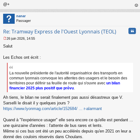
@+
au
t
nanar
Passager
Cita
Re: Tramway Express de l'Ouest Lyonnais (TEOL)
26 juin 2026, 14:55
M
Salut
e
s
s
Les Echos ont écrit :
a
g
e
La nouvelle présidente de l'autorité organisatrice des transports en
n
commun lyonnais convoque les attentes des usagers et le besoin des
o
territoires pour définir sa feuille de route qui s'ouvre avec
un bilan
n
financier 2025 plus positif que prévu
.
l
u
Ah tiens, le bilan ne serait finalement pas aussi désastreux que V.
Sarselli le disait il y quelques jours ?
https://www.lyonmag.com/article/152684/ ... r-alarmant
Quand à "l'expérience usager" elle sera encore ce qu'elle est pendant ...
une quinzaine d'années : l'attente de bus rares et lents.
Même si ces bus ont été un peu accélérés depuis qu'en 2021 on leur a
donné des couloirs réservés dans Choulans.