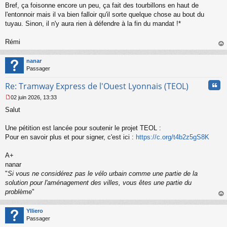
Bref, ça foisonne encore un peu, ça fait des tourbillons en haut de
e
l'entonnoir mais il va bien falloir qu'il sorte quelque chose au bout du
n
o
tuyau. Sinon, il n'y aura rien à défendre à la fin du mandat !*
n
l
Rémi
u
au
t
nanar
Passager
Cita
Re: Tramway Express de l'Ouest Lyonnais (TEOL)
02 juin 2026, 13:33
M
Salut
e
s
s
Une pétition est lancée pour soutenir le projet TEOL :
a
Pour en savoir plus et pour signer, c'est ici :
https://c.org/t4b2z5gS8K
g
e
A+
n
o
nanar
n
"
Si vous ne considérez pas le vélo urbain comme une partie de la
l
solution pour l'aménagement des villes, vous êtes une partie du
u
problème
"
au
t
Ylliero
Passager