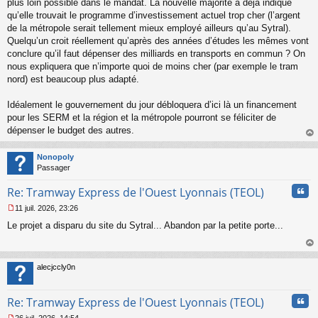
plus loin possible dans le mandat. La nouvelle majorité a déjà indiqué
o
qu’elle trouvait le programme d’investissement actuel trop cher (l’argent
n
de la métropole serait tellement mieux employé ailleurs qu’au Sytral).
l
Quelqu’un croit réellement qu’après des années d’études les mêmes vont
u
conclure qu’il faut dépenser des milliards en transports en commun ? On
nous expliquera que n’importe quoi de moins cher (par exemple le tram
nord) est beaucoup plus adapté.
Idéalement le gouvernement du jour débloquera d’ici là un financement
pour les SERM et la région et la métropole pourront se féliciter de
dépenser le budget des autres.
au
t
Nonopoly
Passager
Cita
Re: Tramway Express de l'Ouest Lyonnais (TEOL)
11 juil. 2026, 23:26
M
Le projet a disparu du site du Sytral... Abandon par la petite porte...
e
s
s
au
a
t
alecjccly0n
g
e
n
Cita
Re: Tramway Express de l'Ouest Lyonnais (TEOL)
o
n