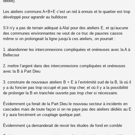
débile).
Les ateliers communs A+B+E c’est un nid à ennuis et le quartier est trop
développé pour agrandir au bulldozer.
S’il n’y a pas de terrain adéquat à Alaï pour des ateliers E, et qu’aucune
des communes environnantes ne veut de ce truc de pauvres cassos
même si on prolongeait la ligne jusqu’à ces ateliers, on pourrait :
1. abandonner les interconnexions compliquées et onéreuses avec la A à
Bellecour
2. mettre l’argent dans des interconnexions compliquées et onéreuses
avec la B à Part Dieu
3. construire de nouveaux ateliers B + E à l’extrémité sud de la B, là où il
y a du foncier pas trop occupé et pas trop cher, et où il y a la possibilité
de prolonger la B en tranchée ouverte pas trop cher si nécessaire.
Évidemment ça ferait de la Part Dieu le nouveau secteur à incidents en
cascades mais de toute façon si on ne paye pas des ateliers dédiés au E
il y aura forcément un couplage quelque part.
Évidemment ça demanderait de revoir les études de fond en comble