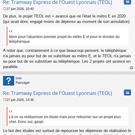
Cita
Re: Tramway Express de l'Ouest Lyonnais (TEOL)
27 juin 2026, 10:40
M
De plus, le projet TEOL est + avancé que ne l'était le métro E en 2020
e
s
(qui avait donc engagé moins de dépense au moment de son annulation)
s
a
g
Idem pour l'abandon premier projet du métro E et pour le dossier du
e
téléphérique.
n
o
A noter que, contrairement à ce que beaucoup pensent, le téléphérique
n
n'a jamais eu pour but de se substituer au métro E, et le TEOL n'a jamais
l
eu pour but de se substituer au téléphérique. Les 2 projets ont avancé en
u
parallèle.
au
t
nim
Passager
Cita
Re: Tramway Express de l'Ouest Lyonnais (TEOL)
27 juin 2026, 14:36
M
e
s
s
Là on va redépenser en étude mais pour retourner sur un projet plus
a
cher. Donc oui, gaspi.
g
e
Le but des études est surtout de repousser les dépenses de réalisation le
n