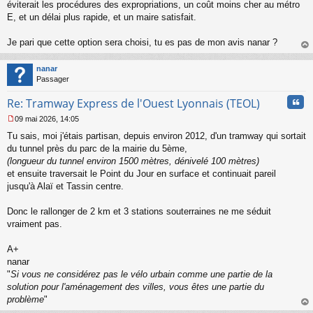
s
éviterait les procédures des expropriations, un coût moins cher au métro
s
E, et un délai plus rapide, et un maire satisfait.
a
g
Je pari que cette option sera choisi, tu es pas de mon avis nanar ?
e
au
n
t
o
nanar
n
Passager
l
u
Cita
Re: Tramway Express de l'Ouest Lyonnais (TEOL)
09 mai 2026, 14:05
M
Tu sais, moi j'étais partisan, depuis environ 2012, d'un tramway qui sortait
e
s
du tunnel près du parc de la mairie du 5ème,
s
(longueur du tunnel environ 1500 mètres, dénivelé 100 mètres)
a
et ensuite traversait le Point du Jour en surface et continuait pareil
g
jusqu'à Alaï et Tassin centre.
e
n
o
Donc le rallonger de 2 km et 3 stations souterraines ne me séduit
n
vraiment pas.
l
u
A+
nanar
"
Si vous ne considérez pas le vélo urbain comme une partie de la
solution pour l'aménagement des villes, vous êtes une partie du
problème
"
au