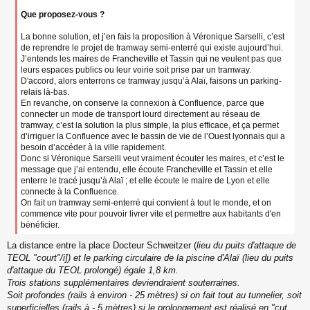
Que proposez-vous ?
La bonne solution, et j’en fais la proposition à Véronique Sarselli, c’est
de reprendre le projet de tramway semi-enterré qui existe aujourd’hui.
J’entends les maires de Francheville et Tassin qui ne veulent pas que
leurs espaces publics ou leur voirie soit prise par un tramway.
D'accord, alors enterrons ce tramway jusqu’à Alaï, faisons un parking-
relais là-bas.
En revanche, on conserve la connexion à Confluence, parce que
connecter un mode de transport lourd directement au réseau de
tramway, c’est la solution la plus simple, la plus efficace, et ça permet
d’irriguer la Confluence avec le bassin de vie de l’Ouest lyonnais qui a
besoin d’accéder à la ville rapidement.
Donc si Véronique Sarselli veut vraiment écouter les maires, et c’est le
message que j’ai entendu, elle écoute Francheville et Tassin et elle
enterre le tracé jusqu’à Alaï ; et elle écoute le maire de Lyon et elle
connecte à la Confluence.
On fait un tramway semi-enterré qui convient à tout le monde, et on
commence vite pour pouvoir livrer vite et permettre aux habitants d'en
bénéficier.
La distance entre la place Docteur Schweitzer (
lieu du puits d'attaque de
TEOL "court"/i]) et le parking circulaire de la piscine d'Alaï (
lieu du puits
d'attaque du TEOL prolongé
) égale 1,8 km.
Trois stations supplémentaires deviendraient souterraines.
Soit profondes (rails à environ - 25 mètres) si on fait tout au tunnelier, soit
superficielles (rails à - 5 mètres) si le prolongement est réalisé en "cut