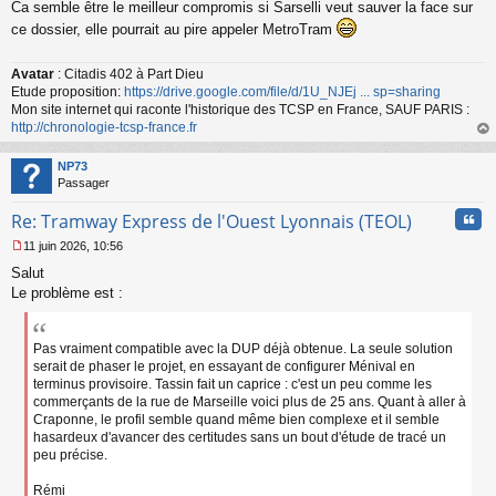
Ca semble être le meilleur compromis si Sarselli veut sauver la face sur
e
s
ce dossier, elle pourrait au pire appeler MetroTram
s
a
Avatar
: Citadis 402 à Part Dieu
g
Etude proposition:
https://drive.google.com/file/d/1U_NJEj ... sp=sharing
e
n
Mon site internet qui raconte l'historique des TCSP en France, SAUF PARIS :
o
http://chronologie-tcsp-france.fr
n
au
l
t
NP73
u
Passager
Cita
Re: Tramway Express de l'Ouest Lyonnais (TEOL)
11 juin 2026, 10:56
M
Salut
e
s
Le problème est :
s
a
g
Pas vraiment compatible avec la DUP déjà obtenue. La seule solution
e
serait de phaser le projet, en essayant de configurer Ménival en
n
terminus provisoire. Tassin fait un caprice : c'est un peu comme les
o
commerçants de la rue de Marseille voici plus de 25 ans. Quant à aller à
n
Craponne, le profil semble quand même bien complexe et il semble
l
hasardeux d'avancer des certitudes sans un bout d'étude de tracé un
u
peu précise.
Rémi