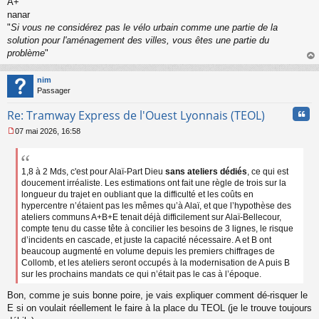
A+
nanar
"
Si vous ne considérez pas le vélo urbain comme une partie de la
solution pour l'aménagement des villes, vous êtes une partie du
problème
"
au
t
nim
Passager
Cita
Re: Tramway Express de l'Ouest Lyonnais (TEOL)
07 mai 2026, 16:58
M
e
s
s
1,8 à 2 Mds, c'est pour Alaï-Part Dieu
sans ateliers dédiés
, ce qui est
a
doucement irréaliste. Les estimations ont fait une règle de trois sur la
g
longueur du trajet en oubliant que la difficulté et les coûts en
e
hypercentre n’étaient pas les mêmes qu’à Alaï, et que l’hypothèse des
n
ateliers communs A+B+E tenait déjà difficilement sur Alaï-Bellecour,
o
compte tenu du casse tête à concilier les besoins de 3 lignes, le risque
n
d’incidents en cascade, et juste la capacité nécessaire. A et B ont
l
beaucoup augmenté en volume depuis les premiers chiffrages de
u
Collomb, et les ateliers seront occupés à la modernisation de A puis B
sur les prochains mandats ce qui n’était pas le cas à l’époque.
Bon, comme je suis bonne poire, je vais expliquer comment dé-risquer le
E si on voulait réellement le faire à la place du TEOL (je le trouve toujours