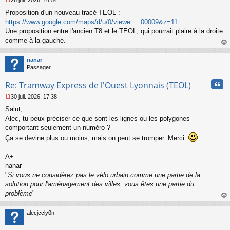
26 juil. 2026, 14:54
l
M
u
Proposition d'un nouveau tracé TEOL :
e
s
https://www.google.com/maps/d/u/0/viewe ... 00009&z=11
s
Une proposition entre l'ancien T8 et le TEOL, qui pourrait plaire à la droite
a
comme à la gauche.
g
au
e
t
n
nanar
o
Passager
n
Cita
l
Re: Tramway Express de l'Ouest Lyonnais (TEOL)
u
30 juil. 2026, 17:38
M
Salut,
e
s
Alec, tu peux préciser ce que sont les lignes ou les polygones
s
comportant seulement un numéro ?
a
Ça se devine plus ou moins, mais on peut se tromper. Merci.
g
e
A+
n
o
nanar
n
"
Si vous ne considérez pas le vélo urbain comme une partie de la
l
solution pour l'aménagement des villes, vous êtes une partie du
u
problème
"
au
t
alecjccly0n