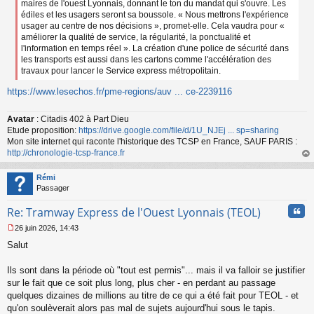
maires de l'ouest Lyonnais, donnant le ton du mandat qui s'ouvre. Les
édiles et les usagers seront sa boussole. « Nous mettrons l'expérience
usager au centre de nos décisions », promet-elle. Cela vaudra pour «
améliorer la qualité de service, la régularité, la ponctualité et
l'information en temps réel ». La création d'une police de sécurité dans
les transports est aussi dans les cartons comme l'accélération des
travaux pour lancer le Service express métropolitain.
https://www.lesechos.fr/pme-regions/auv ... ce-2239116
Avatar
: Citadis 402 à Part Dieu
Etude proposition:
https://drive.google.com/file/d/1U_NJEj ... sp=sharing
Mon site internet qui raconte l'historique des TCSP en France, SAUF PARIS :
http://chronologie-tcsp-france.fr
au
t
Rémi
Passager
Cita
Re: Tramway Express de l'Ouest Lyonnais (TEOL)
26 juin 2026, 14:43
M
Salut
e
s
s
Ils sont dans la période où "tout est permis"... mais il va falloir se justifier
a
sur le fait que ce soit plus long, plus cher - en perdant au passage
g
quelques dizaines de millions au titre de ce qui a été fait pour TEOL - et
e
qu'on soulèverait alors pas mal de sujets aujourd'hui sous le tapis.
n