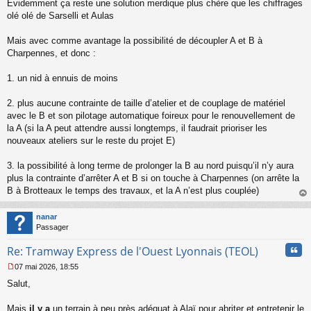
Évidemment ça reste une solution merdique plus chère que les chiffrages
olé olé de Sarselli et Aulas
Mais avec comme avantage la possibilité de découpler A et B à
Charpennes, et donc :
1. un nid à ennuis de moins
2. plus aucune contrainte de taille d’atelier et de couplage de matériel
avec le B et son pilotage automatique foireux pour le renouvellement de
la A (si la A peut attendre aussi longtemps, il faudrait prioriser les
nouveaux ateliers sur le reste du projet E)
3. la possibilité à long terme de prolonger la B au nord puisqu’il n’y aura
plus la contrainte d’arrêter A et B si on touche à Charpennes (on arrête la
B à Brotteaux le temps des travaux, et la A n’est plus couplée)
au
t
nanar
Passager
Cita
Re: Tramway Express de l'Ouest Lyonnais (TEOL)
07 mai 2026, 18:55
M
Salut,
e
s
s
Mais
il y a
un terrain à peu près adéquat à Alaï pour abriter et entretenir le