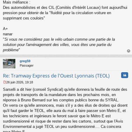
Mais méfiance :
Des automobilistes et des CIL (Comités d'Intérêt Locaux) font aujourd'hui
pression pour obtenir de la "fluidité pour la circulation voiture en
supprimant ces couloirs"
A+
nanar
"
Si vous ne considérez pas le vélo urbain comme une partie de la
solution pour l'aménagement des villes, vous êtes une partie du
problème
"
au
t
greg59
Passager
Cita
Re: Tramway Express de l'Ouest Lyonnais (TEOL)
26 juin 2026, 19:18
M
Sarselli a dit hier (conseil Syndical) qu'elle donnera la feuille de route des
e
s
projets de transports de la mandature dans les prochains mois, en
s
réponse à Bruno Bernard sur les comptes publics bonne du SYRAL.
a
On verra ce qu'elle annoncera, mais s'il y a des élus de droites qui disent
g
qu'il faut garder le TEOL, elle aura du mal à faire passer son Metro E, et
e
les techniciens et ingénieurs le feront savoir que le Métro E est
n
o
surdimensionné et risque de rester dans les cartons, surtout que l'Avis
n
Environnemental a jugé TEOL un peu surdimensionné.... Ca coincera
l
pour Metro E