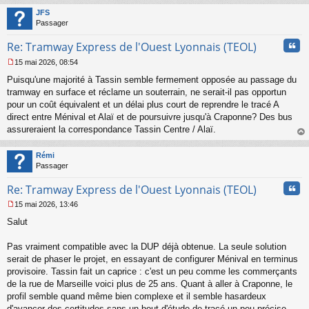
t
JFS
Passager
Cita
Re: Tramway Express de l'Ouest Lyonnais (TEOL)
15 mai 2026, 08:54
M
Puisqu'une majorité à Tassin semble fermement opposée au passage du
e
s
tramway en surface et réclame un souterrain, ne serait-il pas opportun
s
pour un coût équivalent et un délai plus court de reprendre le tracé A
a
direct entre Ménival et Alaï et de poursuivre jusqu'à Craponne? Des bus
g
assureraient la correspondance Tassin Centre / Alaï.
e
au
n
t
o
Rémi
n
Passager
l
u
Cita
Re: Tramway Express de l'Ouest Lyonnais (TEOL)
15 mai 2026, 13:46
M
Salut
e
s
s
Pas vraiment compatible avec la DUP déjà obtenue. La seule solution
a
serait de phaser le projet, en essayant de configurer Ménival en terminus
g
provisoire. Tassin fait un caprice : c'est un peu comme les commerçants
e
de la rue de Marseille voici plus de 25 ans. Quant à aller à Craponne, le
n
o
profil semble quand même bien complexe et il semble hasardeux
n
d'avancer des certitudes sans un bout d'étude de tracé un peu précise.