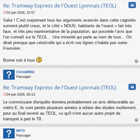
Cita
Re: Tramway Express de l'Ouest Lyonnais (TEOL)
02 juin 2026, 22:57
M
Salut ! C’est surprenant tous les arguments avancés dans cette cagnotte
e
s
sonnent plutôt creux, et le côté « NOUS, habitants de l’ouest » fait très
s
faux, et très peu représentative de la population, qui possède l’avis que
a
l’on connaît sur le TEOL… Une minorité qui parle au nom de tous... On
g
dirait presque que celui/celle qui a écrit ces lignes n’habite pas outre-
e
Fourvière…
n
o
n
Bonne soir à tous
l
au
u
t
Chris69002
Passager
Cita
Re: Tramway Express de l'Ouest Lyonnais (TEOL)
04 juin 2026, 00:13
M
Le commissaire d'enquête donnera probablement un avis défavorable au
e
s
métro E, ils vont perdre plusieurs années à refaire des études inutilement,
s
pour au final revenir au TEOL, vu qu'il n'ont aucun autre projet de
a
transport à part le T8.
g
au
e
t
n
NP73
o
Passager