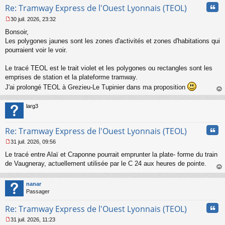
Cita
Re: Tramway Express de l'Ouest Lyonnais (TEOL)
30 juil. 2026, 23:32
M
Bonsoir,
e
s
Les polygones jaunes sont les zones d'activités et zones d'habitations qui
s
pourraient voir le voir.
a
g
Le tracé TEOL est le trait violet et les polygones ou rectangles sont les
e
emprises de station et la plateforme tramway.
n
o
J'ai prolongé TEOL à Grezieu-Le Tupinier dans ma proposition
n
au
l
t
larg3
u
Cita
Re: Tramway Express de l'Ouest Lyonnais (TEOL)
31 juil. 2026, 09:56
M
Le tracé entre Alaï et Craponne pourrait emprunter la plate- forme du train
e
s
de Vaugneray, actuellement utilisée par le C 24 aux heures de pointe.
s
au
a
t
nanar
g
Passager
e
n
Cita
Re: Tramway Express de l'Ouest Lyonnais (TEOL)
o
n
31 juil. 2026, 11:23
l