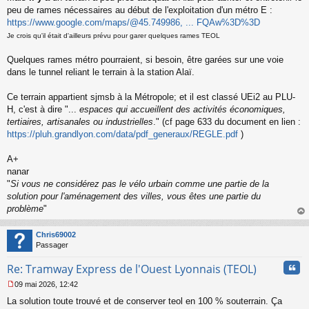
a
peu de rames nécessaires au début de l'exploitation d'un métro E :
g
https://www.google.com/maps/@45.749986, ... FQAw%3D%3D
e
n
Je crois qu'il était d'ailleurs prévu pour garer quelques rames TEOL
o
n
Quelques rames métro pourraient, si besoin, être garées sur une voie
l
dans le tunnel reliant le terrain à la station Alaï.
u
Ce terrain appartient sjmsb à la Métropole; et il est classé UEi2 au PLU-
H, c'est à dire "...
espaces qui accueillent des activités économiques,
tertiaires, artisanales ou industrielles
." (cf page 633 du document en lien :
https://pluh.grandlyon.com/data/pdf_generaux/REGLE.pdf
)
A+
nanar
"
Si vous ne considérez pas le vélo urbain comme une partie de la
solution pour l'aménagement des villes, vous êtes une partie du
problème
"
au
t
Chris69002
Passager
Cita
Re: Tramway Express de l'Ouest Lyonnais (TEOL)
09 mai 2026, 12:42
M
La solution toute trouvé et de conserver teol en 100 % souterrain. Ça
e