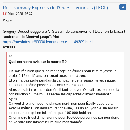
n
Cita
Re: Tramway Express de l'Ouest Lyonnais (TEOL)
o
n
10 juin 2026, 16:37
l
M
u
Salut,
e
s
s
Gregory Doucet suggère à V Sarselli de conserver le TEOL, en le faisant
a
souterrain de Ménival jusqu'à Alaï.
g
https://mesinfos.fr/69000-lyon/metro-e- ... 49309.html
e
extraits :
n
o
n
l
Quel est votre avis sur le métro E ?
u
On sait très bien que si on réengage les études pour le faire, c’est un
projet à 12 ou 15 ans, on repart quasiment à zéro.
Et on n’a pas parlé pendant la campagne de la faisabilité technique, il
faut quand même passer sous deux cours d’eau.
Alors on sait faire, mais derrière il faut le payer. On sait très bien que la
construction du métro E assèche les capacités d’investissement du
Sytral.
Ça veut dire : rien pour le plateau nord, rien pour Écully et au-delà.
Avec le métro E, on dessert Francheville, Tassin et Lyon 5e, un bassin
de population qui ne fait même pas 100 000 habitants.
Or un métro E est dimensionné pour 100 000 personnes par jour donc
on va faire une infrastructure surdimensionnée.