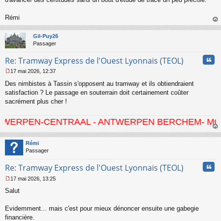
l
u
Rémi
au
t
Gil-Puy26
Passager
Cita
Re: Tramway Express de l'Ouest Lyonnais (TEOL)
17 mai 2026, 12:37
M
Des nimbistes à Tassin s'opposent au tramway et ils obtiendraient
e
s
satisfaction ? Le passage en souterrain doit certainement coûter
s
sacrément plus cher !
a
g
-CENTRAAL - ANTWERPEN BERCHEM- MORTSEL - HO
e
n
au
o
t
Rémi
n
Passager
l
u
Cita
Re: Tramway Express de l'Ouest Lyonnais (TEOL)
17 mai 2026, 13:25
M
Salut
e
s
s
Evidemment... mais c'est pour mieux dénoncer ensuite une gabegie
a
financière.
g