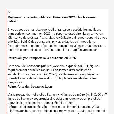
g
e
n
o
n
Meilleurs transports publics en France en 2026 : le classement
l
définitif
u
Si vous vous demandez quelle ville française possède les meilleurs
transports en commun en 2026 , la réponse est claire : Lyon arrive en
tête, suivie de près par Paris. Mais le véritable vainqueur dépend de vos
priorités : fluidité des transports, prix abordables ou innovations
écologiques. Ce guide présente les principales villes candidates, leurs
atouts et comment choisir le réseau le mieux adapté à vos besoins.
Pourquoi Lyon remportera la couronne en 2026
Le réseau de transports publics lyonnais , exploité par TCL, figure
régulièrement parmi les meilleurs en termes d'efficacité et de
satisfaction des usagers. D'ici 2026, la ville aura achevé plusieurs
grands travaux de modernisation qui la placent en tête des villes
françaises.
Points forts du réseau de Lyon
Vaste réseau de métro et de tramway : 4 lignes de métro (A, B, C, D) et 7
lignes de tramway couvrent la ville et la banlieue, avec un projet de
nouvelle ligne de métro automatisée d'ici 2028.
Fréquence et fiabilité élevées : les métros circulent toutes les 2 à 3
minutes aux heures de pointe, et les tramways sont tout aussi ponctuels.