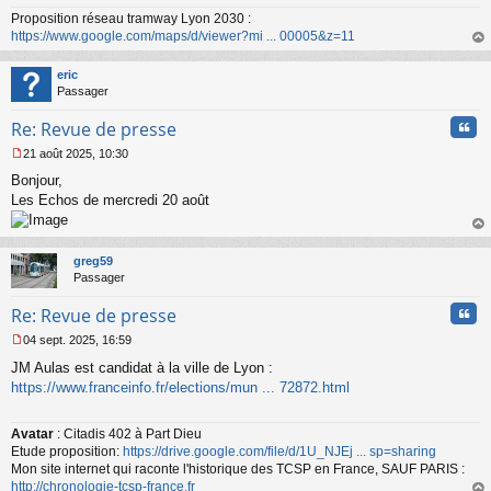
a
Proposition réseau tramway Lyon 2030 :
g
https://www.google.com/maps/d/viewer?mi ... 00005&z=11
e
n
au
o
t
eric
n
Passager
l
u
Cita
Re: Revue de presse
21 août 2025, 10:30
M
Bonjour,
e
s
Les Echos de mercredi 20 août
s
a
au
g
t
greg59
e
Passager
n
o
Cita
Re: Revue de presse
n
l
04 sept. 2025, 16:59
u
M
JM Aulas est candidat à la ville de Lyon :
e
s
https://www.franceinfo.fr/elections/mun ... 72872.html
s
a
Avatar
: Citadis 402 à Part Dieu
g
Etude proposition:
https://drive.google.com/file/d/1U_NJEj ... sp=sharing
e
n
Mon site internet qui raconte l'historique des TCSP en France, SAUF PARIS :
o
http://chronologie-tcsp-france.fr