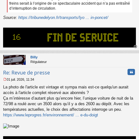
freins serait à l’origine de ce spectaculaire accident qui n’a pas entraîné
d’interruption de circulation.
Source:
https://tribunedelyon.fr/transports/lyo ... in-poncet/
au
t
Billy
Régulateur
Cita
Re: Revue de presse
01 juil. 2026, 11:34
M
La photo de l'article est vintage et sympa mais est-ce quelqu'un aurait
e
s
accès à l'article complet réservé aux abonnés ?
s
Ça m’intéresse d’autant plus qu’encore hier, l’unique voiture de nuit de la
a
72/98 a roulé avec un 3500 alors qu’il y a des 2600 au dépôt. Avec les
g
températures actuelles, le choix des affectations interroge un peu.
e
https://www.leprogres.fr/environnement/ ... e-du-doigt
n
o
n
l
u