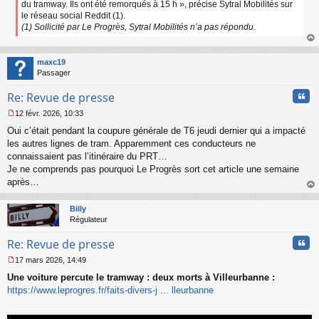
du tramway. Ils ont été remorqués à 15 h », précise Sytral Mobilités sur
le réseau social Reddit (1).
(1) Sollicité par Le Progrès, Sytral Mobilités n’a pas répondu.
au
t
maxc19
Passager
Cita
Re: Revue de presse
12 févr. 2026, 10:33
M
Oui c’était pendant la coupure générale de T6 jeudi dernier qui a impacté
e
s
les autres lignes de tram. Apparemment ces conducteurs ne
s
connaissaient pas l’itinéraire du PRT…
a
Je ne comprends pas pourquoi Le Progrès sort cet article une semaine
g
après…
e
au
n
t
o
Billy
n
Régulateur
l
u
Cita
Re: Revue de presse
17 mars 2026, 14:49
M
Une voiture percute le tramway : deux morts à Villeurbanne :
e
s
https://www.leprogres.fr/faits-divers-j ... lleurbanne
s
a