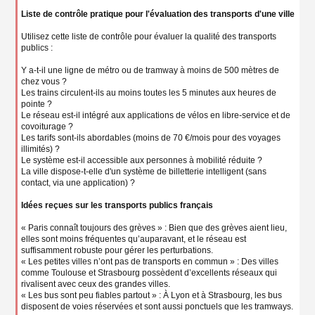
Liste de contrôle pratique pour l'évaluation des transports d'une ville
Utilisez cette liste de contrôle pour évaluer la qualité des transports
publics :
Y a-t-il une ligne de métro ou de tramway à moins de 500 mètres de
chez vous ?
Les trains circulent-ils au moins toutes les 5 minutes aux heures de
pointe ?
Le réseau est-il intégré aux applications de vélos en libre-service et de
covoiturage ?
Les tarifs sont-ils abordables (moins de 70 €/mois pour des voyages
illimités) ?
Le système est-il accessible aux personnes à mobilité réduite ?
La ville dispose-t-elle d'un système de billetterie intelligent (sans
contact, via une application) ?
Idées reçues sur les transports publics français
« Paris connaît toujours des grèves » : Bien que des grèves aient lieu,
elles sont moins fréquentes qu’auparavant, et le réseau est
suffisamment robuste pour gérer les perturbations.
« Les petites villes n’ont pas de transports en commun » : Des villes
comme Toulouse et Strasbourg possèdent d’excellents réseaux qui
rivalisent avec ceux des grandes villes.
« Les bus sont peu fiables partout » : À Lyon et à Strasbourg, les bus
disposent de voies réservées et sont aussi ponctuels que les tramways.