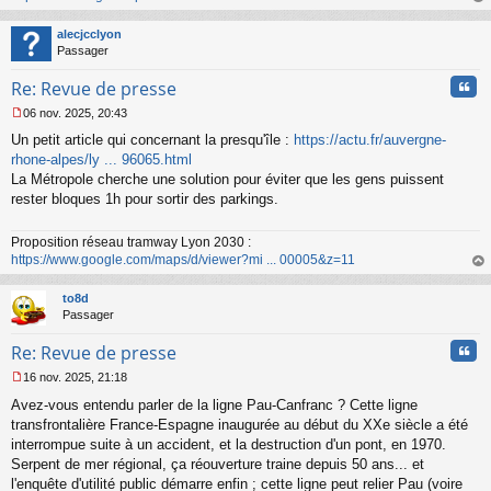
n
au
l
t
alecjcclyon
u
Passager
Cita
Re: Revue de presse
06 nov. 2025, 20:43
M
Un petit article qui concernant la presqu'île :
https://actu.fr/auvergne-
e
s
rhone-alpes/ly ... 96065.html
s
La Métropole cherche une solution pour éviter que les gens puissent
a
rester bloques 1h pour sortir des parkings.
g
e
n
Proposition réseau tramway Lyon 2030 :
o
https://www.google.com/maps/d/viewer?mi ... 00005&z=11
n
au
l
t
to8d
u
Passager
Cita
Re: Revue de presse
16 nov. 2025, 21:18
M
Avez-vous entendu parler de la ligne Pau-Canfranc ? Cette ligne
e
s
transfrontalière France-Espagne inaugurée au début du XXe siècle a été
s
interrompue suite à un accident, et la destruction d'un pont, en 1970.
a
Serpent de mer régional, ça réouverture traine depuis 50 ans... et
g
l'enquête d'utilité public démarre enfin ; cette ligne peut relier Pau (voire
e