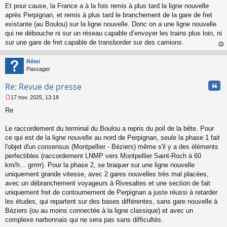
e
Et pour cause, la France a à la fois remis à plus tard la ligne nouvelle
n
après Perpignan, et remis à plus tard le branchement de la gare de fret
o
existante (au Boulou) sur la ligne nouvelle. Donc on a une ligne nouvelle
n
qui ne débouche ni sur un réseau capable d’envoyer les trains plus loin, ni
l
sur une gare de fret capable de transborder sur des camions.
u
au
t
Rémi
Passager
Cita
Re: Revue de presse
17 nov. 2025, 13:18
M
Re
e
s
s
Le raccordement du terminal du Boulou a repris du poil de la bête. Pour
a
ce qui est de la ligne nouvelle au nord de Perpignan, seule la phase 1 fait
g
l'objet d'un consensus (Montpellier - Béziers) même s'il y a des éléments
e
perfectibles (raccordement LNMP vers Montpellier Saint-Roch à 60
n
o
km/h... grrrrr). Pour la phase 2, se braquer sur une ligne nouvelle
n
uniquement grande vitesse, avec 2 gares nouvelles très mal placées,
l
avec un débranchement voyageurs à Rivesaltes et une section de fait
u
uniquement fret de contournement de Perpignan a juste réussi à retarder
les études, qui repartent sur des bases différentes, sans gare nouvelle à
Béziers (ou au moins connectée à la ligne classique) et avec un
complexe narbonnais qui ne sera pas sans difficultés.