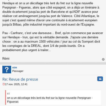
Hendaye et on a un décollage très lent du fret sur la ligne nouvelle
Perpignan - Figueras, alors que côté espagnol, on a déjà un itinéraire à
double écartement jusqu'au port de Barcelone et qu'ADIF avance pour
réaliser cet aménagement jusqu'au port de Valence. Côté Atlantique, le
sujet c'est quand même d'avoir une continuité à écartement européen
jusqu'à Bilbao, pôle industriel important du nord-ouest de l'Espagne.
Pau - Canfranc, c'est une danseuse... Bref, qu'on commence par avancer
sur Hendaye - Irun, qui est la véritable demande. J'ajoute une dernière
chose : on a au maximum 1500 véhicules / jour au col du Somport dixit
les comptages de la DREAL, dont 1/4 de poids-lourds. On a
probablement plus urgent à traiter...
Rémi
au
t
nim
Passager
Cita
Re: Revue de presse
17 nov. 2025, 12:41
M
e
s
s
on a un décollage très lent du fret sur la ligne nouvelle Perpignan -
a
Figueras
g