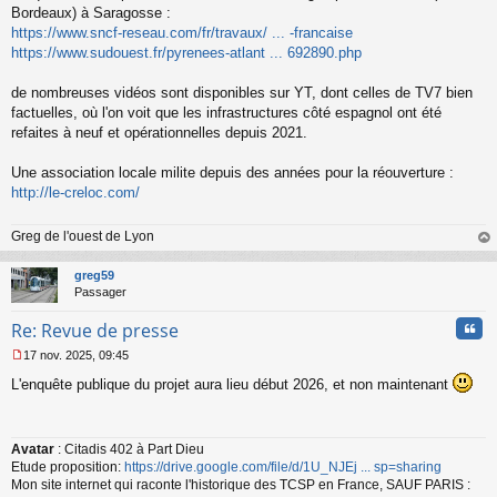
Bordeaux) à Saragosse :
n
o
https://www.sncf-reseau.com/fr/travaux/ ... -francaise
n
https://www.sudouest.fr/pyrenees-atlant ... 692890.php
l
u
de nombreuses vidéos sont disponibles sur YT, dont celles de TV7 bien
factuelles, où l'on voit que les infrastructures côté espagnol ont été
refaites à neuf et opérationnelles depuis 2021.
Une association locale milite depuis des années pour la réouverture :
http://le-creloc.com/
Greg de l'ouest de Lyon
au
t
greg59
Passager
Cita
Re: Revue de presse
17 nov. 2025, 09:45
M
L'enquête publique du projet aura lieu début 2026, et non maintenant
e
s
s
a
Avatar
: Citadis 402 à Part Dieu
g
Etude proposition:
https://drive.google.com/file/d/1U_NJEj ... sp=sharing
e
n
Mon site internet qui raconte l'historique des TCSP en France, SAUF PARIS :