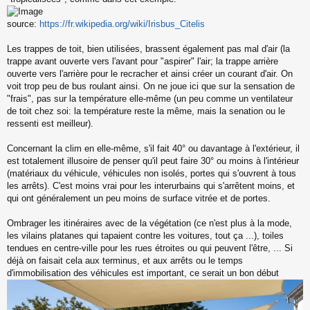
l
u
source:
https://fr.wikipedia.org/wiki/Irisbus_Citelis
Les trappes de toit, bien utilisées, brassent également pas mal d'air (la
trappe avant ouverte vers l'avant pour "aspirer" l'air; la trappe arrière
ouverte vers l'arrière pour le recracher et ainsi créer un courant d'air. On
voit trop peu de bus roulant ainsi. On ne joue ici que sur la sensation de
"frais", pas sur la température elle-même (un peu comme un ventilateur
de toit chez soi: la température reste la même, mais la senation ou le
ressenti est meilleur).
Concernant la clim en elle-même, s'il fait 40° ou davantage à l'extérieur, il
est totalement illusoire de penser qu'il peut faire 30° ou moins à l'intérieur
(matériaux du véhicule, véhicules non isolés, portes qui s'ouvrent à tous
les arrêts). C'est moins vrai pour les interurbains qui s'arrêtent moins, et
qui ont généralement un peu moins de surface vitrée et de portes.
Ombrager les itinéraires avec de la végétation (ce n'est plus à la mode,
les vilains platanes qui tapaient contre les voitures, tout ça ...), toiles
tendues en centre-ville pour les rues étroites ou qui peuvent l'être, ... Si
déjà on faisait cela aux terminus, et aux arrêts ou le temps
d'immobilisation des véhicules est important, ce serait un bon début