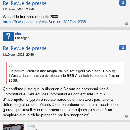
Cita
Re: Revue de presse
10 déc. 2025, 20:26
M
Wouarf le bon vieux bug de 2038 :
e
s
https://fr.wikipedia.org/wiki/Bug_de_l%27an_2038
s
au
a
t
nim
g
Passager
e
n
Cita
Re: Revue de presse
o
n
10 déc. 2025, 20:59
l
M
u
e
s
s
On pourrait croire à une blague de mauvais goût mais non :
Un bug
a
informatique menace de bloquer le RER A et huit lignes de métro en
g
2038.
e
n
Ça confirme juste que la direction d’Alstom ne comprend rien à
o
l’informatique. Ses équipes informatiques doivent être un mix
n
d’incompétents (qu’on a recruté parce qu’on ne savait pas faire la
l
différence) et de compétents à qui on ordonne de faire n’importe quoi
u
(parce que travailler correctement semble toujours plus cher à un
néophyte que la triche proposée par les incapables).
au
t
Billy