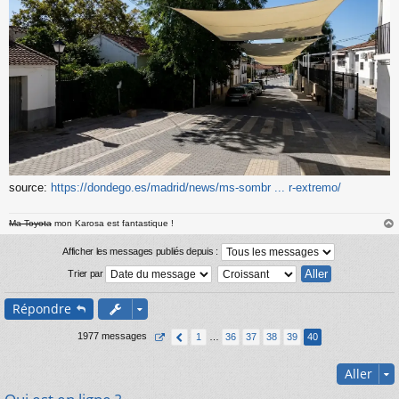
source:
https://dondego.es/madrid/news/ms-sombr ... r-extremo/
Ma Toyota
mon Karosa est fantastique !
au
t
Afficher les messages publiés depuis :
Trier par
Répondre
1977 messages
1
…
36
37
38
39
40
Aller