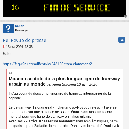
g
e
n
o
n
au
l
t
nanar
u
Passager
Cita
Re: Revue de presse
13 mai 2026, 18:36
M
Salut
e
s
s
https://fr.gw2ru.com/lifestyle/248125-tram-diameter-t2
a
g
e
Moscou se dote de la plus longue ligne de tramway
n
urbain au monde
par
Anna Sorokina 13 avril 2026
o
n
l
Il s’agit déjà du deuxième itinéraire de tramway interquartier de la
u
capitale.
Le de tramway T2 diamétral « Tchertanovo–Novoguireïevo » traverse
13 quartiers sur une distance de 33 km, établissant ainsi un record
mondial pour une ligne de tramway en milieu urbain.
Avec ses 79 arrêts, il dessert de nombreux sites emblématiques, parmi
lesquels le parc Zariadié, le monastère Danilov et le marché Danilovski.