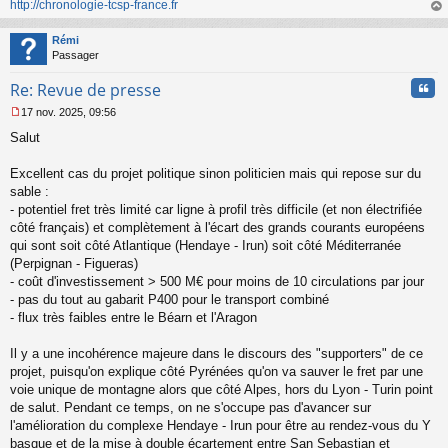
o
http://chronologie-tcsp-france.fr
n
au
l
t
Rémi
u
Passager
Cita
Re: Revue de presse
17 nov. 2025, 09:56
M
Salut
e
s
s
Excellent cas du projet politique sinon politicien mais qui repose sur du
a
sable :
g
- potentiel fret très limité car ligne à profil très difficile (et non électrifiée
e
côté français) et complètement à l'écart des grands courants européens
n
o
qui sont soit côté Atlantique (Hendaye - Irun) soit côté Méditerranée
n
(Perpignan - Figueras)
l
- coût d'investissement > 500 M€ pour moins de 10 circulations par jour
u
- pas du tout au gabarit P400 pour le transport combiné
- flux très faibles entre le Béarn et l'Aragon
Il y a une incohérence majeure dans le discours des "supporters" de ce
projet, puisqu'on explique côté Pyrénées qu'on va sauver le fret par une
voie unique de montagne alors que côté Alpes, hors du Lyon - Turin point
de salut. Pendant ce temps, on ne s'occupe pas d'avancer sur
l'amélioration du complexe Hendaye - Irun pour être au rendez-vous du Y
basque et de la mise à double écartement entre San Sebastian et