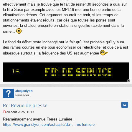
s
effectivement mais je trouve que le fait de rester 30 secondes à quai sur
s
la B à Saxe par exemple avec les MPL16 met une bonne partie de la
a
climatisation dehors. Cet argument pourrait se tenir, si les temps de
g
stationnements étaient réduits, car dès que toutes les portes sont
e
ouvertes, la chaleur présente en station s'engouffre rapidement dans la
n
o
rame...
n
l
Le fond du débat reste inchangé sur le fait qu'il est probable qu'il y aura
u
des rames courtes en été pour économiser de l'électricité, et que cela est
ubuesque surtout si la fréquence des US est augmentée
au
t
alecjcclyon
Passager
Cita
Re: Revue de presse
20 août 2025, 11:17
M
Réaménagement avenue Frères Lumière :
e
s
https://www.grandlyon.com/actualite/du- ... es-lumiere
s