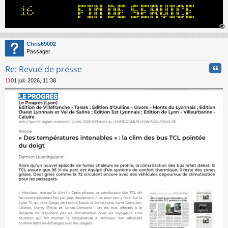
au
t
Chris69002
Passager
Cita
Re: Revue de presse
01 juil. 2026, 11:38
M
e
s
s
a
g
e
n
o
n
l
u