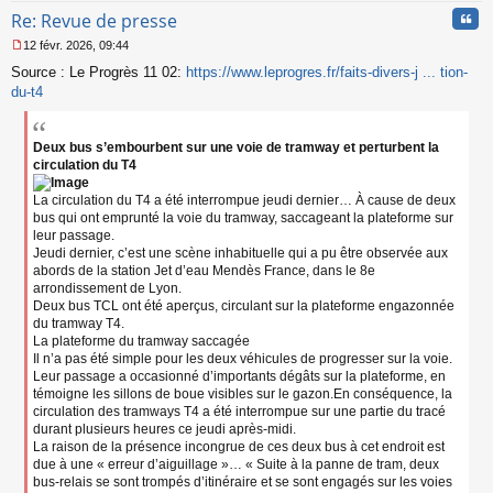
Cita
Re: Revue de presse
12 févr. 2026, 09:44
M
Source : Le Progrès 11 02:
https://www.leprogres.fr/faits-divers-j ... tion-
e
s
du-t4
s
a
g
Deux bus s’embourbent sur une voie de tramway et perturbent la
e
circulation du T4
n
o
La circulation du T4 a été interrompue jeudi dernier… À cause de deux
n
bus qui ont emprunté la voie du tramway, saccageant la plateforme sur
l
leur passage.
u
Jeudi dernier, c’est une scène inhabituelle qui a pu être observée aux
abords de la station Jet d’eau Mendès France, dans le 8e
arrondissement de Lyon.
Deux bus TCL ont été aperçus, circulant sur la plateforme engazonnée
du tramway T4.
La plateforme du tramway saccagée
Il n’a pas été simple pour les deux véhicules de progresser sur la voie.
Leur passage a occasionné d’importants dégâts sur la plateforme, en
témoigne les sillons de boue visibles sur le gazon.En conséquence, la
circulation des tramways T4 a été interrompue sur une partie du tracé
durant plusieurs heures ce jeudi après-midi.
La raison de la présence incongrue de ces deux bus à cet endroit est
due à une « erreur d’aiguillage »… « Suite à la panne de tram, deux
bus-relais se sont trompés d’itinéraire et se sont engagés sur les voies