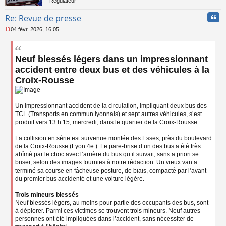
Régulateur
Cita
Re: Revue de presse
04 févr. 2026, 16:05
M
e
s
Neuf blessés légers dans un impressionnant
s
a
accident entre deux bus et des véhicules à la
g
Croix-Rousse
e
n
o
n
Un impressionnant accident de la circulation, impliquant deux bus des
l
TCL (Transports en commun lyonnais) et sept autres véhicules, s’est
u
produit vers 13 h 15, mercredi, dans le quartier de la Croix-Rousse.
La collision en série est survenue montée des Esses, près du boulevard
de la Croix-Rousse (Lyon 4e ). Le pare-brise d’un des bus a été très
abîmé par le choc avec l’arrière du bus qu’il suivait, sans a priori se
briser, selon des images fournies à notre rédaction. Un vieux van a
terminé sa course en fâcheuse posture, de biais, compacté par l’avant
du premier bus accidenté et une voiture légère.
Trois mineurs blessés
Neuf blessés légers, au moins pour partie des occupants des bus, sont
à déplorer. Parmi ces victimes se trouvent trois mineurs. Neuf autres
personnes ont été impliquées dans l’accident, sans nécessiter de