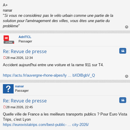
a
A+
g
nanar
e
"
Si vous ne considérez pas le vélo urbain comme une partie de la
n
o
solution pour l'aménagement des villes, vous êtes une partie du
n
problème
"
l
au
u
t
AdriTCL
Passager
Cita
Re: Revue de presse
28 mai 2026, 12:34
M
Accident aujourd'hui entre une voiture et la rame 911 sur T4.
e
s
s
https://actu.fr/auvergne-rhone-alpes/ly ... bXDlBgbV_Q
a
au
g
t
nanar
e
Passager
n
o
Cita
Re: Revue de presse
n
l
28 mai 2026, 22:45
u
M
Quelle ville de France a les meilleurs transports publics ? Pour Euro Vista
e
s
Trips, c'est Lyon
s
https://eurovistatrips.com/best-public- ... city-2026/
a