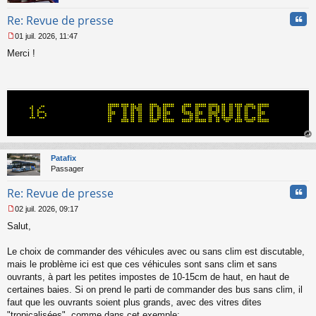
Cita
Re: Revue de presse
01 juil. 2026, 11:47
M
Merci !
e
s
s
a
g
e
n
o
n
au
l
t
Patafix
u
Passager
Cita
Re: Revue de presse
02 juil. 2026, 09:17
M
Salut,
e
s
s
Le choix de commander des véhicules avec ou sans clim est discutable,
a
mais le problème ici est que ces véhicules sont sans clim et sans
g
ouvrants, à part les petites impostes de 10-15cm de haut, en haut de
e
certaines baies. Si on prend le parti de commander des bus sans clim, il
n
o
faut que les ouvrants soient plus grands, avec des vitres dites
n
"tropicalisées", comme dans cet exemple: