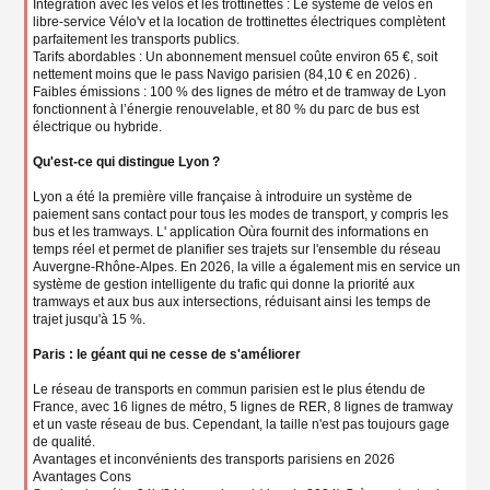
Intégration avec les vélos et les trottinettes : Le système de vélos en
libre-service Vélo'v et la location de trottinettes électriques complètent
parfaitement les transports publics.
Tarifs abordables : Un abonnement mensuel coûte environ 65 €, soit
nettement moins que le pass Navigo parisien (84,10 € en 2026) .
Faibles émissions : 100 % des lignes de métro et de tramway de Lyon
fonctionnent à l’énergie renouvelable, et 80 % du parc de bus est
électrique ou hybride.
Qu'est-ce qui distingue Lyon ?
Lyon a été la première ville française à introduire un système de
paiement sans contact pour tous les modes de transport, y compris les
bus et les tramways. L' application Oùra fournit des informations en
temps réel et permet de planifier ses trajets sur l'ensemble du réseau
Auvergne-Rhône-Alpes. En 2026, la ville a également mis en service un
système de gestion intelligente du trafic qui donne la priorité aux
tramways et aux bus aux intersections, réduisant ainsi les temps de
trajet jusqu'à 15 %.
Paris : le géant qui ne cesse de s'améliorer
Le réseau de transports en commun parisien est le plus étendu de
France, avec 16 lignes de métro, 5 lignes de RER, 8 lignes de tramway
et un vaste réseau de bus. Cependant, la taille n'est pas toujours gage
de qualité.
Avantages et inconvénients des transports parisiens en 2026
Avantages Cons