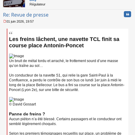
Régulateur
Cita
Re: Revue de presse
01 juin 2026, 19:57
M
e
s
Les freins lâchent, une navette TCL finit sa
s
a
course place Antonin-Poncet
g
e
n
Un bruit de métal tordu et arraché, le frottement sourd d’une masse
o
n
qu’on traîne au sol…
l
u
Un conducteur de la navette S1, qui relie la gare Saint-Paul à la
Confluence, a perdu le contrôle de son bus ce lundi 1er juin à midi le
long de la place Bellecour. Le bus a fini sa course sur la place Antonin-
Poncet (Lyon 2e), sur une bitte de sécurité.
© David Gossart
Panne de freins ?
Aucun piéton n’a été blessé. Certains passagers et le conducteur ont
semblé légèrement choqués.
Selon les premiers témoignages recueillis sur place, un problème de