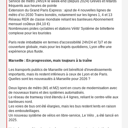
Service de métro 24h/24 le week-end (depuis 2024) Grèves et retards
fréquents aux heures de pointe
Extension du Grand Paris Express : ajout de 4 nouvelles lignes de
métro d’ici 2030 Trains bondés, notamment sur les lignes 1, 4 et 13
Réseau RER de classe mondiale reliant les banlieues Abonnement
mensuel coûteux (84,10 €)
Nombreuses pistes cyclables et stations Vélib' Système de billetterie
complexe pour les touristes
Paris reste imbattable en termes d'accessibilité 24h/24 et 7j/7 et de
couverture globale, mais pour les trajets quotidiens, Lyon offre une
expérience plus fluide.
Marseille : En progression, mais toujours à la traîne
Les transports publics de Marseille ont bénéficié d'investissements
importants, mais ils restent inférieurs à ceux de Lyon et de Paris.
Quelles sont les nouveautés à Marseille pour 2026 ?
Deux lignes de métro (M1 et M2) sont en cours de modernisation avec
de nouveaux trains et des systèmes automatisés.
Le réseau de tramway s'est étendu à 4 lignes, reliant le centre-ville aux
banlieues nord.
Les voies de bus ont été élargies, mais les bus restent lents en raison
des embouteillages.
Un nouveau système de vélos en libre-service, Le Vélo , a été lancé en
2025.