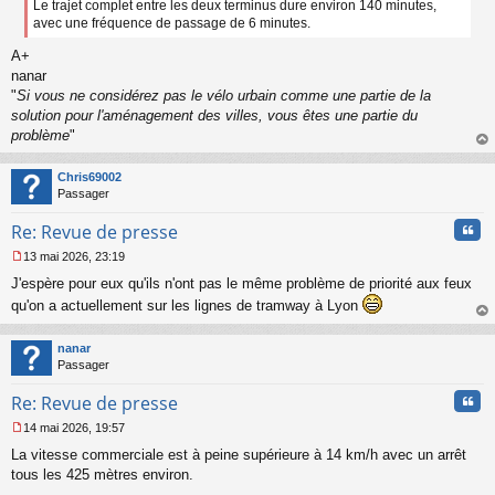
Le trajet complet entre les deux terminus dure environ 140 minutes,
avec une fréquence de passage de 6 minutes.
A+
nanar
"
Si vous ne considérez pas le vélo urbain comme une partie de la
solution pour l'aménagement des villes, vous êtes une partie du
problème
"
au
t
Chris69002
Passager
Cita
Re: Revue de presse
13 mai 2026, 23:19
M
J'espère pour eux qu'ils n'ont pas le même problème de priorité aux feux
e
s
qu'on a actuellement sur les lignes de tramway à Lyon
s
au
a
t
nanar
g
Passager
e
n
Cita
Re: Revue de presse
o
n
14 mai 2026, 19:57
l
M
u
La vitesse commerciale est à peine supérieure à 14 km/h avec un arrêt
e
s
tous les 425 mètres environ.
s