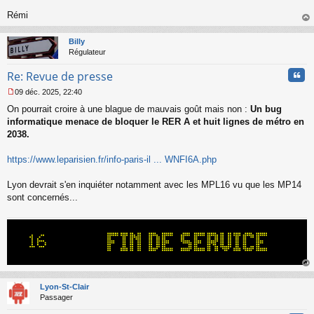
Rémi
au
t
Billy
Régulateur
Cita
Re: Revue de presse
09 déc. 2025, 22:40
M
On pourrait croire à une blague de mauvais goût mais non :
Un bug
e
s
informatique menace de bloquer le RER A et huit lignes de métro en
s
2038.
a
g
https://www.leparisien.fr/info-paris-il ... WNFI6A.php
e
n
o
Lyon devrait s'en inquiéter notamment avec les MPL16 vu que les MP14
n
sont concernés...
l
u
au
t
Lyon-St-Clair
Passager