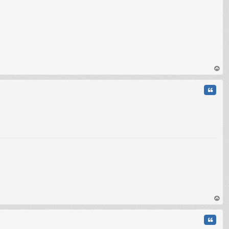
C
au
t
Citati
C
au
t
Citati