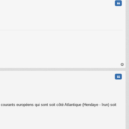
Citati
C
au
t
Citati
ands courants européens qui sont soit côté Atlantique (Hendaye - Irun) soit