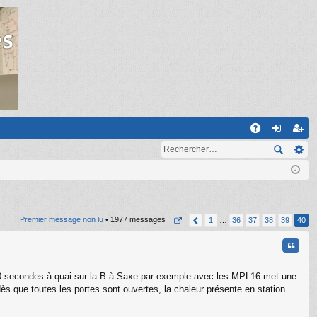
R
A
on
ns
Q
ne
cri
xi
pti
on
on
Premier message non lu
• 1977 messages
1
…
36
37
38
39
40
Citati
r 30 secondes à quai sur la B à Saxe par exemple avec les MPL16 met une
dès que toutes les portes sont ouvertes, la chaleur présente en station