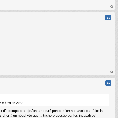
au
t
Citati
au
t
Citati
e métro en 2038.
x d’incompétents (qu’on a recruté parce qu’on ne savait pas faire la
us cher à un néophyte que la triche proposée par les incapables).