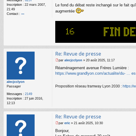
Messages :
6257
g
Inscription :
22 mars 2007,
Le fond du débat reste inchangé sur le fait qu
e
21:49
n
augmentée
Contact :
o
o
n
nt
l
ac
u
te
r
Bi
lly
Re: Revue de presse
par
alecjcclyon
»
20 août 2025, 11:17
M
Réaménagement avenue Frères Lumière :
e
s
https://www.grandlyon.com/actualite/du- ... es
s
alecjcclyon
a
Proposition réseau tramway Lyon 2030 :
https:/
Passager
g
e
Messages :
2149
n
Inscription :
27 juin 2016,
o
12:13
n
l
u
Re: Revue de presse
par
eric
»
21 août 2025, 10:30
M
Bonjour,
e
s