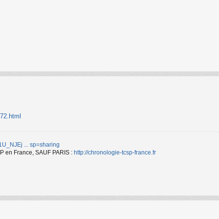
872.html
d/1U_NJEj ... sp=sharing
TCSP en France, SAUF PARIS :
http://chronologie-tcsp-france.fr