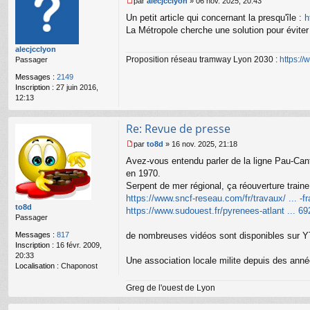
par
alecjcclyon
»
06 nov. 2025, 20:43
r
M
Un petit article qui concernant la presqu'île :
h
gr
e
e
s
La Métropole cherche une solution pour éviter
g
s
alecjcclyon
59
a
Proposition réseau tramway Lyon 2030 :
https:/
Passager
g
e
Messages :
2149
n
Inscription :
27 juin 2016,
o
12:13
n
l
u
Re: Revue de presse
par
to8d
»
16 nov. 2025, 21:18
M
Avez-vous entendu parler de la ligne Pau-Canf
e
s
en 1970.
s
Serpent de mer régional, ça réouverture traine 
a
https://www.sncf-reseau.com/fr/travaux/ ... -f
g
to8d
https://www.sudouest.fr/pyrenees-atlant ... 6
e
Passager
n
o
Messages :
817
de nombreuses vidéos sont disponibles sur YT, 
n
Inscription :
16 févr. 2009,
l
20:33
Une association locale milite depuis des anné
u
Localisation :
Chaponost
Greg de l'ouest de Lyon