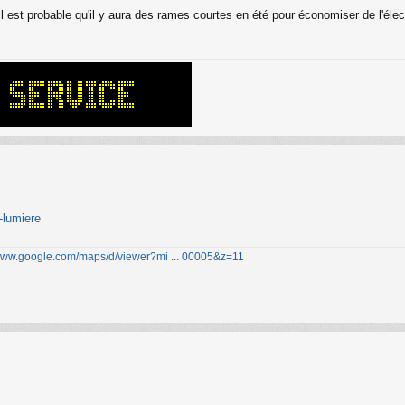
'il est probable qu'il y aura des rames courtes en été pour économiser de l'éle
-lumiere
/www.google.com/maps/d/viewer?mi ... 00005&z=11