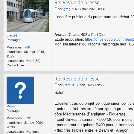
Re: Revue de presse
par
greg59
»
17 nov. 2025, 09:45
M
L'enquête publique du projet aura lieu début 
e
s
s
a
Avatar
: Citadis 402 à Part Dieu
g
greg59
Etude proposition:
https://drive.google.com/file/
e
Passager
n
Mon site internet qui raconte l'historique des 
Messages :
786
o
Inscription :
06 sept. 2018,
n
11:29
l
Localisation :
Nord (59)
u
Contact :
o
nt
Re: Revue de presse
ac
te
par
Rémi
»
17 nov. 2025, 09:56
r
M
Salut
gr
e
e
s
g
s
Excellent cas du projet politique sinon politic
Rémi
59
a
- potentiel fret très limité car ligne à profil 
Passager
g
côté Méditerranée (Perpignan - Figueras)
e
Messages :
6301
- coût d'investissement > 500 M€ pour moins d
n
Inscription :
21 nov. 2004,
o
- pas du tout au gabarit P400 pour le transpo
20:38
n
- flux très faibles entre le Béarn et l'Aragon
Localisation :
Nanterre
l