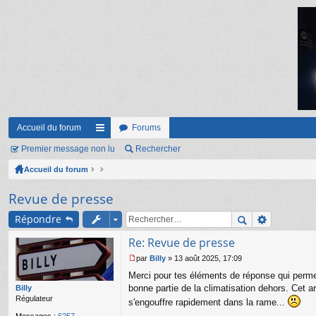
Accueil du forum
Forums
Premier message non lu
ac
Rechercher
Accueil du forum
co
ur
Revue de presse
ci
Répondre
s
Re: Revue de presse
par
Billy
»
13 août 2025, 17:09
M
Merci pour tes éléments de réponse qui perme
e
s
bonne partie de la climatisation dehors. Cet a
Billy
s
Régulateur
s'engouffre rapidement dans la rame...
a