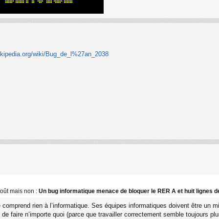
.wikipedia.org/wiki/Bug_de_l%27an_2038
goût mais non :
Un bug informatique menace de bloquer le RER A et huit lignes d
 comprend rien à l’informatique. Ses équipes informatiques doivent être un mi
de faire n’importe quoi (parce que travailler correctement semble toujours pl