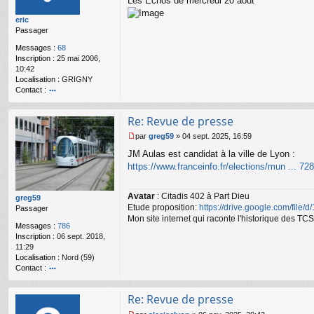
Les Echos de mercredi 20 août
s
eric
a
Passager
g
e
Messages :
68
n
Inscription :
25 mai 2006,
o
10:42
n
Localisation :
GRIGNY
l
Contact :
u
o
nt
Re: Revue de presse
ac
te
par
greg59
»
04 sept. 2025, 16:59
r
M
JM Aulas est candidat à la ville de Lyon :
er
e
ic
s
https://www.franceinfo.fr/elections/mun ... 72
s
a
Avatar
: Citadis 402 à Part Dieu
g
greg59
Etude proposition:
https://drive.google.com/file/
e
Passager
n
Mon site internet qui raconte l'historique des 
Messages :
786
o
Inscription :
06 sept. 2018,
n
11:29
l
Localisation :
Nord (59)
u
Contact :
o
nt
Re: Revue de presse
ac
te