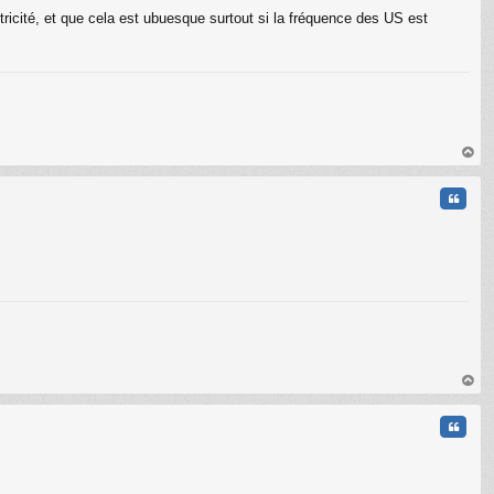
ctricité, et que cela est ubuesque surtout si la fréquence des US est
C
au
t
Citati
au
t
Citati