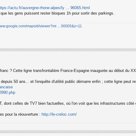
ttps://actu.fr/auvergne-rhone-alpes/ly ... 96065.html
 que les gens puissent rester bloques 1h pour sortir des parkings.
/www.google.com/maps/d/viewer?mi ... 00005&z=11
ranc ? Cette ligne transfrontalière France-Espagne inaugurée au début du XXe 
depuis 50 ans... et l'enquête d'utilité public démarre enfin ; cette ligne peut 
rancaise
92890.php
dont celles de TV7 bien factuelles, où l'on voit que les infrastructures côté 
es pour la réouverture :
http://le-creloc.com/