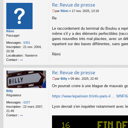
Re: Revue de presse
par
Rémi
»
17 nov. 2025, 13:18
M
Re
e
s
s
Le raccordement du terminal du Boulou a repris
Rémi
a
même s'il y a des éléments perfectibles (racc
Passager
g
gares nouvelles très mal placées, avec un déb
e
Messages :
6301
repartent sur des bases différentes, sans gar
n
Inscription :
21 nov. 2004,
o
20:38
n
Rémi
Localisation :
Nanterre
l
Contact :
u
o
nt
Re: Revue de presse
ac
te
par
Billy
»
09 déc. 2025, 22:40
r
M
On pourrait croire à une blague de mauvais g
R
e
é
s
Billy
m
s
Régulateur
https://www.leparisien.fr/info-paris-il ... WNFI
i
a
Messages :
6257
g
Lyon devrait s'en inquiéter notamment avec 
Inscription :
22 mars 2007,
e
21:49
n
Contact :
o
o
n
nt
l