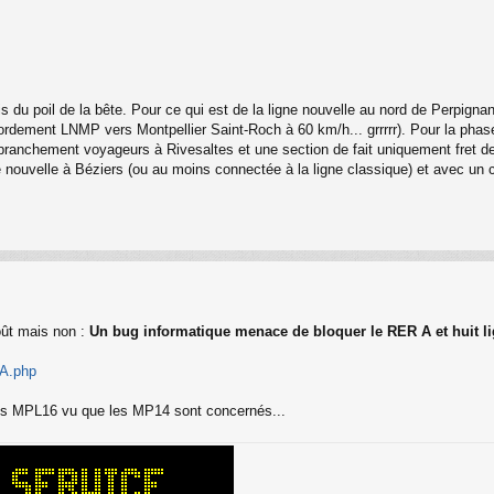
 du poil de la bête. Pour ce qui est de la ligne nouvelle au nord de Perpignan,
ordement LNMP vers Montpellier Saint-Roch à 60 km/h... grrrrr). Pour la phas
ranchement voyageurs à Rivesaltes et une section de fait uniquement fret de
e nouvelle à Béziers (ou au moins connectée à la ligne classique) et avec un 
oût mais non :
Un bug informatique menace de bloquer le RER A et huit l
6A.php
les MPL16 vu que les MP14 sont concernés...