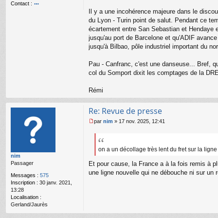
Contact :
u
Il y a une incohérence majeure dans le discou
o
nt
du Lyon - Turin point de salut. Pendant ce te
ac
écartement entre San Sebastian et Hendaye et o
te
jusqu'au port de Barcelone et qu'ADIF avance 
r
jusqu'à Bilbao, pôle industriel important du n
R
é
m
Pau - Canfranc, c'est une danseuse... Bref, 
i
col du Somport dixit les comptages de la DREA
Rémi
Re: Revue de presse
par
nim
»
17 nov. 2025, 12:41
M
e
s
s
on a un décollage très lent du fret sur la lig
nim
a
Passager
Et pour cause, la France a à la fois remis à p
g
e
une ligne nouvelle qui ne débouche ni sur un r
Messages :
575
n
Inscription :
30 janv. 2021,
o
13:28
n
Localisation :
l
Gerland/Jaurès
u