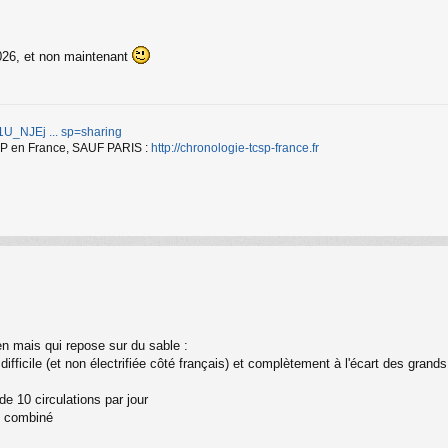
2026, et non maintenant
d/1U_NJEj ... sp=sharing
TCSP en France, SAUF PARIS :
http://chronologie-tcsp-france.fr
ien mais qui repose sur du sable :
très difficile (et non électrifiée côté français) et complètement à l'écart des gr
e 10 circulations par jour
rt combiné