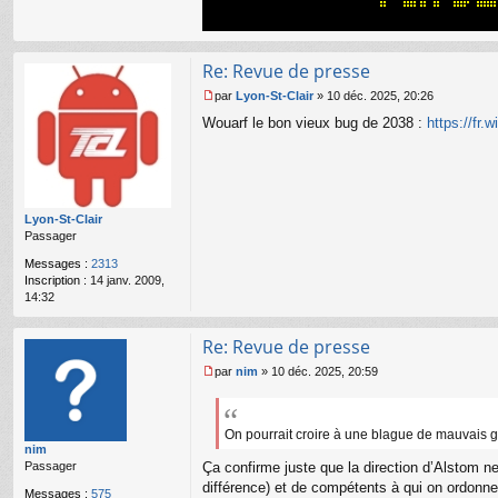
ac
u
te
r
Bi
Re: Revue de presse
lly
par
Lyon-St-Clair
»
10 déc. 2025, 20:26
M
Wouarf le bon vieux bug de 2038 :
https://fr
e
s
s
a
g
e
Lyon-St-Clair
n
Passager
o
n
Messages :
2313
l
Inscription :
14 janv. 2009,
u
14:32
Re: Revue de presse
par
nim
»
10 déc. 2025, 20:59
M
e
s
s
On pourrait croire à une blague de mauvais 
nim
a
Passager
Ça confirme juste que la direction d’Alstom ne
g
e
différence) et de compétents à qui on ordonne 
Messages :
575