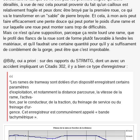
s
déraillés, à vue de nez cela pourrait provenir du fait qu'un cailloux est
a
relativement fragile et peux donc être broyé par la premiére roue, ce qui
g
va le transformer en un "sable" de pierre broyée. Et cela, à mon avis peut
e
faire efficacement une pente douce qui peut porter le poids d'une rame et
n
o
sur laquelle une roue peut monter sans trop de difficultés.
n
Mais ce n'est qu'une supposition, parceque ça reste lourd une rame, que
l
le profil des flancs de la roue sont de forme plutôt favorable à fendre les
u
matériaux, et qu'il faudrait une certaine quantité pour qu'il y ai suffisament
de comblement de la gorge, peut être que c'est improbable.
@Billy, oui a priori : sur des rapports du STRMTG, dont un avec un
accident impliquant un Citadis 302, il y a bien ce type d'enregistreur :
"Les rames de tramway sont dotées d'un dispositif enregistrant certains
paramètres
d'exploitation, et notamment la distance parcourue, la vitesse de la
rame, l'activa-
tion, par le conducteur, de la traction, du freinage de service ou du
freinage d'ur-
gence. Cet enregistreur est communément appelé « bande
tachymétrique ».