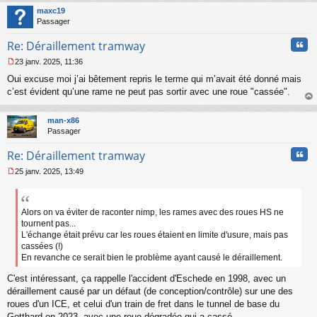
t
maxc19
Passager
Cita
Re: Déraillement tramway
23 janv. 2025, 11:36
M
Oui excuse moi j’ai bêtement repris le terme qui m’avait été donné mais
e
s
c’est évident qu’une rame ne peut pas sortir avec une roue "cassée".
s
au
a
t
man-x86
g
Passager
e
n
Cita
Re: Déraillement tramway
o
n
25 janv. 2025, 13:49
l
M
u
e
s
s
Alors on va éviter de raconter nimp, les rames avec des roues HS ne
a
tournent pas...
g
L'échange était prévu car les roues étaient en limite d'usure, mais pas
e
cassées (!)
n
En revanche ce serait bien le problème ayant causé le déraillement.
o
n
C'est intéressant, ça rappelle l'accident d'Eschede en 1998, avec un
l
déraillement causé par un défaut (de conception/contrôle) sur une des
u
roues d'un ICE, et celui d'un train de fret dans le tunnel de base du
Gotthard en 2023, avec une roue dégradée qui a cassé.