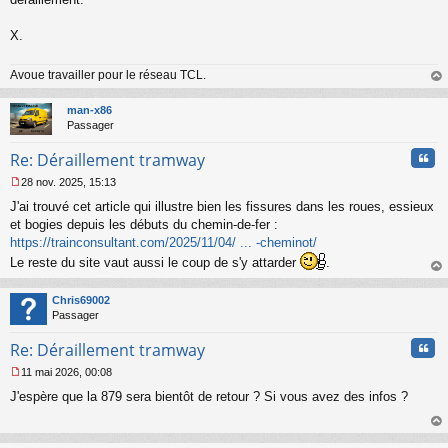
X.
Avoue travailler pour le réseau TCL.
au
t
man-x86
Passager
Cita
Re: Déraillement tramway
28 nov. 2025, 15:13
M
J'ai trouvé cet article qui illustre bien les fissures dans les roues, essieux
e
s
et bogies depuis les débuts du chemin-de-fer :
s
https://trainconsultant.com/2025/11/04/ ... -cheminot/
a
Le reste du site vaut aussi le coup de s'y attarder
.
g
au
e
t
n
Chris69002
o
Passager
n
l
Cita
Re: Déraillement tramway
u
11 mai 2026, 00:08
M
J'espère que la 879 sera bientôt de retour ? Si vous avez des infos ?
e
s
s
au
a