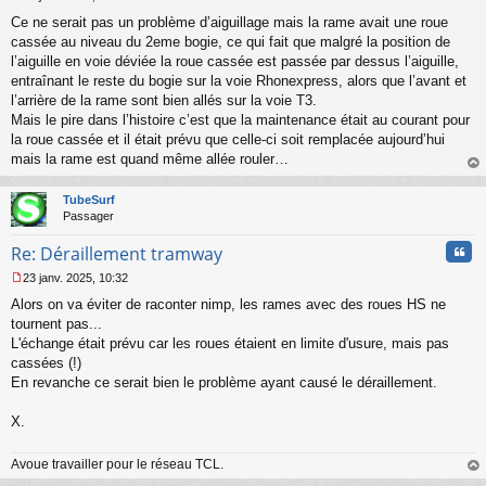
M
Ce ne serait pas un problème d’aiguillage mais la rame avait une roue
e
s
cassée au niveau du 2eme bogie, ce qui fait que malgré la position de
s
l’aiguille en voie déviée la roue cassée est passée par dessus l’aiguille,
a
entraînant le reste du bogie sur la voie Rhonexpress, alors que l’avant et
g
l’arrière de la rame sont bien allés sur la voie T3.
e
Mais le pire dans l’histoire c’est que la maintenance était au courant pour
n
o
la roue cassée et il était prévu que celle-ci soit remplacée aujourd’hui
n
mais la rame est quand même allée rouler…
l
au
u
t
TubeSurf
Passager
Cita
Re: Déraillement tramway
23 janv. 2025, 10:32
M
Alors on va éviter de raconter nimp, les rames avec des roues HS ne
e
s
tournent pas...
s
L'échange était prévu car les roues étaient en limite d'usure, mais pas
a
cassées (!)
g
En revanche ce serait bien le problème ayant causé le déraillement.
e
n
o
X.
n
l
Avoue travailler pour le réseau TCL.
u
au