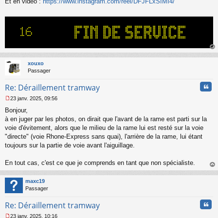
Et en vidéo :
https://www.instagram.com/reel/DFJFLxSIMI4/
n
l
u
au
t
xouxo
Passager
Cita
Re: Déraillement tramway
23 janv. 2025, 09:56
M
Bonjour,
e
s
à en juger par les photos, on dirait que l'avant de la rame est parti sur la
s
voie d'évitement, alors que le milieu de la rame lui est resté sur la voie
a
"directe" (voie Rhone-Express sans quai), l'arrière de la rame, lui étant
g
toujours sur la partie de voie avant l'aiguillage.
e
n
o
En tout cas, c'est ce que je comprends en tant que non spécialiste.
n
au
l
t
maxc19
u
Passager
Cita
Re: Déraillement tramway
23 janv. 2025, 10:16