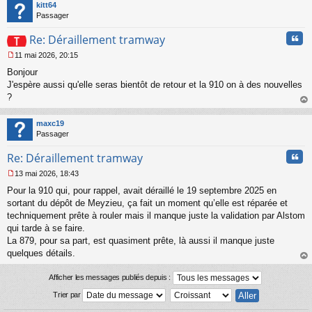
t
kitt64
g
Passager
e
n
Cita
Re: Déraillement tramway
o
n
11 mai 2026, 20:15
l
M
u
Bonjour
e
s
J'espère aussi qu'elle seras bientôt de retour et la 910 on à des nouvelles
s
?
a
au
g
t
maxc19
e
Passager
n
o
Cita
Re: Déraillement tramway
n
l
13 mai 2026, 18:43
u
M
Pour la 910 qui, pour rappel, avait déraillé le 19 septembre 2025 en
e
s
sortant du dépôt de Meyzieu, ça fait un moment qu’elle est réparée et
s
techniquement prête à rouler mais il manque juste la validation par Alstom
a
qui tarde à se faire.
g
La 879, pour sa part, est quasiment prête, là aussi il manque juste
e
quelques détails.
n
o
au
n
t
Afficher les messages publiés depuis :
l
Trier par
u