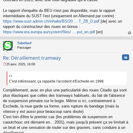
Le rapport d'enquête du BEU n'est pas disponible, mais le rapport
intermédiaire du SUST l'est (uniquement en Allemand par contre) :
https://www.sust.admin.ch/inhalte/BS/20 ... T_ZB_D.pdf
[de] avec un
rapport du constructeur des roues en bonus :
https://www.era.europa.eu/system/files/ ... put_en.pdf
[en]
au
t
TubeSurf
Passager
Cita
Re: Déraillement tramway
25 janv. 2025, 16:08
M
e
s
s
C'est intéressant, ça rappelle l'accident d'Eschede en 1998
a
Complètement, avec en plus une particularité des roues Citadis qui sont
g
e
plus élastiques que celles des tramways habituels, du fait de l'absence
n
de suspension primaire sur le bogie. Même si ici, contrairement à
o
Eschede, la roue garde sa forme, sans rupture du bandage (mais la
n
vitesse y est aussi pour beaucoup sans doute)
l
C'est loin d'être le premier cas (les problèmes de suspension en
u
caoutchouc ont démarré en... 2001), mais jusqu'à présent ça se limitait à
un bruit et une sensation de rouler sur des graviers, sans conduire à un
déraillement.