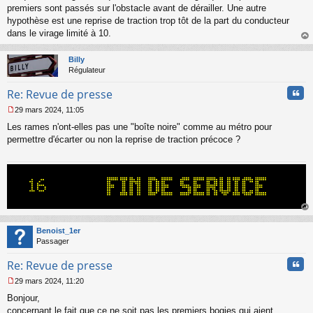
g
premiers sont passés sur l'obstacle avant de dérailler. Une autre
e
hypothèse est une reprise de traction trop tôt de la part du conducteur
n
o
dans le virage limité à 10.
n
au
l
t
Billy
u
Régulateur
Cita
Re: Revue de presse
29 mars 2024, 11:05
M
Les rames n'ont-elles pas une "boîte noire" comme au métro pour
e
s
permettre d'écarter ou non la reprise de traction précoce ?
s
a
g
e
n
o
n
au
l
t
Benoist_1er
u
Passager
Cita
Re: Revue de presse
29 mars 2024, 11:20
M
Bonjour,
e
s
concernant le fait que ce ne soit pas les premiers bogies qui aient