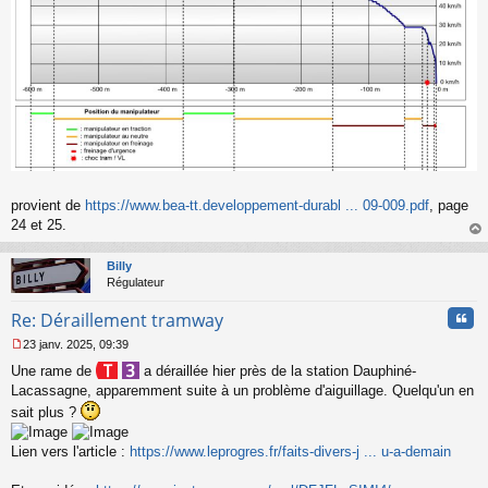
provient de
https://www.bea-tt.developpement-durabl ... 09-009.pdf
, page
24 et 25.
au
t
Billy
Régulateur
Cita
Re: Déraillement tramway
23 janv. 2025, 09:39
M
Une rame de
a déraillée hier près de la station Dauphiné-
e
s
Lacassagne, apparemment suite à un problème d'aiguillage. Quelqu'un en
s
sait plus ?
a
g
Lien vers l'article :
https://www.leprogres.fr/faits-divers-j ... u-a-demain
e
n
o