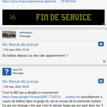
s
https://actu.fr/auvergne-rhone-alpes/de ... 76739.html
s
a
g
e
n
o
n
au
l
t
métrolyon
u
Passager
Cita
Re: Revue de presse
29 mars 2024, 07:18
M
Du ballast déposé sur des rails apparemment ?
e
s
s
au
a
t
maxc19
g
Passager
e
n
Cita
Re: Revue de presse
o
n
29 mars 2024, 09:34
l
M
u
C'est la 903 qui a déraillé ici exactement :
e
s
https://www.google.fr/maps/@45.773423,4 ... &entry=ttu
possiblement à
s
cause de ballast dans la gorge du rail au niveau de la traversée routière.
a
Ce qui est étrange c'est que c'est le dernier bogie qui est parti donc les 3