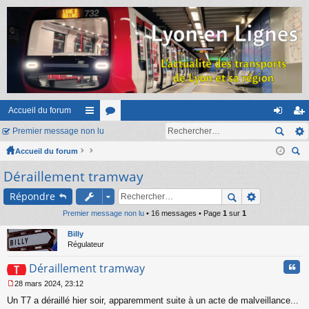
Accueil du forum
Premier message non lu
ac
or
on
ns
Accueil du forum
co
u
ne
cri
ec
Déraillement tramway
ur
m
xi
pti
her
ci
s
on
on
Répondre
ch
er
Premier message non lu
s
• 16 messages • Page
1
sur
1
Billy
Régulateur
Cita
Déraillement tramway
28 mars 2024, 23:12
M
Un T7 a déraillé hier soir, apparemment suite à un acte de malveillance...
e