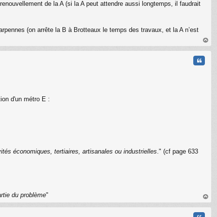
renouvellement de la A (si la A peut attendre aussi longtemps, il faudrait
Charpennes (on arrête la B à Brotteaux le temps des travaux, et la A n’est
au
t
Citati
tion d'un métro E :
ités économiques, tertiaires, artisanales ou industrielles
." (cf page 633
C
artie du problème
"
au
t
Citati