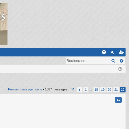
R
A
on
ns
Q
ne
cri
xi
pti
on
on
Premier message non lu
• 1087 messages
1
…
18
19
20
21
22
Citati