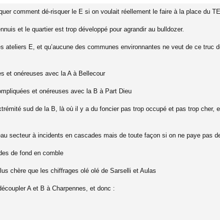
uer comment dé-risquer le E si on voulait réellement le faire à la place du TEO
uis et le quartier est trop développé pour agrandir au bulldozer.
 des ateliers E, et qu’aucune des communes environnantes ne veut de ce truc d
s et onéreuses avec la A à Bellecour
compliquées et onéreuses avec la B à Part Dieu
trémité sud de la B, là où il y a du foncier pas trop occupé et pas trop cher, e
au secteur à incidents en cascades mais de toute façon si on ne paye pas des
des de fond en comble
s chère que les chiffrages olé olé de Sarselli et Aulas
écoupler A et B à Charpennes, et donc :