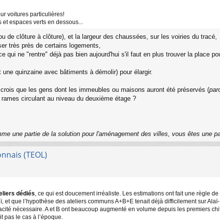
ur voitures particulières!
es et espaces verts en dessous...
u de clôture à clôture), et la largeur des chaussées, sur les voiries du tracé,
er très près de certains logements,
 qui ne "rentre" déjà pas bien aujourd'hui s'il faut en plus trouver la place pou
t une quinzaine avec bâtiments à démolir) pour élargir.
 je crois que les gens dont les immeubles ou maisons auront été préservés (
par
s rames circulant au niveau du deuxième étage ?
me une partie de la solution pour l'aménagement des villes, vous êtes une p
onnais (TEOL)
eliers dédiés
, ce qui est doucement irréaliste. Les estimations ont fait une règle de t
, et que l’hypothèse des ateliers communs A+B+E tenait déjà difficilement sur Alaï-B
pacité nécessaire. A et B ont beaucoup augmenté en volume depuis les premiers chif
t pas le cas à l’époque.