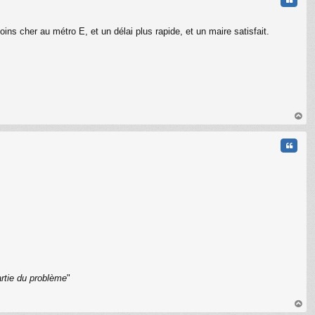
ins cher au métro E, et un délai plus rapide, et un maire satisfait.
au
t
Citati
artie du problème
"
C
au