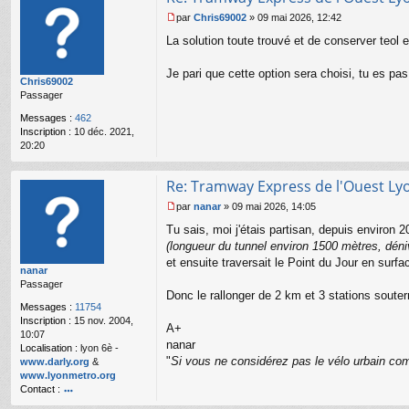
a
n
par
Chris69002
»
09 mai 2026, 12:42
M
ar
La solution toute trouvé et de conserver teol 
e
s
s
Je pari que cette option sera choisi, tu es pa
Chris69002
a
Passager
g
e
Messages :
462
n
Inscription :
10 déc. 2021,
o
20:20
n
l
u
Re: Tramway Express de l'Ouest Ly
par
nanar
»
09 mai 2026, 14:05
M
Tu sais, moi j'étais partisan, depuis environ 
e
s
(longueur du tunnel environ 1500 mètres, dén
s
et ensuite traversait le Point du Jour en surfac
nanar
a
Passager
g
Donc le rallonger de 2 km et 3 stations soute
e
Messages :
11754
n
Inscription :
15 nov. 2004,
o
A+
10:07
n
nanar
Localisation :
lyon 6è -
l
"
Si vous ne considérez pas le vélo urbain com
www.darly.org
&
u
www.lyonmetro.org
Contact :
o