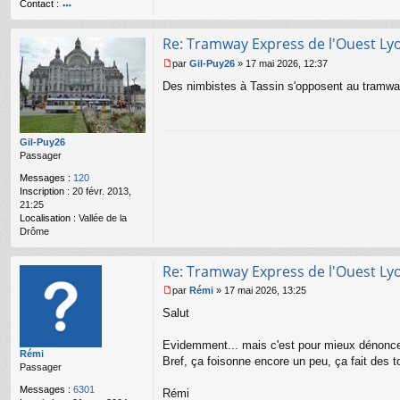
Contact :
u
o
nt
Re: Tramway Express de l'Ouest Ly
ac
te
par
Gil-Puy26
»
17 mai 2026, 12:37
r
M
Des nimbistes à Tassin s'opposent au tramway 
R
e
é
s
m
s
i
a
g
Gil-Puy26
e
Passager
n
Messages :
120
o
Inscription :
20 févr. 2013,
n
21:25
l
Localisation :
Vallée de la
u
Drôme
Re: Tramway Express de l'Ouest Ly
par
Rémi
»
17 mai 2026, 13:25
M
Salut
e
s
s
Evidemment... mais c'est pour mieux dénoncer
Rémi
a
Bref, ça foisonne encore un peu, ça fait des tou
Passager
g
e
Messages :
6301
Rémi
n