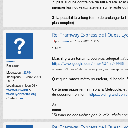
2. plus aucune contrainte de taille d’atelier e
prioriser les nouveaux ateliers sur le reste du 
3. la possibilité à long terme de prolonger la 
plus couplée)
Re: Tramway Express de l'Ouest Ly
par
nanar
»
07 mai 2026, 18:55
M
Salut,
e
s
s
Mais
il y a
un terrain à peu près adéquat à Ala
nanar
a
https://www.google.com/maps/@45.749986,
Passager
g
Je crois qu'il était d'ailleurs prévu pour garer quelques 
e
Messages :
11754
n
Inscription :
15 nov. 2004,
o
Quelques rames métro pourraient, si besoin, êtr
10:07
n
Localisation :
lyon 6è -
l
Ce terrain appartient sjmsb à la Métropole; et 
www.darly.org
&
u
www.lyonmetro.org
du document en lien :
https://pluh.grandlyon
Contact :
o
A+
nt
nanar
ac
"
Si vous ne considérez pas le vélo urbain com
te
r
n
Re: Tramway Express de l'Ouest Ly