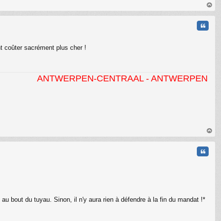
C
au
t
Citati
t coûter sacrément plus cher !
ANTWERPEN-CENTRAAL - ANTWERPEN BERCHEM- M
au
t
Citati
e au bout du tuyau. Sinon, il n'y aura rien à défendre à la fin du mandat !*