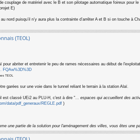
t de couplage de matériel avec le B et son pilotage automatique foireux pour le 
projet E)
B au nord puisqu’il n’y aura plus la contrainte d’arrêter A et B si on touche à 
onnais (TEOL)
ï pour abriter et entretenir le peu de rames nécessaires au début de l'exploita
 ... FQAw%3D%3D
rames TEOL
e garées sur une voie dans le tunnel reliant le terrain à la station Alaï.
il est classé UEi2 au PLU-H, c'est à dire "...
espaces qui accueillent des activ
.com/data/pdf_generaux/REGLE.pdf
)
me une partie de la solution pour l'aménagement des villes, vous êtes une p
onnais (TEOL)