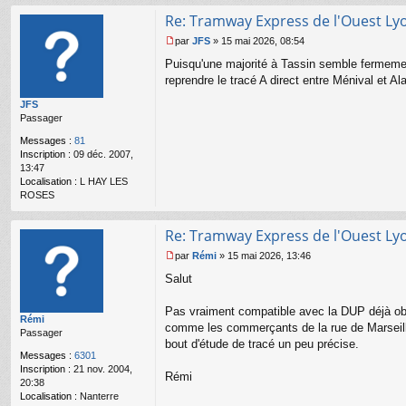
nt
Re: Tramway Express de l'Ouest Ly
ac
te
par
JFS
»
15 mai 2026, 08:54
r
M
Puisqu'une majorité à Tassin semble fermement
n
e
a
s
reprendre le tracé A direct entre Ménival et A
n
s
JFS
ar
a
Passager
g
e
Messages :
81
n
Inscription :
09 déc. 2007,
o
13:47
n
Localisation :
L HAY LES
l
ROSES
u
Re: Tramway Express de l'Ouest Ly
par
Rémi
»
15 mai 2026, 13:46
M
Salut
e
s
s
Pas vraiment compatible avec la DUP déjà obte
Rémi
a
comme les commerçants de la rue de Marseille
Passager
g
bout d'étude de tracé un peu précise.
e
Messages :
6301
n
Inscription :
21 nov. 2004,
o
Rémi
20:38
n
Localisation :
Nanterre
l