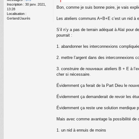
n
Inscription :
30 janv. 2021,
o
Bon, comme je suis bonne poire, je vais expliq
13:28
n
Localisation :
l
Les ateliers communs A+B+E c’est un nid à enn
Gerland/Jaurès
u
S’il n’y a pas de terrain adéquat à Alaï pour
pourrait :
1. abandonner les interconnexions compliquée
2. mettre l’argent dans des interconnexions 
3. construire de nouveaux ateliers B + E à l’ex
cher si nécessaire.
Évidemment ça ferait de la Part Dieu le nouve
Évidemment ça demanderait de revoir les étu
Évidemment ça reste une solution merdique plu
Mais avec comme avantage la possibilité de d
1. un nid à ennuis de moins