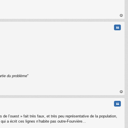
C
au
t
Citati
artie du problème
"
C
au
t
Citati
e l’ouest » fait très faux, et très peu représentative de la population,
 qui a écrit ces lignes n’habite pas outre-Fourvière…