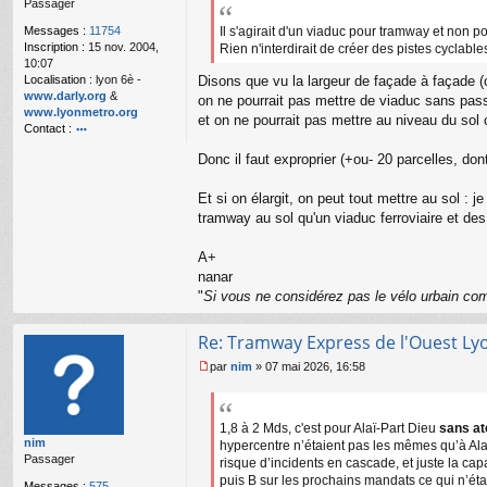
Passager
g
e
Messages :
11754
Il s'agirait d'un viaduc pour tramway et non po
n
Inscription :
15 nov. 2004,
Rien n'interdirait de créer des pistes cyclabl
o
10:07
n
Localisation :
lyon 6è -
Disons que vu la largeur de façade à façade (o
l
www.darly.org
&
on ne pourrait pas mettre de viaduc sans pass
u
www.lyonmetro.org
et on ne pourrait pas mettre au niveau du sol ce
Contact :
o
Donc il faut exproprier (+ou- 20 parcelles, don
nt
ac
te
Et si on élargit, on peut tout mettre au sol :
r
tramway au sol qu'un viaduc ferroviaire et de
n
a
A+
n
nanar
ar
"
Si vous ne considérez pas le vélo urbain com
Re: Tramway Express de l'Ouest Ly
par
nim
»
07 mai 2026, 16:58
M
e
s
s
1,8 à 2 Mds, c'est pour Alaï-Part Dieu
sans at
nim
a
hypercentre n’étaient pas les mêmes qu’à Alaï
Passager
g
risque d’incidents en cascade, et juste la ca
e
puis B sur les prochains mandats ce qui n’étai
Messages :
575