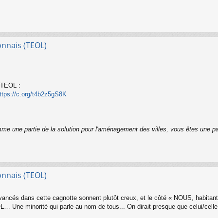
onnais (TEOL)
t TEOL :
ttps://c.org/t4b2z5gS8K
me une partie de la solution pour l'aménagement des villes, vous êtes une p
onnais (TEOL)
ancés dans cette cagnotte sonnent plutôt creux, et le côté « NOUS, habitants d
L… Une minorité qui parle au nom de tous... On dirait presque que celui/celle