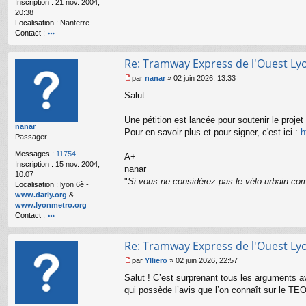
Inscription :
21 nov. 2004,
o
20:38
n
Localisation :
Nanterre
l
Contact :
u
o
nt
Re: Tramway Express de l'Ouest Ly
ac
te
par
nanar
»
02 juin 2026, 13:33
r
M
Salut
R
e
é
s
m
s
Une pétition est lancée pour soutenir le proje
nanar
i
a
Pour en savoir plus et pour signer, c'est ici :
h
Passager
g
e
Messages :
11754
A+
n
Inscription :
15 nov. 2004,
o
nanar
10:07
n
"
Si vous ne considérez pas le vélo urbain com
Localisation :
lyon 6è -
l
www.darly.org
&
u
www.lyonmetro.org
Contact :
o
nt
Re: Tramway Express de l'Ouest Ly
ac
te
par
Ylliero
»
02 juin 2026, 22:57
r
M
Salut ! C’est surprenant tous les arguments av
n
e
a
s
qui possède l’avis que l’on connaît sur le TEO
n
s