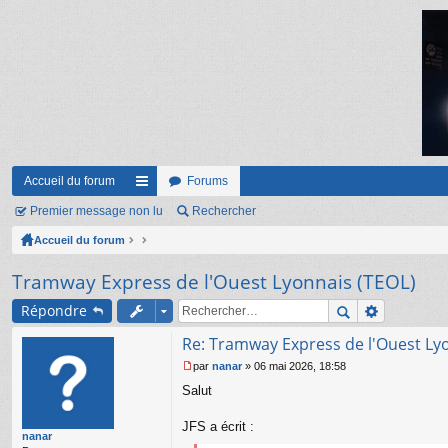
Accueil du forum
Forums
Premier message non lu
ac
Rechercher
Accueil du forum
co
ur
Tramway Express de l'Ouest Lyonnais (TEOL)
ci
Répondre
s
Re: Tramway Express de l'Ouest Ly
par
nanar
»
06 mai 2026, 18:58
M
Salut
e
s
s
JFS a écrit :
nanar
a