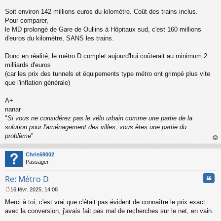
u
Soit environ 142 millions euros du kilomètre. Coût des trains inclus.
Pour comparer,
le MD prolongé de Gare de Oullins à Hôpitaux sud, c'est 160 millions
d'euros du kilomètre, SANS les trains.
Donc en réalité, le métro D complet aujourd'hui coûterait au minimum 2
milliards d'euros
(car les prix des tunnels et équipements type métro ont grimpé plus vite
que l'inflation générale)
A+
nanar
"
Si vous ne considérez pas le vélo urbain comme une partie de la
solution pour l'aménagement des villes, vous êtes une partie du
problème
"
au
t
Chris69002
Passager
Cita
Re: Métro D
16 févr. 2025, 14:08
M
Merci à toi, c'est vrai que c'était pas évident de connaître le prix exact
e
s
avec la conversion, j'avais fait pas mal de recherches sur le net, en vain.
s