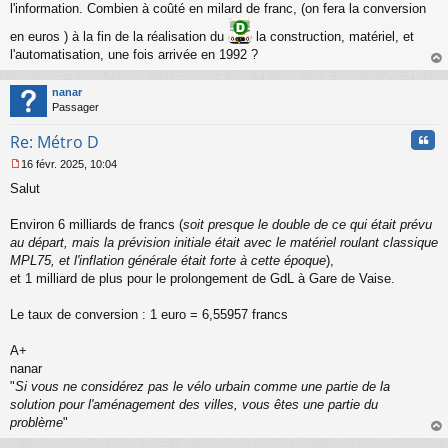
l'information. Combien à coûté en milard de franc, (on fera la conversion
en euros ) à la fin de la réalisation du
la construction, matériel, et
l'automatisation, une fois arrivée en 1992 ?
au
t
nanar
Passager
Cita
Re: Métro D
16 févr. 2025, 10:04
M
Salut
e
s
s
Environ 6 milliards de francs (
soit presque le double de ce qui était prévu
a
au départ, mais la prévision initiale était avec le matériel roulant classique
g
MPL75, et l'inflation générale était forte à cette époque
),
e
et 1 milliard de plus pour le prolongement de GdL à Gare de Vaise.
n
o
n
Le taux de conversion : 1 euro = 6,55957 francs
l
u
A+
nanar
"
Si vous ne considérez pas le vélo urbain comme une partie de la
solution pour l'aménagement des villes, vous êtes une partie du
problème
"
au