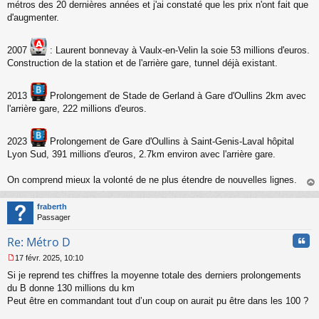
s
métros des 20 dernières années et j'ai constaté que les prix n'ont fait que
s
d'augmenter.
a
g
e
2007
: Laurent bonnevay à Vaulx-en-Velin la soie 53 millions d'euros.
n
Construction de la station et de l'arrière gare, tunnel déjà existant.
o
n
l
2013
Prolongement de Stade de Gerland à Gare d'Oullins 2km avec
u
l'arrière gare, 222 millions d'euros.
2023
Prolongement de Gare d'Oullins à Saint-Genis-Laval hôpital
Lyon Sud, 391 millions d'euros, 2.7km environ avec l'arrière gare.
On comprend mieux la volonté de ne plus étendre de nouvelles lignes.
au
t
fraberth
Passager
Cita
Re: Métro D
17 févr. 2025, 10:10
M
Si je reprend tes chiffres la moyenne totale des derniers prolongements
e
s
du B donne 130 millions du km
s
Peut être en commandant tout d’un coup on aurait pu être dans les 100 ?
a