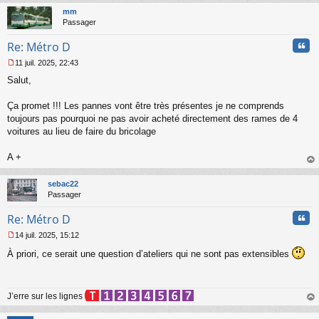
g
t
mm
e
Passager
n
o
Cita
Re: Métro D
n
l
11 juil. 2025, 22:43
u
M
Salut,
e
s
s
Ça promet !!! Les pannes vont être très présentes je ne comprends
a
toujours pas pourquoi ne pas avoir acheté directement des rames de 4
g
voitures au lieu de faire du bricolage
e
n
o
A +
n
au
l
t
sebac22
u
Passager
Cita
Re: Métro D
14 juil. 2025, 15:12
M
À priori, ce serait une question d’ateliers qui ne sont pas extensibles
e
s
s
a
J’erre sur les lignes
g
e
au
n
t