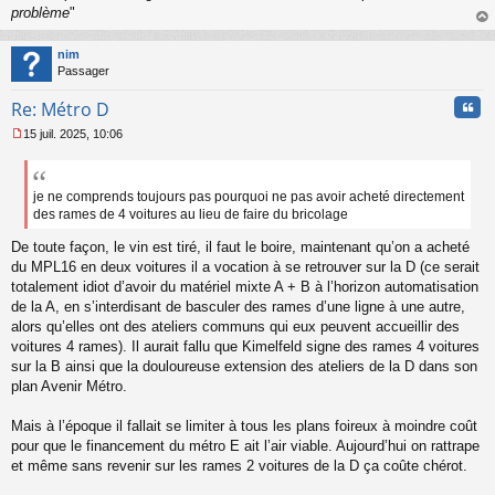
problème
"
au
t
nim
Passager
Cita
Re: Métro D
15 juil. 2025, 10:06
M
e
s
s
je ne comprends toujours pas pourquoi ne pas avoir acheté directement
a
des rames de 4 voitures au lieu de faire du bricolage
g
e
De toute façon, le vin est tiré, il faut le boire, maintenant qu’on a acheté
n
du MPL16 en deux voitures il a vocation à se retrouver sur la D (ce serait
o
totalement idiot d’avoir du matériel mixte A + B à l’horizon automatisation
n
de la A, en s’interdisant de basculer des rames d’une ligne à une autre,
l
alors qu’elles ont des ateliers communs qui eux peuvent accueillir des
u
voitures 4 rames). Il aurait fallu que Kimelfeld signe des rames 4 voitures
sur la B ainsi que la douloureuse extension des ateliers de la D dans son
plan Avenir Métro.
Mais à l’époque il fallait se limiter à tous les plans foireux à moindre coût
pour que le financement du métro E ait l’air viable. Aujourd’hui on rattrape
et même sans revenir sur les rames 2 voitures de la D ça coûte chérot.