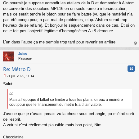
On pourrait je suppose agrandir les ateliers de la D et demander à Alstom
de convertir des doublons MPL16 en un seule rame à intercirculation,
mais ce serait tendre le bâton pour se faire battre (vu que le matériel n’a
pas été conçu pour, a pas mal de problèmes, et qu’Alstom serait trop
heureux de se refaire). Et bonjour le séquencement dans ce cas. Et si on
ne le fait pas l’objectif légitime d’homogénéiser A+B demeure.
L’un dans l’autre ça me semble trop tard pour revenir en arrière.
au
t
Jules
Passager
Cita
Re: Métro D
21 juil. 2025, 11:14
M
Salut,
e
s
s
a
Mais à l’époque il fallait se limiter à tous les plans foireux à moindre
g
coût pour que le financement du métro E ait l’air viable.
e
n
J'avoue que je n'avais jamais vu la chose sous cet angle, ça m'était sorti
o
de l'esprit.
n
A voir si c'est réellement plausible mais bon point, Nim.
l
u
Chocolatine