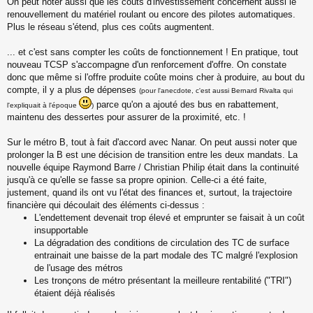
On peut noter aussi que les coûts d'investissement concernent aussi le
renouvellement du matériel roulant ou encore des pilotes automatiques.
Plus le réseau s'étend, plus ces coûts augmentent.
... et c'est sans compter les coûts de fonctionnement ! En pratique, tout
nouveau TCSP s'accompagne d'un renforcement d'offre. On constate
donc que même si l'offre produite coûte moins cher à produire, au bout du
compte, il y a plus de dépenses
(pour l'anecdote, c'est aussi Bernard Rivalta qui
parce qu'on a ajouté des bus en rabattement,
l'expliquait à l'époque
)
maintenu des dessertes pour assurer de la proximité, etc. !
Sur le métro B, tout à fait d'accord avec Nanar. On peut aussi noter que
prolonger la B est une décision de transition entre les deux mandats. La
nouvelle équipe Raymond Barre / Christian Philip était dans la continuité
jusqu'à ce qu'elle se fasse sa propre opinion. Celle-ci a été faite,
justement, quand ils ont vu l'état des finances et, surtout, la trajectoire
financière qui découlait des éléments ci-dessus :
L'endettement devenait trop élevé et emprunter se faisait à un coût
insupportable
La dégradation des conditions de circulation des TC de surface
entrainait une baisse de la part modale des TC malgré l'explosion
de l'usage des métros
Les tronçons de métro présentant la meilleure rentabilité ("TRI")
étaient déjà réalisés