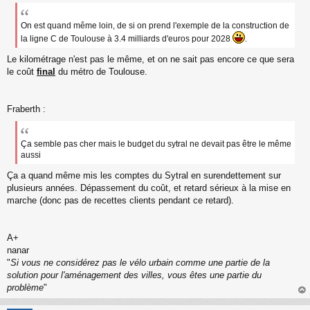
s
s
a
On est quand même loin, de si on prend l'exemple de la construction de
g
la ligne C de Toulouse à 3.4 milliards d'euros pour 2028
.
e
n
Le kilométrage n'est pas le même, et on ne sait pas encore ce que sera
o
le coût
final
du métro de Toulouse.
n
l
u
Fraberth :
Ça semble pas cher mais le budget du sytral ne devait pas être le même
aussi
Ça a quand même mis les comptes du Sytral en surendettement sur
plusieurs années. Dépassement du coût, et retard sérieux à la mise en
marche (donc pas de recettes clients pendant ce retard).
A+
nanar
"
Si vous ne considérez pas le vélo urbain comme une partie de la
solution pour l'aménagement des villes, vous êtes une partie du
problème
"
au