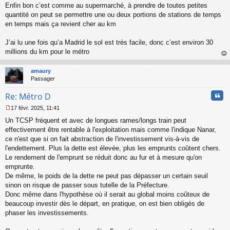
g
Enfin bon c’est comme au supermarché, à prendre de toutes petites
e
quantité on peut se permettre une ou deux portions de stations de temps
n
o
en temps mais ça revient cher au km
n
l
J’ai lu une fois qu’a Madrid le sol est très facile, donc c’est environ 30
u
millions du km pour le métro
au
t
amaury
Passager
Cita
Re: Métro D
17 févr. 2025, 11:41
M
Un TCSP fréquent et avec de longues rames/longs train peut
e
s
effectivement être rentable à l'exploitation mais comme l'indique Nanar,
s
ce n'est que si on fait abstraction de l'investissement vis-à-vis de
a
l'endettement. Plus la dette est élevée, plus les emprunts coûtent chers.
g
Le rendement de l'emprunt se réduit donc au fur et à mesure qu'on
e
emprunte.
n
o
De même, le poids de la dette ne peut pas dépasser un certain seuil
n
sinon on risque de passer sous tutelle de la Préfecture.
l
Donc même dans l'hypothèse où il serait au global moins coûteux de
u
beaucoup investir dès le départ, en pratique, on est bien obligés de
phaser les investissements.