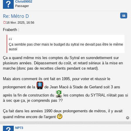
t
Chris69002
Passager
Cita
Re: Métro D
16 févr. 2025, 16:56
M
Fraberth :
e
s
s
a
Ça semble pas cher mais le budget du sytral ne devait pas être le même
g
aussi
e
n
Ça a quand même mis les comptes du Sytral en surendettement sur
o
plusieurs années. Dépassement du coût, et retard sérieux à la mise en
n
marche (donc pas de recettes clients pendant ce retard).
l
u
Mais alors comment ils ont fait en 1995, pour voter et réussir le
prolongement de la
de Jean Macé à Stade de Gerland soit 3 ans
après la fin de construction du
les comptes du SYTRAL n'était pas si
à sec que ça, je comprends pas ??
Ça fait dans les années 1990 deux prolongements de métros, il y avait
quand même encore de l'argent
au
t
NP73