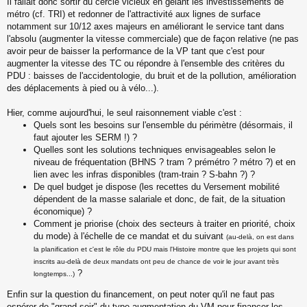
Il fallait donc sortir du cercle vicieux en gelant les investissements de
métro (cf. TRI) et redonner de l'attractivité aux lignes de surface
notamment sur 10/12 axes majeurs en améliorant le service tant dans
l'absolu (augmenter la vitesse commerciale) que de façon relative (ne pas
avoir peur de baisser la performance de la VP tant que c'est pour
augmenter la vitesse des TC ou répondre à l'ensemble des critères du
PDU : baisses de l'accidentologie, du bruit et de la pollution, amélioration
des déplacements à pied ou à vélo...).
Hier, comme aujourd'hui, le seul raisonnement viable c'est :
Quels sont les besoins sur l'ensemble du périmètre (désormais, il
faut ajouter les SERM !) ?
Quelles sont les solutions techniques envisageables selon le
niveau de fréquentation (BHNS ? tram ? prémétro ? métro ?) et en
lien avec les infras disponibles (tram-train ? S-bahn ?) ?
De quel budget je dispose (les recettes du Versement mobilité
dépendent de la masse salariale et donc, de fait, de la situation
économique) ?
Comment je priorise (choix des secteurs à traiter en priorité, choix
du mode) à l'échelle de ce mandat et du suivant
(au-delà, on est dans
la planification et c'est le rôle du PDU mais l'Histoire montre que les projets qui sont
inscrits au-delà de deux mandats ont peu de chance de voir le jour avant très
?
longtemps...)
Enfin sur la question du financement, on peut noter qu'il ne faut pas
espérer de "grand soir" du type augmentation du VM pour financer les