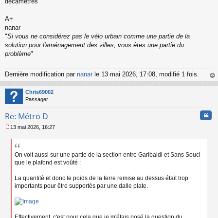
décamètres
l
u
A+
nanar
"
Si vous ne considérez pas le vélo urbain comme une partie de la
solution pour l'aménagement des villes, vous êtes une partie du
problème
"
Dernière modification par
nanar
le 13 mai 2026, 17:08, modifié 1 fois.
au
t
Chris69002
Passager
Cita
Re: Métro D
13 mai 2026, 16:27
M
e
s
s
On voit aussi sur une partie de la section entre Garibaldi et Sans Souci
a
que le plafond est voûté :
g
e
La quantité et donc le poids de la terre remise au dessus était trop
n
importants pour être supportés par une dalle plate.
o
n
l
u
Effectivement, c'est pour cela que je m'étais posé la question du