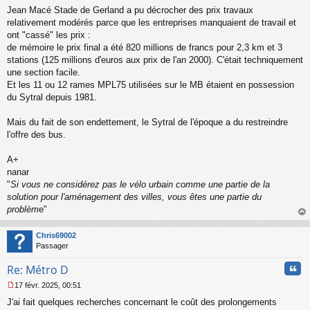
Jean Macé Stade de Gerland a pu décrocher des prix travaux
relativement modérés parce que les entreprises manquaient de travail et
ont "cassé" les prix :
de mémoire le prix final a été 820 millions de francs pour 2,3 km et 3
stations (125 millions d'euros aux prix de l'an 2000). C'était techniquement
une section facile.
Et les 11 ou 12 rames MPL75 utilisées sur le MB étaient en possession
du Sytral depuis 1981.
Mais du fait de son endettement, le Sytral de l'époque a du restreindre
l'offre des bus.
A+
nanar
"
Si vous ne considérez pas le vélo urbain comme une partie de la
solution pour l'aménagement des villes, vous êtes une partie du
problèm
e"
au
t
Chris69002
Passager
Cita
Re: Métro D
17 févr. 2025, 00:51
M
J'ai fait quelques recherches concernant le coût des prolongements
e