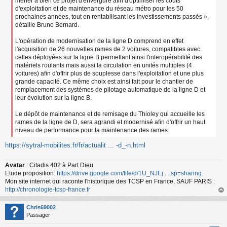
mener à bien ce projet d'envergure afin d'optimiser les coûts
d'exploitation et de maintenance du réseau métro pour les 50
prochaines années, tout en rentabilisant les investissements passés »,
détaille Bruno Bernard.
L'opération de modernisation de la ligne D comprend en effet
l'acquisition de 26 nouvelles rames de 2 voitures, compatibles avec
celles déployées sur la ligne B permettant ainsi l'interopérabilité des
matériels roulants mais aussi la circulation en unités multiples (4
voitures) afin d'offrir plus de souplesse dans l'exploitation et une plus
grande capacité. Ce même choix est ainsi fait pour le chantier de
remplacement des systèmes de pilotage automatique de la ligne D et
leur évolution sur la ligne B.
Le dépôt de maintenance et de remisage du Thioley qui accueille les
rames de la ligne de D, sera agrandi et modernisé afin d'offrir un haut
niveau de performance pour la maintenance des rames.
https://sytral-mobilites.fr/fr/actualit ... -d_-n.html
Avatar
: Citadis 402 à Part Dieu
Etude proposition:
https://drive.google.com/file/d/1U_NJEj ... sp=sharing
Mon site internet qui raconte l'historique des TCSP en France, SAUF PARIS :
http://chronologie-tcsp-france.fr
au
t
Chris69002
Passager