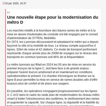
10 juil. 2025, 16:37
M
e
s
Une nouvelle étape pour la modernisation du
s
a
métro D
g
e
Les marchés relatifs à la fourniture des futures rames de métro et à la
n
mise en œuvre d'automates de conduite ont été engagés par le conseil
o
n
d'administration de SYTRAL Mobilités
l
En 1974, les Lyonnais découvraient et adoptaient le métro qui a depuis
u
façonné la ville et la mobilité de tous. Le réseau compte aujourd'hui 4
lignes, 32km de voies et 42 stations. Ce mode de transport performant
représente chaque année plus de 200M de voyages sur le réseau des
transports en commun lyonnais soit 46% de la fréquentation.
Le métro lyonnais qui fêtait en 2024 les 50 ans de mise en service du
premier tronçon de la ligne C, doit faire face à de grands enjeux :
préparer l'avenir tout en améliorant et en maintenant en conditions
opérationnelles le présent. Ce chantier d'envergure se finalise sur la
ligne B pour permettre la mise en service de rames doubles afin d'offrir
toujours plus de confort et de place aux usagers.
En parallèle, les opérations s'engagent progressivement sur les lignes
A, C et D dans le cadre du vaste plan de modernisation du réseau métro
visant à traiter l'obsolescence des systèmes, le vieillissement des rames
et augmenter la capacité. Sur chaque ligne, la régularité et la fiabilité du