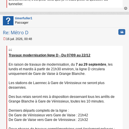
tunnelier.
au
t
timerfuller1
Passager
Cita
Re: Métro D
16 juil. 2026, 00:48
M
e
s
s
Travaux modernisation ligne D - Du 07/09 au 22/12
a
g
En raison de travaux de modernisation, du
7 au 29 septembre
, les
e
lundis et mardis à partir de 21h30 environ, la ligne D circulera
n
uniquement de Gare de Vaise à Grange Blanche.
o
n
Les stations de Laennec à Gare de Vénissieux ne seront plus
l
desservies.
u
Des bus relais seront mis à disposition desservant tous les arrêts de
Grange Blanche à Gare de Vénissieux, toutes les 10 minutes.
Derniers départs complets de la ligne :
De Gare de Vénissieux vers Gare de Vaise : 21h42
De Gare de Vaise vers Gare de Vénissieux : 21h32