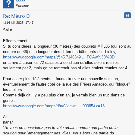
nanar
o
Passager
n
l
Cita
Re: Métro D
u
14 juil. 2025, 17:47
M
Salut
e
s
s
Effectivement.
a
Si tu considères la longueur (36 mètres) des doublets MPL85 (qui sont au
g
nombre de 36) et la longueur des différents bâtiments du Thioley,
e
https://www.google.com/maps/@45.7146349 ... FQAw%3D%3D
n
o
on arrive à caser les 72 caisses à condition qu'elles soient réunies
n
seulement par 2, mais ça ne rentrerait pas si elles étaient réunies par 4.
l
u
Pour caser plus d'éléments, il faudra trouver une nouvelle solution,
éventuellement de l'autre côté de la rue des Frères Amadeo, qui "bloque"
les ateliers..
Comme déjà dit il y a peu plus d'un an, je verrais bien un truc dans ce
genre :
https://www.google.com/maps/d/u/0/viewe ... 00085&z=18
A+
nanar
"
Si vous ne considérez pas le vélo urbain comme une partie de la
solution pour l'aménagement des villes, vous êtes une partie du