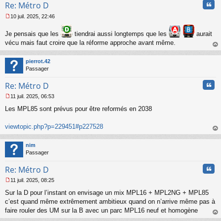
Cita
Re: Métro D
10 juil. 2025, 22:46
M
e
Je pensais que les
tiendrai aussi longtemps que les
aurait
s
vécu mais faut croire que la réforme approche avant même.
s
a
au
g
t
pierrot.42
e
Passager
n
o
Cita
Re: Métro D
n
l
11 juil. 2025, 06:53
M
u
Les MPL85 sont prévus pour être reformés en 2038
e
s
s
viewtopic.php?p=229451#p227528
a
au
g
t
nim
e
Passager
n
o
Cita
Re: Métro D
n
l
11 juil. 2025, 08:25
u
M
Sur la D pour l’instant on envisage un mix MPL16 + MPL2NG + MPL85
e
s
c’est quand même extrêmement ambitieux quand on n’arrive même pas à
s
faire rouler des UM sur la B avec un parc MPL16 neuf et homogène
a
au