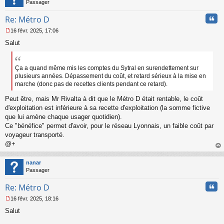
Passager
Cita
Re: Métro D
16 févr. 2025, 17:06
M
Salut
e
s
s
a
Ça a quand même mis les comptes du Sytral en surendettement sur
g
plusieurs années. Dépassement du coût, et retard sérieux à la mise en
e
marche (donc pas de recettes clients pendant ce retard).
n
o
Peut être, mais Mr Rivalta à dit que le Métro D était rentable, le coût
n
d'exploitation est inférieure à sa recette d'exploitation (la somme fictive
l
que lui amène chaque usager quotidien).
u
Ce "bénéfice" permet d'avoir, pour le réseau Lyonnais, un faible coût par
voyageur transporté.
@+
au
t
nanar
Passager
Cita
Re: Métro D
16 févr. 2025, 18:16
M
Salut
e
s