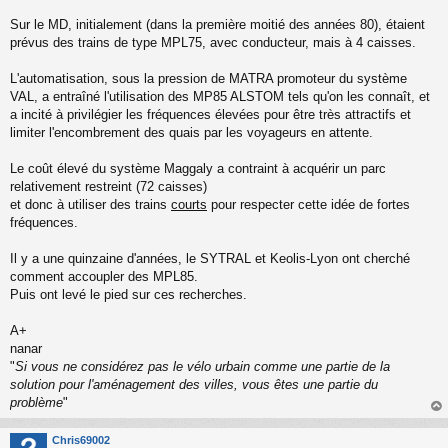
n
o
Sur le MD, initialement (dans la première moitié des années 80), étaient
n
prévus des trains de type MPL75, avec conducteur, mais à 4 caisses.
l
u
L'automatisation, sous la pression de MATRA promoteur du système
VAL, a entraîné l'utilisation des MP85 ALSTOM tels qu'on les connaît, et
a incité à privilégier les fréquences élevées pour être très attractifs et
limiter l'encombrement des quais par les voyageurs en attente.
Le coût élevé du système Maggaly a contraint à acquérir un parc
relativement restreint (72 caisses)
et donc à utiliser des trains
courts
pour respecter cette idée de fortes
fréquences.
Il y a une quinzaine d'années, le SYTRAL et Keolis-Lyon ont cherché
comment accoupler des MPL85.
Puis ont levé le pied sur ces recherches.
A+
nanar
"
Si vous ne considérez pas le vélo urbain comme une partie de la
solution pour l'aménagement des villes, vous êtes une partie du
problème
"
au
t
Chris69002