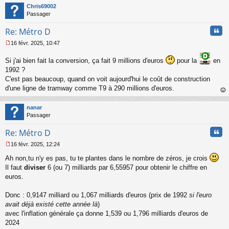
t
Chris69002
Passager
Cita
Re: Métro D
16 févr. 2025, 10:47
M
e
Si j'ai bien fait la conversion, ça fait 9 millions d'euros
pour la
en
s
1992 ?
s
C'est pas beaucoup, quand on voit aujourd'hui le coût de construction
a
g
d'une ligne de tramway comme T9 à 290 millions d'euros.
e
au
n
t
nanar
o
Passager
n
l
Cita
Re: Métro D
u
16 févr. 2025, 12:24
M
Ah non,tu n'y es pas, tu te plantes dans le nombre de zéros, je crois
e
s
Il faut
diviser
6 (ou 7) milliards par 6,55957 pour obtenir le chiffre en
s
euros.
a
g
Donc : 0,9147 milliard ou 1,067 milliards d'euros (prix de 1992
si l'euro
e
avait déjà existé cette année là
)
n
o
avec l'inflation générale ça donne 1,539 ou 1,796 milliards d'euros de
n
2024
l