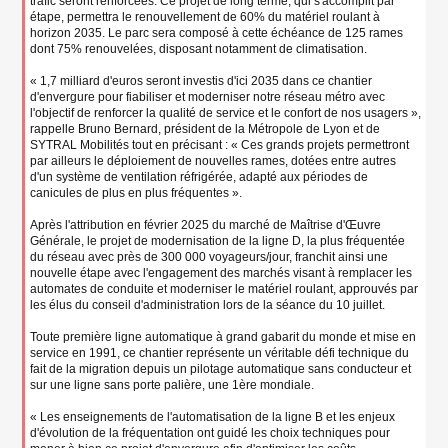
trafic seront renforcées. Ce projet de long terme, qui s'accomplit par
étape, permettra le renouvellement de 60% du matériel roulant à
horizon 2035. Le parc sera composé à cette échéance de 125 rames
dont 75% renouvelées, disposant notamment de climatisation.
« 1,7 milliard d'euros seront investis d'ici 2035 dans ce chantier
d'envergure pour fiabiliser et moderniser notre réseau métro avec
l'objectif de renforcer la qualité de service et le confort de nos usagers »,
rappelle Bruno Bernard, président de la Métropole de Lyon et de
SYTRAL Mobilités tout en précisant : « Ces grands projets permettront
par ailleurs le déploiement de nouvelles rames, dotées entre autres
d'un système de ventilation réfrigérée, adapté aux périodes de
canicules de plus en plus fréquentes ».
Après l'attribution en février 2025 du marché de Maîtrise d'Œuvre
Générale, le projet de modernisation de la ligne D, la plus fréquentée
du réseau avec près de 300 000 voyageurs/jour, franchit ainsi une
nouvelle étape avec l'engagement des marchés visant à remplacer les
automates de conduite et moderniser le matériel roulant, approuvés par
les élus du conseil d'administration lors de la séance du 10 juillet.
Toute première ligne automatique à grand gabarit du monde et mise en
service en 1991, ce chantier représente un véritable défi technique du
fait de la migration depuis un pilotage automatique sans conducteur et
sur une ligne sans porte palière, une 1ère mondiale.
« Les enseignements de l'automatisation de la ligne B et les enjeux
d'évolution de la fréquentation ont guidé les choix techniques pour