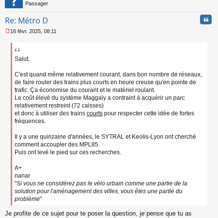
Passager
Cita
Re: Métro D
16 févr. 2025, 08:11
M
e
s
s
Salut,
a
g
C'est quand même relativement courant, dans bon nombre de réseaux,
e
de faire rouler des trains plus courts en heure creuse qu'en pointe de
n
trafic. Ça économise du courant et le matériel roulant.
o
Le coût élevé du système Maggaly a contraint à acquérir un parc
n
relativement restreint (72 caisses)
l
et donc à utiliser des trains
courts
pour respecter cette idée de fortes
u
fréquences.
Il y a une quinzaine d'années, le SYTRAL et Keolis-Lyon ont cherché
comment accoupler des MPL85.
Puis ont levé le pied sur ces recherches.
A+
nanar
"
Si vous ne considérez pas le vélo urbain comme une partie de la
solution pour l'aménagement des villes, vous êtes une partie du
problème
"
Je profite de ce sujet pour te poser la question, je pense que tu as