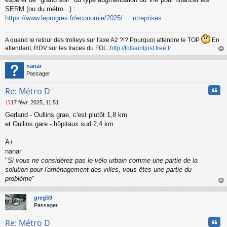
SERM (ou du métro...) :
https://www.leprogres.fr/economie/2025/ ... ntreprises
A quand le retour des trolleys sur l'axe A2 ?!? Pourquoi attendre le TOP
En
attendant, RDV sur les traces du FOL:
http://folsaintjust.free.fr
.
au
t
nanar
Passager
Cita
Re: Métro D
17 févr. 2025, 11:51
M
Gerland - Oullins grae, c'est plutôt 1,8 km
e
s
et Oullins gare - hôpitaux sud 2,4 km
s
a
A+
g
nanar
e
"
Si vous ne considérez pas le vélo urbain comme une partie de la
n
o
solution pour l'aménagement des villes, vous êtes une partie du
n
problème
"
l
au
u
t
greg59
Passager
Cita
Re: Métro D