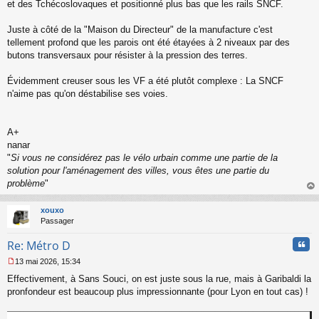
o
et des Tchécoslovaques et positionné plus bas que les rails SNCF.
n
l
Juste à côté de la "Maison du Directeur" de la manufacture c'est
u
tellement profond que les parois ont été étayées à 2 niveaux par des
butons transversaux pour résister à la pression des terres.
Évidemment creuser sous les VF a été plutôt complexe : La SNCF
n'aime pas qu'on déstabilise ses voies.
A+
nanar
"
Si vous ne considérez pas le vélo urbain comme une partie de la
solution pour l'aménagement des villes, vous êtes une partie du
problème
"
au
t
xouxo
Passager
Cita
Re: Métro D
13 mai 2026, 15:34
M
Effectivement, à Sans Souci, on est juste sous la rue, mais à Garibaldi la
e
s
pronfondeur est beaucoup plus impressionnante (pour Lyon en tout cas) !
s
a