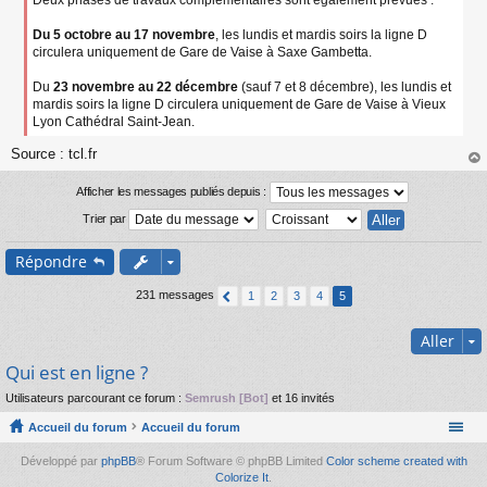
Deux phases de travaux complémentaires sont également prévues :
Du 5 octobre au 17 novembre
, les lundis et mardis soirs la ligne D
circulera uniquement de Gare de Vaise à Saxe Gambetta.
Du
23 novembre au 22 décembre
(sauf 7 et 8 décembre), les lundis et
mardis soirs la ligne D circulera uniquement de Gare de Vaise à Vieux
Lyon Cathédral Saint-Jean.
Source : tcl.fr
au
t
Afficher les messages publiés depuis :
Trier par
Répondre
231 messages
1
2
3
4
5
Aller
Qui est en ligne ?
Utilisateurs parcourant ce forum :
Semrush [Bot]
et 16 invités
Accueil du forum
Accueil du forum
Développé par
phpBB
® Forum Software © phpBB Limited
Color scheme created with
Colorize It
.