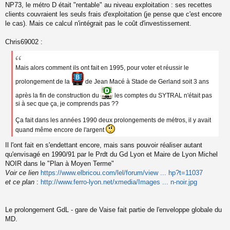
s
NP73, le métro D était "rentable" au niveau exploitation : ses recettes
a
clients couvraient les seuls frais d'exploitation (je pense que c'est encore
g
le cas). Mais ce calcul n'intégrait pas le coût d'investissement.
e
n
o
Chris69002 :
n
l
u
Mais alors comment ils ont fait en 1995, pour voter et réussir le
prolongement de la
de Jean Macé à Stade de Gerland soit 3 ans
après la fin de construction du
les comptes du SYTRAL n'était pas
si à sec que ça, je comprends pas ??
Ça fait dans les années 1990 deux prolongements de métros, il y avait
quand même encore de l'argent
Il l'ont fait en s'endettant encore, mais sans pouvoir réaliser autant
qu'envisagé en 1990/91 par le Prdt du Gd Lyon et Maire de Lyon Michel
NOIR dans le "Plan à Moyen Terme"
Voir ce lien
https://www.elbricou.com/lel/forum/view ... hp?t=11037
et ce plan
:
http://www.ferro-lyon.net/xmedia/Images ... n-noir.jpg
Le prolongement GdL - gare de Vaise fait partie de l'enveloppe globale du
MD.