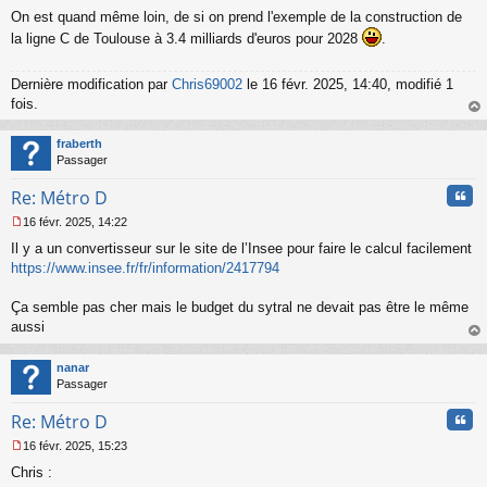
a
On est quand même loin, de si on prend l'exemple de la construction de
g
la ligne C de Toulouse à 3.4 milliards d'euros pour 2028
.
e
n
o
Dernière modification par
Chris69002
le 16 févr. 2025, 14:40, modifié 1
n
fois.
l
u
au
t
fraberth
Passager
Cita
Re: Métro D
16 févr. 2025, 14:22
M
Il y a un convertisseur sur le site de l’Insee pour faire le calcul facilement
e
s
https://www.insee.fr/fr/information/2417794
s
a
Ça semble pas cher mais le budget du sytral ne devait pas être le même
g
aussi
e
au
n
t
o
nanar
n
Passager
l
u
Cita
Re: Métro D
16 févr. 2025, 15:23
M
Chris :
e