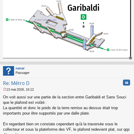
g
e
n
o
n
l
u
au
t
nanar
Passager
Cita
Re: Métro D
13 mai 2026, 16:12
M
On voit aussi sur une partie de la section entre Garibaldi et Sans Souci
e
s
que le plafond est voûté :
s
La quantité et donc le poids de la terre remise au dessus était trop
a
importants pour être supportés par une dalle plate.
g
e
En regardant bien on constate cependant qu'à la traversée sous le
n
o
collecteur et sous la plateforme des VF, le plafond redevient plat, sur qqs
n