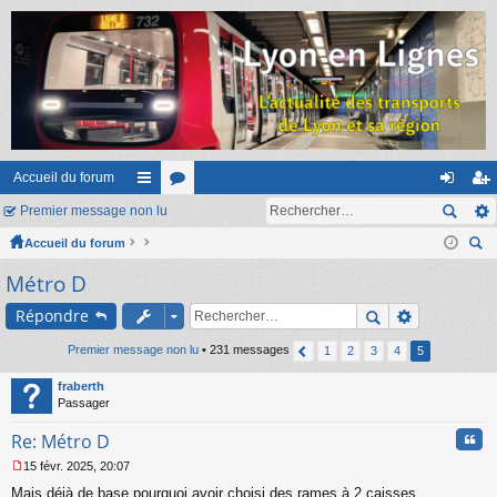
Accueil du forum
Premier message non lu
ac
or
on
ns
Accueil du forum
co
u
ne
cri
ec
Métro D
ur
m
xi
pti
her
ci
s
on
on
Répondre
ch
er
s
Premier message non lu
• 231 messages
1
2
3
4
5
fraberth
Passager
Cita
Re: Métro D
15 févr. 2025, 20:07
M
Mais déjà de base pourquoi avoir choisi des rames à 2 caisses
e