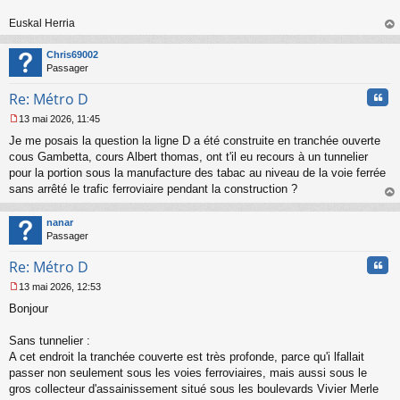
Euskal Herria
au
t
Chris69002
Passager
Cita
Re: Métro D
13 mai 2026, 11:45
M
Je me posais la question la ligne D a été construite en tranchée ouverte
e
s
cous Gambetta, cours Albert thomas, ont t'il eu recours à un tunnelier
s
pour la portion sous la manufacture des tabac au niveau de la voie ferrée
a
sans arrêté le trafic ferroviaire pendant la construction ?
g
au
e
t
n
nanar
o
Passager
n
Cita
l
Re: Métro D
u
13 mai 2026, 12:53
M
Bonjour
e
s
s
Sans tunnelier :
a
A cet endroit la tranchée couverte est très profonde, parce qu'i lfallait
g
passer non seulement sous les voies ferroviaires, mais aussi sous le
e
gros collecteur d'assainissement situé sous les boulevards Vivier Merle
n