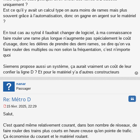
s
uniquement ?
s
Est ce qu’il y avait un calcul type on aura moins de rames mais plus
a
souvent grâce à l’automatisation, donc on gagne en argent sur le matériel
g
?
e
n
o
En tout cas au sytral il faudrait changer de logiciel, à ma connaissance
n
faire rouler une rame plus longue n’augmente pas spécialement le coût
l
d’usage, donc les délires de prendre des demi rames, se dire qu’on va
u
faire rouler des multiples ou non selon la fréquentation, c’est n’importe
quoi
Siemens propose aussi un système, ça aurait vraiment un coût de leur
confier la ligne D ? Et pour le matériel y’a d’autres constructeurs
au
t
nanar
Passager
Cita
Re: Métro D
15 févr. 2025, 22:29
M
Salut,
e
s
s
C'est quand même relativement courant, dans bon nombre de réseaux, de
a
faire rouler des trains plus courts en heure creuse qu'en pointe de trafic.
g
Ça économise du courant et le matériel roulant.
e