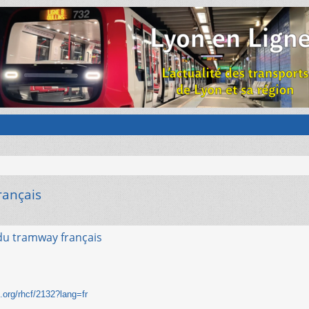
rançais
du tramway français
n.org/rhcf/2132?lang=fr