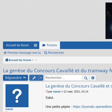
Accueil du forum
Forums
Premier message non lu
ac
Rechercher
Accueil du forum
co
ur
La genèse du Concours Cavaillé et du tramway f
ci
Répondre
s
La genèse du Concours Cavaillé et 
par
nanar
»
12 sept. 2021, 01:14
M
Salut,
e
s
s
Une petite pépite :
https://journals.openeditio
nanar
a