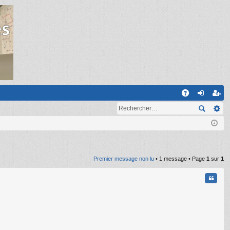
R
A
on
ns
Q
ne
cri
xi
pti
on
on
Premier message non lu
• 1 message • Page
1
sur
1
Citati