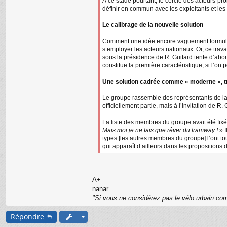
À ce stade pourtant, le cercle des acteurs-pr
définir en commun avec les exploitants et les 
Le calibrage de la nouvelle solution
Comment une idée encore vaguement formulée 
s’employer les acteurs nationaux. Or, ce travai
sous la présidence de R. Guitard tente d’abor
constitue la première caractéristique, si l’on pe
Une solution cadrée comme « moderne », tr
Le groupe rassemble des représentants de la D
officiellement partie, mais à l’invitation de R. 
La liste des membres du groupe avait été fixée 
Mais moi je ne fais que rêver du tramway !
» I
types [les autres membres du groupe] l’ont tou
qui apparaît d’ailleurs dans les propositions
A+
nanar
"Si vous ne considérez pas le vélo urbain com
Répondre