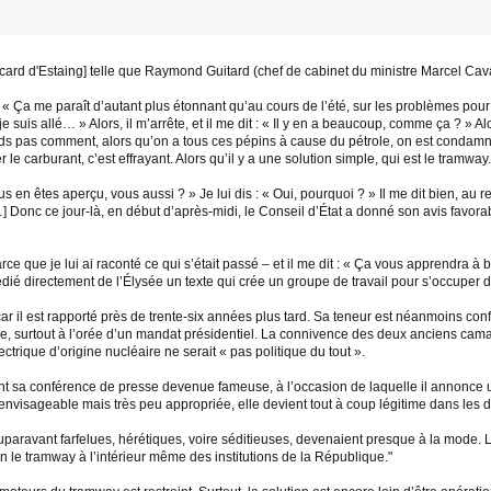
scard d'Estaing] telle que Raymond Guitard (chef de cabinet du ministre Marcel Cavai
: « Ça me paraît d’autant plus étonnant qu’au cours de l’été, sur les problèmes pour 
 suis allé… » Alors, il m’arrête, et il me dit : « Il y en a beaucoup, comme ça ? » Alor
nds pas comment, alors qu’on a tous ces pépins à cause du pétrole, on est condamné
e carburant, c’est effrayant. Alors qu’il y a une solution simple, qui est le tramway.
ous en êtes aperçu, vous aussi ? » Je lui dis : « Oui, pourquoi ? » Il me dit bien, au r
Donc ce jour-là, en début d’après-midi, le Conseil d’État a donné son avis favorable
ce que je lui ai raconté ce qui s’était passé – et il me dit : « Ça vous apprendra à bl
 expédié directement de l’Élysée un texte qui crée un groupe de travail pour s’occu
ar il est rapporté près de trente-six années plus tard. Sa teneur est néanmoins conf
que, surtout à l’orée d’un mandat présidentiel. La connivence des deux anciens cam
ctrique d’origine nucléaire ne serait « pas politique du tout ».
nt sa conférence de presse devenue fameuse, à l’occasion de laquelle il annonce un
D’envisageable mais très peu appropriée, elle devient tout à coup légitime dans les 
uparavant farfelues, hérétiques, voire séditieuses, devenaient presque à la mode. L
 le tramway à l’intérieur même des institutions de la République."