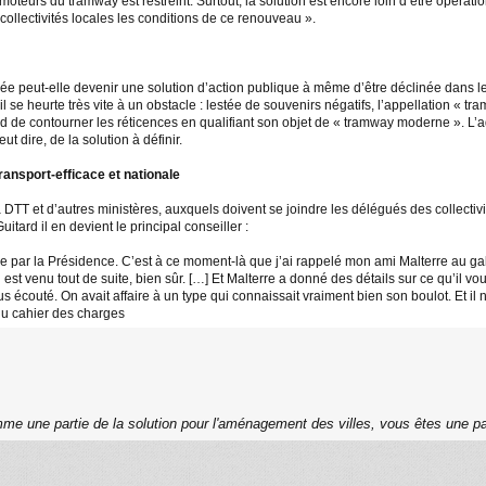
omoteurs du tramway est restreint. Surtout, la solution est encore loin d’être opéra
collectivités locales les conditions de ce renouveau ».
peut-elle devenir une solution d’action publique à même d’être déclinée dans le
l se heurte très vite à un obstacle : lestée de souvenirs négatifs, l’appellation « t
d de contourner les réticences en qualifiant son objet de « tramway moderne ». L’ad
ut dire, de la solution à définir.
ansport-efficace et nationale
TT et d’autres ministères, auxquels doivent se joindre les délégués des collectivité
Guitard il en devient le principal conseiller :
par la Présidence. C’est à ce moment-là que j’ai rappelé mon ami Malterre au galop, et q
l est venu tout de suite, bien sûr. […] Et Malterre a donné des détails sur ce qu’il vo
s écouté. On avait affaire à un type qui connaissait vraiment bien son boulot. Et i
 du cahier des charges
me une partie de la solution pour l'aménagement des villes, vous êtes une pa