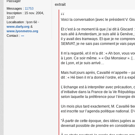
Passager
g
extrait
e
Messages :
11753
n
Inscription :
15 nov. 2004,
o
10:07
n
Voici la conversation [avec le président V. Gi
Localisation :
lyon 6è -
l
www.darly.org
&
u
Et c’est à ce moment là que j’ai dit à Giscard 
www.lyonmetro.org
suis allé à Amsterdam, je suis allé à Genève, je
Contact :
il y avait des tramways. Et que je ne compre
o
SEMVAT, je ne sais pas comment je vais payer l
nt
ac
Il m’a regardé, et il m’a dit : « Ah bon, vous v
te
à Lyon. Ce soir même. » « Oui Monsieur ». […] 
r
de Lyon, et je suis arrivé…
n
a
n
Mais huit jours après, Cavaillé m’appelle – par
ar
dit : « Hé bien il m’a donné l’ordre, et il a
L’échange est à interpréter avec précaution, c
d’initiative dans la France de la Ve Républi
selon laquelle la préférence pour l’énergie éle
Un mois plus tard exactement, M. Cavaillé tie
est inscrite sur l’agenda politique national. 
"À partir de cette époque, des idées jugées a
devenait possible de prendre en considération