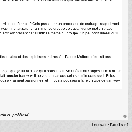
tionnelle. Précisément, M. Cavaillé annonce que son administration entend «
s villes de France ? Cela passe par un processus de cadrage, auquel vont
ramway » ne fait pas l’unanimité. Le groupe de travail qui se met en place
jectif est présent dans l’intitulé même du groupe. On peut considérer qu’il
s locales et des exploitants intéressés. Patrice Malterre n’en fait pas
ue je lui ai dit ce qu’il nous fallait. Ah ! Il était aux anges ! Il m’a dit : «
ulait appeler tramway. Il ne voulait pas que cela soit n’importe quoi. Et les
l nous a vraiment passionnés, et il nous a poussés à faire un type de tramway
rtie du problème"
au
1 message • Page
1
sur
1
t