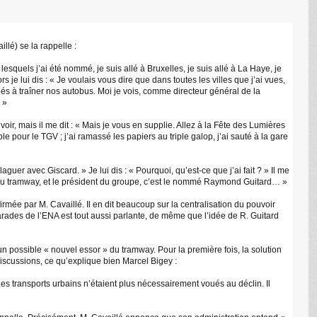
llé) se la rappelle :
lesquels j’ai été nommé, je suis allé à Bruxelles, je suis allé à La Haye, je
s je lui dis : « Je voulais vous dire que dans toutes les villes que j’ai vues,
C
s à traîner nos autobus. Moi je vois, comme directeur général de la
 »
evoir, mais il me dit : « Mais je vous en supplie. Allez à la Fête des Lumières
 pour le TGV ; j’ai ramassé les papiers au triple galop, j’ai sauté à la gare
aguer avec Giscard. » Je lui dis : « Pourquoi, qu’est-ce que j’ai fait ? » Il me
per du tramway, et le président du groupe, c’est le nommé Raymond Guitard… »
irmée par M. Cavaillé. Il en dit beaucoup sur la centralisation du pouvoir
arades de l’ENA est tout aussi parlante, de même que l’idée de R. Guitard
 possible « nouvel essor » du tramway. Pour la première fois, la solution
discussions, ce qu’explique bien Marcel Bigey :
es transports urbains n’étaient plus nécessairement voués au déclin. Il