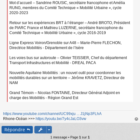
Mot d’accueil – Sandrine ROUSIC, secrétaire francophone et Amélia
RUNG, membres du Comité Technique « Mobilité Urbaine », cycle
2020-2023
Retour sur les expériences BRT à l’étranger – André BROTO, Président
de PIARC France et Mathieu LUZERNE, secrétaire francophone du
Comité Technique « Mobilité Urbaine », cycle 2016-2019
Ligne Express Voiron/Grenoble sur A48 – Marie-Pierre FLECHON,
Directrice Mobilités - Département de l’Isère
Les voies bus sur autoroute – Olivier TEISSIER, Chef du département
Transport Infrastructures et Mobilité - DREAL PACA
Nouvelle Aquitaine Mobilités : un nouvel outil pour coordonner les
mobilités durables sur un territoire – Jérôme KRAVETZ, Directeur de
NAM
Grand Témoin – Nicolas FONTAINE, Directeur Général Adjoint en
charge des Mobilités - Région Grand Est
https://www.youtube.com/channel/UC99xju ... J1jNp3FLhA
Rhone-Océan >>>
https://youtu.be/7y4cJaLO3vw
au
Répondre
t
1 message • Page
1
sur
1