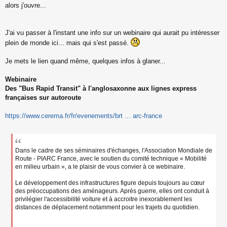
s
alors j'ouvre...
s
a
g
J'ai vu passer à l'instant une info sur un webinaire qui aurait pu intéresser
e
plein de monde ici... mais qui s'est passé.
n
o
n
Je mets le lien quand même, quelques infos à glaner...
l
u
Webinaire
Des "Bus Rapid Transit" à l'anglosaxonne aux lignes express
françaises sur autoroute
https://www.cerema.fr/fr/evenements/brt ... arc-france
Dans le cadre de ses séminaires d'échanges, l'Association Mondiale de
Route - PIARC France, avec le soutien du comité technique « Mobilité
en milieu urbain », a le plaisir de vous convier à ce webinaire.
Le développement des infrastructures figure depuis toujours au cœur
des préoccupations des aménageurs. Après guerre, elles ont conduit à
privilégier l'accessibilité voiture et à accroitre inexorablement les
distances de déplacement notamment pour les trajets du quotidien.