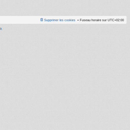
le
d
er
ni
Supprimer les cookies
Fuseau horaire sur
UTC+02:00
er
m
It
.
e
s
s
a
g
e