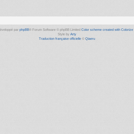
éveloppé par
phpBB
® Forum Software © phpBB Limited
Color scheme created with Colorize 
Style by
Arty
Traduction française officielle
©
Qiaeru