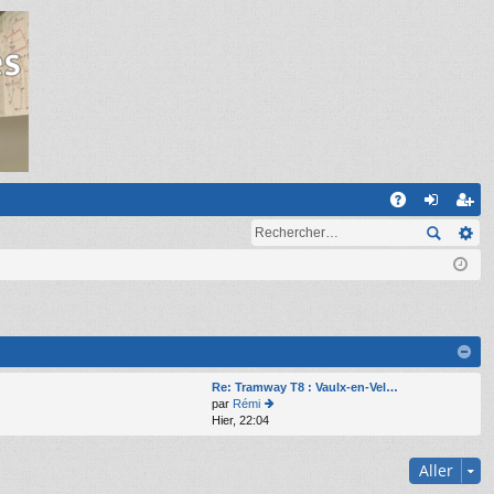
R
A
on
ns
Q
ne
cri
xi
pti
on
on
Re: Tramway T8 : Vaulx-en-Vel…
par
Rémi
Hier, 22:04
o
n
s
Aller
ult
er