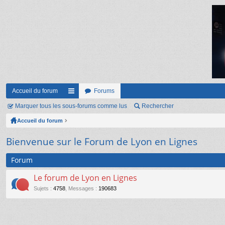
Accueil du forum
Forums
Marquer tous les sous-forums comme lus
ac
Rechercher
Accueil du forum
co
ur
Bienvenue sur le Forum de Lyon en Lignes
ci
Forum
s
Le forum de Lyon en Lignes
Sujets
:
4758
,
Messages
:
190683