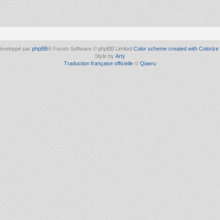
éveloppé par
phpBB
® Forum Software © phpBB Limited
Color scheme created with Colorize 
Style by
Arty
Traduction française officielle
©
Qiaeru