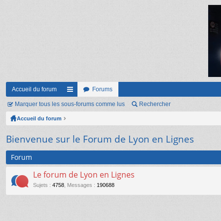
Accueil du forum
Forums
Marquer tous les sous-forums comme lus
ac
Rechercher
Accueil du forum
co
ur
Bienvenue sur le Forum de Lyon en Lignes
ci
Forum
s
Le forum de Lyon en Lignes
Sujets
:
4758
,
Messages
:
190688