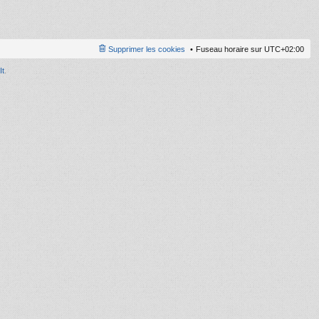
le
d
er
ni
Supprimer les cookies
Fuseau horaire sur
UTC+02:00
er
m
It
.
e
s
s
a
g
e