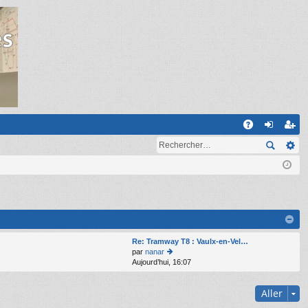
R
A
on
ns
Q
ne
cri
xi
pti
on
on
Re: Tramway T8 : Vaulx-en-Vel…
par
nanar
Aujourd’hui, 16:07
o
n
s
Aller
ult
er