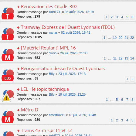
pl
g
s
e
Rénovation des Citadis 302
u
e
ult
s
s
n
er
o
Dernier message par
AdriTCL
«
03 août 2026, 18:19
s
ré
o
le
n
Réponses :
279
1
2
3
4
5
6
a
c
n
m
s
g
e
lu
e
ult
Tramway Express de l'Ouest Lyonnais (TEOL)
e
nt
le
s
er
n
o
Dernier message par
nanar
«
02 août 2026, 18:41
pl
s
le
o
n
Réponses :
1085
u
1
…
19
20
21
22
a
m
n
s
s
g
e
lu
ult
[Matériel Roulant] MPL 16
ré
e
s
le
er
c
n
s
o
Dernier message par
Sorio
«
26 juil. 2026, 21:03
pl
le
e
o
a
n
Réponses :
653
u
1
…
11
12
13
14
m
nt
n
g
s
s
e
lu
e
ult
Réorganisation desserte Ouest Lyonnais
ré
s
le
n
er
c
s
o
Dernier message par
Billy
«
23 juil. 2026, 17:13
pl
o
le
e
a
n
Réponses :
69
u
1
2
n
m
nt
g
s
s
lu
e
e
ult
LEL : le topic technique
ré
le
s
n
er
c
pl
s
o
Dernier message par
Billy
«
19 juil. 2026, 13:26
o
le
e
u
a
n
Réponses :
357
1
…
5
6
7
8
n
m
nt
s
g
s
lu
e
ré
e
ult
Métro D
le
s
c
n
er
pl
s
o
Dernier message par
timerfuller1
«
16 juil. 2026, 00:48
e
o
le
u
a
n
Réponses :
230
1
2
3
4
5
nt
n
m
s
g
s
lu
e
ré
e
ult
Trams 43 m sur T1 et T2
le
s
c
n
er
pl
s
o
Dernier message par
AdriTCL
«
10 juil. 2026, 23:41