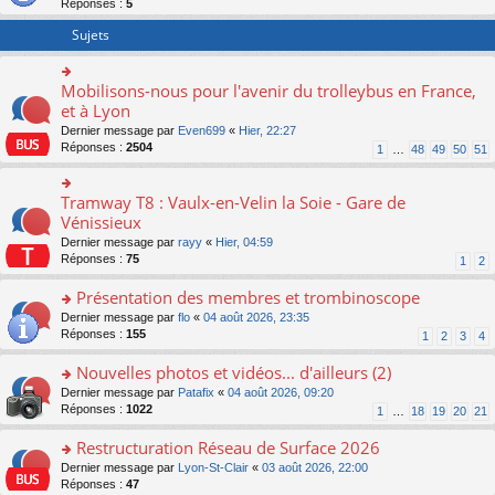
Réponses :
5
er
le
Sujets
m
e
s
Mobilisons-nous pour l'avenir du trolleybus en France,
o
s
n
et à Lyon
a
s
g
Dernier message par
Even699
«
Hier, 22:27
ult
e
Réponses :
2504
1
…
48
49
50
51
er
n
le
o
m
n
Tramway T8 : Vaulx-en-Velin la Soie - Gare de
o
e
lu
n
Vénissieux
s
le
s
s
Dernier message par
rayy
«
Hier, 04:59
pl
ult
a
Réponses :
75
u
1
2
er
g
s
le
e
Présentation des membres et trombinoscope
ré
m
n
c
e
o
Dernier message par
flo
«
04 août 2026, 23:35
o
e
s
n
Réponses :
155
1
2
3
4
n
nt
s
s
lu
a
ult
Nouvelles photos et vidéos... d'ailleurs (2)
le
g
er
pl
o
Dernier message par
Patafix
«
04 août 2026, 09:20
e
le
u
n
Réponses :
1022
1
…
18
19
20
21
n
m
s
s
o
e
ré
ult
Restructuration Réseau de Surface 2026
n
s
c
er
lu
s
o
Dernier message par
Lyon-St-Clair
«
03 août 2026, 22:00
e
le
le
a
n
Réponses :
47
nt
m