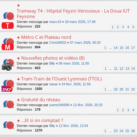
ré
s
le
er
n
c
s
pl
le
o
Tramway T4 : Hôpital Feyzin Vénissieux - La Doua IUT
e
o
a
u
m
n
nt
n
Feyssine
g
s
e
lu
s
e
ré
s
Dernier message par
maxc19
«
18 mars 2026, 17:48
le
ult
n
c
s
Réponses :
222
1
2
3
4
5
pl
er
o
e
a
u
le
n
nt
g
Métro C et Plateau nord
s
m
lu
e
ré
e
o
Dernier message par
Chris69002
«
07 mars 2026, 00:20
le
n
c
s
n
Réponses :
804
1
…
14
15
16
17
pl
o
e
s
s
u
n
nt
a
ult
Nouvelles photos et vidéos (8)
s
lu
g
er
ré
le
o
Dernier message par
Billy
«
06 mars 2026, 11:00
e
le
c
pl
n
Réponses :
653
1
…
11
12
13
14
n
m
e
u
s
o
e
nt
s
ult
Tram-Train de l'Ouest Lyonnais (TTOL)
n
s
ré
er
lu
s
o
Dernier message par
nanar
«
24 févr. 2026, 11:56
c
le
le
a
n
Réponses :
1550
1
…
29
30
31
32
e
m
pl
g
s
nt
e
u
e
ult
Gratuité du réseau
s
s
n
er
s
o
Dernier message par
yanns040586
«
12 févr. 2026, 20:33
ré
o
le
a
n
Réponses :
179
1
2
3
4
c
n
m
g
s
e
lu
e
e
ult
...Et si on comptait ?
nt
le
s
n
er
pl
s
o
Dernier message par
Billy
«
12 févr. 2026, 12:04
o
le
u
a
n
Réponses :
1270
1
…
23
24
25
26
n
m
s
g
s
lu
e