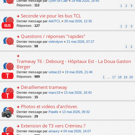
o
Dernier message par
Lyon-St-Clair
«
29 mai 2026, 18:45
nt
lu
le
e
s
n
Réponses :
112
1
2
3
le
m
n
ré
s
pl
e
o
c
ult
Seconde vie pour les bus TCL
u
s
n
e
er
s
s
o
Dernier message par
AdriTCL
«
28 mai 2026, 12:35
lu
nt
le
ré
a
n
Réponses :
127
1
2
3
le
m
c
g
s
pl
e
e
e
ult
Questions / réponses "rapides"
u
s
nt
n
er
s
s
o
Dernier message par
métrolyon
«
21 mai 2026, 07:27
o
le
ré
a
n
Réponses :
58
1
2
n
m
c
g
s
lu
e
e
e
ult
le
s
nt
n
er
Tramway T6 : Debourg - Hôpitaux Est - La Doua Gaston
o
pl
s
o
le
n
Berger
u
a
n
m
s
s
g
Dernier message par
sebac22
«
19 mai 2026, 21:46
lu
e
ult
ré
e
Réponses :
989
1
…
17
18
19
20
le
s
er
c
n
pl
s
le
e
o
Déraillement tramway
u
a
m
nt
n
s
g
e
o
Dernier message par
maxc19
«
13 mai 2026, 18:43
lu
ré
e
s
n
Réponses :
15
le
c
n
s
s
pl
e
o
Photos et vidéos d'archives
a
ult
u
nt
n
g
er
s
o
Dernier message par
Patafix
«
13 mai 2026, 09:32
lu
e
le
ré
n
Réponses :
29
le
n
m
c
s
pl
o
e
Extension de T3 vers Crémieu ?
e
ult
u
n
s
nt
er
o
Dernier message par
amaury
«
04 mai 2026, 16:07
s
lu
s
le