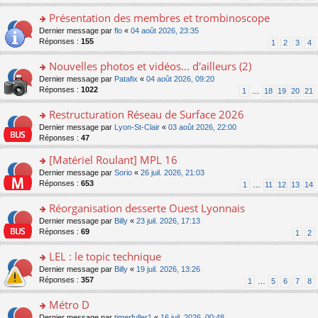
s
n
s
le
ré
o
Présentation des membres et trombinoscope
a
m
c
n
g
e
o
Dernier message par
flo
«
04 août 2026, 23:35
e
lu
e
s
n
Réponses :
155
1
2
3
4
nt
le
n
s
s
pl
o
a
ult
Nouvelles photos et vidéos... d'ailleurs (2)
u
n
g
er
s
o
Dernier message par
Patafix
«
04 août 2026, 09:20
lu
e
le
ré
n
Réponses :
1022
1
…
18
19
20
21
le
n
m
c
s
pl
o
e
e
ult
Restructuration Réseau de Surface 2026
u
n
s
nt
er
s
lu
s
o
Dernier message par
Lyon-St-Clair
«
03 août 2026, 22:00
le
ré
le
a
n
Réponses :
47
m
c
pl
g
s
e
e
[Matériel Roulant] MPL 16
u
e
ult
s
nt
s
n
er
o
Dernier message par
Sorio
«
26 juil. 2026, 21:03
s
ré
o
le
n
Réponses :
653
1
…
11
12
13
14
a
c
n
m
s
g
e
lu
e
ult
Réorganisation desserte Ouest Lyonnais
e
nt
le
s
er
n
o
Dernier message par
Billy
«
23 juil. 2026, 17:13
pl
s
le
o
n
Réponses :
69
u
1
2
a
m
n
s
s
g
e
lu
ult
LEL : le topic technique
ré
e
s
le
er
c
n
s
o
Dernier message par
Billy
«
19 juil. 2026, 13:26
pl
le
e
o
a
n
Réponses :
357
u
1
…
5
6
7
8
m
nt
n
g
s
s
e
lu
e
ult
Métro D
ré
s
le
n
er
c
s
o
Dernier message par
timerfuller1
«
16 juil. 2026, 00:48