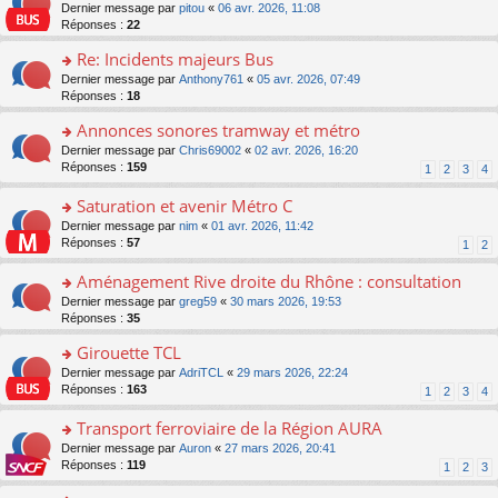
er
c
n
o
Dernier message par
pitou
«
06 avr. 2026, 11:08
pl
s
le
e
o
n
Réponses :
22
u
a
m
nt
n
s
s
g
e
Re: Incidents majeurs Bus
lu
ult
ré
e
s
le
er
o
Dernier message par
Anthony761
«
05 avr. 2026, 07:49
c
n
s
pl
le
n
Réponses :
18
e
o
a
u
m
s
nt
n
g
s
e
Annonces sonores tramway et métro
ult
lu
e
ré
s
er
le
o
Dernier message par
Chris69002
«
02 avr. 2026, 16:20
n
c
s
le
pl
n
Réponses :
159
1
2
3
4
o
e
a
m
u
s
n
nt
g
e
s
ult
Saturation et avenir Métro C
lu
e
s
ré
er
le
n
o
Dernier message par
nim
«
01 avr. 2026, 11:42
s
c
le
pl
o
n
Réponses :
57
1
2
a
e
m
u
n
s
g
nt
e
s
lu
ult
Aménagement Rive droite du Rhône : consultation
e
s
ré
le
er
n
s
o
Dernier message par
greg59
«
30 mars 2026, 19:53
c
pl
le
o
a
n
Réponses :
35
e
u
m
n
g
s
nt
s
e
lu
Girouette TCL
e
ult
ré
s
le
n
er
o
Dernier message par
AdriTCL
«
29 mars 2026, 22:24
c
s
pl
o
le
n
Réponses :
163
e
1
2
3
4
a
u
n
m
s
nt
g
s
lu
e
ult
Transport ferroviaire de la Région AURA
e
ré
le
s
er
n
c
o
Dernier message par
Auron
«
27 mars 2026, 20:41
pl
s
le
o
e
n
Réponses :
119
u
1
2
3
a
m
n
nt
s
s
g
e
lu
ult