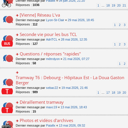
g
o
Dernier message par
Patafix
«
04 juin 2026, 21:20
e
nt
n
s
e
n
Réponses :
1036
1
…
18
19
20
21
s
lu
ré
n
s
s
le
c
o
ult
[Vienne] Réseau L'va
a
pl
e
n
er
g
u
o
Dernier message par
Lyon-St-Clair
«
29 mai 2026, 18:45
nt
lu
le
e
s
n
Réponses :
112
1
2
3
le
m
n
ré
s
pl
e
o
c
ult
Seconde vie pour les bus TCL
u
s
n
e
er
s
s
o
Dernier message par
AdriTCL
«
28 mai 2026, 12:35
lu
nt
le
ré
a
n
Réponses :
127
1
2
3
le
m
c
g
s
pl
e
e
e
ult
Questions / réponses "rapides"
u
s
nt
n
er
s
s
o
Dernier message par
métrolyon
«
21 mai 2026, 07:27
o
le
ré
a
n
Réponses :
58
1
2
n
m
c
g
s
lu
e
e
e
ult
le
s
nt
n
er
Tramway T6 : Debourg - Hôpitaux Est - La Doua Gaston
o
pl
s
o
le
n
Berger
u
a
n
m
s
s
g
Dernier message par
sebac22
«
19 mai 2026, 21:46
lu
e
ult
ré
e
Réponses :
989
1
…
17
18
19
20
le
s
er
c
n
pl
s
le
e
o
Déraillement tramway
u
a
m
nt
n
s
g
e
o
Dernier message par
maxc19
«
13 mai 2026, 18:43
lu
ré
e
s
n
Réponses :
15
le
c
n
s
s
pl
e
o
Photos et vidéos d'archives
a
ult
u
nt
n
g
er
s
o
Dernier message par
Patafix
«
13 mai 2026, 09:32
lu