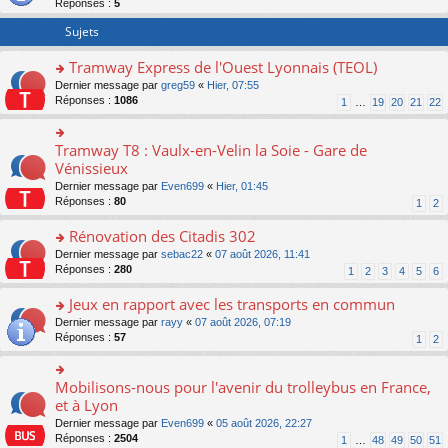
Réponses :
5
er
le
Sujets
m
e
Tramway Express de l'Ouest Lyonnais (TEOL)
s
o
Dernier message par
greg59
«
Hier, 07:55
s
n
Réponses :
1086
a
1
…
19
20
21
22
s
g
ult
e
er
n
Tramway T8 : Vaulx-en-Velin la Soie - Gare de
o
le
o
n
Vénissieux
m
n
s
Dernier message par
Even699
«
Hier, 01:45
e
lu
ult
Réponses :
80
1
2
s
le
er
s
pl
le
Rénovation des Citadis 302
a
u
m
g
s
e
o
Dernier message par
sebac22
«
07 août 2026, 11:41
e
ré
s
n
Réponses :
280
1
2
3
4
5
6
n
c
s
s
o
e
a
ult
Jeux en rapport avec les transports en commun
n
nt
g
er
o
Dernier message par
rayy
«
07 août 2026, 07:19
lu
e
le
n
Réponses :
57
1
2
le
n
m
s
pl
o
e
ult
u
n
s
er
Mobilisons-nous pour l'avenir du trolleybus en France,
s
o
lu
s
le
ré
n
et à Lyon
le
a
m
c
s
pl
g
Dernier message par
Even699
«
05 août 2026, 22:27
e
e
ult
u
e
Réponses :
2504
1
…
48
49
50
51
s
nt
er