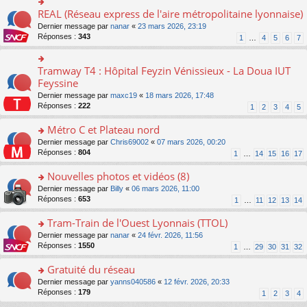
ré
e
s
le
er
REAL (Réseau express de l'aire métropolitaine lyonnaise)
c
n
o
s
pl
le
e
o
n
a
Dernier message par
nanar
«
23 mars 2026, 23:19
u
m
nt
n
s
g
Réponses :
343
s
1
…
4
5
6
7
e
lu
ult
e
ré
s
le
er
n
c
s
pl
le
o
Tramway T4 : Hôpital Feyzin Vénissieux - La Doua IUT
e
o
a
u
m
n
nt
n
Feyssine
g
s
e
lu
s
e
ré
s
Dernier message par
maxc19
«
18 mars 2026, 17:48
le
ult
n
c
s
Réponses :
222
1
2
3
4
5
pl
er
o
e
a
u
le
n
nt
g
Métro C et Plateau nord
s
m
lu
e
ré
e
o
Dernier message par
Chris69002
«
07 mars 2026, 00:20
le
n
c
s
n
Réponses :
804
1
…
14
15
16
17
pl
o
e
s
s
u
n
nt
a
ult
Nouvelles photos et vidéos (8)
s
lu
g
er
ré
le
o
Dernier message par
Billy
«
06 mars 2026, 11:00
e
le
c
pl
n
Réponses :
653
1
…
11
12
13
14
n
m
e
u
s
o
e
nt
s
ult
Tram-Train de l'Ouest Lyonnais (TTOL)
n
s
ré
er
lu
s
o
Dernier message par
nanar
«
24 févr. 2026, 11:56
c
le
le
a
n
Réponses :
1550
1
…
29
30
31
32
e
m
pl
g
s
nt
e
u
e
ult
Gratuité du réseau
s
s
n
er
s
o
Dernier message par
yanns040586
«
12 févr. 2026, 20:33
ré
o
le
a
n
Réponses :
179
1
2
3
4
c
n
m
g
s
e
lu
e