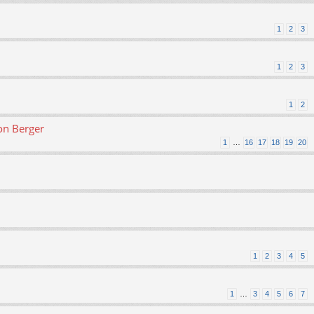
1
2
3
1
2
3
1
2
on Berger
1
…
16
17
18
19
20
1
2
3
4
5
1
…
3
4
5
6
7