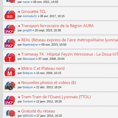
o
e
pl
o
par
nanar
» 08 nov. 2021, 14:55
g
c
er
n
s
u
n
e
e
le
lu
s
s
s
Girouette TCL
n
nt
m
le
a
ré
ult
o
e
pl
o
par
momodu31
» 08 avr. 2017, 19:15
g
c
er
n
s
u
n
e
e
le
lu
s
s
s
Transport ferroviaire de la Région AURA
n
nt
m
le
a
ré
ult
o
e
pl
o
par
greg59
» 20 sept. 2023, 20:38
g
c
er
n
s
u
n
e
e
le
lu
s
s
s
REAL (Réseau express de l'aire métropolitaine lyonnai
n
nt
m
le
a
ré
ult
o
e
pl
o
par
Baptistelyon
» 08 nov. 2013, 10:50
g
c
er
n
s
u
n
e
e
le
lu
s
s
s
Tramway T4 : Hôpital Feyzin Vénissieux - La Doua IU
n
nt
m
le
a
ré
ult
o
e
pl
o
par
Bibouquet
» 07 sept. 2008, 20:04
g
c
er
n
s
u
n
e
e
le
lu
s
s
s
Métro C et Plateau nord
n
nt
m
le
a
ré
ult
o
e
pl
o
par
Boblyon
» 15 nov. 2004, 10:15
g
c
er
n
s
u
n
e
e
le
lu
s
s
s
Nouvelles photos et vidéos (8)
n
nt
m
le
a
ré
ult
o
e
pl
o
par
Boblyon
» 22 déc. 2013, 18:24
g
c
er
n
s
u
n
e
e
le
lu
s
s
s
Tram-Train de l'Ouest Lyonnais (TTOL)
n
nt
m
le
a
ré
ult
o
e
pl
o
par
Tomtom
» 12 janv. 2012, 18:28
g
c
er
n
s
u
n
e
e
le
lu
s
s
s
Gratuité du réseau
n
nt
m
le
a
ré
ult
o
e
pl
o
par
titi69100
» 27 janv. 2014, 16:33
g
c
er