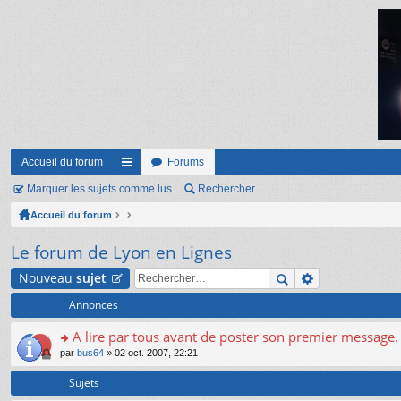
Accueil du forum
Forums
Marquer les sujets comme lus
ac
Rechercher
Accueil du forum
co
ur
Le forum de Lyon en Lignes
ci
Nouveau
sujet
s
Annonces
A lire par tous avant de poster son premier message.
o
par
bus64
» 02 oct. 2007, 22:21
n
s
Sujets
ult