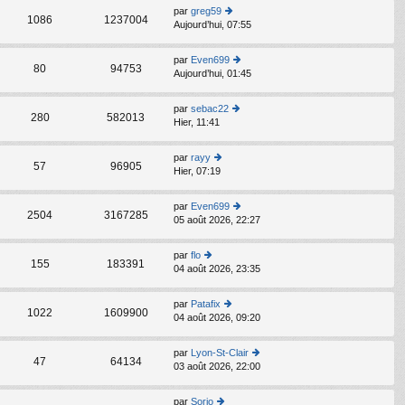
er
par
greg59
le
C
1086
1237004
Aujourd’hui, 07:55
o
d
n
er
s
ni
par
Even699
C
ult
80
94753
er
Aujourd’hui, 01:45
o
er
m
n
le
e
s
d
par
sebac22
s
C
ult
280
582013
er
Hier, 11:41
s
o
er
ni
a
n
le
er
g
s
d
par
rayy
m
C
e
ult
57
96905
er
Hier, 07:19
o
e
er
ni
n
s
le
er
s
s
d
par
Even699
m
C
ult
2504
3167285
a
er
05 août 2026, 22:27
o
e
er
g
ni
n
s
le
e
er
s
s
d
par
flo
m
C
ult
155
183391
a
er
04 août 2026, 23:35
o
e
er
g
ni
n
s
le
e
er
s
s
d
par
Patafix
m
C
ult
1022
1609900
a
er
04 août 2026, 09:20
o
e
er
g
ni
n
s
le
e
er
s
s
d
par
Lyon-St-Clair
m
C
ult
47
64134
a
er
03 août 2026, 22:00
o
e
er
g
ni
n
s
le
e
er
s
s
d
par
Sorio