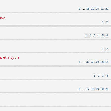
1
…
18
19
20
21
22
ieux
1
2
1
2
3
4
5
6
1
2
, et à Lyon
1
…
47
48
49
50
51
1
2
3
4
1
…
17
18
19
20
21