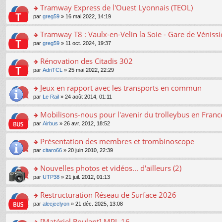
er
Tramway Express de l'Ouest Lyonnais (TEOL)
le
o
par
greg59
» 16 mai 2022, 14:19
m
n
e
s
Tramway T8 : Vaulx-en-Velin la Soie - Gare de Véniss
s
ult
s
o
par
greg59
» 11 oct. 2024, 19:37
er
a
n
le
g
s
Rénovation des Citadis 302
m
e
ult
e
n
o
par
AdriTCL
» 25 mai 2022, 22:29
er
s
o
n
le
s
n
s
Jeux en rapport avec les transports en commun
m
a
lu
ult
e
o
par
Le Rail
» 24 août 2014, 01:11
g
le
er
s
n
e
pl
le
s
s
Mobilisons-nous pour l'avenir du trolleybus en France
n
u
m
a
ult
o
s
e
o
par
Airbus
» 26 avr. 2012, 18:52
g
er
n
ré
s
n
e
le
lu
c
s
s
Présentation des membres et trombinoscope
n
m
le
e
a
ult
o
e
pl
o
par
citaro66
» 20 juin 2010, 22:39
nt
g
er
n
s
u
n
e
le
lu
s
s
s
Nouvelles photos et vidéos... d'ailleurs (2)
n
m
le
a
ré
ult
o
e
pl
o
par
UTP38
» 21 juil. 2012, 01:13
g
c
er
n
s
u
n
e
e
le
lu
s
s
s
Restructuration Réseau de Surface 2026
n
nt
m
le
a
ré
ult
o
e
pl
o
par
alecjcclyon
» 21 déc. 2025, 13:08
g
c
er
n
s
u
n
e
e
le
lu
s
s
s
[Matériel Roulant] MPL 16
n
nt
m