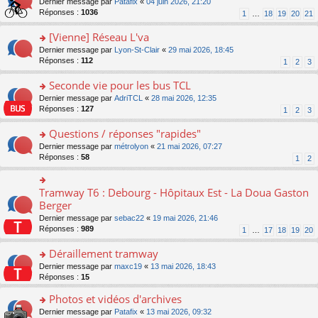
g
o
Dernier message par
Patafix
«
04 juin 2026, 21:20
e
nt
n
s
e
n
Réponses :
1036
1
…
18
19
20
21
s
lu
ré
n
s
s
le
c
o
ult
[Vienne] Réseau L'va
a
pl
e
n
er
g
u
o
Dernier message par
Lyon-St-Clair
«
29 mai 2026, 18:45
nt
lu
le
e
s
n
Réponses :
112
1
2
3
le
m
n
ré
s
pl
e
o
c
ult
Seconde vie pour les bus TCL
u
s
n
e
er
s
s
o
Dernier message par
AdriTCL
«
28 mai 2026, 12:35
lu
nt
le
ré
a
n
Réponses :
127
1
2
3
le
m
c
g
s
pl
e
e
e
ult
Questions / réponses "rapides"
u
s
nt
n
er
s
s
o
Dernier message par
métrolyon
«
21 mai 2026, 07:27
o
le
ré
a
n
Réponses :
58
1
2
n
m
c
g
s
lu
e
e
e
ult
le
s
nt
n
er
Tramway T6 : Debourg - Hôpitaux Est - La Doua Gaston
o
pl
s
o
le
n
Berger
u
a
n
m
s
s
g
Dernier message par
sebac22
«
19 mai 2026, 21:46
lu
e
ult
ré
e
Réponses :
989
1
…
17
18
19
20
le
s
er
c
n
pl
s
le
e
o
Déraillement tramway
u
a
m
nt
n
s
g
e
o
Dernier message par
maxc19
«
13 mai 2026, 18:43
lu
ré
e
s
n
Réponses :
15
le
c
n
s
s
pl
e
o
Photos et vidéos d'archives
a
ult
u
nt
n
g
er
s
o
Dernier message par
Patafix
«
13 mai 2026, 09:32
lu