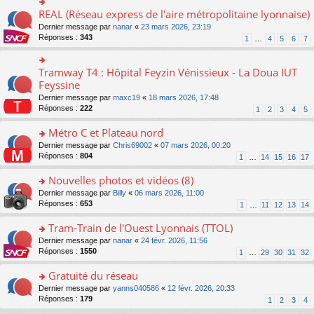
ré
e
s
le
er
REAL (Réseau express de l'aire métropolitaine lyonnaise)
c
n
o
s
pl
le
e
o
n
a
Dernier message par
nanar
«
23 mars 2026, 23:19
u
m
nt
n
s
g
Réponses :
343
s
1
…
4
5
6
7
e
lu
ult
e
ré
s
le
er
n
c
s
pl
le
o
Tramway T4 : Hôpital Feyzin Vénissieux - La Doua IUT
e
o
a
u
m
n
nt
n
Feyssine
g
s
e
lu
s
e
ré
s
Dernier message par
maxc19
«
18 mars 2026, 17:48
le
ult
n
c
s
Réponses :
222
1
2
3
4
5
pl
er
o
e
a
u
le
n
nt
g
Métro C et Plateau nord
s
m
lu
e
ré
e
o
Dernier message par
Chris69002
«
07 mars 2026, 00:20
le
n
c
s
n
Réponses :
804
1
…
14
15
16
17
pl
o
e
s
s
u
n
nt
a
ult
Nouvelles photos et vidéos (8)
s
lu
g
er
ré
le
o
Dernier message par
Billy
«
06 mars 2026, 11:00
e
le
c
pl
n
Réponses :
653
1
…
11
12
13
14
n
m
e
u
s
o
e
nt
s
ult
Tram-Train de l'Ouest Lyonnais (TTOL)
n
s
ré
er
lu
s
o
Dernier message par
nanar
«
24 févr. 2026, 11:56
c
le
le
a
n
Réponses :
1550
1
…
29
30
31
32
e
m
pl
g
s
nt
e
u
e
ult
Gratuité du réseau
s
s
n
er
s
o
Dernier message par
yanns040586
«
12 févr. 2026, 20:33
ré
o
le
a
n
Réponses :
179
1
2
3
4
c
n
m
g
s
e
lu
e