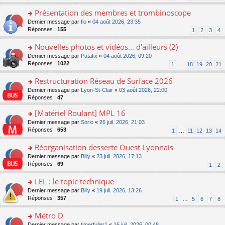
s
n
s
le
ré
o
Présentation des membres et trombinoscope
a
m
c
n
g
e
o
Dernier message par
flo
«
04 août 2026, 23:35
e
lu
e
s
n
Réponses :
155
1
2
3
4
nt
le
n
s
s
pl
o
a
ult
Nouvelles photos et vidéos... d'ailleurs (2)
u
n
g
er
s
o
Dernier message par
Patafix
«
04 août 2026, 09:20
lu
e
le
ré
n
Réponses :
1022
1
…
18
19
20
21
le
n
m
c
s
pl
o
e
e
ult
Restructuration Réseau de Surface 2026
u
n
s
nt
er
s
lu
s
o
Dernier message par
Lyon-St-Clair
«
03 août 2026, 22:00
le
ré
le
a
n
Réponses :
47
m
c
pl
g
s
e
e
[Matériel Roulant] MPL 16
u
e
ult
s
nt
s
n
er
o
Dernier message par
Sorio
«
26 juil. 2026, 21:03
s
ré
o
le
n
Réponses :
653
1
…
11
12
13
14
a
c
n
m
s
g
e
lu
e
ult
Réorganisation desserte Ouest Lyonnais
e
nt
le
s
er
n
o
Dernier message par
Billy
«
23 juil. 2026, 17:13
pl
s
le
o
n
Réponses :
69
u
1
2
a
m
n
s
s
g
e
lu
ult
LEL : le topic technique
ré
e
s
le
er
c
n
s
o
Dernier message par
Billy
«
19 juil. 2026, 13:26
pl
le
e
o
a
n
Réponses :
357
u
1
…
5
6
7
8
m
nt
n
g
s
s
e
lu
e
ult
Métro D
ré
s
le
n
er
c
s
o
Dernier message par
timerfuller1
«
16 juil. 2026, 00:48