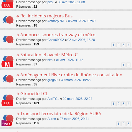
er
c
n
o
Dernier message par
pitou
«
06 avr. 2026, 11:08
pl
s
le
e
o
n
Réponses :
22
u
a
m
nt
n
s
s
g
e
Re: Incidents majeurs Bus
lu
ult
ré
e
s
le
er
o
Dernier message par
Anthony761
«
05 avr. 2026, 07:49
c
n
s
pl
le
n
Réponses :
18
e
o
a
u
m
s
nt
n
g
s
e
Annonces sonores tramway et métro
ult
lu
e
ré
s
er
le
o
Dernier message par
Chris69002
«
02 avr. 2026, 16:20
n
c
s
le
pl
n
Réponses :
159
1
2
3
4
o
e
a
m
u
s
n
nt
g
e
s
ult
Saturation et avenir Métro C
lu
e
s
ré
er
le
n
o
Dernier message par
nim
«
01 avr. 2026, 11:42
s
c
le
pl
o
n
Réponses :
57
1
2
a
e
m
u
n
s
g
nt
e
s
lu
ult
Aménagement Rive droite du Rhône : consultation
e
s
ré
le
er
n
s
o
Dernier message par
greg59
«
30 mars 2026, 19:53
c
pl
le
o
a
n
Réponses :
35
e
u
m
n
g
s
nt
s
e
lu
Girouette TCL
e
ult
ré
s
le
n
er
o
Dernier message par
AdriTCL
«
29 mars 2026, 22:24
c
s
pl
o
le
n
Réponses :
163
e
1
2
3
4
a
u
n
m
s
nt
g
s
lu
e
ult
Transport ferroviaire de la Région AURA
e
ré
le
s
er
n
c
o
Dernier message par
Auron
«
27 mars 2026, 20:41
pl
s
le
o
e
n
Réponses :
119
u
1
2
3
a
m
n
nt
s
s
g
e
lu
ult