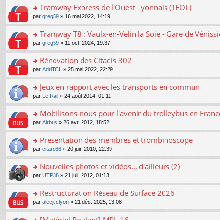
er
Tramway Express de l'Ouest Lyonnais (TEOL)
le
o
par
greg59
» 16 mai 2022, 14:19
m
n
e
s
Tramway T8 : Vaulx-en-Velin la Soie - Gare de Véniss
s
ult
s
o
par
greg59
» 11 oct. 2024, 19:37
er
a
n
le
g
s
Rénovation des Citadis 302
m
e
ult
e
n
o
par
AdriTCL
» 25 mai 2022, 22:29
er
s
o
n
le
s
n
s
Jeux en rapport avec les transports en commun
m
a
lu
ult
e
o
par
Le Rail
» 24 août 2014, 01:11
g
le
er
s
n
e
pl
le
s
s
Mobilisons-nous pour l'avenir du trolleybus en France
n
u
m
a
ult
o
s
e
o
par
Airbus
» 26 avr. 2012, 18:52
g
er
n
ré
s
n
e
le
lu
c
s
s
Présentation des membres et trombinoscope
n
m
le
e
a
ult
o
e
pl
o
par
citaro66
» 20 juin 2010, 22:39
nt
g
er
n
s
u
n
e
le
lu
s
s
s
Nouvelles photos et vidéos... d'ailleurs (2)
n
m
le
a
ré
ult
o
e
pl
o
par
UTP38
» 21 juil. 2012, 01:13
g
c
er
n
s
u
n
e
e
le
lu
s
s
s
Restructuration Réseau de Surface 2026
n
nt
m
le
a
ré
ult
o
e
pl
o
par
alecjcclyon
» 21 déc. 2025, 13:08
g
c
er
n
s
u
n
e
e
le
lu
s
s
s
[Matériel Roulant] MPL 16
n
nt
m