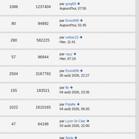
er
par
greg59
le
C
1086
1237404
Aujourd’hui, 07:55
o
d
n
er
s
ni
par
Even699
C
ult
80
94892
er
Aujourd’hui, 01:45
o
er
m
n
le
e
s
d
par
sebac22
s
C
ult
280
582225
er
Hier, 11:41
s
o
er
ni
a
n
le
er
g
s
d
par
rayy
m
C
e
ult
57
96944
er
Hier, 07:19
o
e
er
ni
n
s
le
er
s
s
d
par
Even699
m
C
ult
2504
3167792
a
er
05 août 2026, 22:27
o
e
er
g
ni
n
s
le
e
er
s
s
d
par
flo
m
C
ult
155
183521
a
er
04 août 2026, 23:35
o
e
er
g
ni
n
s
le
e
er
s
s
d
par
Patafix
m
C
ult
1022
1610165
a
er
04 août 2026, 09:20
o
e
er
g
ni
n
s
le
e
er
s
s
d
par
Lyon-St-Clair
m
C
ult
47
64196
a
er
03 août 2026, 22:00
o
e
er
g
ni
n
s
le
e
er
s
s
d
par
Sorio