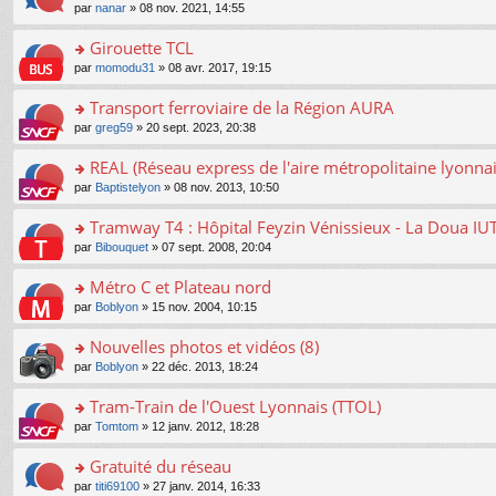
o
e
pl
o
par
nanar
» 08 nov. 2021, 14:55
g
c
er
n
s
u
n
e
e
le
lu
s
s
s
Girouette TCL
n
nt
m
le
a
ré
ult
o
e
pl
o
par
momodu31
» 08 avr. 2017, 19:15
g
c
er
n
s
u
n
e
e
le
lu
s
s
s
Transport ferroviaire de la Région AURA
n
nt
m
le
a
ré
ult
o
e
pl
o
par
greg59
» 20 sept. 2023, 20:38
g
c
er
n
s
u
n
e
e
le
lu
s
s
s
REAL (Réseau express de l'aire métropolitaine lyonnai
n
nt
m
le
a
ré
ult
o
e
pl
o
par
Baptistelyon
» 08 nov. 2013, 10:50
g
c
er
n
s
u
n
e
e
le
lu
s
s
s
Tramway T4 : Hôpital Feyzin Vénissieux - La Doua IU
n
nt
m
le
a
ré
ult
o
e
pl
o
par
Bibouquet
» 07 sept. 2008, 20:04
g
c
er
n
s
u
n
e
e
le
lu
s
s
s
Métro C et Plateau nord
n
nt
m
le
a
ré
ult
o
e
pl
o
par
Boblyon
» 15 nov. 2004, 10:15
g
c
er
n
s
u
n
e
e
le
lu
s
s
s
Nouvelles photos et vidéos (8)
n
nt
m
le
a
ré
ult
o
e
pl
o
par
Boblyon
» 22 déc. 2013, 18:24
g
c
er
n
s
u
n
e
e
le
lu
s
s
s
Tram-Train de l'Ouest Lyonnais (TTOL)
n
nt
m
le
a
ré
ult
o
e
pl
o
par
Tomtom
» 12 janv. 2012, 18:28
g
c
er
n
s
u
n
e
e
le
lu
s
s
s
Gratuité du réseau
n
nt
m
le
a
ré
ult
o
e
pl
o
par
titi69100
» 27 janv. 2014, 16:33
g
c
er