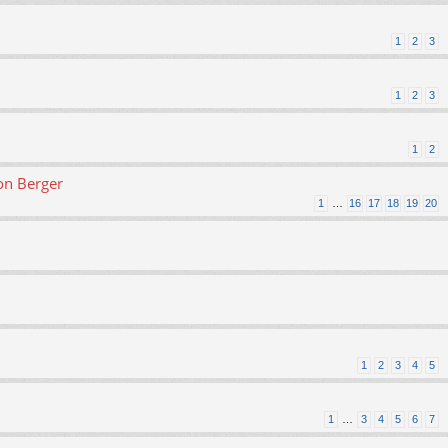
1
2
3
1
2
3
1
2
on Berger
1
…
16
17
18
19
20
1
2
3
4
5
1
…
3
4
5
6
7