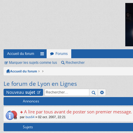
Accueil du forum
Forums
Marquer les sujets comme lus
ac
Rechercher
Accueil du forum
co
ur
Le forum de Lyon en Lignes
ci
Nouveau
sujet
s
Annonces
A lire par tous avant de poster son premier message.
o
par
bus64
» 02 oct. 2007, 22:21
n
s
Sujets
ult