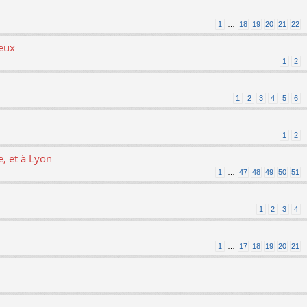
1
…
18
19
20
21
22
ieux
1
2
1
2
3
4
5
6
1
2
, et à Lyon
1
…
47
48
49
50
51
1
2
3
4
1
…
17
18
19
20
21