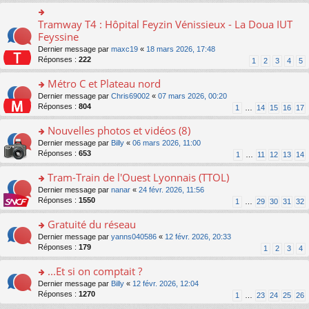
ré
s
le
er
n
c
s
pl
le
o
Tramway T4 : Hôpital Feyzin Vénissieux - La Doua IUT
e
o
a
u
m
n
nt
n
Feyssine
g
s
e
lu
s
e
ré
s
Dernier message par
maxc19
«
18 mars 2026, 17:48
le
ult
n
c
s
Réponses :
222
1
2
3
4
5
pl
er
o
e
a
u
le
n
nt
g
Métro C et Plateau nord
s
m
lu
e
ré
e
o
Dernier message par
Chris69002
«
07 mars 2026, 00:20
le
n
c
s
n
Réponses :
804
1
…
14
15
16
17
pl
o
e
s
s
u
n
nt
a
ult
Nouvelles photos et vidéos (8)
s
lu
g
er
ré
le
o
Dernier message par
Billy
«
06 mars 2026, 11:00
e
le
c
pl
n
Réponses :
653
1
…
11
12
13
14
n
m
e
u
s
o
e
nt
s
ult
Tram-Train de l'Ouest Lyonnais (TTOL)
n
s
ré
er
lu
s
o
Dernier message par
nanar
«
24 févr. 2026, 11:56
c
le
le
a
n
Réponses :
1550
1
…
29
30
31
32
e
m
pl
g
s
nt
e
u
e
ult
Gratuité du réseau
s
s
n
er
s
o
Dernier message par
yanns040586
«
12 févr. 2026, 20:33
ré
o
le
a
n
Réponses :
179
1
2
3
4
c
n
m
g
s
e
lu
e
e
ult
...Et si on comptait ?
nt
le
s
n
er
pl
s
o
Dernier message par
Billy
«
12 févr. 2026, 12:04
o
le
u
a
n
Réponses :
1270
1
…
23
24
25
26
n
m
s
g
s
lu
e