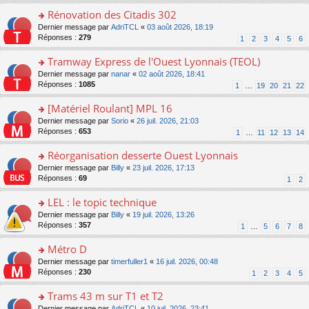
pl
g
s
e
Rénovation des Citadis 302
u
e
ult
s
s
n
er
o
Dernier message par
AdriTCL
«
03 août 2026, 18:19
s
ré
o
le
n
Réponses :
279
1
2
3
4
5
6
a
c
n
m
s
g
e
lu
e
ult
Tramway Express de l'Ouest Lyonnais (TEOL)
e
nt
le
s
er
n
o
Dernier message par
nanar
«
02 août 2026, 18:41
pl
s
le
o
n
Réponses :
1085
u
1
…
19
20
21
22
a
m
n
s
s
g
e
lu
ult
[Matériel Roulant] MPL 16
ré
e
s
le
er
c
n
s
o
Dernier message par
Sorio
«
26 juil. 2026, 21:03
pl
le
e
o
a
n
Réponses :
653
u
1
…
11
12
13
14
m
nt
n
g
s
s
e
lu
e
ult
Réorganisation desserte Ouest Lyonnais
ré
s
le
n
er
c
s
o
Dernier message par
Billy
«
23 juil. 2026, 17:13
pl
o
le
e
a
n
Réponses :
69
u
1
2
n
m
nt
g
s
s
lu
e
e
ult
LEL : le topic technique
ré
le
s
n
er
c
pl
s
o
Dernier message par
Billy
«
19 juil. 2026, 13:26
o
le
e
u
a
n
Réponses :
357
1
…
5
6
7
8
n
m
nt
s
g
s
lu
e
ré
e
ult
Métro D
le
s
c
n
er
pl
s
o
Dernier message par
timerfuller1
«
16 juil. 2026, 00:48
e
o
le
u
a
n
Réponses :
230
1
2
3
4
5
nt
n
m
s
g
s
lu
e
ré
e
ult
Trams 43 m sur T1 et T2
le
s
c
n
er
pl
s
o
Dernier message par
AdriTCL
«
10 juil. 2026, 23:41