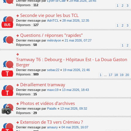
o
Dernier message par
Lyon-St-Clair
«
29 mai 2026, 18:45
nt
lu
le
e
s
n
Réponses :
112
1
2
3
le
m
n
ré
s
pl
e
o
c
ult
Seconde vie pour les bus TCL
u
s
n
e
er
s
s
o
Dernier message par
AdriTCL
«
28 mai 2026, 12:35
lu
nt
le
ré
a
n
Réponses :
127
1
2
3
le
m
c
g
s
pl
e
e
e
ult
Questions / réponses "rapides"
u
s
nt
n
er
s
s
o
Dernier message par
métrolyon
«
21 mai 2026, 07:27
o
le
ré
a
n
Réponses :
58
1
2
n
m
c
g
s
lu
e
e
e
ult
le
s
nt
n
er
Tramway T6 : Debourg - Hôpitaux Est - La Doua Gaston
o
pl
s
o
le
n
Berger
u
a
n
m
s
s
g
Dernier message par
sebac22
«
19 mai 2026, 21:46
lu
e
ult
ré
e
Réponses :
989
1
…
17
18
19
20
le
s
er
c
n
pl
s
le
e
o
Déraillement tramway
u
a
m
nt
n
s
g
e
o
Dernier message par
maxc19
«
13 mai 2026, 18:43
lu
ré
e
s
n
Réponses :
15
le
c
n
s
s
pl
e
o
Photos et vidéos d'archives
a
ult
u
nt
n
g
er
s
o
Dernier message par
Patafix
«
13 mai 2026, 09:32
lu
e
le
ré
n
Réponses :
29
le
n
m
c
s
pl
o
e
Extension de T3 vers Crémieu ?
e
ult
u
n
s
nt
er
o
Dernier message par
amaury
«
04 mai 2026, 16:07
s
lu
s
le