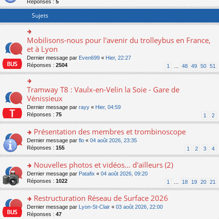
Réponses :
5
er
le
Sujets
m
e
s
Mobilisons-nous pour l'avenir du trolleybus en France,
o
s
n
et à Lyon
a
s
g
Dernier message par
Even699
«
Hier, 22:27
ult
e
Réponses :
2504
1
…
48
49
50
51
er
n
le
o
m
n
Tramway T8 : Vaulx-en-Velin la Soie - Gare de
o
e
lu
n
Vénissieux
s
le
s
s
Dernier message par
rayy
«
Hier, 04:59
pl
ult
a
Réponses :
75
u
1
2
er
g
s
le
e
Présentation des membres et trombinoscope
ré
m
n
c
e
o
Dernier message par
flo
«
04 août 2026, 23:35
o
e
s
n
Réponses :
155
1
2
3
4
n
nt
s
s
lu
a
ult
Nouvelles photos et vidéos... d'ailleurs (2)
le
g
er
pl
o
Dernier message par
Patafix
«
04 août 2026, 09:20
e
le
u
n
Réponses :
1022
1
…
18
19
20
21
n
m
s
s
o
e
ré
ult
Restructuration Réseau de Surface 2026
n
s
c
er
lu
s
o
Dernier message par
Lyon-St-Clair
«
03 août 2026, 22:00
e
le
le
a
n
Réponses :
47
nt
m