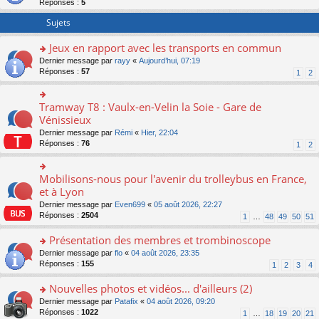
Réponses :
5
er
le
Sujets
m
e
Jeux en rapport avec les transports en commun
s
o
Dernier message par
rayy
«
Aujourd’hui, 07:19
s
n
Réponses :
57
a
1
2
s
g
ult
e
er
n
Tramway T8 : Vaulx-en-Velin la Soie - Gare de
o
le
o
n
Vénissieux
m
n
s
Dernier message par
Rémi
«
Hier, 22:04
e
lu
ult
Réponses :
76
1
2
s
le
er
s
pl
le
a
u
m
Mobilisons-nous pour l'avenir du trolleybus en France,
g
o
s
e
e
n
et à Lyon
ré
s
n
s
c
s
Dernier message par
Even699
«
05 août 2026, 22:27
o
ult
e
a
Réponses :
2504
1
…
48
49
50
51
n
er
nt
g
lu
le
e
Présentation des membres et trombinoscope
le
m
n
pl
e
o
Dernier message par
flo
«
04 août 2026, 23:35
o
u
s
n
Réponses :
155
1
2
3
4
n
s
s
s
lu
ré
a
ult
Nouvelles photos et vidéos... d'ailleurs (2)
le
c
g
er
pl
o
Dernier message par
Patafix
«
04 août 2026, 09:20
e
e
le
u
n
Réponses :
1022
1
…
18
19
20
21
nt
n
m