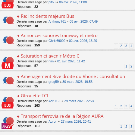
er
c
n
o
Dernier message par
pitou
«
06 avr. 2026, 11:08
pl
s
le
e
o
n
Réponses :
22
u
a
m
nt
n
s
s
g
e
Re: Incidents majeurs Bus
lu
ult
ré
e
s
le
er
o
Dernier message par
Anthony761
«
05 avr. 2026, 07:49
c
n
s
pl
le
n
Réponses :
18
e
o
a
u
m
s
nt
n
g
s
e
Annonces sonores tramway et métro
ult
lu
e
ré
s
er
le
o
Dernier message par
Chris69002
«
02 avr. 2026, 16:20
n
c
s
le
pl
n
Réponses :
159
1
2
3
4
o
e
a
m
u
s
n
nt
g
e
s
ult
Saturation et avenir Métro C
lu
e
s
ré
er
le
n
o
Dernier message par
nim
«
01 avr. 2026, 11:42
s
c
le
pl
o
n
Réponses :
57
1
2
a
e
m
u
n
s
g
nt
e
s
lu
ult
Aménagement Rive droite du Rhône : consultation
e
s
ré
le
er
n
s
o
Dernier message par
greg59
«
30 mars 2026, 19:53
c
pl
le
o
a
n
Réponses :
35
e
u
m
n
g
s
nt
s
e
lu
Girouette TCL
e
ult
ré
s
le
n
er
o
Dernier message par
AdriTCL
«
29 mars 2026, 22:24
c
s
pl
o
le
n
Réponses :
163
e
1
2
3
4
a
u
n
m
s
nt
g
s
lu
e
ult
Transport ferroviaire de la Région AURA
e
ré
le
s
er
n
c
o
Dernier message par
Auron
«
27 mars 2026, 20:41
pl
s
le
o
e
n
Réponses :
119
u
1
2
3
a
m
n
nt
s
s
g
e
lu
ult