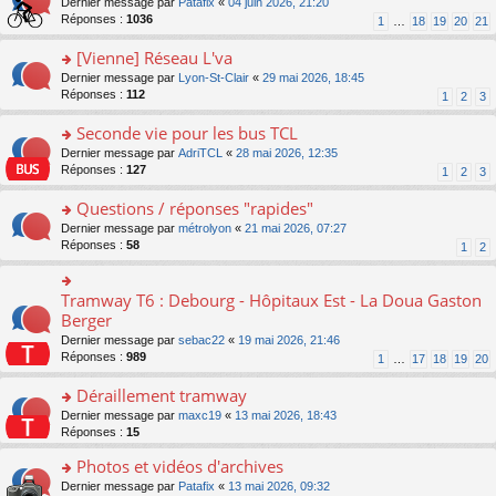
g
o
Dernier message par
Patafix
«
04 juin 2026, 21:20
e
nt
n
s
e
n
Réponses :
1036
1
…
18
19
20
21
s
lu
ré
n
s
s
le
c
o
ult
[Vienne] Réseau L'va
a
pl
e
n
er
g
u
o
Dernier message par
Lyon-St-Clair
«
29 mai 2026, 18:45
nt
lu
le
e
s
n
Réponses :
112
1
2
3
le
m
n
ré
s
pl
e
o
c
ult
Seconde vie pour les bus TCL
u
s
n
e
er
s
s
o
Dernier message par
AdriTCL
«
28 mai 2026, 12:35
lu
nt
le
ré
a
n
Réponses :
127
1
2
3
le
m
c
g
s
pl
e
e
e
ult
Questions / réponses "rapides"
u
s
nt
n
er
s
s
o
Dernier message par
métrolyon
«
21 mai 2026, 07:27
o
le
ré
a
n
Réponses :
58
1
2
n
m
c
g
s
lu
e
e
e
ult
le
s
nt
n
er
Tramway T6 : Debourg - Hôpitaux Est - La Doua Gaston
o
pl
s
o
le
n
Berger
u
a
n
m
s
s
g
Dernier message par
sebac22
«
19 mai 2026, 21:46
lu
e
ult
ré
e
Réponses :
989
1
…
17
18
19
20
le
s
er
c
n
pl
s
le
e
o
Déraillement tramway
u
a
m
nt
n
s
g
e
o
Dernier message par
maxc19
«
13 mai 2026, 18:43
lu
ré
e
s
n
Réponses :
15
le
c
n
s
s
pl
e
o
Photos et vidéos d'archives
a
ult
u
nt
n
g
er
s
o
Dernier message par
Patafix
«
13 mai 2026, 09:32
lu