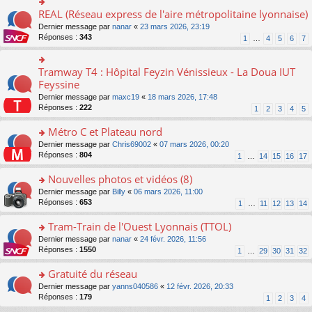
ré
e
s
le
er
REAL (Réseau express de l'aire métropolitaine lyonnaise)
c
n
o
s
pl
le
e
o
n
a
Dernier message par
nanar
«
23 mars 2026, 23:19
u
m
nt
n
s
g
Réponses :
343
s
1
…
4
5
6
7
e
lu
ult
e
ré
s
le
er
n
c
s
pl
le
o
Tramway T4 : Hôpital Feyzin Vénissieux - La Doua IUT
e
o
a
u
m
n
nt
n
Feyssine
g
s
e
lu
s
e
ré
s
Dernier message par
maxc19
«
18 mars 2026, 17:48
le
ult
n
c
s
Réponses :
222
1
2
3
4
5
pl
er
o
e
a
u
le
n
nt
g
Métro C et Plateau nord
s
m
lu
e
ré
e
o
Dernier message par
Chris69002
«
07 mars 2026, 00:20
le
n
c
s
n
Réponses :
804
1
…
14
15
16
17
pl
o
e
s
s
u
n
nt
a
ult
Nouvelles photos et vidéos (8)
s
lu
g
er
ré
le
o
Dernier message par
Billy
«
06 mars 2026, 11:00
e
le
c
pl
n
Réponses :
653
1
…
11
12
13
14
n
m
e
u
s
o
e
nt
s
ult
Tram-Train de l'Ouest Lyonnais (TTOL)
n
s
ré
er
lu
s
o
Dernier message par
nanar
«
24 févr. 2026, 11:56
c
le
le
a
n
Réponses :
1550
1
…
29
30
31
32
e
m
pl
g
s
nt
e
u
e
ult
Gratuité du réseau
s
s
n
er
s
o
Dernier message par
yanns040586
«
12 févr. 2026, 20:33
ré
o
le
a
n
Réponses :
179
1
2
3
4
c
n
m
g
s
e
lu
e