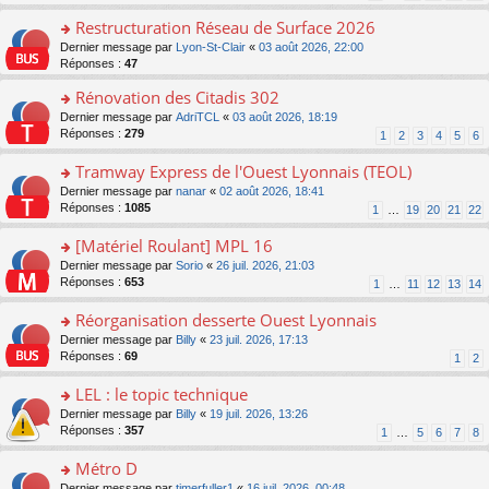
s
s
o
e
ré
ult
Restructuration Réseau de Surface 2026
n
s
c
er
lu
s
o
Dernier message par
Lyon-St-Clair
«
03 août 2026, 22:00
e
le
le
a
n
Réponses :
47
nt
m
pl
g
s
e
Rénovation des Citadis 302
u
e
ult
s
s
n
er
o
Dernier message par
AdriTCL
«
03 août 2026, 18:19
s
ré
o
le
n
Réponses :
279
1
2
3
4
5
6
a
c
n
m
s
g
e
lu
e
ult
Tramway Express de l'Ouest Lyonnais (TEOL)
e
nt
le
s
er
n
o
Dernier message par
nanar
«
02 août 2026, 18:41
pl
s
le
o
n
Réponses :
1085
u
1
…
19
20
21
22
a
m
n
s
s
g
e
lu
ult
[Matériel Roulant] MPL 16
ré
e
s
le
er
c
n
s
o
Dernier message par
Sorio
«
26 juil. 2026, 21:03
pl
le
e
o
a
n
Réponses :
653
u
1
…
11
12
13
14
m
nt
n
g
s
s
e
lu
e
ult
Réorganisation desserte Ouest Lyonnais
ré
s
le
n
er
c
s
o
Dernier message par
Billy
«
23 juil. 2026, 17:13
pl
o
le
e
a
n
Réponses :
69
u
1
2
n
m
nt
g
s
s
lu
e
e
ult
LEL : le topic technique
ré
le
s
n
er
c
pl
s
o
Dernier message par
Billy
«
19 juil. 2026, 13:26
o
le
e
u
a
n
Réponses :
357
1
…
5
6
7
8
n
m
nt
s
g
s
lu
e
ré
e
ult
Métro D
le
s
c
n
er
pl
s
o
Dernier message par
timerfuller1
«
16 juil. 2026, 00:48