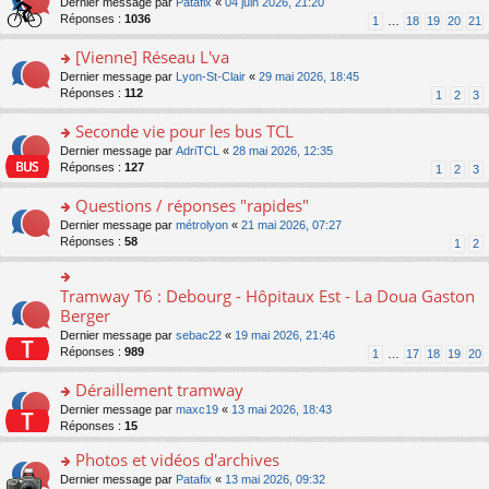
g
o
Dernier message par
Patafix
«
04 juin 2026, 21:20
e
nt
n
s
e
n
Réponses :
1036
1
…
18
19
20
21
s
lu
ré
n
s
s
le
c
o
ult
[Vienne] Réseau L'va
a
pl
e
n
er
g
u
o
Dernier message par
Lyon-St-Clair
«
29 mai 2026, 18:45
nt
lu
le
e
s
n
Réponses :
112
1
2
3
le
m
n
ré
s
pl
e
o
c
ult
Seconde vie pour les bus TCL
u
s
n
e
er
s
s
o
Dernier message par
AdriTCL
«
28 mai 2026, 12:35
lu
nt
le
ré
a
n
Réponses :
127
1
2
3
le
m
c
g
s
pl
e
e
e
ult
Questions / réponses "rapides"
u
s
nt
n
er
s
s
o
Dernier message par
métrolyon
«
21 mai 2026, 07:27
o
le
ré
a
n
Réponses :
58
1
2
n
m
c
g
s
lu
e
e
e
ult
le
s
nt
n
er
Tramway T6 : Debourg - Hôpitaux Est - La Doua Gaston
o
pl
s
o
le
n
Berger
u
a
n
m
s
s
g
Dernier message par
sebac22
«
19 mai 2026, 21:46
lu
e
ult
ré
e
Réponses :
989
1
…
17
18
19
20
le
s
er
c
n
pl
s
le
e
o
Déraillement tramway
u
a
m
nt
n
s
g
e
o
Dernier message par
maxc19
«
13 mai 2026, 18:43
lu
ré
e
s
n
Réponses :
15
le
c
n
s
s
pl
e
o
Photos et vidéos d'archives
a
ult
u
nt
n
g
er
s
o
Dernier message par
Patafix
«
13 mai 2026, 09:32
lu