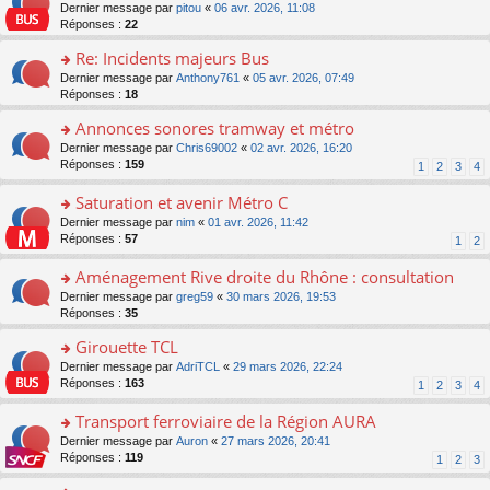
er
c
n
o
Dernier message par
pitou
«
06 avr. 2026, 11:08
pl
s
le
e
o
n
Réponses :
22
u
a
m
nt
n
s
s
g
e
Re: Incidents majeurs Bus
lu
ult
ré
e
s
le
er
o
Dernier message par
Anthony761
«
05 avr. 2026, 07:49
c
n
s
pl
le
n
Réponses :
18
e
o
a
u
m
s
nt
n
g
s
e
Annonces sonores tramway et métro
ult
lu
e
ré
s
er
le
o
Dernier message par
Chris69002
«
02 avr. 2026, 16:20
n
c
s
le
pl
n
Réponses :
159
1
2
3
4
o
e
a
m
u
s
n
nt
g
e
s
ult
Saturation et avenir Métro C
lu
e
s
ré
er
le
n
o
Dernier message par
nim
«
01 avr. 2026, 11:42
s
c
le
pl
o
n
Réponses :
57
1
2
a
e
m
u
n
s
g
nt
e
s
lu
ult
Aménagement Rive droite du Rhône : consultation
e
s
ré
le
er
n
s
o
Dernier message par
greg59
«
30 mars 2026, 19:53
c
pl
le
o
a
n
Réponses :
35
e
u
m
n
g
s
nt
s
e
lu
Girouette TCL
e
ult
ré
s
le
n
er
o
Dernier message par
AdriTCL
«
29 mars 2026, 22:24
c
s
pl
o
le
n
Réponses :
163
e
1
2
3
4
a
u
n
m
s
nt
g
s
lu
e
ult
Transport ferroviaire de la Région AURA
e
ré
le
s
er
n
c
o
Dernier message par
Auron
«
27 mars 2026, 20:41
pl
s
le
o
e
n
Réponses :
119
u
1
2
3
a
m
n
nt
s
s
g
e
lu
ult