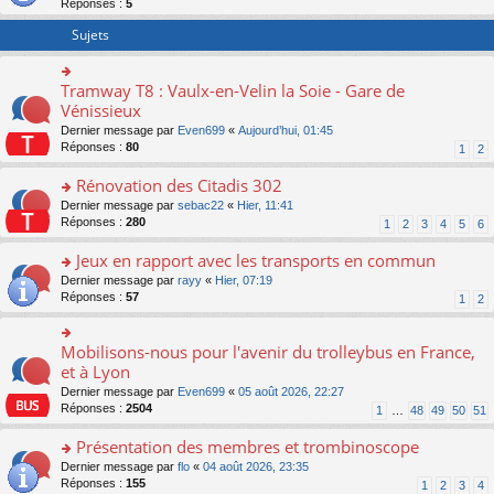
Réponses :
5
er
le
Sujets
m
e
s
Tramway T8 : Vaulx-en-Velin la Soie - Gare de
o
s
n
Vénissieux
a
s
g
Dernier message par
Even699
«
Aujourd’hui, 01:45
ult
e
Réponses :
80
1
2
er
n
le
o
Rénovation des Citadis 302
m
n
e
o
Dernier message par
sebac22
«
Hier, 11:41
lu
s
n
Réponses :
280
1
2
3
4
5
6
le
s
s
pl
a
ult
Jeux en rapport avec les transports en commun
u
g
er
s
o
Dernier message par
rayy
«
Hier, 07:19
e
le
ré
n
Réponses :
57
1
2
n
m
c
s
o
e
e
ult
n
s
nt
er
Mobilisons-nous pour l'avenir du trolleybus en France,
o
lu
s
le
n
et à Lyon
le
a
m
s
pl
g
Dernier message par
Even699
«
05 août 2026, 22:27
e
ult
u
e
Réponses :
2504
1
…
48
49
50
51
s
er
s
n
s
le
ré
o
Présentation des membres et trombinoscope
a
m
c
n
g
e
o
Dernier message par
flo
«
04 août 2026, 23:35
e
lu
e
s
n
Réponses :
155
1
2
3
4
nt
le