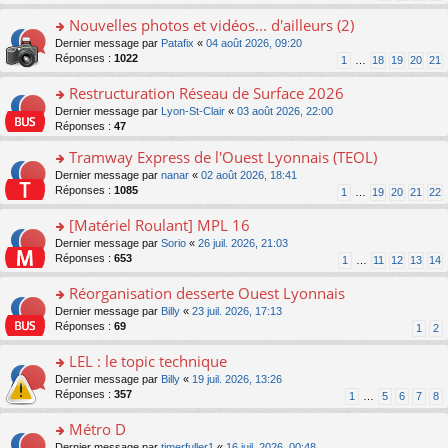
n
s
s
pl
o
a
ult
Nouvelles photos et vidéos... d'ailleurs (2)
u
n
g
er
s
o
Dernier message par
Patafix
«
04 août 2026, 09:20
lu
e
le
ré
n
Réponses :
1022
1
…
18
19
20
21
le
n
m
c
s
pl
o
e
e
ult
Restructuration Réseau de Surface 2026
u
n
s
nt
er
s
lu
s
o
Dernier message par
Lyon-St-Clair
«
03 août 2026, 22:00
le
ré
le
a
n
Réponses :
47
m
c
pl
g
s
e
e
Tramway Express de l'Ouest Lyonnais (TEOL)
u
e
ult
s
nt
s
n
er
o
Dernier message par
nanar
«
02 août 2026, 18:41
s
ré
o
le
n
Réponses :
1085
1
…
19
20
21
22
a
c
n
m
s
g
e
lu
e
ult
[Matériel Roulant] MPL 16
e
nt
le
s
er
n
o
Dernier message par
Sorio
«
26 juil. 2026, 21:03
pl
s
le
o
n
Réponses :
653
u
1
…
11
12
13
14
a
m
n
s
s
g
e
lu
ult
Réorganisation desserte Ouest Lyonnais
ré
e
s
le
er
c
n
s
o
Dernier message par
Billy
«
23 juil. 2026, 17:13
pl
le
e
o
a
n
Réponses :
69
u
1
2
m
nt
n
g
s
s
e
lu
e
ult
LEL : le topic technique
ré
s
le
n
er
c
s
o
Dernier message par
Billy
«
19 juil. 2026, 13:26
pl
o
le
e
a
n
Réponses :
357
u
1
…
5
6
7
8
n
m
nt
g
s
s
lu
e
e
ult
Métro D
ré
le
s
n
er
c
pl
s
o
Dernier message par
timerfuller1
«
16 juil. 2026, 00:48