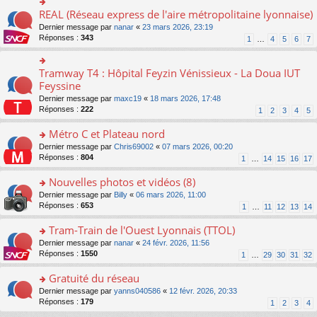
ré
e
s
le
er
REAL (Réseau express de l'aire métropolitaine lyonnaise)
c
n
o
s
pl
le
e
o
n
a
Dernier message par
nanar
«
23 mars 2026, 23:19
u
m
nt
n
s
g
Réponses :
343
s
1
…
4
5
6
7
e
lu
ult
e
ré
s
le
er
n
c
s
pl
le
o
Tramway T4 : Hôpital Feyzin Vénissieux - La Doua IUT
e
o
a
u
m
n
nt
n
Feyssine
g
s
e
lu
s
e
ré
s
Dernier message par
maxc19
«
18 mars 2026, 17:48
le
ult
n
c
s
Réponses :
222
1
2
3
4
5
pl
er
o
e
a
u
le
n
nt
g
Métro C et Plateau nord
s
m
lu
e
ré
e
o
Dernier message par
Chris69002
«
07 mars 2026, 00:20
le
n
c
s
n
Réponses :
804
1
…
14
15
16
17
pl
o
e
s
s
u
n
nt
a
ult
Nouvelles photos et vidéos (8)
s
lu
g
er
ré
le
o
Dernier message par
Billy
«
06 mars 2026, 11:00
e
le
c
pl
n
Réponses :
653
1
…
11
12
13
14
n
m
e
u
s
o
e
nt
s
ult
Tram-Train de l'Ouest Lyonnais (TTOL)
n
s
ré
er
lu
s
o
Dernier message par
nanar
«
24 févr. 2026, 11:56
c
le
le
a
n
Réponses :
1550
1
…
29
30
31
32
e
m
pl
g
s
nt
e
u
e
ult
Gratuité du réseau
s
s
n
er
s
o
Dernier message par
yanns040586
«
12 févr. 2026, 20:33
ré
o
le
a
n
Réponses :
179
1
2
3
4
c
n
m
g
s
e
lu
e