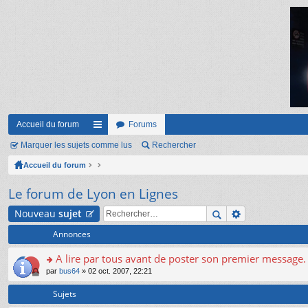
Accueil du forum
Forums
Marquer les sujets comme lus
ac
Rechercher
Accueil du forum
co
ur
Le forum de Lyon en Lignes
ci
Nouveau
sujet
s
Annonces
A lire par tous avant de poster son premier message.
o
par
bus64
» 02 oct. 2007, 22:21
n
s
Sujets
ult