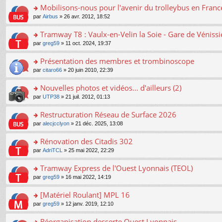
er
Mobilisons-nous pour l'avenir du trolleybus en France
le
o
par
Airbus
» 26 avr. 2012, 18:52
m
n
e
s
Tramway T8 : Vaulx-en-Velin la Soie - Gare de Véniss
s
ult
s
o
par
greg59
» 11 oct. 2024, 19:37
er
a
n
le
g
s
Présentation des membres et trombinoscope
m
e
ult
e
n
o
par
citaro66
» 20 juin 2010, 22:39
er
s
o
n
le
s
n
s
Nouvelles photos et vidéos... d'ailleurs (2)
m
a
lu
ult
e
o
par
UTP38
» 21 juil. 2012, 01:13
g
le
er
s
n
e
pl
le
s
s
Restructuration Réseau de Surface 2026
n
u
m
a
ult
o
s
e
o
par
alecjcclyon
» 21 déc. 2025, 13:08
g
er
n
ré
s
n
e
le
lu
c
s
s
Rénovation des Citadis 302
n
m
le
e
a
ult
o
e
pl
o
par
AdriTCL
» 25 mai 2022, 22:29
nt
g
er
n
s
u
n
e
le
lu
s
s
s
Tramway Express de l'Ouest Lyonnais (TEOL)
n
m
le
a
ré
ult
o
e
pl
o
par
greg59
» 16 mai 2022, 14:19
g
c
er
n
s
u
n
e
e
le
lu
s
s
s
[Matériel Roulant] MPL 16
n
nt
m
le
a
ré
ult
o
e
pl
o
par
greg59
» 12 janv. 2019, 12:10
g
c
er
n
s
u
n
e
e
le
lu
s
s
s
Réorganisation desserte Ouest Lyonnais
n
nt
m