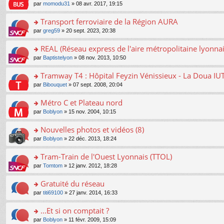
o
e
pl
o
par
momodu31
» 08 avr. 2017, 19:15
g
c
er
n
s
u
n
e
e
le
lu
s
s
s
Transport ferroviaire de la Région AURA
n
nt
m
le
a
ré
ult
o
e
pl
o
par
greg59
» 20 sept. 2023, 20:38
g
c
er
n
s
u
n
e
e
le
lu
s
s
s
REAL (Réseau express de l'aire métropolitaine lyonnai
n
nt
m
le
a
ré
ult
o
e
pl
o
par
Baptistelyon
» 08 nov. 2013, 10:50
g
c
er
n
s
u
n
e
e
le
lu
s
s
s
Tramway T4 : Hôpital Feyzin Vénissieux - La Doua IU
n
nt
m
le
a
ré
ult
o
e
pl
o
par
Bibouquet
» 07 sept. 2008, 20:04
g
c
er
n
s
u
n
e
e
le
lu
s
s
s
Métro C et Plateau nord
n
nt
m
le
a
ré
ult
o
e
pl
o
par
Boblyon
» 15 nov. 2004, 10:15
g
c
er
n
s
u
n
e
e
le
lu
s
s
s
Nouvelles photos et vidéos (8)
n
nt
m
le
a
ré
ult
o
e
pl
o
par
Boblyon
» 22 déc. 2013, 18:24
g
c
er
n
s
u
n
e
e
le
lu
s
s
s
Tram-Train de l'Ouest Lyonnais (TTOL)
n
nt
m
le
a
ré
ult
o
e
pl
o
par
Tomtom
» 12 janv. 2012, 18:28
g
c
er
n
s
u
n
e
e
le
lu
s
s
s
Gratuité du réseau
n
nt
m
le
a
ré
ult
o
e
pl
o
par
titi69100
» 27 janv. 2014, 16:33
g
c
er
n
s
u
n
e
e
le
lu
s
s
s
...Et si on comptait ?
n
nt
m
le
a
ré
ult
o
e
pl
o
par
Boblyon
» 11 févr. 2009, 15:09
g
c
er