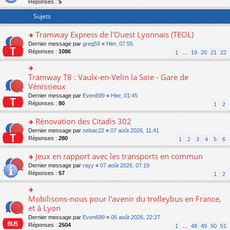
Réponses :
5
er
le
Sujets
m
e
Tramway Express de l'Ouest Lyonnais (TEOL)
s
o
Dernier message par
greg59
«
Hier, 07:55
s
n
Réponses :
1086
a
1
…
19
20
21
22
s
g
ult
e
er
n
Tramway T8 : Vaulx-en-Velin la Soie - Gare de
o
le
o
n
Vénissieux
m
n
s
Dernier message par
Even699
«
Hier, 01:45
e
lu
ult
Réponses :
80
1
2
s
le
er
s
pl
le
Rénovation des Citadis 302
a
u
m
g
s
e
o
Dernier message par
sebac22
«
07 août 2026, 11:41
e
ré
s
n
Réponses :
280
1
2
3
4
5
6
n
c
s
s
o
e
a
ult
Jeux en rapport avec les transports en commun
n
nt
g
er
o
Dernier message par
rayy
«
07 août 2026, 07:19
lu
e
le
n
Réponses :
57
1
2
le
n
m
s
pl
o
e
ult
u
n
s
er
Mobilisons-nous pour l'avenir du trolleybus en France,
s
o
lu
s
le
ré
n
et à Lyon
le
a
m
c
s
pl
g
Dernier message par
Even699
«
05 août 2026, 22:27
e
e
ult
u
e
Réponses :
2504
1
…
48
49
50
51
s
nt
er