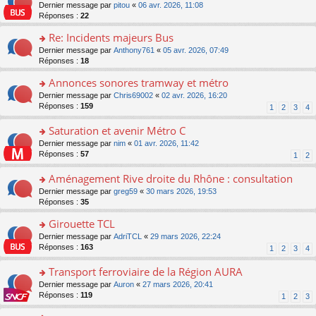
er
c
n
o
Dernier message par
pitou
«
06 avr. 2026, 11:08
pl
s
le
e
o
n
Réponses :
22
u
a
m
nt
n
s
s
g
e
Re: Incidents majeurs Bus
lu
ult
ré
e
s
le
er
o
Dernier message par
Anthony761
«
05 avr. 2026, 07:49
c
n
s
pl
le
n
Réponses :
18
e
o
a
u
m
s
nt
n
g
s
e
Annonces sonores tramway et métro
ult
lu
e
ré
s
er
le
o
Dernier message par
Chris69002
«
02 avr. 2026, 16:20
n
c
s
le
pl
n
Réponses :
159
1
2
3
4
o
e
a
m
u
s
n
nt
g
e
s
ult
Saturation et avenir Métro C
lu
e
s
ré
er
le
n
o
Dernier message par
nim
«
01 avr. 2026, 11:42
s
c
le
pl
o
n
Réponses :
57
1
2
a
e
m
u
n
s
g
nt
e
s
lu
ult
Aménagement Rive droite du Rhône : consultation
e
s
ré
le
er
n
s
o
Dernier message par
greg59
«
30 mars 2026, 19:53
c
pl
le
o
a
n
Réponses :
35
e
u
m
n
g
s
nt
s
e
lu
Girouette TCL
e
ult
ré
s
le
n
er
o
Dernier message par
AdriTCL
«
29 mars 2026, 22:24
c
s
pl
o
le
n
Réponses :
163
e
1
2
3
4
a
u
n
m
s
nt
g
s
lu
e
ult
Transport ferroviaire de la Région AURA
e
ré
le
s
er
n
c
o
Dernier message par
Auron
«
27 mars 2026, 20:41
pl
s
le
o
e
n
Réponses :
119
u
1
2
3
a
m
n
nt
s
s
g
e
lu
ult