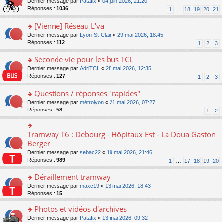
g
o
Dernier message par
Patafix
«
04 juin 2026, 21:20
e
nt
n
s
e
n
Réponses :
1036
1
…
18
19
20
21
s
lu
ré
n
s
s
le
c
o
ult
[Vienne] Réseau L'va
a
pl
e
n
er
g
u
o
Dernier message par
Lyon-St-Clair
«
29 mai 2026, 18:45
nt
lu
le
e
s
n
Réponses :
112
1
2
3
le
m
n
ré
s
pl
e
o
c
ult
Seconde vie pour les bus TCL
u
s
n
e
er
s
s
o
Dernier message par
AdriTCL
«
28 mai 2026, 12:35
lu
nt
le
ré
a
n
Réponses :
127
1
2
3
le
m
c
g
s
pl
e
e
e
ult
Questions / réponses "rapides"
u
s
nt
n
er
s
s
o
Dernier message par
métrolyon
«
21 mai 2026, 07:27
o
le
ré
a
n
Réponses :
58
1
2
n
m
c
g
s
lu
e
e
e
ult
le
s
nt
n
er
Tramway T6 : Debourg - Hôpitaux Est - La Doua Gaston
o
pl
s
o
le
n
Berger
u
a
n
m
s
s
g
Dernier message par
sebac22
«
19 mai 2026, 21:46
lu
e
ult
ré
e
Réponses :
989
1
…
17
18
19
20
le
s
er
c
n
pl
s
le
e
o
Déraillement tramway
u
a
m
nt
n
s
g
e
o
Dernier message par
maxc19
«
13 mai 2026, 18:43
lu
ré
e
s
n
Réponses :
15
le
c
n
s
s
pl
e
o
Photos et vidéos d'archives
a
ult
u
nt
n
g
er
s
o
Dernier message par
Patafix
«
13 mai 2026, 09:32
lu