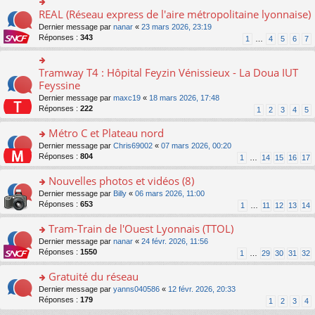
ré
e
s
le
er
REAL (Réseau express de l'aire métropolitaine lyonnaise)
c
n
o
s
pl
le
e
o
n
a
Dernier message par
nanar
«
23 mars 2026, 23:19
u
m
nt
n
s
g
Réponses :
343
s
1
…
4
5
6
7
e
lu
ult
e
ré
s
le
er
n
c
s
pl
le
o
Tramway T4 : Hôpital Feyzin Vénissieux - La Doua IUT
e
o
a
u
m
n
nt
n
Feyssine
g
s
e
lu
s
e
ré
s
Dernier message par
maxc19
«
18 mars 2026, 17:48
le
ult
n
c
s
Réponses :
222
1
2
3
4
5
pl
er
o
e
a
u
le
n
nt
g
Métro C et Plateau nord
s
m
lu
e
ré
e
o
Dernier message par
Chris69002
«
07 mars 2026, 00:20
le
n
c
s
n
Réponses :
804
1
…
14
15
16
17
pl
o
e
s
s
u
n
nt
a
ult
Nouvelles photos et vidéos (8)
s
lu
g
er
ré
le
o
Dernier message par
Billy
«
06 mars 2026, 11:00
e
le
c
pl
n
Réponses :
653
1
…
11
12
13
14
n
m
e
u
s
o
e
nt
s
ult
Tram-Train de l'Ouest Lyonnais (TTOL)
n
s
ré
er
lu
s
o
Dernier message par
nanar
«
24 févr. 2026, 11:56
c
le
le
a
n
Réponses :
1550
1
…
29
30
31
32
e
m
pl
g
s
nt
e
u
e
ult
Gratuité du réseau
s
s
n
er
s
o
Dernier message par
yanns040586
«
12 févr. 2026, 20:33
ré
o
le
a
n
Réponses :
179
1
2
3
4
c
n
m
g
s
e
lu
e