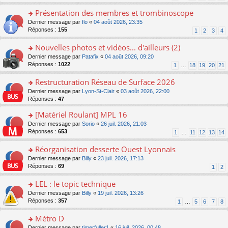
s
n
s
le
ré
o
Présentation des membres et trombinoscope
a
m
c
n
g
e
o
Dernier message par
flo
«
04 août 2026, 23:35
e
lu
e
s
n
Réponses :
155
1
2
3
4
nt
le
n
s
s
pl
o
a
ult
Nouvelles photos et vidéos... d'ailleurs (2)
u
n
g
er
s
o
Dernier message par
Patafix
«
04 août 2026, 09:20
lu
e
le
ré
n
Réponses :
1022
1
…
18
19
20
21
le
n
m
c
s
pl
o
e
e
ult
Restructuration Réseau de Surface 2026
u
n
s
nt
er
s
lu
s
o
Dernier message par
Lyon-St-Clair
«
03 août 2026, 22:00
le
ré
le
a
n
Réponses :
47
m
c
pl
g
s
e
e
[Matériel Roulant] MPL 16
u
e
ult
s
nt
s
n
er
o
Dernier message par
Sorio
«
26 juil. 2026, 21:03
s
ré
o
le
n
Réponses :
653
1
…
11
12
13
14
a
c
n
m
s
g
e
lu
e
ult
Réorganisation desserte Ouest Lyonnais
e
nt
le
s
er
n
o
Dernier message par
Billy
«
23 juil. 2026, 17:13
pl
s
le
o
n
Réponses :
69
u
1
2
a
m
n
s
s
g
e
lu
ult
LEL : le topic technique
ré
e
s
le
er
c
n
s
o
Dernier message par
Billy
«
19 juil. 2026, 13:26
pl
le
e
o
a
n
Réponses :
357
u
1
…
5
6
7
8
m
nt
n
g
s
s
e
lu
e
ult
Métro D
ré
s
le
n
er
c
s
o
Dernier message par
timerfuller1
«
16 juil. 2026, 00:48