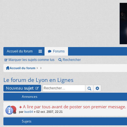
Accueil du forum
Forums
Marquer les sujets comme lus
ac
Rechercher
Accueil du forum
co
ur
Le forum de Lyon en Lignes
ci
Nouveau
sujet
s
Annonces
A lire par tous avant de poster son premier message.
o
par
bus64
» 02 oct. 2007, 22:21
n
s
Sujets
ult