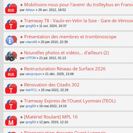
er
Mobilisons-nous pour l'avenir du trolleybus en France
le
o
par
Airbus
» 26 avr. 2012, 18:52
m
n
e
s
Tramway T8 : Vaulx-en-Velin la Soie - Gare de Véniss
s
ult
s
o
par
greg59
» 11 oct. 2024, 19:37
er
a
n
le
g
s
Présentation des membres et trombinoscope
m
e
ult
e
n
o
par
citaro66
» 20 juin 2010, 22:39
er
s
o
n
le
s
n
s
Nouvelles photos et vidéos... d'ailleurs (2)
m
a
lu
ult
e
o
par
UTP38
» 21 juil. 2012, 01:13
g
le
er
s
n
e
pl
le
s
s
Restructuration Réseau de Surface 2026
n
u
m
a
ult
o
s
e
o
par
alecjcclyon
» 21 déc. 2025, 13:08
g
er
n
ré
s
n
e
le
lu
c
s
s
Rénovation des Citadis 302
n
m
le
e
a
ult
o
e
pl
o
par
AdriTCL
» 25 mai 2022, 22:29
nt
g
er
n
s
u
n
e
le
lu
s
s
s
Tramway Express de l'Ouest Lyonnais (TEOL)
n
m
le
a
ré
ult
o
e
pl
o
par
greg59
» 16 mai 2022, 14:19
g
c
er
n
s
u
n
e
e
le
lu
s
s
s
[Matériel Roulant] MPL 16
n
nt
m
le
a
ré
ult
o
e
pl
o
par
greg59
» 12 janv. 2019, 12:10
g
c
er
n
s
u
n
e
e
le
lu
s
s
s
Réorganisation desserte Ouest Lyonnais
n
nt
m