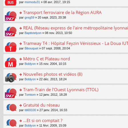
o
e
pl
o
par
momodu31
» 08 avr. 2017, 19:15
g
c
er
n
s
u
n
e
e
le
lu
s
s
s
Transport ferroviaire de la Région AURA
n
nt
m
le
a
ré
ult
o
e
pl
o
par
greg59
» 20 sept. 2023, 20:38
g
c
er
n
s
u
n
e
e
le
lu
s
s
s
REAL (Réseau express de l'aire métropolitaine lyonnai
n
nt
m
le
a
ré
ult
o
e
pl
o
par
Baptistelyon
» 08 nov. 2013, 10:50
g
c
er
n
s
u
n
e
e
le
lu
s
s
s
Tramway T4 : Hôpital Feyzin Vénissieux - La Doua IU
n
nt
m
le
a
ré
ult
o
e
pl
o
par
Bibouquet
» 07 sept. 2008, 20:04
g
c
er
n
s
u
n
e
e
le
lu
s
s
s
Métro C et Plateau nord
n
nt
m
le
a
ré
ult
o
e
pl
o
par
Boblyon
» 15 nov. 2004, 10:15
g
c
er
n
s
u
n
e
e
le
lu
s
s
s
Nouvelles photos et vidéos (8)
n
nt
m
le
a
ré
ult
o
e
pl
o
par
Boblyon
» 22 déc. 2013, 18:24
g
c
er
n
s
u
n
e
e
le
lu
s
s
s
Tram-Train de l'Ouest Lyonnais (TTOL)
n
nt
m
le
a
ré
ult
o
e
pl
o
par
Tomtom
» 12 janv. 2012, 18:28
g
c
er
n
s
u
n
e
e
le
lu
s
s
s
Gratuité du réseau
n
nt
m
le
a
ré
ult
o
e
pl
o
par
titi69100
» 27 janv. 2014, 16:33
g
c
er
n
s
u
n
e
e
le
lu
s
s
s
...Et si on comptait ?
n
nt
m
le
a
ré
ult
o
e
pl
o
par
Boblyon
» 11 févr. 2009, 15:09
g
c
er