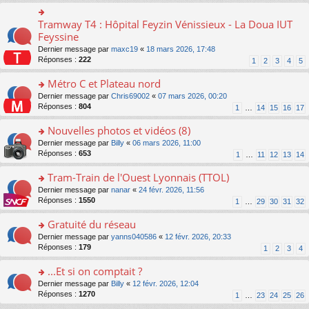
ré
s
le
er
n
c
s
pl
le
o
Tramway T4 : Hôpital Feyzin Vénissieux - La Doua IUT
e
o
a
u
m
n
nt
n
Feyssine
g
s
e
lu
s
e
ré
s
Dernier message par
maxc19
«
18 mars 2026, 17:48
le
ult
n
c
s
Réponses :
222
1
2
3
4
5
pl
er
o
e
a
u
le
n
nt
g
Métro C et Plateau nord
s
m
lu
e
ré
e
o
Dernier message par
Chris69002
«
07 mars 2026, 00:20
le
n
c
s
n
Réponses :
804
1
…
14
15
16
17
pl
o
e
s
s
u
n
nt
a
ult
Nouvelles photos et vidéos (8)
s
lu
g
er
ré
le
o
Dernier message par
Billy
«
06 mars 2026, 11:00
e
le
c
pl
n
Réponses :
653
1
…
11
12
13
14
n
m
e
u
s
o
e
nt
s
ult
Tram-Train de l'Ouest Lyonnais (TTOL)
n
s
ré
er
lu
s
o
Dernier message par
nanar
«
24 févr. 2026, 11:56
c
le
le
a
n
Réponses :
1550
1
…
29
30
31
32
e
m
pl
g
s
nt
e
u
e
ult
Gratuité du réseau
s
s
n
er
s
o
Dernier message par
yanns040586
«
12 févr. 2026, 20:33
ré
o
le
a
n
Réponses :
179
1
2
3
4
c
n
m
g
s
e
lu
e
e
ult
...Et si on comptait ?
nt
le
s
n
er
pl
s
o
Dernier message par
Billy
«
12 févr. 2026, 12:04
o
le
u
a
n
Réponses :
1270
1
…
23
24
25
26
n
m
s
g
s
lu
e