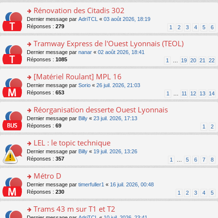
pl
g
s
e
Rénovation des Citadis 302
u
e
ult
s
s
n
er
o
Dernier message par
AdriTCL
«
03 août 2026, 18:19
s
ré
o
le
n
Réponses :
279
1
2
3
4
5
6
a
c
n
m
s
g
e
lu
e
ult
Tramway Express de l'Ouest Lyonnais (TEOL)
e
nt
le
s
er
n
o
Dernier message par
nanar
«
02 août 2026, 18:41
pl
s
le
o
n
Réponses :
1085
u
1
…
19
20
21
22
a
m
n
s
s
g
e
lu
ult
[Matériel Roulant] MPL 16
ré
e
s
le
er
c
n
s
o
Dernier message par
Sorio
«
26 juil. 2026, 21:03
pl
le
e
o
a
n
Réponses :
653
u
1
…
11
12
13
14
m
nt
n
g
s
s
e
lu
e
ult
Réorganisation desserte Ouest Lyonnais
ré
s
le
n
er
c
s
o
Dernier message par
Billy
«
23 juil. 2026, 17:13
pl
o
le
e
a
n
Réponses :
69
u
1
2
n
m
nt
g
s
s
lu
e
e
ult
LEL : le topic technique
ré
le
s
n
er
c
pl
s
o
Dernier message par
Billy
«
19 juil. 2026, 13:26
o
le
e
u
a
n
Réponses :
357
1
…
5
6
7
8
n
m
nt
s
g
s
lu
e
ré
e
ult
Métro D
le
s
c
n
er
pl
s
o
Dernier message par
timerfuller1
«
16 juil. 2026, 00:48
e
o
le
u
a
n
Réponses :
230
1
2
3
4
5
nt
n
m
s
g
s
lu
e
ré
e
ult
Trams 43 m sur T1 et T2
le
s
c
n
er
pl
s
o
Dernier message par
AdriTCL
«
10 juil. 2026, 23:41