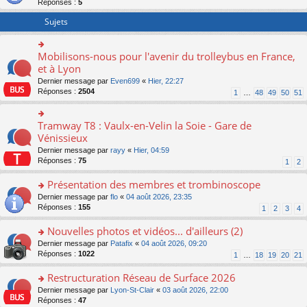
Réponses :
5
er
le
Sujets
m
e
s
Mobilisons-nous pour l'avenir du trolleybus en France,
o
s
n
et à Lyon
a
s
g
Dernier message par
Even699
«
Hier, 22:27
ult
e
Réponses :
2504
1
…
48
49
50
51
er
n
le
o
m
n
Tramway T8 : Vaulx-en-Velin la Soie - Gare de
o
e
lu
n
Vénissieux
s
le
s
s
Dernier message par
rayy
«
Hier, 04:59
pl
ult
a
Réponses :
75
u
1
2
er
g
s
le
e
Présentation des membres et trombinoscope
ré
m
n
c
e
o
Dernier message par
flo
«
04 août 2026, 23:35
o
e
s
n
Réponses :
155
1
2
3
4
n
nt
s
s
lu
a
ult
Nouvelles photos et vidéos... d'ailleurs (2)
le
g
er
pl
o
Dernier message par
Patafix
«
04 août 2026, 09:20
e
le
u
n
Réponses :
1022
1
…
18
19
20
21
n
m
s
s
o
e
ré
ult
Restructuration Réseau de Surface 2026
n
s
c
er
lu
s
o
Dernier message par
Lyon-St-Clair
«
03 août 2026, 22:00
e
le
le
a
n
Réponses :
47
nt
m