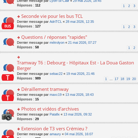
o
Dernier message par
Lyon-St-Clair
«
29 mai 2026, 18:45
nt
lu
le
e
s
n
Réponses :
112
1
2
3
le
m
n
ré
s
pl
e
o
c
ult
Seconde vie pour les bus TCL
u
s
n
e
er
s
s
o
Dernier message par
AdriTCL
«
28 mai 2026, 12:35
lu
nt
le
ré
a
n
Réponses :
127
1
2
3
le
m
c
g
s
pl
e
e
e
ult
Questions / réponses "rapides"
u
s
nt
n
er
s
s
o
Dernier message par
métrolyon
«
21 mai 2026, 07:27
o
le
ré
a
n
Réponses :
58
1
2
n
m
c
g
s
lu
e
e
e
ult
le
s
nt
n
er
Tramway T6 : Debourg - Hôpitaux Est - La Doua Gaston
o
pl
s
o
le
n
Berger
u
a
n
m
s
s
g
Dernier message par
sebac22
«
19 mai 2026, 21:46
lu
e
ult
ré
e
Réponses :
989
1
…
17
18
19
20
le
s
er
c
n
pl
s
le
e
o
Déraillement tramway
u
a
m
nt
n
s
g
e
o
Dernier message par
maxc19
«
13 mai 2026, 18:43
lu
ré
e
s
n
Réponses :
15
le
c
n
s
s
pl
e
o
Photos et vidéos d'archives
a
ult
u
nt
n
g
er
s
o
Dernier message par
Patafix
«
13 mai 2026, 09:32
lu
e
le
ré
n
Réponses :
29
le
n
m
c
s
pl
o
e
Extension de T3 vers Crémieu ?
e
ult
u
n
s
nt
er
o
Dernier message par
amaury
«
04 mai 2026, 16:07
s
lu
s
le