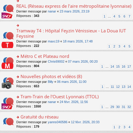
ré
e
s
le
er
REAL (Réseau express de l'aire métropolitaine lyonnaise)
c
n
o
s
pl
le
e
o
n
a
Dernier message par
nanar
«
23 mars 2026, 23:19
u
m
nt
n
s
g
Réponses :
343
s
1
…
4
5
6
7
e
lu
ult
e
ré
s
le
er
n
c
s
pl
le
o
Tramway T4 : Hôpital Feyzin Vénissieux - La Doua IUT
e
o
a
u
m
n
nt
n
Feyssine
g
s
e
lu
s
e
ré
s
Dernier message par
maxc19
«
18 mars 2026, 17:48
le
ult
n
c
s
Réponses :
222
1
2
3
4
5
pl
er
o
e
a
u
le
n
nt
g
Métro C et Plateau nord
s
m
lu
e
ré
e
o
Dernier message par
Chris69002
«
07 mars 2026, 00:20
le
n
c
s
n
Réponses :
804
1
…
14
15
16
17
pl
o
e
s
s
u
n
nt
a
ult
Nouvelles photos et vidéos (8)
s
lu
g
er
ré
le
o
Dernier message par
Billy
«
06 mars 2026, 11:00
e
le
c
pl
n
Réponses :
653
1
…
11
12
13
14
n
m
e
u
s
o
e
nt
s
ult
Tram-Train de l'Ouest Lyonnais (TTOL)
n
s
ré
er
lu
s
o
Dernier message par
nanar
«
24 févr. 2026, 11:56
c
le
le
a
n
Réponses :
1550
1
…
29
30
31
32
e
m
pl
g
s
nt
e
u
e
ult
Gratuité du réseau
s
s
n
er
s
o
Dernier message par
yanns040586
«
12 févr. 2026, 20:33
ré
o
le
a
n
Réponses :
179
1
2
3
4
c
n
m
g
s
e
lu
e