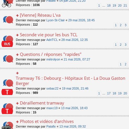
g
o
Dernier message par
Patafix
«
04 juin 2026, 21:20
e
nt
n
s
e
n
Réponses :
1036
1
…
18
19
20
21
s
lu
ré
n
s
s
le
c
o
ult
[Vienne] Réseau L'va
a
pl
e
n
er
g
u
o
Dernier message par
Lyon-St-Clair
«
29 mai 2026, 18:45
nt
lu
le
e
s
n
Réponses :
112
1
2
3
le
m
n
ré
s
pl
e
o
c
ult
Seconde vie pour les bus TCL
u
s
n
e
er
s
s
o
Dernier message par
AdriTCL
«
28 mai 2026, 12:35
lu
nt
le
ré
a
n
Réponses :
127
1
2
3
le
m
c
g
s
pl
e
e
e
ult
Questions / réponses "rapides"
u
s
nt
n
er
s
s
o
Dernier message par
métrolyon
«
21 mai 2026, 07:27
o
le
ré
a
n
Réponses :
58
1
2
n
m
c
g
s
lu
e
e
e
ult
le
s
nt
n
er
Tramway T6 : Debourg - Hôpitaux Est - La Doua Gaston
o
pl
s
o
le
n
Berger
u
a
n
m
s
s
g
Dernier message par
sebac22
«
19 mai 2026, 21:46
lu
e
ult
ré
e
Réponses :
989
1
…
17
18
19
20
le
s
er
c
n
pl
s
le
e
o
Déraillement tramway
u
a
m
nt
n
s
g
e
o
Dernier message par
maxc19
«
13 mai 2026, 18:43
lu
ré
e
s
n
Réponses :
15
le
c
n
s
s
pl
e
o
Photos et vidéos d'archives
a
ult
u
nt
n
g
er
s
o
Dernier message par
Patafix
«
13 mai 2026, 09:32
lu