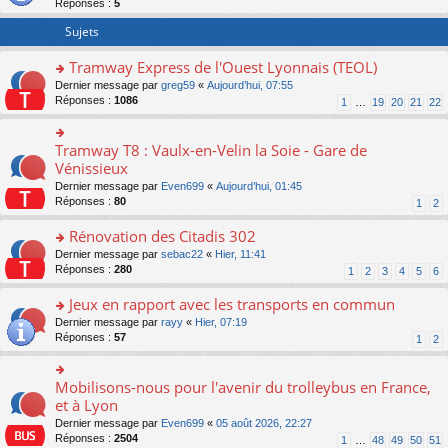
Réponses :
5
er
le
Sujets
m
e
Tramway Express de l'Ouest Lyonnais (TEOL)
s
o
Dernier message par
greg59
«
Aujourd’hui, 07:55
s
n
Réponses :
1086
a
1
…
19
20
21
22
s
g
ult
e
er
n
Tramway T8 : Vaulx-en-Velin la Soie - Gare de
o
le
o
n
Vénissieux
m
n
s
Dernier message par
Even699
«
Aujourd’hui, 01:45
e
lu
ult
Réponses :
80
1
2
s
le
er
s
pl
le
Rénovation des Citadis 302
a
u
m
g
s
e
o
Dernier message par
sebac22
«
Hier, 11:41
e
ré
s
n
Réponses :
280
1
2
3
4
5
6
n
c
s
s
o
e
a
ult
Jeux en rapport avec les transports en commun
n
nt
g
er
o
Dernier message par
rayy
«
Hier, 07:19
lu
e
le
n
Réponses :
57
1
2
le
n
m
s
pl
o
e
ult
u
n
s
er
Mobilisons-nous pour l'avenir du trolleybus en France,
s
o
lu
s
le
ré
n
et à Lyon
le
a
m
c
s
pl
g
Dernier message par
Even699
«
05 août 2026, 22:27
e
e
ult
u
e
Réponses :
2504
1
…
48
49
50
51
s
nt
er