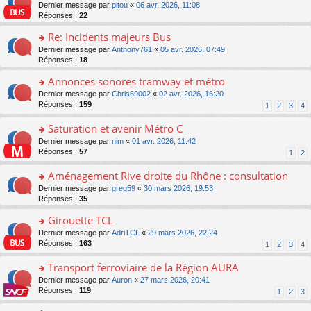
er
c
n
o
Dernier message par
pitou
«
06 avr. 2026, 11:08
pl
s
le
e
o
n
Réponses :
22
u
a
m
nt
n
s
s
g
e
Re: Incidents majeurs Bus
lu
ult
ré
e
s
le
er
o
Dernier message par
Anthony761
«
05 avr. 2026, 07:49
c
n
s
pl
le
n
Réponses :
18
e
o
a
u
m
s
nt
n
g
s
e
Annonces sonores tramway et métro
ult
lu
e
ré
s
er
le
o
Dernier message par
Chris69002
«
02 avr. 2026, 16:20
n
c
s
le
pl
n
Réponses :
159
1
2
3
4
o
e
a
m
u
s
n
nt
g
e
s
ult
Saturation et avenir Métro C
lu
e
s
ré
er
le
n
o
Dernier message par
nim
«
01 avr. 2026, 11:42
s
c
le
pl
o
n
Réponses :
57
1
2
a
e
m
u
n
s
g
nt
e
s
lu
ult
Aménagement Rive droite du Rhône : consultation
e
s
ré
le
er
n
s
o
Dernier message par
greg59
«
30 mars 2026, 19:53
c
pl
le
o
a
n
Réponses :
35
e
u
m
n
g
s
nt
s
e
lu
Girouette TCL
e
ult
ré
s
le
n
er
o
Dernier message par
AdriTCL
«
29 mars 2026, 22:24
c
s
pl
o
le
n
Réponses :
163
e
1
2
3
4
a
u
n
m
s
nt
g
s
lu
e
ult
Transport ferroviaire de la Région AURA
e
ré
le
s
er
n
c
o
Dernier message par
Auron
«
27 mars 2026, 20:41
pl
s
le
o
e
n
Réponses :
119
u
1
2
3
a
m
n
nt
s
s
g
e
lu
ult