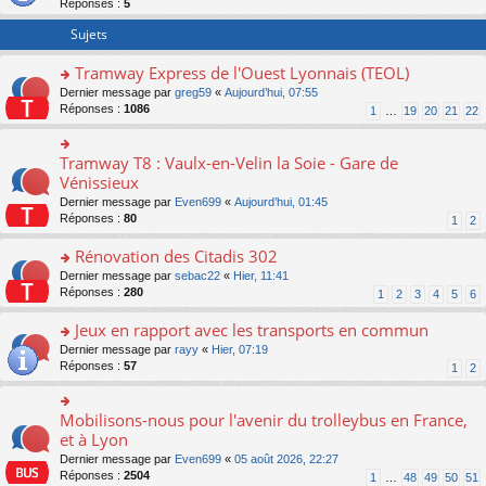
Réponses :
5
er
le
Sujets
m
e
Tramway Express de l'Ouest Lyonnais (TEOL)
s
o
Dernier message par
greg59
«
Aujourd’hui, 07:55
s
n
Réponses :
1086
a
1
…
19
20
21
22
s
g
ult
e
er
n
Tramway T8 : Vaulx-en-Velin la Soie - Gare de
o
le
o
n
Vénissieux
m
n
s
Dernier message par
Even699
«
Aujourd’hui, 01:45
e
lu
ult
Réponses :
80
1
2
s
le
er
s
pl
le
Rénovation des Citadis 302
a
u
m
g
s
e
o
Dernier message par
sebac22
«
Hier, 11:41
e
ré
s
n
Réponses :
280
1
2
3
4
5
6
n
c
s
s
o
e
a
ult
Jeux en rapport avec les transports en commun
n
nt
g
er
o
Dernier message par
rayy
«
Hier, 07:19
lu
e
le
n
Réponses :
57
1
2
le
n
m
s
pl
o
e
ult
u
n
s
er
Mobilisons-nous pour l'avenir du trolleybus en France,
s
o
lu
s
le
ré
n
et à Lyon
le
a
m
c
s
pl
g
Dernier message par
Even699
«
05 août 2026, 22:27
e
e
ult
u
e
Réponses :
2504
1
…
48
49
50
51
s
nt
er