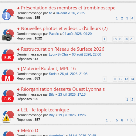
s
n
s
le
ré
o
Présentation des membres et trombinoscope
a
m
c
n
g
e
o
Dernier message par
flo
«
04 août 2026, 23:35
e
lu
e
s
n
Réponses :
155
1
2
3
4
nt
le
n
s
s
pl
o
a
ult
Nouvelles photos et vidéos... d'ailleurs (2)
u
n
g
er
s
o
Dernier message par
Patafix
«
04 août 2026, 09:20
lu
e
le
ré
n
Réponses :
1022
1
…
18
19
20
21
le
n
m
c
s
pl
o
e
e
ult
Restructuration Réseau de Surface 2026
u
n
s
nt
er
s
lu
s
o
Dernier message par
Lyon-St-Clair
«
03 août 2026, 22:00
le
ré
le
a
n
Réponses :
47
m
c
pl
g
s
e
e
[Matériel Roulant] MPL 16
u
e
ult
s
nt
s
n
er
o
Dernier message par
Sorio
«
26 juil. 2026, 21:03
s
ré
o
le
n
Réponses :
653
1
…
11
12
13
14
a
c
n
m
s
g
e
lu
e
ult
Réorganisation desserte Ouest Lyonnais
e
nt
le
s
er
n
o
Dernier message par
Billy
«
23 juil. 2026, 17:13
pl
s
le
o
n
Réponses :
69
u
1
2
a
m
n
s
s
g
e
lu
ult
LEL : le topic technique
ré
e
s
le
er
c
n
s
o
Dernier message par
Billy
«
19 juil. 2026, 13:26
pl
le
e
o
a
n
Réponses :
357
u
1
…
5
6
7
8
m
nt
n
g
s
s
e
lu
e
ult
Métro D
ré
s
le
n
er
c
s
o
Dernier message par
timerfuller1
«
16 juil. 2026, 00:48