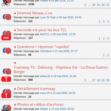
g
o
Dernier message par
Patafix
«
04 juin 2026, 21:20
e
nt
n
s
e
n
Réponses :
1036
1
…
18
19
20
21
s
lu
ré
n
s
s
le
c
o
ult
[Vienne] Réseau L'va
a
pl
e
n
er
g
u
o
Dernier message par
Lyon-St-Clair
«
29 mai 2026, 18:45
nt
lu
le
e
s
n
Réponses :
112
1
2
3
le
m
n
ré
s
pl
e
o
c
ult
Seconde vie pour les bus TCL
u
s
n
e
er
s
s
o
Dernier message par
AdriTCL
«
28 mai 2026, 12:35
lu
nt
le
ré
a
n
Réponses :
127
1
2
3
le
m
c
g
s
pl
e
e
e
ult
Questions / réponses "rapides"
u
s
nt
n
er
s
s
o
Dernier message par
métrolyon
«
21 mai 2026, 07:27
o
le
ré
a
n
Réponses :
58
1
2
n
m
c
g
s
lu
e
e
e
ult
le
s
nt
n
er
Tramway T6 : Debourg - Hôpitaux Est - La Doua Gaston
o
pl
s
o
le
n
Berger
u
a
n
m
s
s
g
Dernier message par
sebac22
«
19 mai 2026, 21:46
lu
e
ult
ré
e
Réponses :
989
1
…
17
18
19
20
le
s
er
c
n
pl
s
le
e
o
Déraillement tramway
u
a
m
nt
n
s
g
e
o
Dernier message par
maxc19
«
13 mai 2026, 18:43
lu
ré
e
s
n
Réponses :
15
le
c
n
s
s
pl
e
o
Photos et vidéos d'archives
a
ult
u
nt
n
g
er
s
o
Dernier message par
Patafix
«
13 mai 2026, 09:32
lu