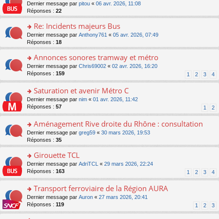
er
c
n
o
Dernier message par
pitou
«
06 avr. 2026, 11:08
pl
s
le
e
o
n
Réponses :
22
u
a
m
nt
n
s
s
g
e
Re: Incidents majeurs Bus
lu
ult
ré
e
s
le
er
o
Dernier message par
Anthony761
«
05 avr. 2026, 07:49
c
n
s
pl
le
n
Réponses :
18
e
o
a
u
m
s
nt
n
g
s
e
Annonces sonores tramway et métro
ult
lu
e
ré
s
er
le
o
Dernier message par
Chris69002
«
02 avr. 2026, 16:20
n
c
s
le
pl
n
Réponses :
159
1
2
3
4
o
e
a
m
u
s
n
nt
g
e
s
ult
Saturation et avenir Métro C
lu
e
s
ré
er
le
n
o
Dernier message par
nim
«
01 avr. 2026, 11:42
s
c
le
pl
o
n
Réponses :
57
1
2
a
e
m
u
n
s
g
nt
e
s
lu
ult
Aménagement Rive droite du Rhône : consultation
e
s
ré
le
er
n
s
o
Dernier message par
greg59
«
30 mars 2026, 19:53
c
pl
le
o
a
n
Réponses :
35
e
u
m
n
g
s
nt
s
e
lu
Girouette TCL
e
ult
ré
s
le
n
er
o
Dernier message par
AdriTCL
«
29 mars 2026, 22:24
c
s
pl
o
le
n
Réponses :
163
e
1
2
3
4
a
u
n
m
s
nt
g
s
lu
e
ult
Transport ferroviaire de la Région AURA
e
ré
le
s
er
n
c
o
Dernier message par
Auron
«
27 mars 2026, 20:41
pl
s
le
o
e
n
Réponses :
119
u
1
2
3
a
m
n
nt
s
s
g
e
lu
ult