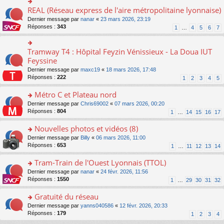
ré
e
s
le
er
REAL (Réseau express de l'aire métropolitaine lyonnaise)
c
n
o
s
pl
le
e
o
n
a
Dernier message par
nanar
«
23 mars 2026, 23:19
u
m
nt
n
s
g
Réponses :
343
s
1
…
4
5
6
7
e
lu
ult
e
ré
s
le
er
n
c
s
pl
le
o
Tramway T4 : Hôpital Feyzin Vénissieux - La Doua IUT
e
o
a
u
m
n
nt
n
Feyssine
g
s
e
lu
s
e
ré
s
Dernier message par
maxc19
«
18 mars 2026, 17:48
le
ult
n
c
s
Réponses :
222
1
2
3
4
5
pl
er
o
e
a
u
le
n
nt
g
Métro C et Plateau nord
s
m
lu
e
ré
e
o
Dernier message par
Chris69002
«
07 mars 2026, 00:20
le
n
c
s
n
Réponses :
804
1
…
14
15
16
17
pl
o
e
s
s
u
n
nt
a
ult
Nouvelles photos et vidéos (8)
s
lu
g
er
ré
le
o
Dernier message par
Billy
«
06 mars 2026, 11:00
e
le
c
pl
n
Réponses :
653
1
…
11
12
13
14
n
m
e
u
s
o
e
nt
s
ult
Tram-Train de l'Ouest Lyonnais (TTOL)
n
s
ré
er
lu
s
o
Dernier message par
nanar
«
24 févr. 2026, 11:56
c
le
le
a
n
Réponses :
1550
1
…
29
30
31
32
e
m
pl
g
s
nt
e
u
e
ult
Gratuité du réseau
s
s
n
er
s
o
Dernier message par
yanns040586
«
12 févr. 2026, 20:33
ré
o
le
a
n
Réponses :
179
1
2
3
4
c
n
m
g
s
e
lu
e