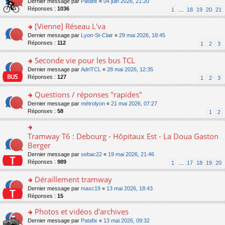
g
o
Dernier message par
Patafix
«
04 juin 2026, 21:20
e
nt
n
s
e
n
Réponses :
1036
1
…
18
19
20
21
s
lu
ré
n
s
s
le
c
o
ult
[Vienne] Réseau L'va
a
pl
e
n
er
g
u
o
Dernier message par
Lyon-St-Clair
«
29 mai 2026, 18:45
nt
lu
le
e
s
n
Réponses :
112
1
2
3
le
m
n
ré
s
pl
e
o
c
ult
Seconde vie pour les bus TCL
u
s
n
e
er
s
s
o
Dernier message par
AdriTCL
«
28 mai 2026, 12:35
lu
nt
le
ré
a
n
Réponses :
127
1
2
3
le
m
c
g
s
pl
e
e
e
ult
Questions / réponses "rapides"
u
s
nt
n
er
s
s
o
Dernier message par
métrolyon
«
21 mai 2026, 07:27
o
le
ré
a
n
Réponses :
58
1
2
n
m
c
g
s
lu
e
e
e
ult
le
s
nt
n
er
Tramway T6 : Debourg - Hôpitaux Est - La Doua Gaston
o
pl
s
o
le
n
Berger
u
a
n
m
s
s
g
Dernier message par
sebac22
«
19 mai 2026, 21:46
lu
e
ult
ré
e
Réponses :
989
1
…
17
18
19
20
le
s
er
c
n
pl
s
le
e
o
Déraillement tramway
u
a
m
nt
n
s
g
e
o
Dernier message par
maxc19
«
13 mai 2026, 18:43
lu
ré
e
s
n
Réponses :
15
le
c
n
s
s
pl
e
o
Photos et vidéos d'archives
a
ult
u
nt
n
g
er
s
o
Dernier message par
Patafix
«
13 mai 2026, 09:32
lu