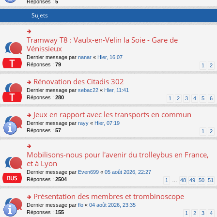
Réponses :
5
er
le
Sujets
m
e
s
Tramway T8 : Vaulx-en-Velin la Soie - Gare de
o
s
n
Vénissieux
a
s
g
Dernier message par
nanar
«
Hier, 16:07
ult
e
Réponses :
79
1
2
er
n
le
o
Rénovation des Citadis 302
m
n
e
o
Dernier message par
sebac22
«
Hier, 11:41
lu
s
n
Réponses :
280
1
2
3
4
5
6
le
s
s
pl
a
ult
Jeux en rapport avec les transports en commun
u
g
er
s
o
Dernier message par
rayy
«
Hier, 07:19
e
le
ré
n
Réponses :
57
1
2
n
m
c
s
o
e
e
ult
n
s
nt
er
Mobilisons-nous pour l'avenir du trolleybus en France,
o
lu
s
le
n
et à Lyon
le
a
m
s
pl
g
Dernier message par
Even699
«
05 août 2026, 22:27
e
ult
u
e
Réponses :
2504
1
…
48
49
50
51
s
er
s
n
s
le
ré
o
Présentation des membres et trombinoscope
a
m
c
n
g
e
o
Dernier message par
flo
«
04 août 2026, 23:35
e
lu
e
s
n
Réponses :
155
1
2
3
4
nt
le