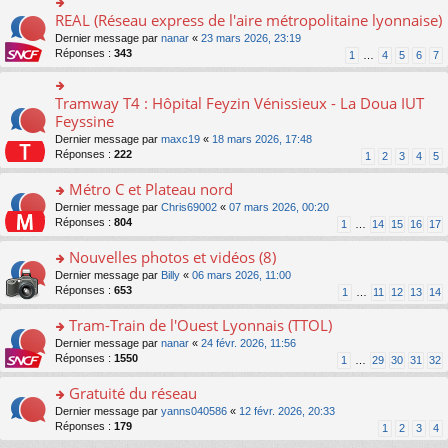
ré
e
s
le
er
REAL (Réseau express de l'aire métropolitaine lyonnaise)
c
n
o
s
pl
le
e
o
n
a
Dernier message par
nanar
«
23 mars 2026, 23:19
u
m
nt
n
s
g
Réponses :
343
s
1
…
4
5
6
7
e
lu
ult
e
ré
s
le
er
n
c
s
pl
le
o
Tramway T4 : Hôpital Feyzin Vénissieux - La Doua IUT
e
o
a
u
m
n
nt
n
Feyssine
g
s
e
lu
s
e
ré
s
Dernier message par
maxc19
«
18 mars 2026, 17:48
le
ult
n
c
s
Réponses :
222
1
2
3
4
5
pl
er
o
e
a
u
le
n
nt
g
Métro C et Plateau nord
s
m
lu
e
ré
e
o
Dernier message par
Chris69002
«
07 mars 2026, 00:20
le
n
c
s
n
Réponses :
804
1
…
14
15
16
17
pl
o
e
s
s
u
n
nt
a
ult
Nouvelles photos et vidéos (8)
s
lu
g
er
ré
le
o
Dernier message par
Billy
«
06 mars 2026, 11:00
e
le
c
pl
n
Réponses :
653
1
…
11
12
13
14
n
m
e
u
s
o
e
nt
s
ult
Tram-Train de l'Ouest Lyonnais (TTOL)
n
s
ré
er
lu
s
o
Dernier message par
nanar
«
24 févr. 2026, 11:56
c
le
le
a
n
Réponses :
1550
1
…
29
30
31
32
e
m
pl
g
s
nt
e
u
e
ult
Gratuité du réseau
s
s
n
er
s
o
Dernier message par
yanns040586
«
12 févr. 2026, 20:33
ré
o
le
a
n
Réponses :
179
1
2
3
4
c
n
m
g
s
e
lu
e