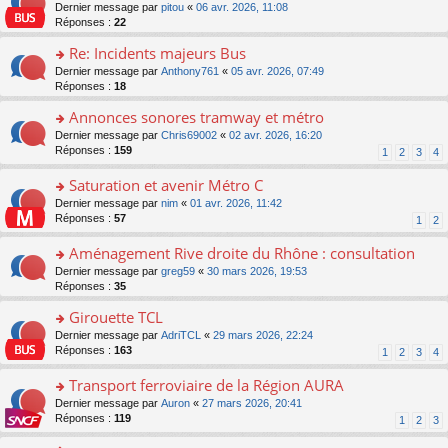
er
c
n
o
Dernier message par
pitou
«
06 avr. 2026, 11:08
pl
s
le
e
o
n
Réponses :
22
u
a
m
nt
n
s
s
g
e
Re: Incidents majeurs Bus
lu
ult
ré
e
s
le
er
o
Dernier message par
Anthony761
«
05 avr. 2026, 07:49
c
n
s
pl
le
n
Réponses :
18
e
o
a
u
m
s
nt
n
g
s
e
Annonces sonores tramway et métro
ult
lu
e
ré
s
er
le
o
Dernier message par
Chris69002
«
02 avr. 2026, 16:20
n
c
s
le
pl
n
Réponses :
159
1
2
3
4
o
e
a
m
u
s
n
nt
g
e
s
ult
Saturation et avenir Métro C
lu
e
s
ré
er
le
n
o
Dernier message par
nim
«
01 avr. 2026, 11:42
s
c
le
pl
o
n
Réponses :
57
1
2
a
e
m
u
n
s
g
nt
e
s
lu
ult
Aménagement Rive droite du Rhône : consultation
e
s
ré
le
er
n
s
o
Dernier message par
greg59
«
30 mars 2026, 19:53
c
pl
le
o
a
n
Réponses :
35
e
u
m
n
g
s
nt
s
e
lu
Girouette TCL
e
ult
ré
s
le
n
er
o
Dernier message par
AdriTCL
«
29 mars 2026, 22:24
c
s
pl
o
le
n
Réponses :
163
e
1
2
3
4
a
u
n
m
s
nt
g
s
lu
e
ult
Transport ferroviaire de la Région AURA
e
ré
le
s
er
n
c
o
Dernier message par
Auron
«
27 mars 2026, 20:41
pl
s
le
o
e
n
Réponses :
119
u
1
2
3
a
m
n
nt
s
s
g
e
lu
ult