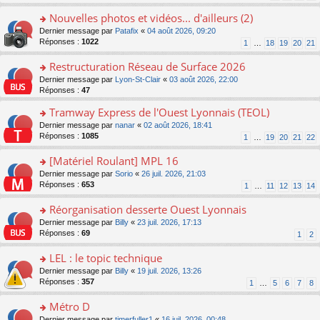
n
s
s
pl
o
a
ult
Nouvelles photos et vidéos... d'ailleurs (2)
u
n
g
er
s
o
Dernier message par
Patafix
«
04 août 2026, 09:20
lu
e
le
ré
n
Réponses :
1022
1
…
18
19
20
21
le
n
m
c
s
pl
o
e
e
ult
Restructuration Réseau de Surface 2026
u
n
s
nt
er
s
lu
s
o
Dernier message par
Lyon-St-Clair
«
03 août 2026, 22:00
le
ré
le
a
n
Réponses :
47
m
c
pl
g
s
e
e
Tramway Express de l'Ouest Lyonnais (TEOL)
u
e
ult
s
nt
s
n
er
o
Dernier message par
nanar
«
02 août 2026, 18:41
s
ré
o
le
n
Réponses :
1085
1
…
19
20
21
22
a
c
n
m
s
g
e
lu
e
ult
[Matériel Roulant] MPL 16
e
nt
le
s
er
n
o
Dernier message par
Sorio
«
26 juil. 2026, 21:03
pl
s
le
o
n
Réponses :
653
u
1
…
11
12
13
14
a
m
n
s
s
g
e
lu
ult
Réorganisation desserte Ouest Lyonnais
ré
e
s
le
er
c
n
s
o
Dernier message par
Billy
«
23 juil. 2026, 17:13
pl
le
e
o
a
n
Réponses :
69
u
1
2
m
nt
n
g
s
s
e
lu
e
ult
LEL : le topic technique
ré
s
le
n
er
c
s
o
Dernier message par
Billy
«
19 juil. 2026, 13:26
pl
o
le
e
a
n
Réponses :
357
u
1
…
5
6
7
8
n
m
nt
g
s
s
lu
e
e
ult
Métro D
ré
le
s
n
er
c
pl
s
o
Dernier message par
timerfuller1
«
16 juil. 2026, 00:48