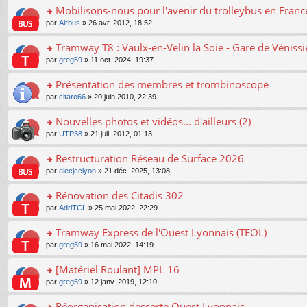
er
Mobilisons-nous pour l'avenir du trolleybus en France
le
o
par
Airbus
» 26 avr. 2012, 18:52
m
n
e
s
Tramway T8 : Vaulx-en-Velin la Soie - Gare de Véniss
s
ult
s
o
par
greg59
» 11 oct. 2024, 19:37
er
a
n
le
g
s
Présentation des membres et trombinoscope
m
e
ult
e
n
o
par
citaro66
» 20 juin 2010, 22:39
er
s
o
n
le
s
n
s
Nouvelles photos et vidéos... d'ailleurs (2)
m
a
lu
ult
e
o
par
UTP38
» 21 juil. 2012, 01:13
g
le
er
s
n
e
pl
le
s
s
Restructuration Réseau de Surface 2026
n
u
m
a
ult
o
s
e
o
par
alecjcclyon
» 21 déc. 2025, 13:08
g
er
n
ré
s
n
e
le
lu
c
s
s
Rénovation des Citadis 302
n
m
le
e
a
ult
o
e
pl
o
par
AdriTCL
» 25 mai 2022, 22:29
nt
g
er
n
s
u
n
e
le
lu
s
s
s
Tramway Express de l'Ouest Lyonnais (TEOL)
n
m
le
a
ré
ult
o
e
pl
o
par
greg59
» 16 mai 2022, 14:19
g
c
er
n
s
u
n
e
e
le
lu
s
s
s
[Matériel Roulant] MPL 16
n
nt
m
le
a
ré
ult
o
e
pl
o
par
greg59
» 12 janv. 2019, 12:10
g
c
er
n
s
u
n
e
e
le
lu
s
s
s
Réorganisation desserte Ouest Lyonnais
n
nt
m