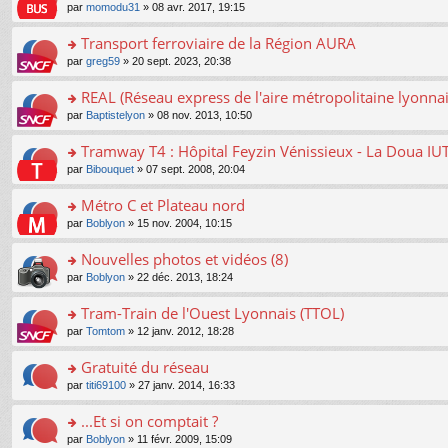
o
e
pl
o
par
momodu31
» 08 avr. 2017, 19:15
g
c
er
n
s
u
n
e
e
le
lu
s
s
s
Transport ferroviaire de la Région AURA
n
nt
m
le
a
ré
ult
o
e
pl
o
par
greg59
» 20 sept. 2023, 20:38
g
c
er
n
s
u
n
e
e
le
lu
s
s
s
REAL (Réseau express de l'aire métropolitaine lyonnai
n
nt
m
le
a
ré
ult
o
e
pl
o
par
Baptistelyon
» 08 nov. 2013, 10:50
g
c
er
n
s
u
n
e
e
le
lu
s
s
s
Tramway T4 : Hôpital Feyzin Vénissieux - La Doua IU
n
nt
m
le
a
ré
ult
o
e
pl
o
par
Bibouquet
» 07 sept. 2008, 20:04
g
c
er
n
s
u
n
e
e
le
lu
s
s
s
Métro C et Plateau nord
n
nt
m
le
a
ré
ult
o
e
pl
o
par
Boblyon
» 15 nov. 2004, 10:15
g
c
er
n
s
u
n
e
e
le
lu
s
s
s
Nouvelles photos et vidéos (8)
n
nt
m
le
a
ré
ult
o
e
pl
o
par
Boblyon
» 22 déc. 2013, 18:24
g
c
er
n
s
u
n
e
e
le
lu
s
s
s
Tram-Train de l'Ouest Lyonnais (TTOL)
n
nt
m
le
a
ré
ult
o
e
pl
o
par
Tomtom
» 12 janv. 2012, 18:28
g
c
er
n
s
u
n
e
e
le
lu
s
s
s
Gratuité du réseau
n
nt
m
le
a
ré
ult
o
e
pl
o
par
titi69100
» 27 janv. 2014, 16:33
g
c
er
n
s
u
n
e
e
le
lu
s
s
s
...Et si on comptait ?
n
nt
m
le
a
ré
ult
o
e
pl
o
par
Boblyon
» 11 févr. 2009, 15:09
g
c
er