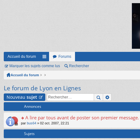
Accueil du forum
Forums
Marquer les sujets comme lus
ac
Rechercher
Accueil du forum
co
ur
Le forum de Lyon en Lignes
ci
Nouveau
sujet
s
Annonces
A lire par tous avant de poster son premier message.
o
par
bus64
» 02 oct. 2007, 22:21
n
s
Sujets
ult