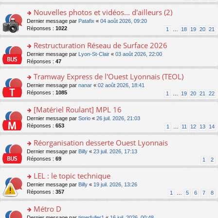
s
n
s
s
ré
o
a
ult
Nouvelles photos et vidéos... d'ailleurs (2)
c
n
g
er
o
Dernier message par
Patafix
«
04 août 2026, 09:20
e
lu
e
le
n
Réponses :
1022
1
…
18
19
20
21
nt
le
n
m
s
pl
o
e
ult
Restructuration Réseau de Surface 2026
u
n
s
er
s
lu
s
o
Dernier message par
Lyon-St-Clair
«
03 août 2026, 22:00
le
ré
le
a
n
Réponses :
47
m
c
pl
g
s
e
e
Tramway Express de l'Ouest Lyonnais (TEOL)
u
e
ult
s
nt
s
n
er
o
Dernier message par
nanar
«
02 août 2026, 18:41
s
ré
o
le
n
Réponses :
1085
1
…
19
20
21
22
a
c
n
m
s
g
e
lu
e
ult
[Matériel Roulant] MPL 16
e
nt
le
s
er
n
o
Dernier message par
Sorio
«
26 juil. 2026, 21:03
pl
s
le
o
n
Réponses :
653
u
1
…
11
12
13
14
a
m
n
s
s
g
e
lu
ult
Réorganisation desserte Ouest Lyonnais
ré
e
s
le
er
c
n
s
o
Dernier message par
Billy
«
23 juil. 2026, 17:13
pl
le
e
o
a
n
Réponses :
69
u
1
2
m
nt
n
g
s
s
e
lu
e
ult
LEL : le topic technique
ré
s
le
n
er
c
s
o
Dernier message par
Billy
«
19 juil. 2026, 13:26
pl
o
le
e
a
n
Réponses :
357
u
1
…
5
6
7
8
n
m
nt
g
s
s
lu
e
e
ult
Métro D
ré
le
s
n
er
c
pl
s
o
Dernier message par
timerfuller1
«
16 juil. 2026, 00:48