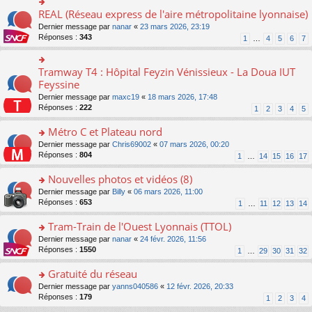
ré
e
s
le
er
REAL (Réseau express de l'aire métropolitaine lyonnaise)
c
n
o
s
pl
le
e
o
n
a
Dernier message par
nanar
«
23 mars 2026, 23:19
u
m
nt
n
s
g
Réponses :
343
s
1
…
4
5
6
7
e
lu
ult
e
ré
s
le
er
n
c
s
pl
le
o
Tramway T4 : Hôpital Feyzin Vénissieux - La Doua IUT
e
o
a
u
m
n
nt
n
Feyssine
g
s
e
lu
s
e
ré
s
Dernier message par
maxc19
«
18 mars 2026, 17:48
le
ult
n
c
s
Réponses :
222
1
2
3
4
5
pl
er
o
e
a
u
le
n
nt
g
Métro C et Plateau nord
s
m
lu
e
ré
e
o
Dernier message par
Chris69002
«
07 mars 2026, 00:20
le
n
c
s
n
Réponses :
804
1
…
14
15
16
17
pl
o
e
s
s
u
n
nt
a
ult
Nouvelles photos et vidéos (8)
s
lu
g
er
ré
le
o
Dernier message par
Billy
«
06 mars 2026, 11:00
e
le
c
pl
n
Réponses :
653
1
…
11
12
13
14
n
m
e
u
s
o
e
nt
s
ult
Tram-Train de l'Ouest Lyonnais (TTOL)
n
s
ré
er
lu
s
o
Dernier message par
nanar
«
24 févr. 2026, 11:56
c
le
le
a
n
Réponses :
1550
1
…
29
30
31
32
e
m
pl
g
s
nt
e
u
e
ult
Gratuité du réseau
s
s
n
er
s
o
Dernier message par
yanns040586
«
12 févr. 2026, 20:33
ré
o
le
a
n
Réponses :
179
1
2
3
4
c
n
m
g
s
e
lu
e