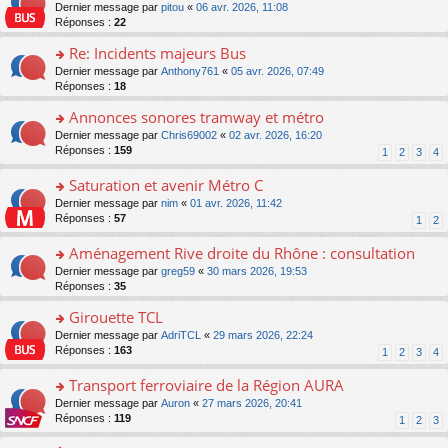
er
c
n
o
Dernier message par
pitou
«
06 avr. 2026, 11:08
pl
s
le
e
o
n
Réponses :
22
u
a
m
nt
n
s
s
g
e
Re: Incidents majeurs Bus
lu
ult
ré
e
s
le
er
o
Dernier message par
Anthony761
«
05 avr. 2026, 07:49
c
n
s
pl
le
n
Réponses :
18
e
o
a
u
m
s
nt
n
g
s
e
Annonces sonores tramway et métro
ult
lu
e
ré
s
er
le
o
Dernier message par
Chris69002
«
02 avr. 2026, 16:20
n
c
s
le
pl
n
Réponses :
159
1
2
3
4
o
e
a
m
u
s
n
nt
g
e
s
ult
Saturation et avenir Métro C
lu
e
s
ré
er
le
n
o
Dernier message par
nim
«
01 avr. 2026, 11:42
s
c
le
pl
o
n
Réponses :
57
1
2
a
e
m
u
n
s
g
nt
e
s
lu
ult
Aménagement Rive droite du Rhône : consultation
e
s
ré
le
er
n
s
o
Dernier message par
greg59
«
30 mars 2026, 19:53
c
pl
le
o
a
n
Réponses :
35
e
u
m
n
g
s
nt
s
e
lu
Girouette TCL
e
ult
ré
s
le
n
er
o
Dernier message par
AdriTCL
«
29 mars 2026, 22:24
c
s
pl
o
le
n
Réponses :
163
e
1
2
3
4
a
u
n
m
s
nt
g
s
lu
e
ult
Transport ferroviaire de la Région AURA
e
ré
le
s
er
n
c
o
Dernier message par
Auron
«
27 mars 2026, 20:41
pl
s
le
o
e
n
Réponses :
119
u
1
2
3
a
m
n
nt
s
s
g
e
lu
ult