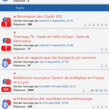
Réponses :
5
er
le
Sujets
m
e
Rénovation des Citadis 302
s
o
Dernier message par
sebac22
«
Aujourd’hui, 11:41
s
n
Réponses :
280
a
1
2
3
4
5
6
s
g
ult
e
er
n
Tramway T8 : Vaulx-en-Velin la Soie - Gare de
o
le
o
n
Vénissieux
m
n
s
Dernier message par
sebac22
«
Aujourd’hui, 11:40
e
lu
ult
Réponses :
77
1
2
s
le
er
s
pl
le
Jeux en rapport avec les transports en commun
a
u
m
g
s
e
o
Dernier message par
rayy
«
Aujourd’hui, 07:19
e
ré
s
n
Réponses :
57
1
2
n
c
s
s
o
e
a
ult
n
nt
g
er
Mobilisons-nous pour l'avenir du trolleybus en France,
o
lu
e
le
n
et à Lyon
le
n
m
s
pl
Dernier message par
Even699
«
05 août 2026, 22:27
o
e
ult
u
Réponses :
2504
1
…
48
49
50
51
n
s
er
s
lu
s
le
ré
Présentation des membres et trombinoscope
le
a
m
c
pl
g
e
o
Dernier message par
flo
«
04 août 2026, 23:35
e
u
e
s
n
Réponses :
155
1
2
3
4
nt