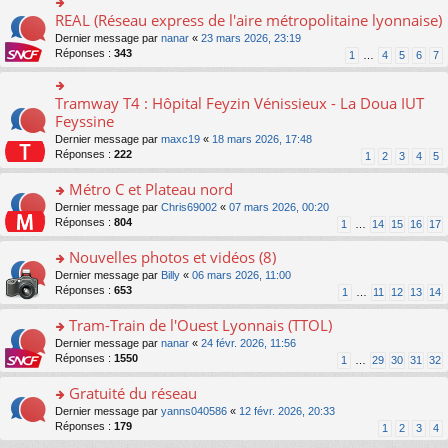
ré
e
s
le
er
REAL (Réseau express de l'aire métropolitaine lyonnaise)
c
n
o
s
pl
le
e
o
n
a
Dernier message par
nanar
«
23 mars 2026, 23:19
u
m
nt
n
s
g
Réponses :
343
s
1
…
4
5
6
7
e
lu
ult
e
ré
s
le
er
n
c
s
pl
le
o
Tramway T4 : Hôpital Feyzin Vénissieux - La Doua IUT
e
o
a
u
m
n
nt
n
Feyssine
g
s
e
lu
s
e
ré
s
Dernier message par
maxc19
«
18 mars 2026, 17:48
le
ult
n
c
s
Réponses :
222
1
2
3
4
5
pl
er
o
e
a
u
le
n
nt
g
Métro C et Plateau nord
s
m
lu
e
ré
e
o
Dernier message par
Chris69002
«
07 mars 2026, 00:20
le
n
c
s
n
Réponses :
804
1
…
14
15
16
17
pl
o
e
s
s
u
n
nt
a
ult
Nouvelles photos et vidéos (8)
s
lu
g
er
ré
le
o
Dernier message par
Billy
«
06 mars 2026, 11:00
e
le
c
pl
n
Réponses :
653
1
…
11
12
13
14
n
m
e
u
s
o
e
nt
s
ult
Tram-Train de l'Ouest Lyonnais (TTOL)
n
s
ré
er
lu
s
o
Dernier message par
nanar
«
24 févr. 2026, 11:56
c
le
le
a
n
Réponses :
1550
1
…
29
30
31
32
e
m
pl
g
s
nt
e
u
e
ult
Gratuité du réseau
s
s
n
er
s
o
Dernier message par
yanns040586
«
12 févr. 2026, 20:33
ré
o
le
a
n
Réponses :
179
1
2
3
4
c
n
m
g
s
e
lu
e