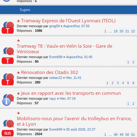
Réponses :
5
er
le
Sujets
m
e
Tramway Express de l'Ouest Lyonnais (TEOL)
s
o
Dernier message par
greg59
«
Aujourd’hui, 07:55
s
n
Réponses :
1086
a
1
…
19
20
21
22
s
g
ult
e
er
n
Tramway T8 : Vaulx-en-Velin la Soie - Gare de
o
le
o
n
Vénissieux
m
n
s
Dernier message par
Even699
«
Aujourd’hui, 01:45
e
lu
ult
Réponses :
80
1
2
s
le
er
s
pl
le
Rénovation des Citadis 302
a
u
m
g
s
e
o
Dernier message par
sebac22
«
Hier, 11:41
e
ré
s
n
Réponses :
280
1
2
3
4
5
6
n
c
s
s
o
e
a
ult
Jeux en rapport avec les transports en commun
n
nt
g
er
o
Dernier message par
rayy
«
Hier, 07:19
lu
e
le
n
Réponses :
57
1
2
le
n
m
s
pl
o
e
ult
u
n
s
er
Mobilisons-nous pour l'avenir du trolleybus en France,
s
o
lu
s
le
ré
n
et à Lyon
le
a
m
c
s
pl
g
Dernier message par
Even699
«
05 août 2026, 22:27
e
e
ult
u
e
Réponses :
2504
1
…
48
49
50
51
s
nt
er