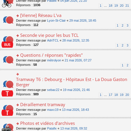
g
o
Dernier message par
Patafix
«
04 juin 2026, 21:20
e
nt
n
s
e
n
Réponses :
1036
1
…
18
19
20
21
s
lu
ré
n
s
s
le
c
o
ult
[Vienne] Réseau L'va
a
pl
e
n
er
g
u
o
Dernier message par
Lyon-St-Clair
«
29 mai 2026, 18:45
nt
lu
le
e
s
n
Réponses :
112
1
2
3
le
m
n
ré
s
pl
e
o
c
ult
Seconde vie pour les bus TCL
u
s
n
e
er
s
s
o
Dernier message par
AdriTCL
«
28 mai 2026, 12:35
lu
nt
le
ré
a
n
Réponses :
127
1
2
3
le
m
c
g
s
pl
e
e
e
ult
Questions / réponses "rapides"
u
s
nt
n
er
s
s
o
Dernier message par
métrolyon
«
21 mai 2026, 07:27
o
le
ré
a
n
Réponses :
58
1
2
n
m
c
g
s
lu
e
e
e
ult
le
s
nt
n
er
Tramway T6 : Debourg - Hôpitaux Est - La Doua Gaston
o
pl
s
o
le
n
Berger
u
a
n
m
s
s
g
Dernier message par
sebac22
«
19 mai 2026, 21:46
lu
e
ult
ré
e
Réponses :
989
1
…
17
18
19
20
le
s
er
c
n
pl
s
le
e
o
Déraillement tramway
u
a
m
nt
n
s
g
e
o
Dernier message par
maxc19
«
13 mai 2026, 18:43
lu
ré
e
s
n
Réponses :
15
le
c
n
s
s
pl
e
o
Photos et vidéos d'archives
a
ult
u
nt
n
g
er
s
o
Dernier message par
Patafix
«
13 mai 2026, 09:32
lu