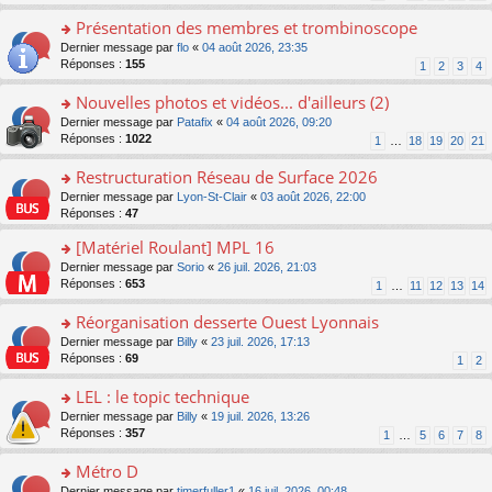
s
n
s
le
ré
o
Présentation des membres et trombinoscope
a
m
c
n
g
e
o
Dernier message par
flo
«
04 août 2026, 23:35
e
lu
e
s
n
Réponses :
155
1
2
3
4
nt
le
n
s
s
pl
o
a
ult
Nouvelles photos et vidéos... d'ailleurs (2)
u
n
g
er
s
o
Dernier message par
Patafix
«
04 août 2026, 09:20
lu
e
le
ré
n
Réponses :
1022
1
…
18
19
20
21
le
n
m
c
s
pl
o
e
e
ult
Restructuration Réseau de Surface 2026
u
n
s
nt
er
s
lu
s
o
Dernier message par
Lyon-St-Clair
«
03 août 2026, 22:00
le
ré
le
a
n
Réponses :
47
m
c
pl
g
s
e
e
[Matériel Roulant] MPL 16
u
e
ult
s
nt
s
n
er
o
Dernier message par
Sorio
«
26 juil. 2026, 21:03
s
ré
o
le
n
Réponses :
653
1
…
11
12
13
14
a
c
n
m
s
g
e
lu
e
ult
Réorganisation desserte Ouest Lyonnais
e
nt
le
s
er
n
o
Dernier message par
Billy
«
23 juil. 2026, 17:13
pl
s
le
o
n
Réponses :
69
u
1
2
a
m
n
s
s
g
e
lu
ult
LEL : le topic technique
ré
e
s
le
er
c
n
s
o
Dernier message par
Billy
«
19 juil. 2026, 13:26
pl
le
e
o
a
n
Réponses :
357
u
1
…
5
6
7
8
m
nt
n
g
s
s
e
lu
e
ult
Métro D
ré
s
le
n
er
c
s
o
Dernier message par
timerfuller1
«
16 juil. 2026, 00:48