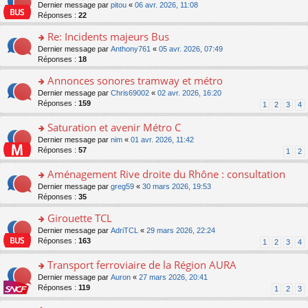
er
c
n
o
Dernier message par
pitou
«
06 avr. 2026, 11:08
pl
s
le
e
o
n
Réponses :
22
u
a
m
nt
n
s
s
g
e
Re: Incidents majeurs Bus
lu
ult
ré
e
s
le
er
o
Dernier message par
Anthony761
«
05 avr. 2026, 07:49
c
n
s
pl
le
n
Réponses :
18
e
o
a
u
m
s
nt
n
g
s
e
Annonces sonores tramway et métro
ult
lu
e
ré
s
er
le
o
Dernier message par
Chris69002
«
02 avr. 2026, 16:20
n
c
s
le
pl
n
Réponses :
159
1
2
3
4
o
e
a
m
u
s
n
nt
g
e
s
ult
Saturation et avenir Métro C
lu
e
s
ré
er
le
n
o
Dernier message par
nim
«
01 avr. 2026, 11:42
s
c
le
pl
o
n
Réponses :
57
1
2
a
e
m
u
n
s
g
nt
e
s
lu
ult
Aménagement Rive droite du Rhône : consultation
e
s
ré
le
er
n
s
o
Dernier message par
greg59
«
30 mars 2026, 19:53
c
pl
le
o
a
n
Réponses :
35
e
u
m
n
g
s
nt
s
e
lu
Girouette TCL
e
ult
ré
s
le
n
er
o
Dernier message par
AdriTCL
«
29 mars 2026, 22:24
c
s
pl
o
le
n
Réponses :
163
e
1
2
3
4
a
u
n
m
s
nt
g
s
lu
e
ult
Transport ferroviaire de la Région AURA
e
ré
le
s
er
n
c
o
Dernier message par
Auron
«
27 mars 2026, 20:41
pl
s
le
o
e
n
Réponses :
119
u
1
2
3
a
m
n
nt
s
s
g
e
lu
ult