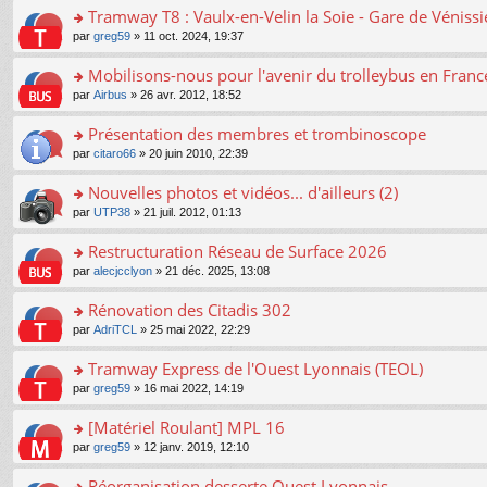
er
Tramway T8 : Vaulx-en-Velin la Soie - Gare de Véniss
le
o
par
greg59
» 11 oct. 2024, 19:37
m
n
e
s
Mobilisons-nous pour l'avenir du trolleybus en France
s
ult
s
o
par
Airbus
» 26 avr. 2012, 18:52
er
a
n
le
g
s
Présentation des membres et trombinoscope
m
e
ult
e
n
o
par
citaro66
» 20 juin 2010, 22:39
er
s
o
n
le
s
n
s
Nouvelles photos et vidéos... d'ailleurs (2)
m
a
lu
ult
e
o
par
UTP38
» 21 juil. 2012, 01:13
g
le
er
s
n
e
pl
le
s
s
Restructuration Réseau de Surface 2026
n
u
m
a
ult
o
s
e
o
par
alecjcclyon
» 21 déc. 2025, 13:08
g
er
n
ré
s
n
e
le
lu
c
s
s
Rénovation des Citadis 302
n
m
le
e
a
ult
o
e
pl
o
par
AdriTCL
» 25 mai 2022, 22:29
nt
g
er
n
s
u
n
e
le
lu
s
s
s
Tramway Express de l'Ouest Lyonnais (TEOL)
n
m
le
a
ré
ult
o
e
pl
o
par
greg59
» 16 mai 2022, 14:19
g
c
er
n
s
u
n
e
e
le
lu
s
s
s
[Matériel Roulant] MPL 16
n
nt
m
le
a
ré
ult
o
e
pl
o
par
greg59
» 12 janv. 2019, 12:10
g
c
er
n
s
u
n
e
e
le
lu
s
s
s
Réorganisation desserte Ouest Lyonnais
n
nt
m