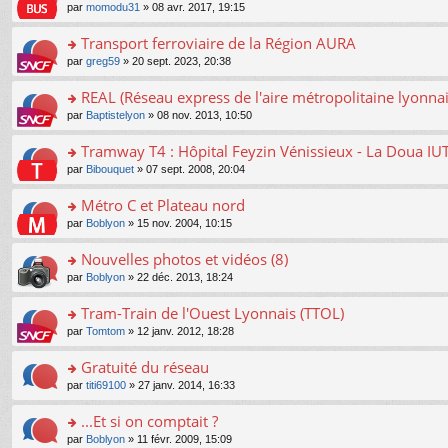
o
e
pl
o
par
momodu31
» 08 avr. 2017, 19:15
g
c
er
n
s
u
n
e
e
le
lu
s
s
s
Transport ferroviaire de la Région AURA
n
nt
m
le
a
ré
ult
o
e
pl
o
par
greg59
» 20 sept. 2023, 20:38
g
c
er
n
s
u
n
e
e
le
lu
s
s
s
REAL (Réseau express de l'aire métropolitaine lyonnai
n
nt
m
le
a
ré
ult
o
e
pl
o
par
Baptistelyon
» 08 nov. 2013, 10:50
g
c
er
n
s
u
n
e
e
le
lu
s
s
s
Tramway T4 : Hôpital Feyzin Vénissieux - La Doua IU
n
nt
m
le
a
ré
ult
o
e
pl
o
par
Bibouquet
» 07 sept. 2008, 20:04
g
c
er
n
s
u
n
e
e
le
lu
s
s
s
Métro C et Plateau nord
n
nt
m
le
a
ré
ult
o
e
pl
o
par
Boblyon
» 15 nov. 2004, 10:15
g
c
er
n
s
u
n
e
e
le
lu
s
s
s
Nouvelles photos et vidéos (8)
n
nt
m
le
a
ré
ult
o
e
pl
o
par
Boblyon
» 22 déc. 2013, 18:24
g
c
er
n
s
u
n
e
e
le
lu
s
s
s
Tram-Train de l'Ouest Lyonnais (TTOL)
n
nt
m
le
a
ré
ult
o
e
pl
o
par
Tomtom
» 12 janv. 2012, 18:28
g
c
er
n
s
u
n
e
e
le
lu
s
s
s
Gratuité du réseau
n
nt
m
le
a
ré
ult
o
e
pl
o
par
titi69100
» 27 janv. 2014, 16:33
g
c
er
n
s
u
n
e
e
le
lu
s
s
s
...Et si on comptait ?
n
nt
m
le
a
ré
ult
o
e
pl
o
par
Boblyon
» 11 févr. 2009, 15:09
g
c
er