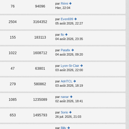
er
par
Rémi
le
C
76
94096
Hier, 22:04
o
d
n
er
s
ni
par
Even699
C
ult
2504
3164352
er
05 août 2026, 22:27
o
er
m
n
le
e
s
d
par
flo
s
C
ult
155
183113
er
04 août 2026, 23:35
o
s
er
ni
n
a
le
er
s
g
d
par
Patafix
m
C
ult
e
1022
1608712
er
04 août 2026, 09:20
o
e
er
ni
n
s
le
er
s
s
d
par
Lyon-St-Clair
m
C
ult
47
63801
a
er
03 août 2026, 22:00
o
e
er
g
ni
n
s
le
e
er
s
s
d
par
AdriTCL
m
C
ult
279
580862
a
er
03 août 2026, 18:19
o
e
er
g
ni
n
s
le
e
er
s
s
d
par
nanar
m
C
ult
1085
1235089
a
er
02 août 2026, 18:41
o
e
er
g
ni
n
s
le
e
er
s
s
d
par
Sorio
m
C
ult
653
1495793
a
er
26 juil. 2026, 21:03
o
e
er
g
ni
n
s
le
e
er
s
s
d
par
Billy