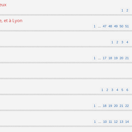
ieux
1
2
, et à Lyon
1
…
47
48
49
50
51
1
2
3
4
1
…
17
18
19
20
21
1
2
3
4
5
6
1
…
18
19
20
21
22
1
…
10
11
12
13
14