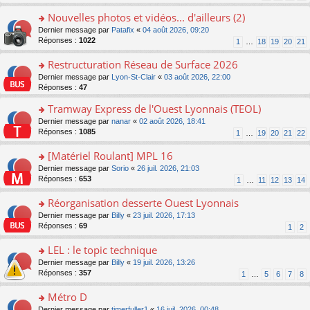
n
s
s
pl
o
a
ult
Nouvelles photos et vidéos... d'ailleurs (2)
u
n
g
er
s
o
Dernier message par
Patafix
«
04 août 2026, 09:20
lu
e
le
ré
n
Réponses :
1022
1
…
18
19
20
21
le
n
m
c
s
pl
o
e
e
ult
Restructuration Réseau de Surface 2026
u
n
s
nt
er
s
lu
s
o
Dernier message par
Lyon-St-Clair
«
03 août 2026, 22:00
le
ré
le
a
n
Réponses :
47
m
c
pl
g
s
e
e
Tramway Express de l'Ouest Lyonnais (TEOL)
u
e
ult
s
nt
s
n
er
o
Dernier message par
nanar
«
02 août 2026, 18:41
s
ré
o
le
n
Réponses :
1085
1
…
19
20
21
22
a
c
n
m
s
g
e
lu
e
ult
[Matériel Roulant] MPL 16
e
nt
le
s
er
n
o
Dernier message par
Sorio
«
26 juil. 2026, 21:03
pl
s
le
o
n
Réponses :
653
u
1
…
11
12
13
14
a
m
n
s
s
g
e
lu
ult
Réorganisation desserte Ouest Lyonnais
ré
e
s
le
er
c
n
s
o
Dernier message par
Billy
«
23 juil. 2026, 17:13
pl
le
e
o
a
n
Réponses :
69
u
1
2
m
nt
n
g
s
s
e
lu
e
ult
LEL : le topic technique
ré
s
le
n
er
c
s
o
Dernier message par
Billy
«
19 juil. 2026, 13:26
pl
o
le
e
a
n
Réponses :
357
u
1
…
5
6
7
8
n
m
nt
g
s
s
lu
e
e
ult
Métro D
ré
le
s
n
er
c
pl
s
o
Dernier message par
timerfuller1
«
16 juil. 2026, 00:48