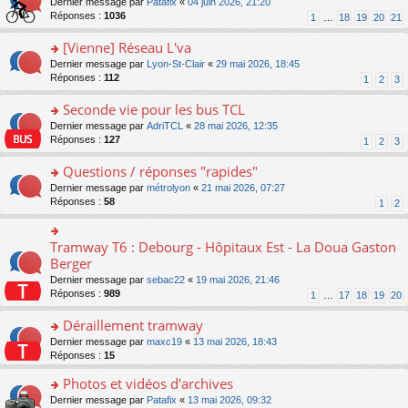
g
o
Dernier message par
Patafix
«
04 juin 2026, 21:20
e
nt
n
s
e
n
Réponses :
1036
1
…
18
19
20
21
s
lu
ré
n
s
s
le
c
o
ult
[Vienne] Réseau L'va
a
pl
e
n
er
g
u
o
Dernier message par
Lyon-St-Clair
«
29 mai 2026, 18:45
nt
lu
le
e
s
n
Réponses :
112
1
2
3
le
m
n
ré
s
pl
e
o
c
ult
Seconde vie pour les bus TCL
u
s
n
e
er
s
s
o
Dernier message par
AdriTCL
«
28 mai 2026, 12:35
lu
nt
le
ré
a
n
Réponses :
127
1
2
3
le
m
c
g
s
pl
e
e
e
ult
Questions / réponses "rapides"
u
s
nt
n
er
s
s
o
Dernier message par
métrolyon
«
21 mai 2026, 07:27
o
le
ré
a
n
Réponses :
58
1
2
n
m
c
g
s
lu
e
e
e
ult
le
s
nt
n
er
Tramway T6 : Debourg - Hôpitaux Est - La Doua Gaston
o
pl
s
o
le
n
Berger
u
a
n
m
s
s
g
Dernier message par
sebac22
«
19 mai 2026, 21:46
lu
e
ult
ré
e
Réponses :
989
1
…
17
18
19
20
le
s
er
c
n
pl
s
le
e
o
Déraillement tramway
u
a
m
nt
n
s
g
e
o
Dernier message par
maxc19
«
13 mai 2026, 18:43
lu
ré
e
s
n
Réponses :
15
le
c
n
s
s
pl
e
o
Photos et vidéos d'archives
a
ult
u
nt
n
g
er
s
o
Dernier message par
Patafix
«
13 mai 2026, 09:32
lu