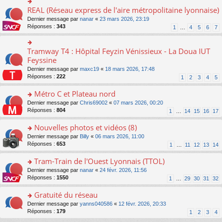
ré
e
s
le
er
REAL (Réseau express de l'aire métropolitaine lyonnaise)
c
n
o
s
pl
le
e
o
n
a
Dernier message par
nanar
«
23 mars 2026, 23:19
u
m
nt
n
s
g
Réponses :
343
s
1
…
4
5
6
7
e
lu
ult
e
ré
s
le
er
n
c
s
pl
le
o
Tramway T4 : Hôpital Feyzin Vénissieux - La Doua IUT
e
o
a
u
m
n
nt
n
Feyssine
g
s
e
lu
s
e
ré
s
Dernier message par
maxc19
«
18 mars 2026, 17:48
le
ult
n
c
s
Réponses :
222
1
2
3
4
5
pl
er
o
e
a
u
le
n
nt
g
Métro C et Plateau nord
s
m
lu
e
ré
e
o
Dernier message par
Chris69002
«
07 mars 2026, 00:20
le
n
c
s
n
Réponses :
804
1
…
14
15
16
17
pl
o
e
s
s
u
n
nt
a
ult
Nouvelles photos et vidéos (8)
s
lu
g
er
ré
le
o
Dernier message par
Billy
«
06 mars 2026, 11:00
e
le
c
pl
n
Réponses :
653
1
…
11
12
13
14
n
m
e
u
s
o
e
nt
s
ult
Tram-Train de l'Ouest Lyonnais (TTOL)
n
s
ré
er
lu
s
o
Dernier message par
nanar
«
24 févr. 2026, 11:56
c
le
le
a
n
Réponses :
1550
1
…
29
30
31
32
e
m
pl
g
s
nt
e
u
e
ult
Gratuité du réseau
s
s
n
er
s
o
Dernier message par
yanns040586
«
12 févr. 2026, 20:33
ré
o
le
a
n
Réponses :
179
1
2
3
4
c
n
m
g
s
e
lu
e