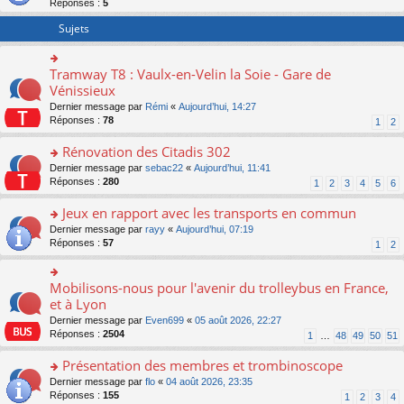
Réponses :
5
er
le
Sujets
m
e
s
Tramway T8 : Vaulx-en-Velin la Soie - Gare de
o
s
n
Vénissieux
a
s
g
Dernier message par
Rémi
«
Aujourd’hui, 14:27
ult
e
Réponses :
78
1
2
er
n
le
o
Rénovation des Citadis 302
m
n
e
o
Dernier message par
sebac22
«
Aujourd’hui, 11:41
lu
s
n
Réponses :
280
1
2
3
4
5
6
le
s
s
pl
a
ult
Jeux en rapport avec les transports en commun
u
g
er
s
o
Dernier message par
rayy
«
Aujourd’hui, 07:19
e
le
ré
n
Réponses :
57
1
2
n
m
c
s
o
e
e
ult
n
s
nt
er
Mobilisons-nous pour l'avenir du trolleybus en France,
o
lu
s
le
n
et à Lyon
le
a
m
s
pl
g
Dernier message par
Even699
«
05 août 2026, 22:27
e
ult
u
e
Réponses :
2504
1
…
48
49
50
51
s
er
s
n
s
le
ré
o
Présentation des membres et trombinoscope
a
m
c
n
g
e
o
Dernier message par
flo
«
04 août 2026, 23:35
e
lu
e
s
n
Réponses :
155
1
2
3
4
nt
le