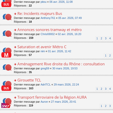
er
c
n
o
Dernier message par
pitou
«
06 avr. 2026, 11:08
pl
s
le
e
o
n
Réponses :
22
u
a
m
nt
n
s
s
g
e
Re: Incidents majeurs Bus
lu
ult
ré
e
s
le
er
o
Dernier message par
Anthony761
«
05 avr. 2026, 07:49
c
n
s
pl
le
n
Réponses :
18
e
o
a
u
m
s
nt
n
g
s
e
Annonces sonores tramway et métro
ult
lu
e
ré
s
er
le
o
Dernier message par
Chris69002
«
02 avr. 2026, 16:20
n
c
s
le
pl
n
Réponses :
159
1
2
3
4
o
e
a
m
u
s
n
nt
g
e
s
ult
Saturation et avenir Métro C
lu
e
s
ré
er
le
n
o
Dernier message par
nim
«
01 avr. 2026, 11:42
s
c
le
pl
o
n
Réponses :
57
1
2
a
e
m
u
n
s
g
nt
e
s
lu
ult
Aménagement Rive droite du Rhône : consultation
e
s
ré
le
er
n
s
o
Dernier message par
greg59
«
30 mars 2026, 19:53
c
pl
le
o
a
n
Réponses :
35
e
u
m
n
g
s
nt
s
e
lu
Girouette TCL
e
ult
ré
s
le
n
er
o
Dernier message par
AdriTCL
«
29 mars 2026, 22:24
c
s
pl
o
le
n
Réponses :
163
e
1
2
3
4
a
u
n
m
s
nt
g
s
lu
e
ult
Transport ferroviaire de la Région AURA
e
ré
le
s
er
n
c
o
Dernier message par
Auron
«
27 mars 2026, 20:41
pl
s
le
o
e
n
Réponses :
119
u
1
2
3
a
m
n
nt
s
s
g
e
lu
ult