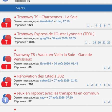
Réponses :
5
er
le
Sujets
m
e
Tramway T9 : Charpennes - La Soie
s
o
Dernier message par
timerfuller1
«
Hier, 17:16
s
n
Réponses :
321
a
1
…
4
5
6
7
s
g
ult
e
Tramway Express de l'Ouest Lyonnais (TEOL)
er
n
o
Dernier message par
greg59
«
08 août 2026, 07:55
le
o
n
Réponses :
1086
1
…
19
20
21
22
m
n
s
e
lu
ult
s
le
er
Tramway T8 : Vaulx-en-Velin la Soie - Gare de
o
s
pl
le
n
Vénissieux
a
u
m
s
g
s
Dernier message par
Even699
«
08 août 2026, 01:45
e
ult
e
ré
Réponses :
80
1
2
s
er
n
c
s
le
o
e
Rénovation des Citadis 302
a
m
n
nt
g
e
o
Dernier message par
sebac22
«
07 août 2026, 11:41
lu
e
s
n
Réponses :
280
1
2
3
4
5
6
le
n
s
s
pl
o
a
ult
Jeux en rapport avec les transports en commun
u
n
g
er
s
o
Dernier message par
rayy
«
07 août 2026, 07:19
lu
e
le
ré
n
Réponses :
57
1
2
le
n
m
c
s
pl
o
e
e
ult
u
n
s
nt