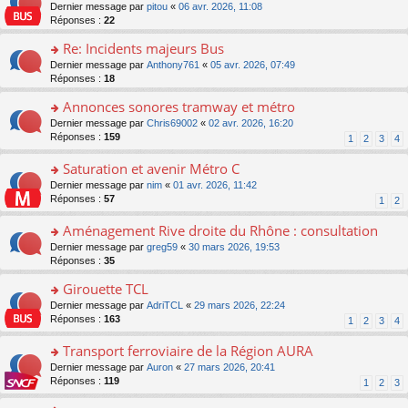
er
c
n
o
Dernier message par
pitou
«
06 avr. 2026, 11:08
pl
s
le
e
o
n
Réponses :
22
u
a
m
nt
n
s
s
g
e
Re: Incidents majeurs Bus
lu
ult
ré
e
s
le
er
o
Dernier message par
Anthony761
«
05 avr. 2026, 07:49
c
n
s
pl
le
n
Réponses :
18
e
o
a
u
m
s
nt
n
g
s
e
Annonces sonores tramway et métro
ult
lu
e
ré
s
er
le
o
Dernier message par
Chris69002
«
02 avr. 2026, 16:20
n
c
s
le
pl
n
Réponses :
159
1
2
3
4
o
e
a
m
u
s
n
nt
g
e
s
ult
Saturation et avenir Métro C
lu
e
s
ré
er
le
n
o
Dernier message par
nim
«
01 avr. 2026, 11:42
s
c
le
pl
o
n
Réponses :
57
1
2
a
e
m
u
n
s
g
nt
e
s
lu
ult
Aménagement Rive droite du Rhône : consultation
e
s
ré
le
er
n
s
o
Dernier message par
greg59
«
30 mars 2026, 19:53
c
pl
le
o
a
n
Réponses :
35
e
u
m
n
g
s
nt
s
e
lu
Girouette TCL
e
ult
ré
s
le
n
er
o
Dernier message par
AdriTCL
«
29 mars 2026, 22:24
c
s
pl
o
le
n
Réponses :
163
e
1
2
3
4
a
u
n
m
s
nt
g
s
lu
e
ult
Transport ferroviaire de la Région AURA
e
ré
le
s
er
n
c
o
Dernier message par
Auron
«
27 mars 2026, 20:41
pl
s
le
o
e
n
Réponses :
119
u
1
2
3
a
m
n
nt
s
s
g
e
lu
ult