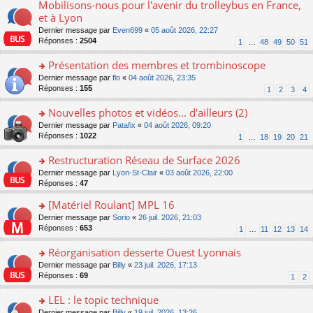
er
Mobilisons-nous pour l'avenir du trolleybus en France,
s
o
lu
s
le
ré
n
et à Lyon
le
a
m
c
s
pl
g
Dernier message par
Even699
«
05 août 2026, 22:27
e
e
ult
u
e
Réponses :
2504
1
…
48
49
50
51
s
nt
er
s
n
s
le
ré
o
Présentation des membres et trombinoscope
a
m
c
n
g
e
o
Dernier message par
flo
«
04 août 2026, 23:35
e
lu
e
s
n
Réponses :
155
1
2
3
4
nt
le
n
s
s
pl
o
a
ult
Nouvelles photos et vidéos... d'ailleurs (2)
u
n
g
er
s
o
Dernier message par
Patafix
«
04 août 2026, 09:20
lu
e
le
ré
n
Réponses :
1022
1
…
18
19
20
21
le
n
m
c
s
pl
o
e
e
ult
Restructuration Réseau de Surface 2026
u
n
s
nt
er
s
lu
s
o
Dernier message par
Lyon-St-Clair
«
03 août 2026, 22:00
le
ré
le
a
n
Réponses :
47
m
c
pl
g
s
e
e
[Matériel Roulant] MPL 16
u
e
ult
s
nt
s
n
er
o
Dernier message par
Sorio
«
26 juil. 2026, 21:03
s
ré
o
le
n
Réponses :
653
1
…
11
12
13
14
a
c
n
m
s
g
e
lu
e
ult
Réorganisation desserte Ouest Lyonnais
e
nt
le
s
er
n
o
Dernier message par
Billy
«
23 juil. 2026, 17:13
pl
s
le
o
n
Réponses :
69
u
1
2
a
m
n
s
s
g
e
lu
ult
LEL : le topic technique
ré
e
s
le
er
c
n
s
o
Dernier message par
Billy
«
19 juil. 2026, 13:26