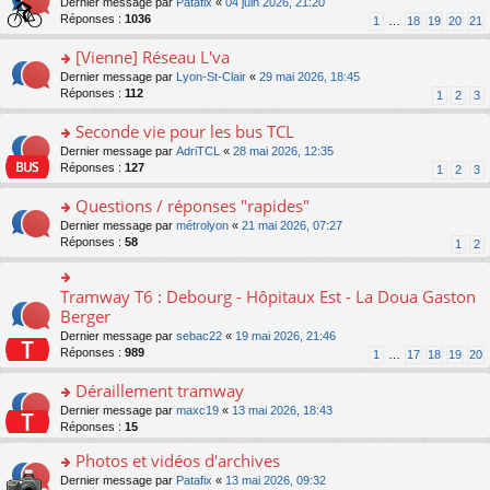
g
o
Dernier message par
Patafix
«
04 juin 2026, 21:20
e
nt
n
s
e
n
Réponses :
1036
1
…
18
19
20
21
s
lu
ré
n
s
s
le
c
o
ult
[Vienne] Réseau L'va
a
pl
e
n
er
g
u
o
Dernier message par
Lyon-St-Clair
«
29 mai 2026, 18:45
nt
lu
le
e
s
n
Réponses :
112
1
2
3
le
m
n
ré
s
pl
e
o
c
ult
Seconde vie pour les bus TCL
u
s
n
e
er
s
s
o
Dernier message par
AdriTCL
«
28 mai 2026, 12:35
lu
nt
le
ré
a
n
Réponses :
127
1
2
3
le
m
c
g
s
pl
e
e
e
ult
Questions / réponses "rapides"
u
s
nt
n
er
s
s
o
Dernier message par
métrolyon
«
21 mai 2026, 07:27
o
le
ré
a
n
Réponses :
58
1
2
n
m
c
g
s
lu
e
e
e
ult
le
s
nt
n
er
Tramway T6 : Debourg - Hôpitaux Est - La Doua Gaston
o
pl
s
o
le
n
Berger
u
a
n
m
s
s
g
Dernier message par
sebac22
«
19 mai 2026, 21:46
lu
e
ult
ré
e
Réponses :
989
1
…
17
18
19
20
le
s
er
c
n
pl
s
le
e
o
Déraillement tramway
u
a
m
nt
n
s
g
e
o
Dernier message par
maxc19
«
13 mai 2026, 18:43
lu
ré
e
s
n
Réponses :
15
le
c
n
s
s
pl
e
o
Photos et vidéos d'archives
a
ult
u
nt
n
g
er
s
o
Dernier message par
Patafix
«
13 mai 2026, 09:32
lu