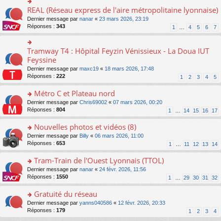
ré
e
s
le
er
REAL (Réseau express de l'aire métropolitaine lyonnaise)
c
n
o
s
pl
le
e
o
n
a
Dernier message par
nanar
«
23 mars 2026, 23:19
u
m
nt
n
s
g
Réponses :
343
s
1
…
4
5
6
7
e
lu
ult
e
ré
s
le
er
n
c
s
pl
le
o
Tramway T4 : Hôpital Feyzin Vénissieux - La Doua IUT
e
o
a
u
m
n
nt
n
Feyssine
g
s
e
lu
s
e
ré
s
Dernier message par
maxc19
«
18 mars 2026, 17:48
le
ult
n
c
s
Réponses :
222
1
2
3
4
5
pl
er
o
e
a
u
le
n
nt
g
Métro C et Plateau nord
s
m
lu
e
ré
e
o
Dernier message par
Chris69002
«
07 mars 2026, 00:20
le
n
c
s
n
Réponses :
804
1
…
14
15
16
17
pl
o
e
s
s
u
n
nt
a
ult
Nouvelles photos et vidéos (8)
s
lu
g
er
ré
le
o
Dernier message par
Billy
«
06 mars 2026, 11:00
e
le
c
pl
n
Réponses :
653
1
…
11
12
13
14
n
m
e
u
s
o
e
nt
s
ult
Tram-Train de l'Ouest Lyonnais (TTOL)
n
s
ré
er
lu
s
o
Dernier message par
nanar
«
24 févr. 2026, 11:56
c
le
le
a
n
Réponses :
1550
1
…
29
30
31
32
e
m
pl
g
s
nt
e
u
e
ult
Gratuité du réseau
s
s
n
er
s
o
Dernier message par
yanns040586
«
12 févr. 2026, 20:33
ré
o
le
a
n
Réponses :
179
1
2
3
4
c
n
m
g
s
e
lu
e