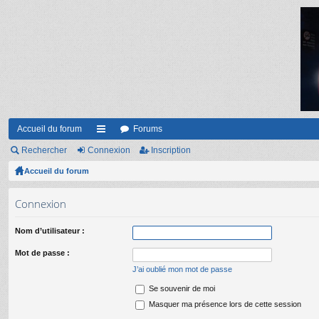
Accueil du forum
Forums
Rechercher
Connexion
ac
Inscription
Accueil du forum
co
ur
Connexion
ci
Nom d’utilisateur :
s
Mot de passe :
J’ai oublié mon mot de passe
Se souvenir de moi
Masquer ma présence lors de cette session