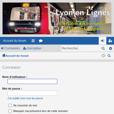
Accueil du forum
Connexion
Inscription
ac
or
on
ns
Accueil du forum
co
u
ne
cri
ec
ur
m
xi
pti
Connexion
her
ci
s
on
on
ch
Nom d’utilisateur :
er
s
Mot de passe :
J’ai oublié mon mot de passe
Se souvenir de moi
Masquer ma présence lors de cette session