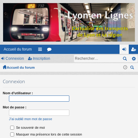
Accueil du forum
Connexion
Inscription
ac
or
on
ns
Accueil du forum
co
u
ne
cri
ec
ur
m
xi
pti
Connexion
her
ci
s
on
on
ch
Nom d’utilisateur :
er
s
Mot de passe :
J’ai oublié mon mot de passe
Se souvenir de moi
Masquer ma présence lors de cette session