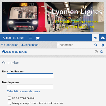
Accueil du forum
Connexion
Inscription
ac
or
on
ns
Accueil du forum
co
u
ne
cri
ec
ur
m
xi
pti
Connexion
her
ci
s
on
on
ch
Nom d’utilisateur :
er
s
Mot de passe :
J’ai oublié mon mot de passe
Se souvenir de moi
Masquer ma présence lors de cette session