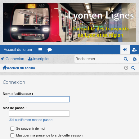
Accueil du forum
Connexion
Inscription
ac
or
on
ns
Accueil du forum
co
u
ne
cri
ec
ur
m
xi
pti
Connexion
her
ci
s
on
on
ch
Nom d’utilisateur :
er
s
Mot de passe :
J’ai oublié mon mot de passe
Se souvenir de moi
Masquer ma présence lors de cette session