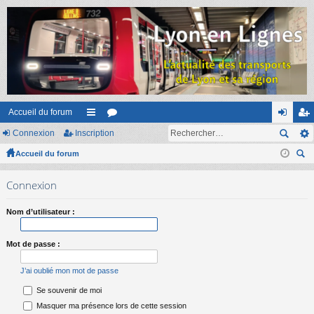
Accueil du forum
Connexion
Inscription
ac
or
on
ns
Accueil du forum
co
u
ne
cri
ec
ur
m
xi
pti
Connexion
her
ci
s
on
on
ch
Nom d’utilisateur :
er
s
Mot de passe :
J’ai oublié mon mot de passe
Se souvenir de moi
Masquer ma présence lors de cette session