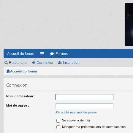
Accueil du forum
Forums
Rechercher
Connexion
ac
Inscription
Accueil du forum
co
ur
Connexion
ci
Nom d’utilisateur :
s
Mot de passe :
J’ai oublié mon mot de passe
Se souvenir de moi
Masquer ma présence lors de cette session